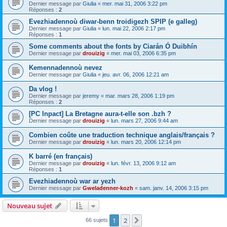
Dernier message par
Giulia
«
mer. mai 31, 2006 3:22 pm
Réponses :
2
Evezhiadennoù diwar-benn troidigezh SPIP (e galleg)
Dernier message par
Giulia
«
lun. mai 22, 2006 2:17 pm
Réponses :
1
Some comments about the fonts by Ciarán Ó Duibhín
Dernier message par
drouizig
«
mer. mai 03, 2006 6:35 pm
Kemennadennoù nevez
Dernier message par
Giulia
«
jeu. avr. 06, 2006 12:21 am
Da vlog !
Dernier message par
jeremy
«
mar. mars 28, 2006 1:19 pm
Réponses :
2
[PC Inpact] La Bretagne aura-t-elle son .bzh ?
Dernier message par
drouizig
«
lun. mars 27, 2006 9:44 am
Combien coûte une traduction technique anglais/français ?
Dernier message par
drouizig
«
lun. mars 20, 2006 12:14 pm
K barré (en français)
Dernier message par
drouizig
«
lun. févr. 13, 2006 9:12 am
Réponses :
1
Evezhiadennoù war ar yezh
Dernier message par
Gweladenner-kozh
«
sam. janv. 14, 2006 3:15 pm
Nouveau sujet
1
2
Suivant
66 sujets