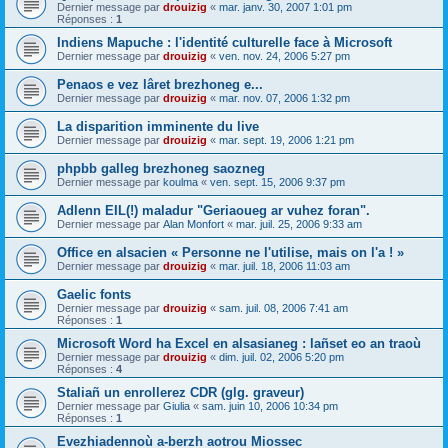
Dernier message par
drouizig
«
mar. janv. 30, 2007 1:01 pm
Réponses :
1
Indiens Mapuche : l'identité culturelle face à Microsoft
Dernier message par
drouizig
«
ven. nov. 24, 2006 5:27 pm
Penaos e vez lâret brezhoneg e...
Dernier message par
drouizig
«
mar. nov. 07, 2006 1:32 pm
La disparition imminente du live
Dernier message par
drouizig
«
mar. sept. 19, 2006 1:21 pm
phpbb galleg brezhoneg saozneg
Dernier message par
koulma
«
ven. sept. 15, 2006 9:37 pm
Adlenn EIL(!) maladur "Geriaoueg ar vuhez foran".
Dernier message par
Alan Monfort
«
mar. juil. 25, 2006 9:33 am
Office en alsacien « Personne ne l'utilise, mais on l'a ! »
Dernier message par
drouizig
«
mar. juil. 18, 2006 11:03 am
Gaelic fonts
Dernier message par
drouizig
«
sam. juil. 08, 2006 7:41 am
Réponses :
1
Microsoft Word ha Excel en alsasianeg : lañset eo an traoù
Dernier message par
drouizig
«
dim. juil. 02, 2006 5:20 pm
Réponses :
4
Staliañ un enrollerez CDR (glg. graveur)
Dernier message par
Giulia
«
sam. juin 10, 2006 10:34 pm
Réponses :
1
Evezhiadennoù a-berzh aotrou Miossec