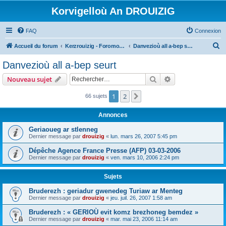
Korvigelloù An DROUIZIG
FAQ
Connexion
R
Accueil du forum
Kerzrouizig - Foromoù An Drouizig
Danvezioù all a-bep seurt
e
Danvezioù all a-bep seurt
c
Rechercher
Recherche avanc
Nouveau sujet
h
e
1
2
Suivant
66 sujets
r
Annonces
c
Geriaoueg ar stlenneg
h
Dernier message par
drouizig
«
lun. mars 26, 2007 5:45 pm
e
Dépêche Agence France Presse (AFP) 03-03-2006
r
Dernier message par
drouizig
«
ven. mars 10, 2006 2:24 pm
Sujets
Bruderezh : geriadur gwenedeg Turiaw ar Menteg
Dernier message par
drouizig
«
jeu. juil. 26, 2007 1:58 am
Bruderezh : « GERIOÙ evit komz brezhoneg bemdez »
Dernier message par
drouizig
«
mar. mai 23, 2006 11:14 am