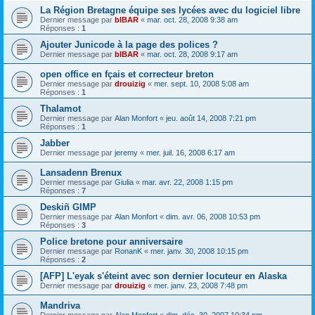
La Région Bretagne équipe ses lycées avec du logiciel libre
Dernier message par
bIBAR
«
mar. oct. 28, 2008 9:38 am
Réponses :
1
Ajouter Junicode à la page des polices ?
Dernier message par
bIBAR
«
mar. oct. 28, 2008 9:17 am
open office en fçais et correcteur breton
Dernier message par
drouizig
«
mer. sept. 10, 2008 5:08 am
Réponses :
1
Thalamot
Dernier message par
Alan Monfort
«
jeu. août 14, 2008 7:21 pm
Réponses :
1
Jabber
Dernier message par
jeremy
«
mer. juil. 16, 2008 6:17 am
Lansadenn Brenux
Dernier message par
Giulia
«
mar. avr. 22, 2008 1:15 pm
Réponses :
7
Deskiñ GIMP
Dernier message par
Alan Monfort
«
dim. avr. 06, 2008 10:53 pm
Réponses :
3
Police bretone pour anniversaire
Dernier message par
RonanK
«
mer. janv. 30, 2008 10:15 pm
Réponses :
2
[AFP] L'eyak s'éteint avec son dernier locuteur en Alaska
Dernier message par
drouizig
«
mer. janv. 23, 2008 7:48 pm
Mandriva