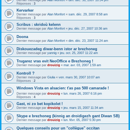
Dernier message par
Alan Monfort
«
dim. déc. 30, 2007 10:34 pm
Réponses :
3
Kervarker
Dernier message par
Alan Monfort
«
sam. déc. 29, 2007 8:58 am
Réponses :
3
Scribus : skridoù kelenn
Dernier message par
Alan Monfort
«
jeu. déc. 27, 2007 10:36 am
Doona
Dernier message par
Alan Monfort
«
dim. déc. 23, 2007 11:24 am
Diskouezadeg diwar-benn istor ar brezhoneg
Dernier message par
yannig
«
jeu. oct. 25, 2007 11:22 am
Trugarez vras evit NeoOffice e Brezhoneg !
Dernier message par
drouizig
«
mar. avr. 03, 2007 1:59 am
Kontroll ?
Dernier message par
Giulia
«
ven. mars 30, 2007 10:07 am
Réponses :
2
Windows Vista en alsacien: t'as pas 500 camarade !
Dernier message par
drouizig
«
lun. mars 26, 2007 6:16 pm
Réponses :
4
Gast, ni zo bet kopikolet !
Dernier message par
drouizig
«
jeu. mars 15, 2007 11:34 am
Skype e brezhoneg (kinnig an droidigezh gant Diwan SB)
Dernier message par
drouizig
«
lun. févr. 05, 2007 5:30 pm
Quelques conseils pour un "collègue" occitan