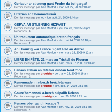
Geriadur ar stlenneg gant Preder da bellgargañ
Dernier message par
Alan Monfort
«
mar. oct. 27, 2009 8:40 am
Difaziañ ar c'hemmadurioù
Dernier message par
job
«
lun. août 24, 2009 6:44 pm
GERVA AR STLENNEG HIZIVAET
Dernier message par
Alan Monfort
«
jeu. mai 28, 2009 5:58 pm
Réponses :
6
Un traducteur automatique breton-français
Dernier message par
Alan Monfort
«
dim. mai 24, 2009 10:10 pm
Réponses :
2
An Drouizig war France 3 gant Red an Amzer
Dernier message par
Alan Monfort
«
mer. mars 18, 2009 9:12 am
LIBRE EN FÊTE. 21 mars au Triskell de Ploeren
Dernier message par
Alan Monfort
«
sam. mars 07, 2009 10:43 am
Penaos staliañ an difazier dindan NeoOffice
Dernier message par
drouizig
«
ven. janv. 23, 2009 8:16 am
Réponses :
2
Kemennadenn a-berzh breizh-taiwan
Dernier message par
drouizig
«
dim. déc. 14, 2008 9:51 pm
Gourc’hemennoù a-berzh skipailh Kelenn
Dernier message par
drouizig
«
jeu. nov. 20, 2008 9:21 pm
Penaos ober gant Inkscape ?
Dernier message par
Alan Monfort
«
dim. nov. 16, 2008 7:51 am
Réponses :
4