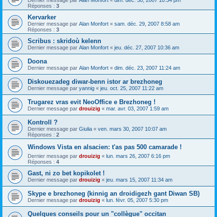
Dernier message par
Alan Monfort
«
dim. déc. 30, 2007 10:34 pm
Réponses :
3
Kervarker
Dernier message par
Alan Monfort
«
sam. déc. 29, 2007 8:58 am
Réponses :
3
Scribus : skridoù kelenn
Dernier message par
Alan Monfort
«
jeu. déc. 27, 2007 10:36 am
Doona
Dernier message par
Alan Monfort
«
dim. déc. 23, 2007 11:24 am
Diskouezadeg diwar-benn istor ar brezhoneg
Dernier message par
yannig
«
jeu. oct. 25, 2007 11:22 am
Trugarez vras evit NeoOffice e Brezhoneg !
Dernier message par
drouizig
«
mar. avr. 03, 2007 1:59 am
Kontroll ?
Dernier message par
Giulia
«
ven. mars 30, 2007 10:07 am
Réponses :
2
Windows Vista en alsacien: t'as pas 500 camarade !
Dernier message par
drouizig
«
lun. mars 26, 2007 6:16 pm
Réponses :
4
Gast, ni zo bet kopikolet !
Dernier message par
drouizig
«
jeu. mars 15, 2007 11:34 am
Skype e brezhoneg (kinnig an droidigezh gant Diwan SB)
Dernier message par
drouizig
«
lun. févr. 05, 2007 5:30 pm
Quelques conseils pour un "collègue" occitan