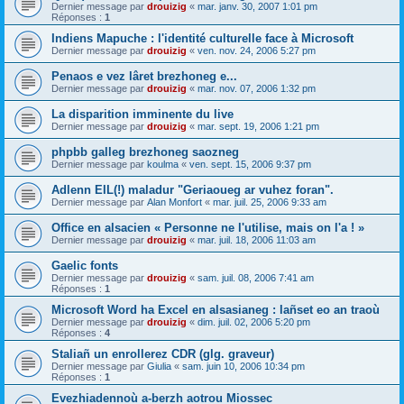
Dernier message par
drouizig
«
mar. janv. 30, 2007 1:01 pm
Réponses :
1
Indiens Mapuche : l'identité culturelle face à Microsoft
Dernier message par
drouizig
«
ven. nov. 24, 2006 5:27 pm
Penaos e vez lâret brezhoneg e...
Dernier message par
drouizig
«
mar. nov. 07, 2006 1:32 pm
La disparition imminente du live
Dernier message par
drouizig
«
mar. sept. 19, 2006 1:21 pm
phpbb galleg brezhoneg saozneg
Dernier message par
koulma
«
ven. sept. 15, 2006 9:37 pm
Adlenn EIL(!) maladur "Geriaoueg ar vuhez foran".
Dernier message par
Alan Monfort
«
mar. juil. 25, 2006 9:33 am
Office en alsacien « Personne ne l'utilise, mais on l'a ! »
Dernier message par
drouizig
«
mar. juil. 18, 2006 11:03 am
Gaelic fonts
Dernier message par
drouizig
«
sam. juil. 08, 2006 7:41 am
Réponses :
1
Microsoft Word ha Excel en alsasianeg : lañset eo an traoù
Dernier message par
drouizig
«
dim. juil. 02, 2006 5:20 pm
Réponses :
4
Staliañ un enrollerez CDR (glg. graveur)
Dernier message par
Giulia
«
sam. juin 10, 2006 10:34 pm
Réponses :
1
Evezhiadennoù a-berzh aotrou Miossec