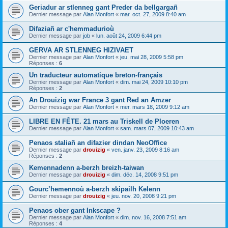
Geriadur ar stlenneg gant Preder da bellgargañ
Dernier message par
Alan Monfort
«
mar. oct. 27, 2009 8:40 am
Difaziañ ar c'hemmadurioù
Dernier message par
job
«
lun. août 24, 2009 6:44 pm
GERVA AR STLENNEG HIZIVAET
Dernier message par
Alan Monfort
«
jeu. mai 28, 2009 5:58 pm
Réponses :
6
Un traducteur automatique breton-français
Dernier message par
Alan Monfort
«
dim. mai 24, 2009 10:10 pm
Réponses :
2
An Drouizig war France 3 gant Red an Amzer
Dernier message par
Alan Monfort
«
mer. mars 18, 2009 9:12 am
LIBRE EN FÊTE. 21 mars au Triskell de Ploeren
Dernier message par
Alan Monfort
«
sam. mars 07, 2009 10:43 am
Penaos staliañ an difazier dindan NeoOffice
Dernier message par
drouizig
«
ven. janv. 23, 2009 8:16 am
Réponses :
2
Kemennadenn a-berzh breizh-taiwan
Dernier message par
drouizig
«
dim. déc. 14, 2008 9:51 pm
Gourc’hemennoù a-berzh skipailh Kelenn
Dernier message par
drouizig
«
jeu. nov. 20, 2008 9:21 pm
Penaos ober gant Inkscape ?
Dernier message par
Alan Monfort
«
dim. nov. 16, 2008 7:51 am
Réponses :
4