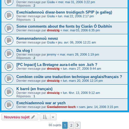
Dernier message par
Giulia
«
mer. mai 31, 2006 3:22 pm
Réponses :
2
Evezhiadennoù diwar-benn troidigezh SPIP (e galleg)
Dernier message par
Giulia
«
lun. mai 22, 2006 2:17 pm
Réponses :
1
Some comments about the fonts by Ciarán Ó Duibhín
Dernier message par
drouizig
«
mer. mai 03, 2006 6:35 pm
Kemennadennoù nevez
Dernier message par
Giulia
«
jeu. avr. 06, 2006 12:21 am
Da vlog !
Dernier message par
jeremy
«
mar. mars 28, 2006 1:19 pm
Réponses :
2
[PC Inpact] La Bretagne aura-t-elle son .bzh ?
Dernier message par
drouizig
«
lun. mars 27, 2006 9:44 am
Combien coûte une traduction technique anglais/français ?
Dernier message par
drouizig
«
lun. mars 20, 2006 12:14 pm
K barré (en français)
Dernier message par
drouizig
«
lun. févr. 13, 2006 9:12 am
Réponses :
1
Evezhiadennoù war ar yezh
Dernier message par
Gweladenner-kozh
«
sam. janv. 14, 2006 3:15 pm
Nouveau sujet
1
2
Suivant
66 sujets