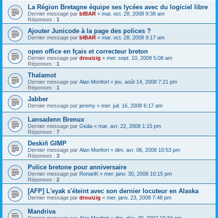
La Région Bretagne équipe ses lycées avec du logiciel libre
Dernier message par
bIBAR
«
mar. oct. 28, 2008 9:38 am
Réponses :
1
Ajouter Junicode à la page des polices ?
Dernier message par
bIBAR
«
mar. oct. 28, 2008 9:17 am
open office en fçais et correcteur breton
Dernier message par
drouizig
«
mer. sept. 10, 2008 5:08 am
Réponses :
1
Thalamot
Dernier message par
Alan Monfort
«
jeu. août 14, 2008 7:21 pm
Réponses :
1
Jabber
Dernier message par
jeremy
«
mer. juil. 16, 2008 6:17 am
Lansadenn Brenux
Dernier message par
Giulia
«
mar. avr. 22, 2008 1:15 pm
Réponses :
7
Deskiñ GIMP
Dernier message par
Alan Monfort
«
dim. avr. 06, 2008 10:53 pm
Réponses :
3
Police bretone pour anniversaire
Dernier message par
RonanK
«
mer. janv. 30, 2008 10:15 pm
Réponses :
2
[AFP] L'eyak s'éteint avec son dernier locuteur en Alaska
Dernier message par
drouizig
«
mer. janv. 23, 2008 7:48 pm
Mandriva