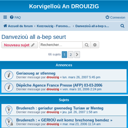
Korvigelloù An DROUIZIG
FAQ
Connexion
R
Accueil du forum
Kerzrouizig - Foromoù An Drouizig
Danvezioù all a-bep seurt
e
Danvezioù all a-bep seurt
c
Rechercher
Recherche avanc
Nouveau sujet
h
e
1
2
Suivant
66 sujets
r
Annonces
c
Geriaoueg ar stlenneg
h
Dernier message par
drouizig
«
lun. mars 26, 2007 5:45 pm
e
Dépêche Agence France Presse (AFP) 03-03-2006
r
Dernier message par
drouizig
«
ven. mars 10, 2006 2:24 pm
Sujets
Bruderezh : geriadur gwenedeg Turiaw ar Menteg
Dernier message par
drouizig
«
jeu. juil. 26, 2007 1:58 am
Bruderezh : « GERIOÙ evit komz brezhoneg bemdez »
Dernier message par
drouizig
«
mar. mai 23, 2006 11:14 am