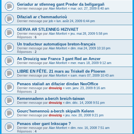
Geriadur ar stlenneg gant Preder da bellgargañ
Dernier message par
Alan Monfort
«
mar. oct. 27, 2009 8:40 am
Difaziañ ar c'hemmadurioù
Dernier message par
job
«
lun. août 24, 2009 6:44 pm
GERVA AR STLENNEG HIZIVAET
Dernier message par
Alan Monfort
«
jeu. mai 28, 2009 5:58 pm
Réponses :
6
Un traducteur automatique breton-français
Dernier message par
Alan Monfort
«
dim. mai 24, 2009 10:10 pm
Réponses :
2
An Drouizig war France 3 gant Red an Amzer
Dernier message par
Alan Monfort
«
mer. mars 18, 2009 9:12 am
LIBRE EN FÊTE. 21 mars au Triskell de Ploeren
Dernier message par
Alan Monfort
«
sam. mars 07, 2009 10:43 am
Penaos staliañ an difazier dindan NeoOffice
Dernier message par
drouizig
«
ven. janv. 23, 2009 8:16 am
Réponses :
2
Kemennadenn a-berzh breizh-taiwan
Dernier message par
drouizig
«
dim. déc. 14, 2008 9:51 pm
Gourc’hemennoù a-berzh skipailh Kelenn
Dernier message par
drouizig
«
jeu. nov. 20, 2008 9:21 pm
Penaos ober gant Inkscape ?
Dernier message par
Alan Monfort
«
dim. nov. 16, 2008 7:51 am
Réponses :
4