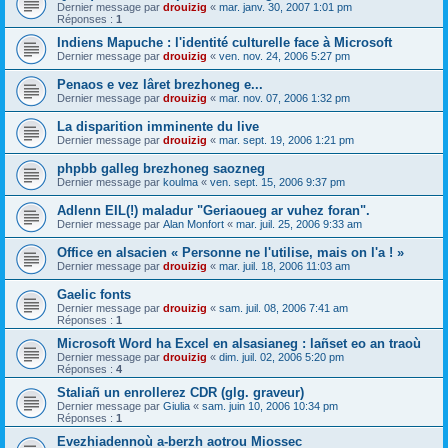
Dernier message par
drouizig
«
mar. janv. 30, 2007 1:01 pm
Réponses :
1
Indiens Mapuche : l'identité culturelle face à Microsoft
Dernier message par
drouizig
«
ven. nov. 24, 2006 5:27 pm
Penaos e vez lâret brezhoneg e...
Dernier message par
drouizig
«
mar. nov. 07, 2006 1:32 pm
La disparition imminente du live
Dernier message par
drouizig
«
mar. sept. 19, 2006 1:21 pm
phpbb galleg brezhoneg saozneg
Dernier message par
koulma
«
ven. sept. 15, 2006 9:37 pm
Adlenn EIL(!) maladur "Geriaoueg ar vuhez foran".
Dernier message par
Alan Monfort
«
mar. juil. 25, 2006 9:33 am
Office en alsacien « Personne ne l'utilise, mais on l'a ! »
Dernier message par
drouizig
«
mar. juil. 18, 2006 11:03 am
Gaelic fonts
Dernier message par
drouizig
«
sam. juil. 08, 2006 7:41 am
Réponses :
1
Microsoft Word ha Excel en alsasianeg : lañset eo an traoù
Dernier message par
drouizig
«
dim. juil. 02, 2006 5:20 pm
Réponses :
4
Staliañ un enrollerez CDR (glg. graveur)
Dernier message par
Giulia
«
sam. juin 10, 2006 10:34 pm
Réponses :
1
Evezhiadennoù a-berzh aotrou Miossec