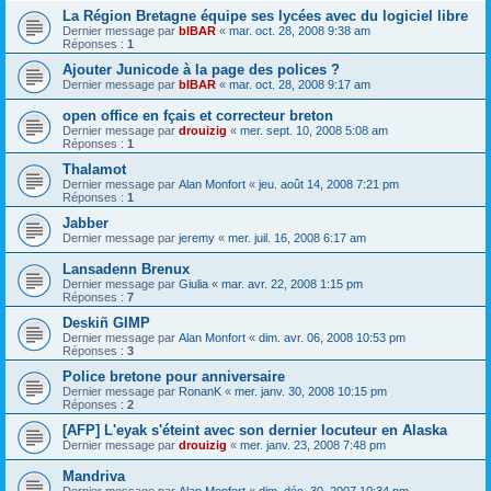
La Région Bretagne équipe ses lycées avec du logiciel libre
Dernier message par
bIBAR
«
mar. oct. 28, 2008 9:38 am
Réponses :
1
Ajouter Junicode à la page des polices ?
Dernier message par
bIBAR
«
mar. oct. 28, 2008 9:17 am
open office en fçais et correcteur breton
Dernier message par
drouizig
«
mer. sept. 10, 2008 5:08 am
Réponses :
1
Thalamot
Dernier message par
Alan Monfort
«
jeu. août 14, 2008 7:21 pm
Réponses :
1
Jabber
Dernier message par
jeremy
«
mer. juil. 16, 2008 6:17 am
Lansadenn Brenux
Dernier message par
Giulia
«
mar. avr. 22, 2008 1:15 pm
Réponses :
7
Deskiñ GIMP
Dernier message par
Alan Monfort
«
dim. avr. 06, 2008 10:53 pm
Réponses :
3
Police bretone pour anniversaire
Dernier message par
RonanK
«
mer. janv. 30, 2008 10:15 pm
Réponses :
2
[AFP] L'eyak s'éteint avec son dernier locuteur en Alaska
Dernier message par
drouizig
«
mer. janv. 23, 2008 7:48 pm
Mandriva