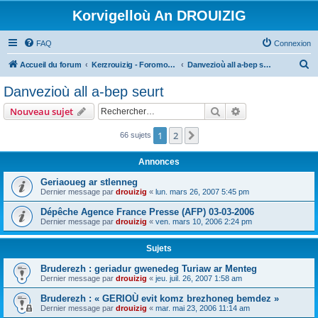
Korvigelloù An DROUIZIG
FAQ
Connexion
R
Accueil du forum
Kerzrouizig - Foromoù An Drouizig
Danvezioù all a-bep seurt
e
Danvezioù all a-bep seurt
c
Rechercher
Recherche avanc
Nouveau sujet
h
e
1
2
Suivant
66 sujets
r
Annonces
c
Geriaoueg ar stlenneg
h
Dernier message par
drouizig
«
lun. mars 26, 2007 5:45 pm
e
Dépêche Agence France Presse (AFP) 03-03-2006
r
Dernier message par
drouizig
«
ven. mars 10, 2006 2:24 pm
Sujets
Bruderezh : geriadur gwenedeg Turiaw ar Menteg
Dernier message par
drouizig
«
jeu. juil. 26, 2007 1:58 am
Bruderezh : « GERIOÙ evit komz brezhoneg bemdez »
Dernier message par
drouizig
«
mar. mai 23, 2006 11:14 am