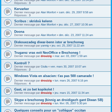
Dernier message par
Alan Monfort
«
dim. déc. 30, 2007 10:34 pm
Réponses :
3
Kervarker
Dernier message par
Alan Monfort
«
sam. déc. 29, 2007 8:58 am
Réponses :
3
Scribus : skridoù kelenn
Dernier message par
Alan Monfort
«
jeu. déc. 27, 2007 10:36 am
Doona
Dernier message par
Alan Monfort
«
dim. déc. 23, 2007 11:24 am
Diskouezadeg diwar-benn istor ar brezhoneg
Dernier message par
yannig
«
jeu. oct. 25, 2007 11:22 am
Trugarez vras evit NeoOffice e Brezhoneg !
Dernier message par
drouizig
«
mar. avr. 03, 2007 1:59 am
Kontroll ?
Dernier message par
Giulia
«
ven. mars 30, 2007 10:07 am
Réponses :
2
Windows Vista en alsacien: t'as pas 500 camarade !
Dernier message par
drouizig
«
lun. mars 26, 2007 6:16 pm
Réponses :
4
Gast, ni zo bet kopikolet !
Dernier message par
drouizig
«
jeu. mars 15, 2007 11:34 am
Skype e brezhoneg (kinnig an droidigezh gant Diwan SB)
Dernier message par
drouizig
«
lun. févr. 05, 2007 5:30 pm
Quelques conseils pour un "collègue" occitan