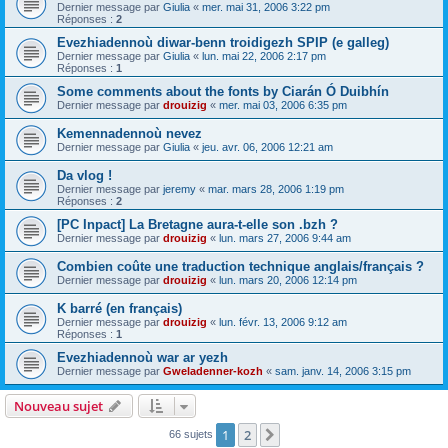
Dernier message par
Giulia
«
mer. mai 31, 2006 3:22 pm
Réponses :
2
Evezhiadennoù diwar-benn troidigezh SPIP (e galleg)
Dernier message par
Giulia
«
lun. mai 22, 2006 2:17 pm
Réponses :
1
Some comments about the fonts by Ciarán Ó Duibhín
Dernier message par
drouizig
«
mer. mai 03, 2006 6:35 pm
Kemennadennoù nevez
Dernier message par
Giulia
«
jeu. avr. 06, 2006 12:21 am
Da vlog !
Dernier message par
jeremy
«
mar. mars 28, 2006 1:19 pm
Réponses :
2
[PC Inpact] La Bretagne aura-t-elle son .bzh ?
Dernier message par
drouizig
«
lun. mars 27, 2006 9:44 am
Combien coûte une traduction technique anglais/français ?
Dernier message par
drouizig
«
lun. mars 20, 2006 12:14 pm
K barré (en français)
Dernier message par
drouizig
«
lun. févr. 13, 2006 9:12 am
Réponses :
1
Evezhiadennoù war ar yezh
Dernier message par
Gweladenner-kozh
«
sam. janv. 14, 2006 3:15 pm
Nouveau sujet
1
2
Suivant
66 sujets