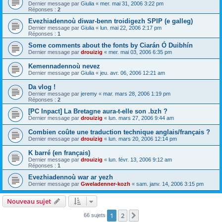
Dernier message par
Giulia
«
mer. mai 31, 2006 3:22 pm
Réponses :
2
Evezhiadennoù diwar-benn troidigezh SPIP (e galleg)
Dernier message par
Giulia
«
lun. mai 22, 2006 2:17 pm
Réponses :
1
Some comments about the fonts by Ciarán Ó Duibhín
Dernier message par
drouizig
«
mer. mai 03, 2006 6:35 pm
Kemennadennoù nevez
Dernier message par
Giulia
«
jeu. avr. 06, 2006 12:21 am
Da vlog !
Dernier message par
jeremy
«
mar. mars 28, 2006 1:19 pm
Réponses :
2
[PC Inpact] La Bretagne aura-t-elle son .bzh ?
Dernier message par
drouizig
«
lun. mars 27, 2006 9:44 am
Combien coûte une traduction technique anglais/français ?
Dernier message par
drouizig
«
lun. mars 20, 2006 12:14 pm
K barré (en français)
Dernier message par
drouizig
«
lun. févr. 13, 2006 9:12 am
Réponses :
1
Evezhiadennoù war ar yezh
Dernier message par
Gweladenner-kozh
«
sam. janv. 14, 2006 3:15 pm
Nouveau sujet
1
2
Suivant
66 sujets