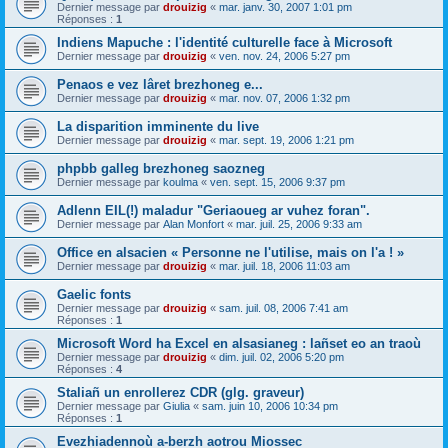
Dernier message par
drouizig
«
mar. janv. 30, 2007 1:01 pm
Réponses :
1
Indiens Mapuche : l'identité culturelle face à Microsoft
Dernier message par
drouizig
«
ven. nov. 24, 2006 5:27 pm
Penaos e vez lâret brezhoneg e...
Dernier message par
drouizig
«
mar. nov. 07, 2006 1:32 pm
La disparition imminente du live
Dernier message par
drouizig
«
mar. sept. 19, 2006 1:21 pm
phpbb galleg brezhoneg saozneg
Dernier message par
koulma
«
ven. sept. 15, 2006 9:37 pm
Adlenn EIL(!) maladur "Geriaoueg ar vuhez foran".
Dernier message par
Alan Monfort
«
mar. juil. 25, 2006 9:33 am
Office en alsacien « Personne ne l'utilise, mais on l'a ! »
Dernier message par
drouizig
«
mar. juil. 18, 2006 11:03 am
Gaelic fonts
Dernier message par
drouizig
«
sam. juil. 08, 2006 7:41 am
Réponses :
1
Microsoft Word ha Excel en alsasianeg : lañset eo an traoù
Dernier message par
drouizig
«
dim. juil. 02, 2006 5:20 pm
Réponses :
4
Staliañ un enrollerez CDR (glg. graveur)
Dernier message par
Giulia
«
sam. juin 10, 2006 10:34 pm
Réponses :
1
Evezhiadennoù a-berzh aotrou Miossec