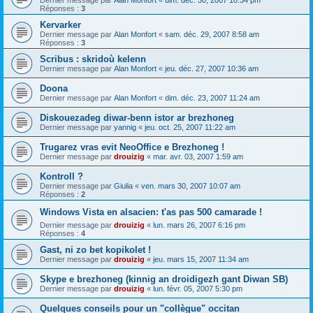
Dernier message par
Alan Monfort
«
dim. déc. 30, 2007 10:34 pm
Réponses :
3
Kervarker
Dernier message par
Alan Monfort
«
sam. déc. 29, 2007 8:58 am
Réponses :
3
Scribus : skridoù kelenn
Dernier message par
Alan Monfort
«
jeu. déc. 27, 2007 10:36 am
Doona
Dernier message par
Alan Monfort
«
dim. déc. 23, 2007 11:24 am
Diskouezadeg diwar-benn istor ar brezhoneg
Dernier message par
yannig
«
jeu. oct. 25, 2007 11:22 am
Trugarez vras evit NeoOffice e Brezhoneg !
Dernier message par
drouizig
«
mar. avr. 03, 2007 1:59 am
Kontroll ?
Dernier message par
Giulia
«
ven. mars 30, 2007 10:07 am
Réponses :
2
Windows Vista en alsacien: t'as pas 500 camarade !
Dernier message par
drouizig
«
lun. mars 26, 2007 6:16 pm
Réponses :
4
Gast, ni zo bet kopikolet !
Dernier message par
drouizig
«
jeu. mars 15, 2007 11:34 am
Skype e brezhoneg (kinnig an droidigezh gant Diwan SB)
Dernier message par
drouizig
«
lun. févr. 05, 2007 5:30 pm
Quelques conseils pour un "collègue" occitan