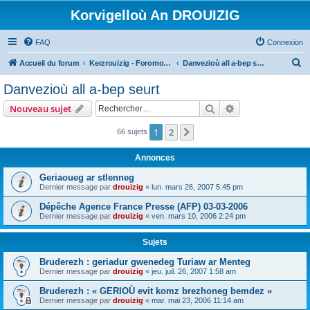
Korvigelloù An DROUIZIG
FAQ
Connexion
R
Accueil du forum
Kerzrouizig - Foromoù An Drouizig
Danvezioù all a-bep seurt
e
Danvezioù all a-bep seurt
c
Rechercher
Recherche avanc
Nouveau sujet
h
e
1
2
Suivant
66 sujets
r
Annonces
c
Geriaoueg ar stlenneg
h
Dernier message par
drouizig
«
lun. mars 26, 2007 5:45 pm
e
Dépêche Agence France Presse (AFP) 03-03-2006
r
Dernier message par
drouizig
«
ven. mars 10, 2006 2:24 pm
Sujets
Bruderezh : geriadur gwenedeg Turiaw ar Menteg
Dernier message par
drouizig
«
jeu. juil. 26, 2007 1:58 am
Bruderezh : « GERIOÙ evit komz brezhoneg bemdez »
Dernier message par
drouizig
«
mar. mai 23, 2006 11:14 am