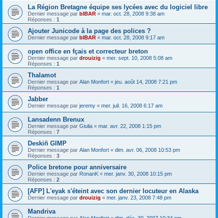
La Région Bretagne équipe ses lycées avec du logiciel libre
Dernier message par
bIBAR
«
mar. oct. 28, 2008 9:38 am
Réponses :
1
Ajouter Junicode à la page des polices ?
Dernier message par
bIBAR
«
mar. oct. 28, 2008 9:17 am
open office en fçais et correcteur breton
Dernier message par
drouizig
«
mer. sept. 10, 2008 5:08 am
Réponses :
1
Thalamot
Dernier message par
Alan Monfort
«
jeu. août 14, 2008 7:21 pm
Réponses :
1
Jabber
Dernier message par
jeremy
«
mer. juil. 16, 2008 6:17 am
Lansadenn Brenux
Dernier message par
Giulia
«
mar. avr. 22, 2008 1:15 pm
Réponses :
7
Deskiñ GIMP
Dernier message par
Alan Monfort
«
dim. avr. 06, 2008 10:53 pm
Réponses :
3
Police bretone pour anniversaire
Dernier message par
RonanK
«
mer. janv. 30, 2008 10:15 pm
Réponses :
2
[AFP] L'eyak s'éteint avec son dernier locuteur en Alaska
Dernier message par
drouizig
«
mer. janv. 23, 2008 7:48 pm
Mandriva