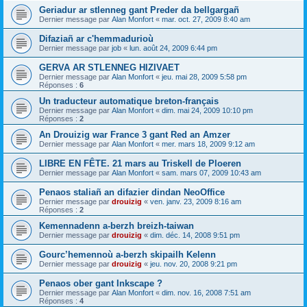
Geriadur ar stlenneg gant Preder da bellgargañ
Dernier message par
Alan Monfort
«
mar. oct. 27, 2009 8:40 am
Difaziañ ar c'hemmadurioù
Dernier message par
job
«
lun. août 24, 2009 6:44 pm
GERVA AR STLENNEG HIZIVAET
Dernier message par
Alan Monfort
«
jeu. mai 28, 2009 5:58 pm
Réponses :
6
Un traducteur automatique breton-français
Dernier message par
Alan Monfort
«
dim. mai 24, 2009 10:10 pm
Réponses :
2
An Drouizig war France 3 gant Red an Amzer
Dernier message par
Alan Monfort
«
mer. mars 18, 2009 9:12 am
LIBRE EN FÊTE. 21 mars au Triskell de Ploeren
Dernier message par
Alan Monfort
«
sam. mars 07, 2009 10:43 am
Penaos staliañ an difazier dindan NeoOffice
Dernier message par
drouizig
«
ven. janv. 23, 2009 8:16 am
Réponses :
2
Kemennadenn a-berzh breizh-taiwan
Dernier message par
drouizig
«
dim. déc. 14, 2008 9:51 pm
Gourc’hemennoù a-berzh skipailh Kelenn
Dernier message par
drouizig
«
jeu. nov. 20, 2008 9:21 pm
Penaos ober gant Inkscape ?
Dernier message par
Alan Monfort
«
dim. nov. 16, 2008 7:51 am
Réponses :
4