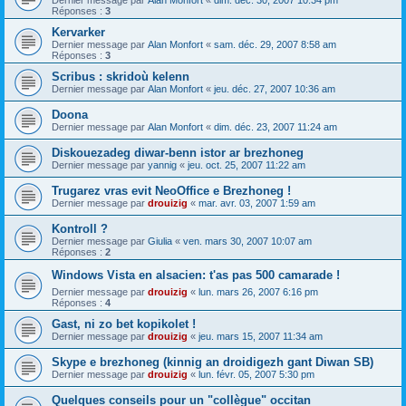
Dernier message par
Alan Monfort
«
dim. déc. 30, 2007 10:34 pm
Réponses :
3
Kervarker
Dernier message par
Alan Monfort
«
sam. déc. 29, 2007 8:58 am
Réponses :
3
Scribus : skridoù kelenn
Dernier message par
Alan Monfort
«
jeu. déc. 27, 2007 10:36 am
Doona
Dernier message par
Alan Monfort
«
dim. déc. 23, 2007 11:24 am
Diskouezadeg diwar-benn istor ar brezhoneg
Dernier message par
yannig
«
jeu. oct. 25, 2007 11:22 am
Trugarez vras evit NeoOffice e Brezhoneg !
Dernier message par
drouizig
«
mar. avr. 03, 2007 1:59 am
Kontroll ?
Dernier message par
Giulia
«
ven. mars 30, 2007 10:07 am
Réponses :
2
Windows Vista en alsacien: t'as pas 500 camarade !
Dernier message par
drouizig
«
lun. mars 26, 2007 6:16 pm
Réponses :
4
Gast, ni zo bet kopikolet !
Dernier message par
drouizig
«
jeu. mars 15, 2007 11:34 am
Skype e brezhoneg (kinnig an droidigezh gant Diwan SB)
Dernier message par
drouizig
«
lun. févr. 05, 2007 5:30 pm
Quelques conseils pour un "collègue" occitan