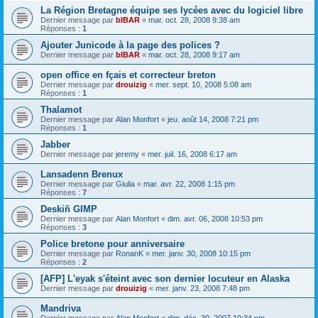
La Région Bretagne équipe ses lycées avec du logiciel libre
Dernier message par
bIBAR
«
mar. oct. 28, 2008 9:38 am
Réponses :
1
Ajouter Junicode à la page des polices ?
Dernier message par
bIBAR
«
mar. oct. 28, 2008 9:17 am
open office en fçais et correcteur breton
Dernier message par
drouizig
«
mer. sept. 10, 2008 5:08 am
Réponses :
1
Thalamot
Dernier message par
Alan Monfort
«
jeu. août 14, 2008 7:21 pm
Réponses :
1
Jabber
Dernier message par
jeremy
«
mer. juil. 16, 2008 6:17 am
Lansadenn Brenux
Dernier message par
Giulia
«
mar. avr. 22, 2008 1:15 pm
Réponses :
7
Deskiñ GIMP
Dernier message par
Alan Monfort
«
dim. avr. 06, 2008 10:53 pm
Réponses :
3
Police bretone pour anniversaire
Dernier message par
RonanK
«
mer. janv. 30, 2008 10:15 pm
Réponses :
2
[AFP] L'eyak s'éteint avec son dernier locuteur en Alaska
Dernier message par
drouizig
«
mer. janv. 23, 2008 7:48 pm
Mandriva