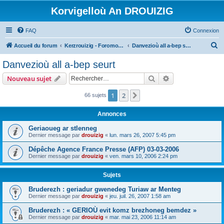
Korvigelloù An DROUIZIG
FAQ
Connexion
R
Accueil du forum
Kerzrouizig - Foromoù An Drouizig
Danvezioù all a-bep seurt
e
Danvezioù all a-bep seurt
c
Rechercher
Recherche avanc
Nouveau sujet
h
e
1
2
Suivant
66 sujets
r
Annonces
c
Geriaoueg ar stlenneg
h
Dernier message par
drouizig
«
lun. mars 26, 2007 5:45 pm
e
Dépêche Agence France Presse (AFP) 03-03-2006
r
Dernier message par
drouizig
«
ven. mars 10, 2006 2:24 pm
Sujets
Bruderezh : geriadur gwenedeg Turiaw ar Menteg
Dernier message par
drouizig
«
jeu. juil. 26, 2007 1:58 am
Bruderezh : « GERIOÙ evit komz brezhoneg bemdez »
Dernier message par
drouizig
«
mar. mai 23, 2006 11:14 am