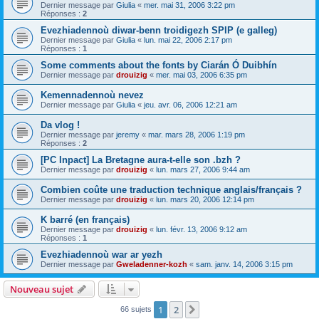
Dernier message par
Giulia
«
mer. mai 31, 2006 3:22 pm
Réponses :
2
Evezhiadennoù diwar-benn troidigezh SPIP (e galleg)
Dernier message par
Giulia
«
lun. mai 22, 2006 2:17 pm
Réponses :
1
Some comments about the fonts by Ciarán Ó Duibhín
Dernier message par
drouizig
«
mer. mai 03, 2006 6:35 pm
Kemennadennoù nevez
Dernier message par
Giulia
«
jeu. avr. 06, 2006 12:21 am
Da vlog !
Dernier message par
jeremy
«
mar. mars 28, 2006 1:19 pm
Réponses :
2
[PC Inpact] La Bretagne aura-t-elle son .bzh ?
Dernier message par
drouizig
«
lun. mars 27, 2006 9:44 am
Combien coûte une traduction technique anglais/français ?
Dernier message par
drouizig
«
lun. mars 20, 2006 12:14 pm
K barré (en français)
Dernier message par
drouizig
«
lun. févr. 13, 2006 9:12 am
Réponses :
1
Evezhiadennoù war ar yezh
Dernier message par
Gweladenner-kozh
«
sam. janv. 14, 2006 3:15 pm
Nouveau sujet
1
2
Suivant
66 sujets