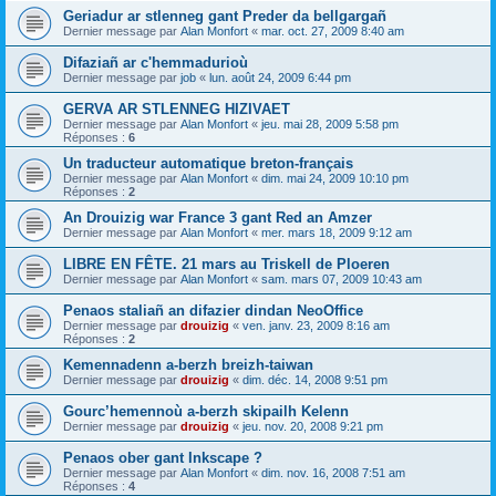
Geriadur ar stlenneg gant Preder da bellgargañ
Dernier message par
Alan Monfort
«
mar. oct. 27, 2009 8:40 am
Difaziañ ar c'hemmadurioù
Dernier message par
job
«
lun. août 24, 2009 6:44 pm
GERVA AR STLENNEG HIZIVAET
Dernier message par
Alan Monfort
«
jeu. mai 28, 2009 5:58 pm
Réponses :
6
Un traducteur automatique breton-français
Dernier message par
Alan Monfort
«
dim. mai 24, 2009 10:10 pm
Réponses :
2
An Drouizig war France 3 gant Red an Amzer
Dernier message par
Alan Monfort
«
mer. mars 18, 2009 9:12 am
LIBRE EN FÊTE. 21 mars au Triskell de Ploeren
Dernier message par
Alan Monfort
«
sam. mars 07, 2009 10:43 am
Penaos staliañ an difazier dindan NeoOffice
Dernier message par
drouizig
«
ven. janv. 23, 2009 8:16 am
Réponses :
2
Kemennadenn a-berzh breizh-taiwan
Dernier message par
drouizig
«
dim. déc. 14, 2008 9:51 pm
Gourc’hemennoù a-berzh skipailh Kelenn
Dernier message par
drouizig
«
jeu. nov. 20, 2008 9:21 pm
Penaos ober gant Inkscape ?
Dernier message par
Alan Monfort
«
dim. nov. 16, 2008 7:51 am
Réponses :
4