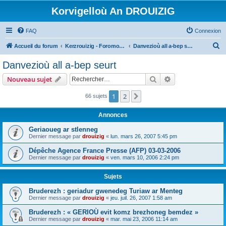
Korvigelloù An DROUIZIG
FAQ
Connexion
R
Accueil du forum
Kerzrouizig - Foromoù An Drouizig
Danvezioù all a-bep seurt
e
Danvezioù all a-bep seurt
c
Rechercher
Recherche avanc
Nouveau sujet
h
e
1
2
Suivant
66 sujets
r
Annonces
c
Geriaoueg ar stlenneg
h
Dernier message par
drouizig
«
lun. mars 26, 2007 5:45 pm
e
Dépêche Agence France Presse (AFP) 03-03-2006
r
Dernier message par
drouizig
«
ven. mars 10, 2006 2:24 pm
Sujets
Bruderezh : geriadur gwenedeg Turiaw ar Menteg
Dernier message par
drouizig
«
jeu. juil. 26, 2007 1:58 am
Bruderezh : « GERIOÙ evit komz brezhoneg bemdez »
Dernier message par
drouizig
«
mar. mai 23, 2006 11:14 am