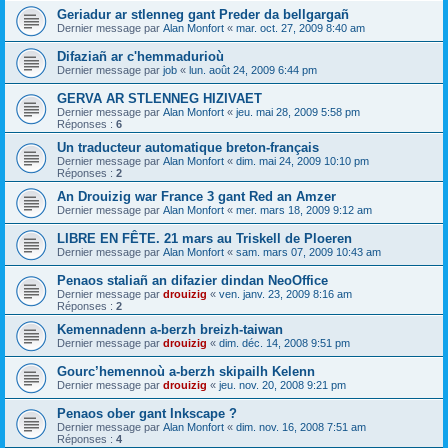
Geriadur ar stlenneg gant Preder da bellgargañ
Dernier message par
Alan Monfort
«
mar. oct. 27, 2009 8:40 am
Difaziañ ar c'hemmadurioù
Dernier message par
job
«
lun. août 24, 2009 6:44 pm
GERVA AR STLENNEG HIZIVAET
Dernier message par
Alan Monfort
«
jeu. mai 28, 2009 5:58 pm
Réponses :
6
Un traducteur automatique breton-français
Dernier message par
Alan Monfort
«
dim. mai 24, 2009 10:10 pm
Réponses :
2
An Drouizig war France 3 gant Red an Amzer
Dernier message par
Alan Monfort
«
mer. mars 18, 2009 9:12 am
LIBRE EN FÊTE. 21 mars au Triskell de Ploeren
Dernier message par
Alan Monfort
«
sam. mars 07, 2009 10:43 am
Penaos staliañ an difazier dindan NeoOffice
Dernier message par
drouizig
«
ven. janv. 23, 2009 8:16 am
Réponses :
2
Kemennadenn a-berzh breizh-taiwan
Dernier message par
drouizig
«
dim. déc. 14, 2008 9:51 pm
Gourc’hemennoù a-berzh skipailh Kelenn
Dernier message par
drouizig
«
jeu. nov. 20, 2008 9:21 pm
Penaos ober gant Inkscape ?
Dernier message par
Alan Monfort
«
dim. nov. 16, 2008 7:51 am
Réponses :
4