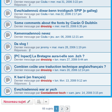
Dernier message par
Giulia
«
mer. mai 31, 2006 3:22 pm
Réponses :
2
Evezhiadennoù diwar-benn troidigezh SPIP (e galleg)
Dernier message par
Giulia
«
lun. mai 22, 2006 2:17 pm
Réponses :
1
Some comments about the fonts by Ciarán Ó Duibhín
Dernier message par
drouizig
«
mer. mai 03, 2006 6:35 pm
Kemennadennoù nevez
Dernier message par
Giulia
«
jeu. avr. 06, 2006 12:21 am
Da vlog !
Dernier message par
jeremy
«
mar. mars 28, 2006 1:19 pm
Réponses :
2
[PC Inpact] La Bretagne aura-t-elle son .bzh ?
Dernier message par
drouizig
«
lun. mars 27, 2006 9:44 am
Combien coûte une traduction technique anglais/français ?
Dernier message par
drouizig
«
lun. mars 20, 2006 12:14 pm
K barré (en français)
Dernier message par
drouizig
«
lun. févr. 13, 2006 9:12 am
Réponses :
1
Evezhiadennoù war ar yezh
Dernier message par
Gweladenner-kozh
«
sam. janv. 14, 2006 3:15 pm
Nouveau sujet
1
2
Suivant
66 sujets