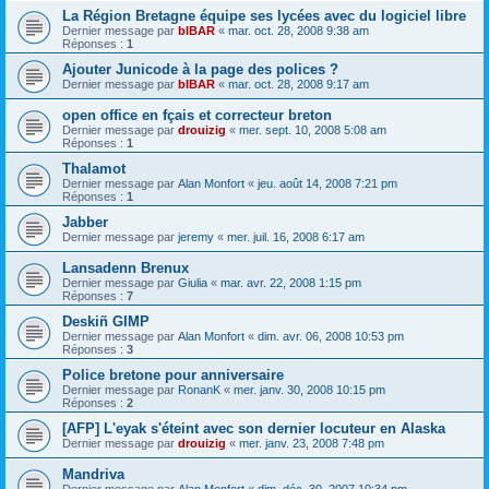
La Région Bretagne équipe ses lycées avec du logiciel libre
Dernier message par
bIBAR
«
mar. oct. 28, 2008 9:38 am
Réponses :
1
Ajouter Junicode à la page des polices ?
Dernier message par
bIBAR
«
mar. oct. 28, 2008 9:17 am
open office en fçais et correcteur breton
Dernier message par
drouizig
«
mer. sept. 10, 2008 5:08 am
Réponses :
1
Thalamot
Dernier message par
Alan Monfort
«
jeu. août 14, 2008 7:21 pm
Réponses :
1
Jabber
Dernier message par
jeremy
«
mer. juil. 16, 2008 6:17 am
Lansadenn Brenux
Dernier message par
Giulia
«
mar. avr. 22, 2008 1:15 pm
Réponses :
7
Deskiñ GIMP
Dernier message par
Alan Monfort
«
dim. avr. 06, 2008 10:53 pm
Réponses :
3
Police bretone pour anniversaire
Dernier message par
RonanK
«
mer. janv. 30, 2008 10:15 pm
Réponses :
2
[AFP] L'eyak s'éteint avec son dernier locuteur en Alaska
Dernier message par
drouizig
«
mer. janv. 23, 2008 7:48 pm
Mandriva