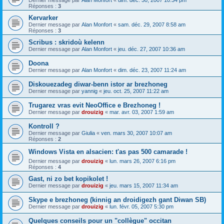
Dernier message par
Alan Monfort
«
dim. déc. 30, 2007 10:34 pm
Réponses :
3
Kervarker
Dernier message par
Alan Monfort
«
sam. déc. 29, 2007 8:58 am
Réponses :
3
Scribus : skridoù kelenn
Dernier message par
Alan Monfort
«
jeu. déc. 27, 2007 10:36 am
Doona
Dernier message par
Alan Monfort
«
dim. déc. 23, 2007 11:24 am
Diskouezadeg diwar-benn istor ar brezhoneg
Dernier message par
yannig
«
jeu. oct. 25, 2007 11:22 am
Trugarez vras evit NeoOffice e Brezhoneg !
Dernier message par
drouizig
«
mar. avr. 03, 2007 1:59 am
Kontroll ?
Dernier message par
Giulia
«
ven. mars 30, 2007 10:07 am
Réponses :
2
Windows Vista en alsacien: t'as pas 500 camarade !
Dernier message par
drouizig
«
lun. mars 26, 2007 6:16 pm
Réponses :
4
Gast, ni zo bet kopikolet !
Dernier message par
drouizig
«
jeu. mars 15, 2007 11:34 am
Skype e brezhoneg (kinnig an droidigezh gant Diwan SB)
Dernier message par
drouizig
«
lun. févr. 05, 2007 5:30 pm
Quelques conseils pour un "collègue" occitan