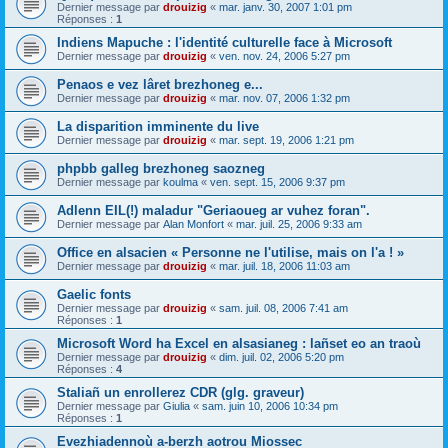
Dernier message par
drouizig
«
mar. janv. 30, 2007 1:01 pm
Réponses :
1
Indiens Mapuche : l'identité culturelle face à Microsoft
Dernier message par
drouizig
«
ven. nov. 24, 2006 5:27 pm
Penaos e vez lâret brezhoneg e...
Dernier message par
drouizig
«
mar. nov. 07, 2006 1:32 pm
La disparition imminente du live
Dernier message par
drouizig
«
mar. sept. 19, 2006 1:21 pm
phpbb galleg brezhoneg saozneg
Dernier message par
koulma
«
ven. sept. 15, 2006 9:37 pm
Adlenn EIL(!) maladur "Geriaoueg ar vuhez foran".
Dernier message par
Alan Monfort
«
mar. juil. 25, 2006 9:33 am
Office en alsacien « Personne ne l'utilise, mais on l'a ! »
Dernier message par
drouizig
«
mar. juil. 18, 2006 11:03 am
Gaelic fonts
Dernier message par
drouizig
«
sam. juil. 08, 2006 7:41 am
Réponses :
1
Microsoft Word ha Excel en alsasianeg : lañset eo an traoù
Dernier message par
drouizig
«
dim. juil. 02, 2006 5:20 pm
Réponses :
4
Staliañ un enrollerez CDR (glg. graveur)
Dernier message par
Giulia
«
sam. juin 10, 2006 10:34 pm
Réponses :
1
Evezhiadennoù a-berzh aotrou Miossec