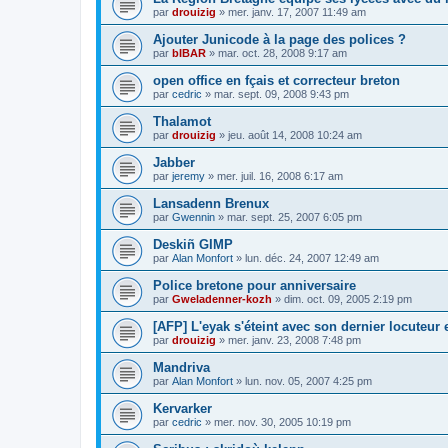
par
drouizig
»
mer. janv. 17, 2007 11:49 am
Ajouter Junicode à la page des polices ?
par
bIBAR
»
mar. oct. 28, 2008 9:17 am
open office en fçais et correcteur breton
par
cedric
»
mar. sept. 09, 2008 9:43 pm
Thalamot
par
drouizig
»
jeu. août 14, 2008 10:24 am
Jabber
par
jeremy
»
mer. juil. 16, 2008 6:17 am
Lansadenn Brenux
par
Gwennin
»
mar. sept. 25, 2007 6:05 pm
Deskiñ GIMP
par
Alan Monfort
»
lun. déc. 24, 2007 12:49 am
Police bretone pour anniversaire
par
Gweladenner-kozh
»
dim. oct. 09, 2005 2:19 pm
[AFP] L'eyak s'éteint avec son dernier locuteur
par
drouizig
»
mer. janv. 23, 2008 7:48 pm
Mandriva
par
Alan Monfort
»
lun. nov. 05, 2007 4:25 pm
Kervarker
par
cedric
»
mer. nov. 30, 2005 10:19 pm