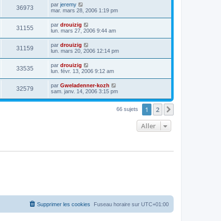
par
jeremy
36973
mar. mars 28, 2006 1:19 pm
par
drouizig
31155
lun. mars 27, 2006 9:44 am
par
drouizig
31159
lun. mars 20, 2006 12:14 pm
par
drouizig
33535
lun. févr. 13, 2006 9:12 am
par
Gweladenner-kozh
32579
sam. janv. 14, 2006 3:15 pm
1
2
Suivant
66 sujets
Aller
Supprimer les cookies
Fuseau horaire sur
UTC+01:00