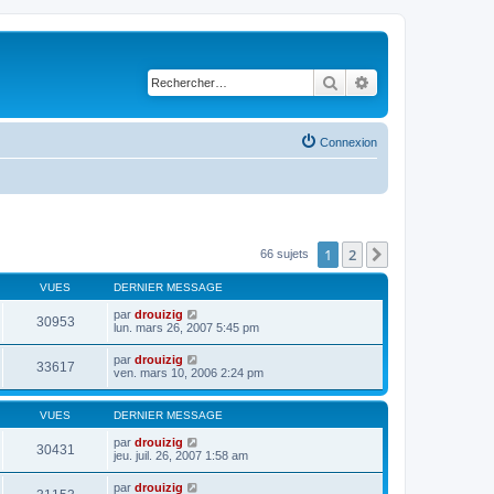
Rechercher
Recherche avancé
Connexion
1
2
Suivant
66 sujets
VUES
DERNIER MESSAGE
par
drouizig
30953
lun. mars 26, 2007 5:45 pm
par
drouizig
33617
ven. mars 10, 2006 2:24 pm
VUES
DERNIER MESSAGE
par
drouizig
30431
jeu. juil. 26, 2007 1:58 am
par
drouizig