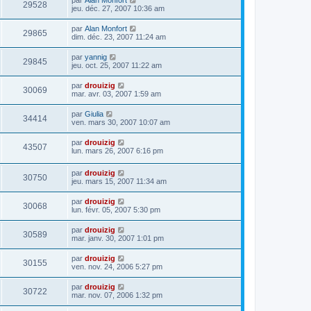
29528
jeu. déc. 27, 2007 10:36 am
par
Alan Monfort
29865
dim. déc. 23, 2007 11:24 am
par
yannig
29845
jeu. oct. 25, 2007 11:22 am
par
drouizig
30069
mar. avr. 03, 2007 1:59 am
par
Giulia
34414
ven. mars 30, 2007 10:07 am
par
drouizig
43507
lun. mars 26, 2007 6:16 pm
par
drouizig
30750
jeu. mars 15, 2007 11:34 am
par
drouizig
30068
lun. févr. 05, 2007 5:30 pm
par
drouizig
30589
mar. janv. 30, 2007 1:01 pm
par
drouizig
30155
ven. nov. 24, 2006 5:27 pm
par
drouizig
30722
mar. nov. 07, 2006 1:32 pm