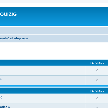
ROUIZIG
vezioù all a-bep seurt
cher
cherche avancée
RÉPONSES
0
6
0
RÉPONSES
eg
0
mdez »