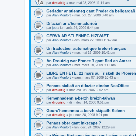
par
drouizig
»
mar. mai 23, 2006 11:14 am
Geriadur ar stlenneg gant Preder da bellgargañ
par
Alan Monfort
»
mar. oct. 27, 2009 8:40 am
Difaziañ ar c'hemmadurioù
par
job
»
lun. août 24, 2009 6:44 pm
GERVA AR STLENNEG HIZIVAET
par
Alan Monfort
»
dim. mars 22, 2009 11:42 am
Un traducteur automatique breton-français
par
Alan Monfort
»
mar. mai 19, 2009 10:41 pm
An Drouizig war France 3 gant Red an Amzer
par
Alan Monfort
»
mer. mars 18, 2009 9:12 am
LIBRE EN FÊTE. 21 mars au Triskell de Ploeren
par
Alan Monfort
»
sam. mars 07, 2009 10:43 am
Penaos staliañ an difazier dindan NeoOffice
par
drouizig
»
mar. avr. 03, 2007 2:02 am
Kemennadenn a-berzh breizh-taiwan
par
drouizig
»
dim. déc. 14, 2008 9:51 pm
Gourc’hemennoù a-berzh skipailh Kelenn
par
drouizig
»
jeu. nov. 20, 2008 9:21 pm
Penaos ober gant Inkscape ?
par
Alan Monfort
»
lun. déc. 24, 2007 12:29 am
La Région Bretagne équipe ses lycées avec du lo