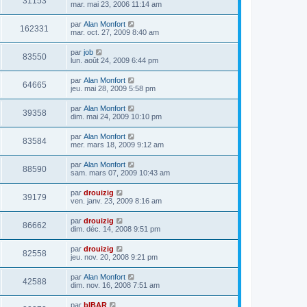
31153
mar. mai 23, 2006 11:14 am
par
Alan Monfort
162331
mar. oct. 27, 2009 8:40 am
par
job
83550
lun. août 24, 2009 6:44 pm
par
Alan Monfort
64665
jeu. mai 28, 2009 5:58 pm
par
Alan Monfort
39358
dim. mai 24, 2009 10:10 pm
par
Alan Monfort
83584
mer. mars 18, 2009 9:12 am
par
Alan Monfort
88590
sam. mars 07, 2009 10:43 am
par
drouizig
39179
ven. janv. 23, 2009 8:16 am
par
drouizig
86662
dim. déc. 14, 2008 9:51 pm
par
drouizig
82558
jeu. nov. 20, 2008 9:21 pm
par
Alan Monfort
42588
dim. nov. 16, 2008 7:51 am
par
bIBAR