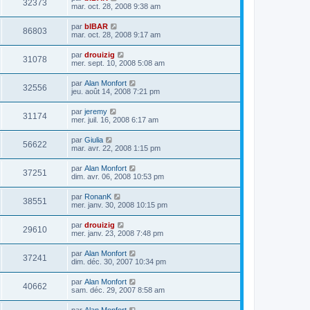
32373
mar. oct. 28, 2008 9:38 am
par
bIBAR
86803
mar. oct. 28, 2008 9:17 am
par
drouizig
31078
mer. sept. 10, 2008 5:08 am
par
Alan Monfort
32556
jeu. août 14, 2008 7:21 pm
par
jeremy
31174
mer. juil. 16, 2008 6:17 am
par
Giulia
56622
mar. avr. 22, 2008 1:15 pm
par
Alan Monfort
37251
dim. avr. 06, 2008 10:53 pm
par
RonanK
38551
mer. janv. 30, 2008 10:15 pm
par
drouizig
29610
mer. janv. 23, 2008 7:48 pm
par
Alan Monfort
37241
dim. déc. 30, 2007 10:34 pm
par
Alan Monfort
40662
sam. déc. 29, 2007 8:58 am
par
Alan Monfort