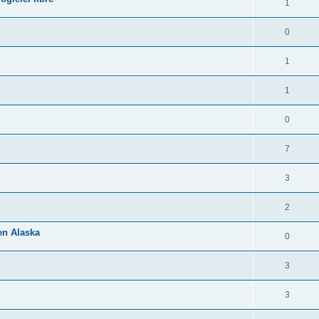
1
0
1
1
0
7
3
2
 en Alaska
0
3
3