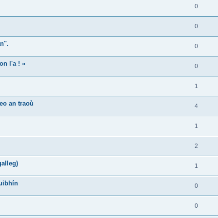
0
0
n".
0
n l'a ! »
0
1
eo an traoù
4
1
2
alleg)
1
uibhín
0
0