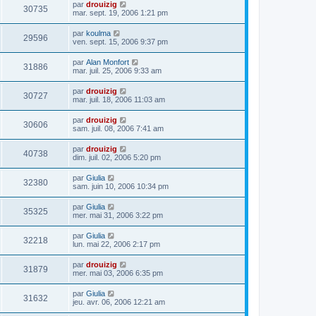
par
drouizig
30735
mar. sept. 19, 2006 1:21 pm
par
koulma
29596
ven. sept. 15, 2006 9:37 pm
par
Alan Monfort
31886
mar. juil. 25, 2006 9:33 am
par
drouizig
30727
mar. juil. 18, 2006 11:03 am
par
drouizig
30606
sam. juil. 08, 2006 7:41 am
par
drouizig
40738
dim. juil. 02, 2006 5:20 pm
par
Giulia
32380
sam. juin 10, 2006 10:34 pm
par
Giulia
35325
mer. mai 31, 2006 3:22 pm
par
Giulia
32218
lun. mai 22, 2006 2:17 pm
par
drouizig
31879
mer. mai 03, 2006 6:35 pm
par
Giulia
31632
jeu. avr. 06, 2006 12:21 am