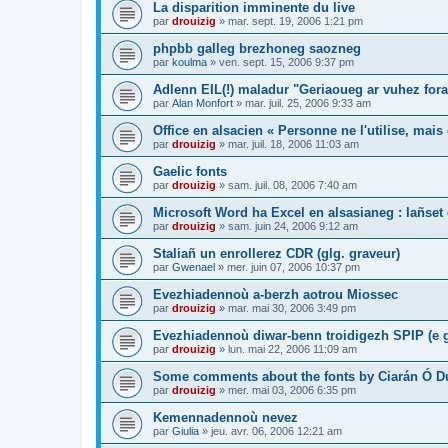
La disparition imminente du live
par
drouizig
»
mar. sept. 19, 2006 1:21 pm
phpbb galleg brezhoneg saozneg
par
koulma
»
ven. sept. 15, 2006 9:37 pm
Adlenn EIL(!) maladur "Geriaoueg ar vuhez fora
par
Alan Monfort
»
mar. juil. 25, 2006 9:33 am
Office en alsacien « Personne ne l'utilise, mais o
par
drouizig
»
mar. juil. 18, 2006 11:03 am
Gaelic fonts
par
drouizig
»
sam. juil. 08, 2006 7:40 am
Microsoft Word ha Excel en alsasianeg : lañset 
par
drouizig
»
sam. juin 24, 2006 9:12 am
Staliañ un enrollerez CDR (glg. graveur)
par
Gwenael
»
mer. juin 07, 2006 10:37 pm
Evezhiadennoù a-berzh aotrou Miossec
par
drouizig
»
mar. mai 30, 2006 3:49 pm
Evezhiadennoù diwar-benn troidigezh SPIP (e g
par
drouizig
»
lun. mai 22, 2006 11:09 am
Some comments about the fonts by Ciarán Ó D
par
drouizig
»
mer. mai 03, 2006 6:35 pm
Kemennadennoù nevez
par
Giulia
»
jeu. avr. 06, 2006 12:21 am