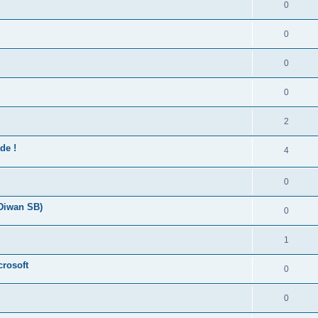
0
0
0
0
2
de !
4
0
 Diwan SB)
0
1
crosoft
0
0