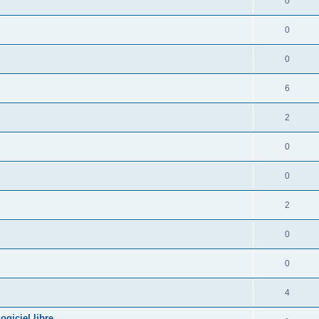
0
0
0
6
2
0
0
2
0
0
4
giciel libre