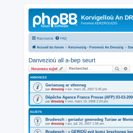
Korvigelloù An D
Foromoù KERZROUIZIG
Raccourcis
FAQ
Accueil du forum
Kerzrouizig - Foromoù An Drouizig
Dan
Danvezioù all a-bep seurt
Recher
Re
Nouveau sujet
ANNONCES
Geriaoueg ar stlenneg
par
drouizig
»
lun. mars 26, 2007 5:45 pm
Dépêche Agence France Presse (AFP) 03-03-200
par
drouizig
»
ven. mars 10, 2006 2:24 pm
SUJETS
Bruderezh : geriadur gwenedeg Turiaw ar Ment
par
drouizig
»
jeu. juil. 26, 2007 1:58 am
Bruderezh : « GERIOÙ evit komz brezhoneg be