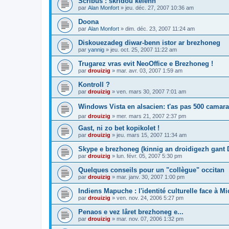
Scribus : skridoù kelenn
par
Alan Monfort
»
jeu. déc. 27, 2007 10:36 am
Doona
par
Alan Monfort
»
dim. déc. 23, 2007 11:24 am
Diskouezadeg diwar-benn istor ar brezhoneg
par
yannig
»
jeu. oct. 25, 2007 11:22 am
Trugarez vras evit NeoOffice e Brezhoneg !
par
drouizig
»
mar. avr. 03, 2007 1:59 am
Kontroll ?
par
drouizig
»
ven. mars 30, 2007 7:01 am
Windows Vista en alsacien: t'as pas 500 camara
par
drouizig
»
mer. mars 21, 2007 2:37 pm
Gast, ni zo bet kopikolet !
par
drouizig
»
jeu. mars 15, 2007 11:34 am
Skype e brezhoneg (kinnig an droidigezh gant
par
drouizig
»
lun. févr. 05, 2007 5:30 pm
Quelques conseils pour un "collègue" occitan
par
drouizig
»
mar. janv. 30, 2007 1:00 pm
Indiens Mapuche : l'identité culturelle face à Mi
par
drouizig
»
ven. nov. 24, 2006 5:27 pm
Penaos e vez lâret brezhoneg e...
par
drouizig
»
mar. nov. 07, 2006 1:32 pm