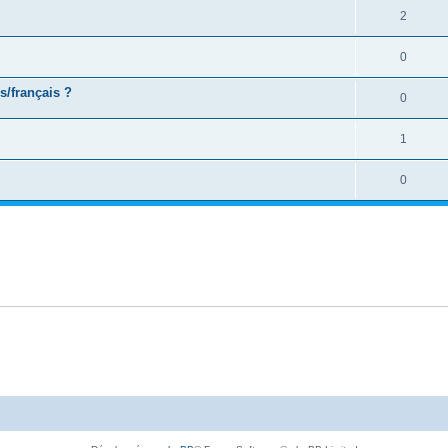
2
0
s/français ?
0
1
0