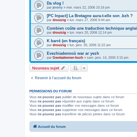
Da vlog !
par
jeremy
»
mer. mars 22, 2006 10:16 pm
[PC Inpact] La Bretagne aura-t-elle son .bzh ?
par
drouizig
»
lun. mars 27, 2006 9:44 am
Combien coûte une traduction technique anglai
par
drouizig
»
lun. mars 20, 2006 12:14 pm
K barré (en français)
par
drouizig
»
lun. janv. 30, 2006 11:22 am
Evezhiadennoù war ar yezh
par
Gweladenner-kozh
»
sam. janv. 14, 2006 3:15 pm
Nouveau sujet
Revenir à l’accueil du forum
PERMISSIONS DU FORUM
Vous
ne pouvez pas
publier de nouveaux sujets dans ce forum
Vous
ne pouvez pas
répondre aux sujets dans ce forum
Vous
ne pouvez pas
modifier vos messages dans ce forum
Vous
ne pouvez pas
supprimer vos messages dans ce forum
Vous
ne pouvez pas
transférer de pièces jointes dans ce forum
Accueil du forum