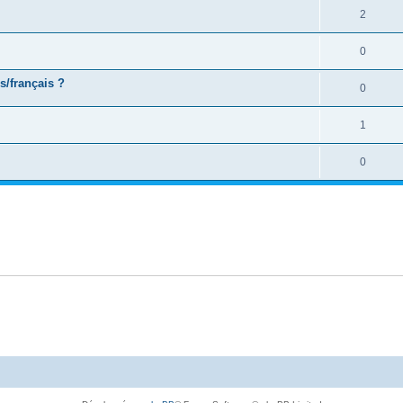
2
0
s/français ?
0
1
0