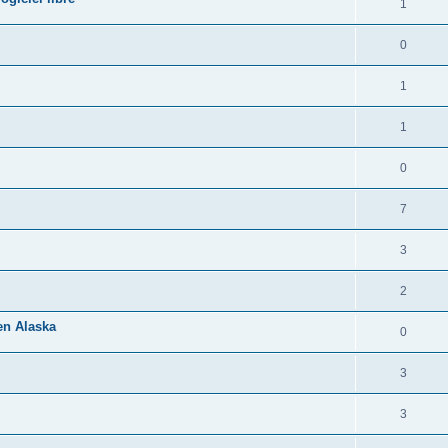
1
0
1
1
0
7
3
2
 en Alaska
0
3
3