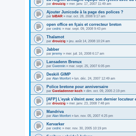
par
drouizig
»
mer. janv. 17, 2007 11:49 am
Ajouter Junicode à la page des polices ?
par
bIBAR
»
mar. oct. 28, 2008 9:17 am
open office en fçais et correcteur breton
par
cedric
»
mar. sept. 09, 2008 9:43 pm
Thalamot
par
drouizig
»
jeu. août 14, 2008 10:24 am
Jabber
par
jeremy
»
mer. juil. 16, 2008 6:17 am
Lansadenn Brenux
par
Gwennin
»
mar. sept. 25, 2007 6:05 pm
Deskiñ GIMP
par
Alan Monfort
»
lun. déc. 24, 2007 12:49 am
Police bretone pour anniversaire
par
Gweladenner-kozh
»
dim. oct. 09, 2005 2:19 pm
[AFP] L'eyak s'éteint avec son dernier locuteur
par
drouizig
»
mer. janv. 23, 2008 7:48 pm
Mandriva
par
Alan Monfort
»
lun. nov. 05, 2007 4:25 pm
Kervarker
par
cedric
»
mer. nov. 30, 2005 10:19 pm