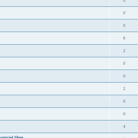
0
0
0
6
2
0
0
2
0
0
4
giciel libre