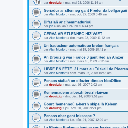
par
drouizig
»
mar. mai 23, 2006 11:14 am
Geriadur ar stlenneg gant Preder da bellgargañ
par
Alan Monfort
»
mar. oct. 27, 2009 8:40 am
Difaziañ ar c'hemmadurioù
par
job
»
lun. août 24, 2009 6:44 pm
GERVA AR STLENNEG HIZIVAET
par
Alan Monfort
»
dim. mars 22, 2009 11:42 am
Un traducteur automatique breton-français
par
Alan Monfort
»
mar. mai 19, 2009 10:41 pm
An Drouizig war France 3 gant Red an Amzer
par
Alan Monfort
»
mer. mars 18, 2009 9:12 am
LIBRE EN FÊTE. 21 mars au Triskell de Ploeren
par
Alan Monfort
»
sam. mars 07, 2009 10:43 am
Penaos staliañ an difazier dindan NeoOffice
par
drouizig
»
mar. avr. 03, 2007 2:02 am
Kemennadenn a-berzh breizh-taiwan
par
drouizig
»
dim. déc. 14, 2008 9:51 pm
Gourc’hemennoù a-berzh skipailh Kelenn
par
drouizig
»
jeu. nov. 20, 2008 9:21 pm
Penaos ober gant Inkscape ?
par
Alan Monfort
»
lun. déc. 24, 2007 12:29 am
La Région Bretagne équipe ses lycées avec du lo