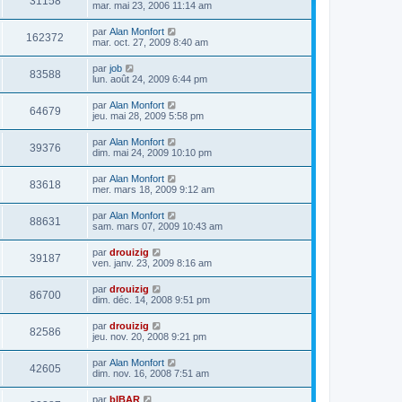
31158
mar. mai 23, 2006 11:14 am
par
Alan Monfort
162372
mar. oct. 27, 2009 8:40 am
par
job
83588
lun. août 24, 2009 6:44 pm
par
Alan Monfort
64679
jeu. mai 28, 2009 5:58 pm
par
Alan Monfort
39376
dim. mai 24, 2009 10:10 pm
par
Alan Monfort
83618
mer. mars 18, 2009 9:12 am
par
Alan Monfort
88631
sam. mars 07, 2009 10:43 am
par
drouizig
39187
ven. janv. 23, 2009 8:16 am
par
drouizig
86700
dim. déc. 14, 2008 9:51 pm
par
drouizig
82586
jeu. nov. 20, 2008 9:21 pm
par
Alan Monfort
42605
dim. nov. 16, 2008 7:51 am
par
bIBAR