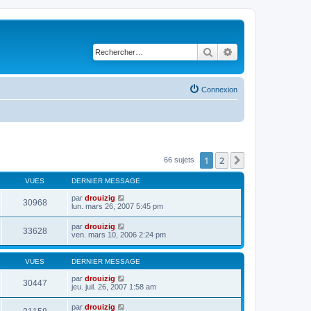
Rechercher
Recherche avancé
Connexion
1
2
Suivant
66 sujets
VUES
DERNIER MESSAGE
par
drouizig
30968
lun. mars 26, 2007 5:45 pm
par
drouizig
33628
ven. mars 10, 2006 2:24 pm
VUES
DERNIER MESSAGE
par
drouizig
30447
jeu. juil. 26, 2007 1:58 am
par
drouizig