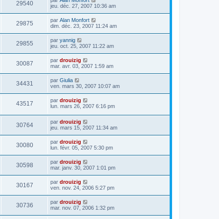
29540
jeu. déc. 27, 2007 10:36 am
par
Alan Monfort
29875
dim. déc. 23, 2007 11:24 am
par
yannig
29855
jeu. oct. 25, 2007 11:22 am
par
drouizig
30087
mar. avr. 03, 2007 1:59 am
par
Giulia
34431
ven. mars 30, 2007 10:07 am
par
drouizig
43517
lun. mars 26, 2007 6:16 pm
par
drouizig
30764
jeu. mars 15, 2007 11:34 am
par
drouizig
30080
lun. févr. 05, 2007 5:30 pm
par
drouizig
30598
mar. janv. 30, 2007 1:01 pm
par
drouizig
30167
ven. nov. 24, 2006 5:27 pm
par
drouizig
30736
mar. nov. 07, 2006 1:32 pm