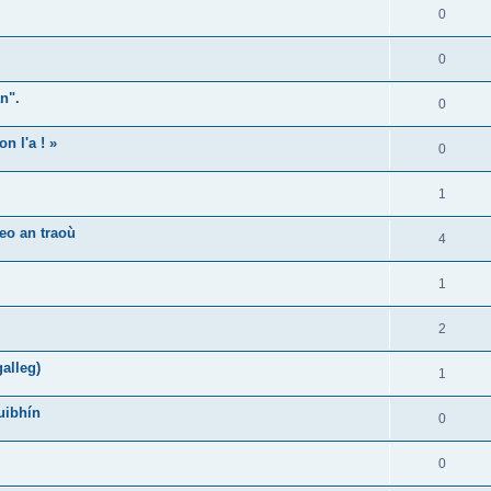
0
0
n".
0
n l'a ! »
0
1
eo an traoù
4
1
2
alleg)
1
uibhín
0
0