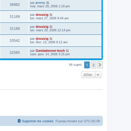
par
jeremy
36982
mar. mars 28, 2006 1:19 pm
par
drouizig
31169
lun. mars 27, 2006 9:44 am
par
drouizig
31168
lun. mars 20, 2006 12:14 pm
par
drouizig
33542
lun. févr. 13, 2006 9:12 am
par
Gweladenner-kozh
32585
sam. janv. 14, 2006 3:15 pm
1
2
Suivant
66 sujets
Aller
Supprimer les cookies
Fuseau horaire sur
UTC+01:00