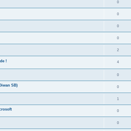
0
0
0
0
2
de !
4
0
 Diwan SB)
0
1
crosoft
0
0