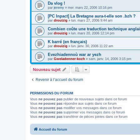
Da vlog !
par
jeremy
»
mer. mars 22, 2006 10:16 pm
[PC Inpact] La Bretagne aura-t-elle son .bzh ?
par
drouizig
»
lun. mars 27, 2006 9:44 am
Combien coûte une traduction technique anglai
par
drouizig
»
lun. mars 20, 2006 12:14 pm
K barré (en français)
par
drouizig
»
lun. janv. 30, 2006 11:22 am
Evezhiadennoù war ar yezh
par
Gweladenner-kozh
»
sam. janv. 14, 2006 3:15 pm
Nouveau sujet
Revenir à l’accueil du forum
PERMISSIONS DU FORUM
Vous
ne pouvez pas
publier de nouveaux sujets dans ce forum
Vous
ne pouvez pas
répondre aux sujets dans ce forum
Vous
ne pouvez pas
modifier vos messages dans ce forum
Vous
ne pouvez pas
supprimer vos messages dans ce forum
Vous
ne pouvez pas
transférer de pièces jointes dans ce forum
Accueil du forum