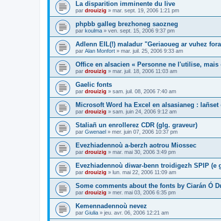
La disparition imminente du live
par
drouizig
»
mar. sept. 19, 2006 1:21 pm
phpbb galleg brezhoneg saozneg
par
koulma
»
ven. sept. 15, 2006 9:37 pm
Adlenn EIL(!) maladur "Geriaoueg ar vuhez fora
par
Alan Monfort
»
mar. juil. 25, 2006 9:33 am
Office en alsacien « Personne ne l'utilise, mais o
par
drouizig
»
mar. juil. 18, 2006 11:03 am
Gaelic fonts
par
drouizig
»
sam. juil. 08, 2006 7:40 am
Microsoft Word ha Excel en alsasianeg : lañset 
par
drouizig
»
sam. juin 24, 2006 9:12 am
Staliañ un enrollerez CDR (glg. graveur)
par
Gwenael
»
mer. juin 07, 2006 10:37 pm
Evezhiadennoù a-berzh aotrou Miossec
par
drouizig
»
mar. mai 30, 2006 3:49 pm
Evezhiadennoù diwar-benn troidigezh SPIP (e g
par
drouizig
»
lun. mai 22, 2006 11:09 am
Some comments about the fonts by Ciarán Ó D
par
drouizig
»
mer. mai 03, 2006 6:35 pm
Kemennadennoù nevez
par
Giulia
»
jeu. avr. 06, 2006 12:21 am