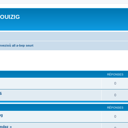
ROUIZIG
vezioù all a-bep seurt
cher
cherche avancée
RÉPONSES
0
6
0
RÉPONSES
eg
0
mdez »