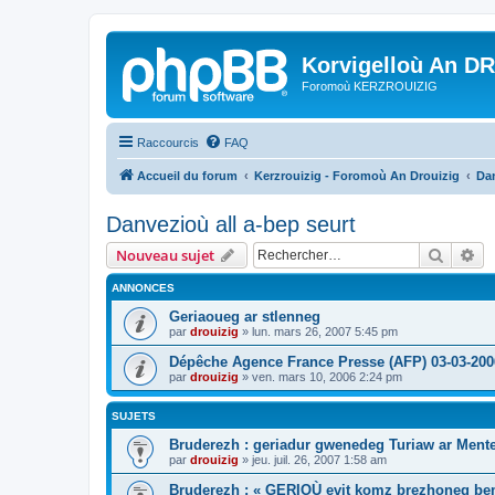
Korvigelloù An D
Foromoù KERZROUIZIG
Raccourcis
FAQ
Accueil du forum
Kerzrouizig - Foromoù An Drouizig
Dan
Danvezioù all a-bep seurt
Recher
Re
Nouveau sujet
ANNONCES
Geriaoueg ar stlenneg
par
drouizig
»
lun. mars 26, 2007 5:45 pm
Dépêche Agence France Presse (AFP) 03-03-200
par
drouizig
»
ven. mars 10, 2006 2:24 pm
SUJETS
Bruderezh : geriadur gwenedeg Turiaw ar Ment
par
drouizig
»
jeu. juil. 26, 2007 1:58 am
Bruderezh : « GERIOÙ evit komz brezhoneg be