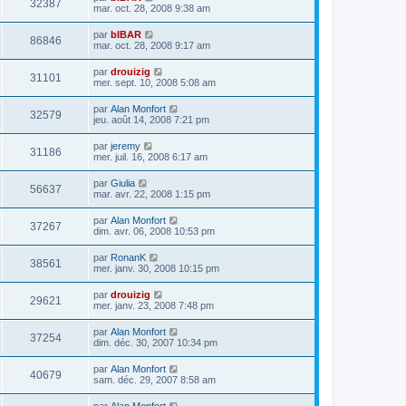
32387
mar. oct. 28, 2008 9:38 am
par
bIBAR
86846
mar. oct. 28, 2008 9:17 am
par
drouizig
31101
mer. sept. 10, 2008 5:08 am
par
Alan Monfort
32579
jeu. août 14, 2008 7:21 pm
par
jeremy
31186
mer. juil. 16, 2008 6:17 am
par
Giulia
56637
mar. avr. 22, 2008 1:15 pm
par
Alan Monfort
37267
dim. avr. 06, 2008 10:53 pm
par
RonanK
38561
mer. janv. 30, 2008 10:15 pm
par
drouizig
29621
mer. janv. 23, 2008 7:48 pm
par
Alan Monfort
37254
dim. déc. 30, 2007 10:34 pm
par
Alan Monfort
40679
sam. déc. 29, 2007 8:58 am
par
Alan Monfort