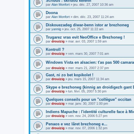
Scribus : skridoù kelenn
par
Alan Monfort
»
jeu. déc. 27, 2007 10:36 am
Doona
par
Alan Monfort
»
dim. déc. 23, 2007 11:24 am
Diskouezadeg diwar-benn istor ar brezhoneg
par
yannig
»
jeu. oct. 25, 2007 11:22 am
Trugarez vras evit NeoOffice e Brezhoneg !
par
drouizig
»
mar. avr. 03, 2007 1:59 am
Kontroll ?
par
drouizig
»
ven. mars 30, 2007 7:01 am
Windows Vista en alsacien: t'as pas 500 camara
par
drouizig
»
mer. mars 21, 2007 2:37 pm
Gast, ni zo bet kopikolet !
par
drouizig
»
jeu. mars 15, 2007 11:34 am
Skype e brezhoneg (kinnig an droidigezh gant
par
drouizig
»
lun. févr. 05, 2007 5:30 pm
Quelques conseils pour un "collègue" occitan
par
drouizig
»
mar. janv. 30, 2007 1:00 pm
Indiens Mapuche : l'identité culturelle face à Mi
par
drouizig
»
ven. nov. 24, 2006 5:27 pm
Penaos e vez lâret brezhoneg e...
par
drouizig
»
mar. nov. 07, 2006 1:32 pm