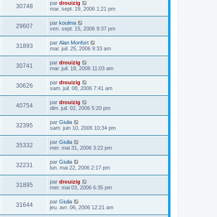
par
drouizig
30748
mar. sept. 19, 2006 1:21 pm
par
koulma
29607
ven. sept. 15, 2006 9:37 pm
par
Alan Monfort
31893
mar. juil. 25, 2006 9:33 am
par
drouizig
30741
mar. juil. 18, 2006 11:03 am
par
drouizig
30626
sam. juil. 08, 2006 7:41 am
par
drouizig
40754
dim. juil. 02, 2006 5:20 pm
par
Giulia
32395
sam. juin 10, 2006 10:34 pm
par
Giulia
35332
mer. mai 31, 2006 3:22 pm
par
Giulia
32231
lun. mai 22, 2006 2:17 pm
par
drouizig
31895
mer. mai 03, 2006 6:35 pm
par
Giulia
31644
jeu. avr. 06, 2006 12:21 am