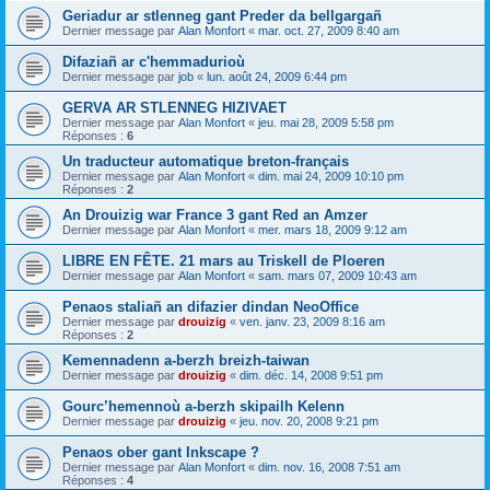
Geriadur ar stlenneg gant Preder da bellgargañ
Dernier message par
Alan Monfort
«
mar. oct. 27, 2009 8:40 am
Difaziañ ar c'hemmadurioù
Dernier message par
job
«
lun. août 24, 2009 6:44 pm
GERVA AR STLENNEG HIZIVAET
Dernier message par
Alan Monfort
«
jeu. mai 28, 2009 5:58 pm
Réponses :
6
Un traducteur automatique breton-français
Dernier message par
Alan Monfort
«
dim. mai 24, 2009 10:10 pm
Réponses :
2
An Drouizig war France 3 gant Red an Amzer
Dernier message par
Alan Monfort
«
mer. mars 18, 2009 9:12 am
LIBRE EN FÊTE. 21 mars au Triskell de Ploeren
Dernier message par
Alan Monfort
«
sam. mars 07, 2009 10:43 am
Penaos staliañ an difazier dindan NeoOffice
Dernier message par
drouizig
«
ven. janv. 23, 2009 8:16 am
Réponses :
2
Kemennadenn a-berzh breizh-taiwan
Dernier message par
drouizig
«
dim. déc. 14, 2008 9:51 pm
Gourc’hemennoù a-berzh skipailh Kelenn
Dernier message par
drouizig
«
jeu. nov. 20, 2008 9:21 pm
Penaos ober gant Inkscape ?
Dernier message par
Alan Monfort
«
dim. nov. 16, 2008 7:51 am
Réponses :
4