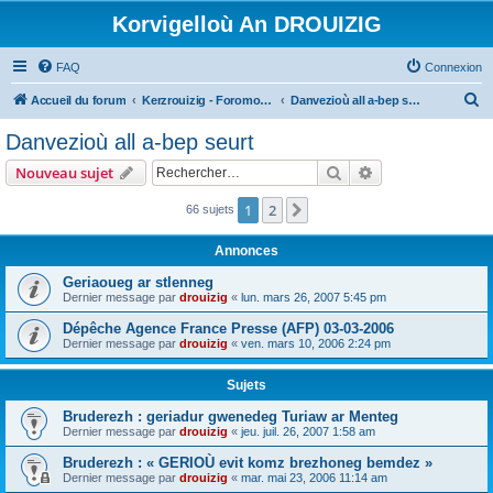
Korvigelloù An DROUIZIG
FAQ
Connexion
R
Accueil du forum
Kerzrouizig - Foromoù An Drouizig
Danvezioù all a-bep seurt
e
Danvezioù all a-bep seurt
c
Rechercher
Recherche avanc
Nouveau sujet
h
e
1
2
Suivant
66 sujets
r
Annonces
c
Geriaoueg ar stlenneg
h
Dernier message par
drouizig
«
lun. mars 26, 2007 5:45 pm
e
Dépêche Agence France Presse (AFP) 03-03-2006
r
Dernier message par
drouizig
«
ven. mars 10, 2006 2:24 pm
Sujets
Bruderezh : geriadur gwenedeg Turiaw ar Menteg
Dernier message par
drouizig
«
jeu. juil. 26, 2007 1:58 am
Bruderezh : « GERIOÙ evit komz brezhoneg bemdez »
Dernier message par
drouizig
«
mar. mai 23, 2006 11:14 am