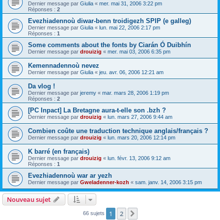
Dernier message par
Giulia
«
mer. mai 31, 2006 3:22 pm
Réponses :
2
Evezhiadennoù diwar-benn troidigezh SPIP (e galleg)
Dernier message par
Giulia
«
lun. mai 22, 2006 2:17 pm
Réponses :
1
Some comments about the fonts by Ciarán Ó Duibhín
Dernier message par
drouizig
«
mer. mai 03, 2006 6:35 pm
Kemennadennoù nevez
Dernier message par
Giulia
«
jeu. avr. 06, 2006 12:21 am
Da vlog !
Dernier message par
jeremy
«
mar. mars 28, 2006 1:19 pm
Réponses :
2
[PC Inpact] La Bretagne aura-t-elle son .bzh ?
Dernier message par
drouizig
«
lun. mars 27, 2006 9:44 am
Combien coûte une traduction technique anglais/français ?
Dernier message par
drouizig
«
lun. mars 20, 2006 12:14 pm
K barré (en français)
Dernier message par
drouizig
«
lun. févr. 13, 2006 9:12 am
Réponses :
1
Evezhiadennoù war ar yezh
Dernier message par
Gweladenner-kozh
«
sam. janv. 14, 2006 3:15 pm
Nouveau sujet
1
2
Suivant
66 sujets