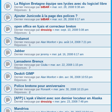
La Région Bretagne équipe ses lycées avec du logiciel libre
Dernier message par
bIBAR
«
mar. oct. 28, 2008 9:38 am
Réponses :
1
Ajouter Junicode à la page des polices ?
Dernier message par
bIBAR
«
mar. oct. 28, 2008 9:17 am
open office en fçais et correcteur breton
Dernier message par
drouizig
«
mer. sept. 10, 2008 5:08 am
Réponses :
1
Thalamot
Dernier message par
Alan Monfort
«
jeu. août 14, 2008 7:21 pm
Réponses :
1
Jabber
Dernier message par
jeremy
«
mer. juil. 16, 2008 6:17 am
Lansadenn Brenux
Dernier message par
Giulia
«
mar. avr. 22, 2008 1:15 pm
Réponses :
7
Deskiñ GIMP
Dernier message par
Alan Monfort
«
dim. avr. 06, 2008 10:53 pm
Réponses :
3
Police bretone pour anniversaire
Dernier message par
RonanK
«
mer. janv. 30, 2008 10:15 pm
Réponses :
2
[AFP] L'eyak s'éteint avec son dernier locuteur en Alaska
Dernier message par
drouizig
«
mer. janv. 23, 2008 7:48 pm
Mandriva