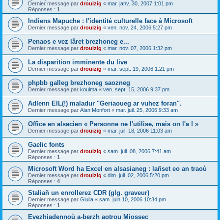
Dernier message par
drouizig
«
mar. janv. 30, 2007 1:01 pm
Réponses :
1
Indiens Mapuche : l'identité culturelle face à Microsoft
Dernier message par
drouizig
«
ven. nov. 24, 2006 5:27 pm
Penaos e vez lâret brezhoneg e...
Dernier message par
drouizig
«
mar. nov. 07, 2006 1:32 pm
La disparition imminente du live
Dernier message par
drouizig
«
mar. sept. 19, 2006 1:21 pm
phpbb galleg brezhoneg saozneg
Dernier message par
koulma
«
ven. sept. 15, 2006 9:37 pm
Adlenn EIL(!) maladur "Geriaoueg ar vuhez foran".
Dernier message par
Alan Monfort
«
mar. juil. 25, 2006 9:33 am
Office en alsacien « Personne ne l'utilise, mais on l'a ! »
Dernier message par
drouizig
«
mar. juil. 18, 2006 11:03 am
Gaelic fonts
Dernier message par
drouizig
«
sam. juil. 08, 2006 7:41 am
Réponses :
1
Microsoft Word ha Excel en alsasianeg : lañset eo an traoù
Dernier message par
drouizig
«
dim. juil. 02, 2006 5:20 pm
Réponses :
4
Staliañ un enrollerez CDR (glg. graveur)
Dernier message par
Giulia
«
sam. juin 10, 2006 10:34 pm
Réponses :
1
Evezhiadennoù a-berzh aotrou Miossec