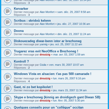
Dernier message par
Alan Monfort
«
dim. déc. 30, 2007 10:34 pm
Réponses :
3
Kervarker
Dernier message par
Alan Monfort
«
sam. déc. 29, 2007 8:58 am
Réponses :
3
Scribus : skridoù kelenn
Dernier message par
Alan Monfort
«
jeu. déc. 27, 2007 10:36 am
Doona
Dernier message par
Alan Monfort
«
dim. déc. 23, 2007 11:24 am
Diskouezadeg diwar-benn istor ar brezhoneg
Dernier message par
yannig
«
jeu. oct. 25, 2007 11:22 am
Trugarez vras evit NeoOffice e Brezhoneg !
Dernier message par
drouizig
«
mar. avr. 03, 2007 1:59 am
Kontroll ?
Dernier message par
Giulia
«
ven. mars 30, 2007 10:07 am
Réponses :
2
Windows Vista en alsacien: t'as pas 500 camarade !
Dernier message par
drouizig
«
lun. mars 26, 2007 6:16 pm
Réponses :
4
Gast, ni zo bet kopikolet !
Dernier message par
drouizig
«
jeu. mars 15, 2007 11:34 am
Skype e brezhoneg (kinnig an droidigezh gant Diwan SB)
Dernier message par
drouizig
«
lun. févr. 05, 2007 5:30 pm
Quelques conseils pour un "collègue" occitan