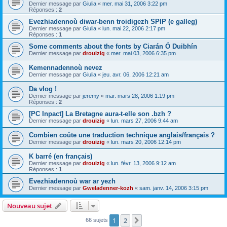
Dernier message par
Giulia
«
mer. mai 31, 2006 3:22 pm
Réponses :
2
Evezhiadennoù diwar-benn troidigezh SPIP (e galleg)
Dernier message par
Giulia
«
lun. mai 22, 2006 2:17 pm
Réponses :
1
Some comments about the fonts by Ciarán Ó Duibhín
Dernier message par
drouizig
«
mer. mai 03, 2006 6:35 pm
Kemennadennoù nevez
Dernier message par
Giulia
«
jeu. avr. 06, 2006 12:21 am
Da vlog !
Dernier message par
jeremy
«
mar. mars 28, 2006 1:19 pm
Réponses :
2
[PC Inpact] La Bretagne aura-t-elle son .bzh ?
Dernier message par
drouizig
«
lun. mars 27, 2006 9:44 am
Combien coûte une traduction technique anglais/français ?
Dernier message par
drouizig
«
lun. mars 20, 2006 12:14 pm
K barré (en français)
Dernier message par
drouizig
«
lun. févr. 13, 2006 9:12 am
Réponses :
1
Evezhiadennoù war ar yezh
Dernier message par
Gweladenner-kozh
«
sam. janv. 14, 2006 3:15 pm
Nouveau sujet
1
2
Suivant
66 sujets