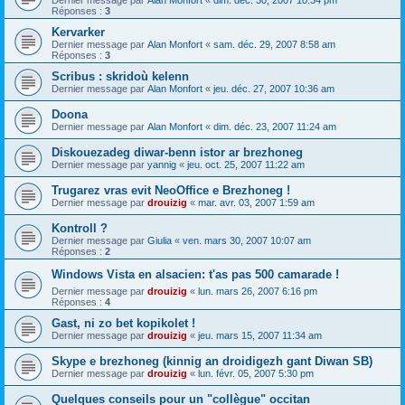
Dernier message par
Alan Monfort
«
dim. déc. 30, 2007 10:34 pm
Réponses :
3
Kervarker
Dernier message par
Alan Monfort
«
sam. déc. 29, 2007 8:58 am
Réponses :
3
Scribus : skridoù kelenn
Dernier message par
Alan Monfort
«
jeu. déc. 27, 2007 10:36 am
Doona
Dernier message par
Alan Monfort
«
dim. déc. 23, 2007 11:24 am
Diskouezadeg diwar-benn istor ar brezhoneg
Dernier message par
yannig
«
jeu. oct. 25, 2007 11:22 am
Trugarez vras evit NeoOffice e Brezhoneg !
Dernier message par
drouizig
«
mar. avr. 03, 2007 1:59 am
Kontroll ?
Dernier message par
Giulia
«
ven. mars 30, 2007 10:07 am
Réponses :
2
Windows Vista en alsacien: t'as pas 500 camarade !
Dernier message par
drouizig
«
lun. mars 26, 2007 6:16 pm
Réponses :
4
Gast, ni zo bet kopikolet !
Dernier message par
drouizig
«
jeu. mars 15, 2007 11:34 am
Skype e brezhoneg (kinnig an droidigezh gant Diwan SB)
Dernier message par
drouizig
«
lun. févr. 05, 2007 5:30 pm
Quelques conseils pour un "collègue" occitan