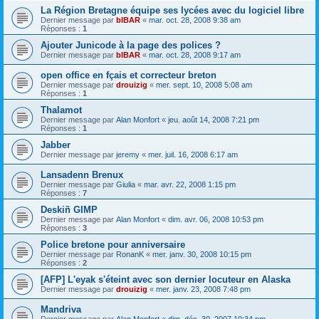
La Région Bretagne équipe ses lycées avec du logiciel libre
Dernier message par
bIBAR
«
mar. oct. 28, 2008 9:38 am
Réponses :
1
Ajouter Junicode à la page des polices ?
Dernier message par
bIBAR
«
mar. oct. 28, 2008 9:17 am
open office en fçais et correcteur breton
Dernier message par
drouizig
«
mer. sept. 10, 2008 5:08 am
Réponses :
1
Thalamot
Dernier message par
Alan Monfort
«
jeu. août 14, 2008 7:21 pm
Réponses :
1
Jabber
Dernier message par
jeremy
«
mer. juil. 16, 2008 6:17 am
Lansadenn Brenux
Dernier message par
Giulia
«
mar. avr. 22, 2008 1:15 pm
Réponses :
7
Deskiñ GIMP
Dernier message par
Alan Monfort
«
dim. avr. 06, 2008 10:53 pm
Réponses :
3
Police bretone pour anniversaire
Dernier message par
RonanK
«
mer. janv. 30, 2008 10:15 pm
Réponses :
2
[AFP] L'eyak s'éteint avec son dernier locuteur en Alaska
Dernier message par
drouizig
«
mer. janv. 23, 2008 7:48 pm
Mandriva