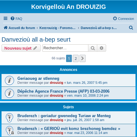
Korvigelloù An DROUIZIG
FAQ
Connexion
R
Accueil du forum
Kerzrouizig - Foromoù An Drouizig
Danvezioù all a-bep seurt
e
Danvezioù all a-bep seurt
c
Rechercher
Recherche avanc
Nouveau sujet
h
e
1
2
Suivant
66 sujets
r
Annonces
c
Geriaoueg ar stlenneg
h
Dernier message par
drouizig
«
lun. mars 26, 2007 5:45 pm
e
Dépêche Agence France Presse (AFP) 03-03-2006
r
Dernier message par
drouizig
«
ven. mars 10, 2006 2:24 pm
Sujets
Bruderezh : geriadur gwenedeg Turiaw ar Menteg
Dernier message par
drouizig
«
jeu. juil. 26, 2007 1:58 am
Bruderezh : « GERIOÙ evit komz brezhoneg bemdez »
Dernier message par
drouizig
«
mar. mai 23, 2006 11:14 am