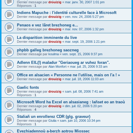
Dernier message par
drouizig
«
mar. janv. 30, 2007 1:01 pm
Réponses :
1
Indiens Mapuche : l'identité culturelle face à Microsoft
Dernier message par
drouizig
«
ven. nov. 24, 2006 5:27 pm
Penaos e vez lâret brezhoneg e...
Dernier message par
drouizig
«
mar. nov. 07, 2006 1:32 pm
La disparition imminente du live
Dernier message par
drouizig
«
mar. sept. 19, 2006 1:21 pm
phpbb galleg brezhoneg saozneg
Dernier message par
koulma
«
ven. sept. 15, 2006 9:37 pm
Adlenn EIL(!) maladur "Geriaoueg ar vuhez foran".
Dernier message par
Alan Monfort
«
mar. juil. 25, 2006 9:33 am
Office en alsacien « Personne ne l'utilise, mais on l'a ! »
Dernier message par
drouizig
«
mar. juil. 18, 2006 11:03 am
Gaelic fonts
Dernier message par
drouizig
«
sam. juil. 08, 2006 7:41 am
Réponses :
1
Microsoft Word ha Excel en alsasianeg : lañset eo an traoù
Dernier message par
drouizig
«
dim. juil. 02, 2006 5:20 pm
Réponses :
4
Staliañ un enrollerez CDR (glg. graveur)
Dernier message par
Giulia
«
sam. juin 10, 2006 10:34 pm
Réponses :
1
Evezhiadennoù a-berzh aotrou Miossec