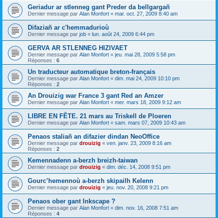
Geriadur ar stlenneg gant Preder da bellgargañ
Dernier message par
Alan Monfort
«
mar. oct. 27, 2009 8:40 am
Difaziañ ar c'hemmadurioù
Dernier message par
job
«
lun. août 24, 2009 6:44 pm
GERVA AR STLENNEG HIZIVAET
Dernier message par
Alan Monfort
«
jeu. mai 28, 2009 5:58 pm
Réponses :
6
Un traducteur automatique breton-français
Dernier message par
Alan Monfort
«
dim. mai 24, 2009 10:10 pm
Réponses :
2
An Drouizig war France 3 gant Red an Amzer
Dernier message par
Alan Monfort
«
mer. mars 18, 2009 9:12 am
LIBRE EN FÊTE. 21 mars au Triskell de Ploeren
Dernier message par
Alan Monfort
«
sam. mars 07, 2009 10:43 am
Penaos staliañ an difazier dindan NeoOffice
Dernier message par
drouizig
«
ven. janv. 23, 2009 8:16 am
Réponses :
2
Kemennadenn a-berzh breizh-taiwan
Dernier message par
drouizig
«
dim. déc. 14, 2008 9:51 pm
Gourc’hemennoù a-berzh skipailh Kelenn
Dernier message par
drouizig
«
jeu. nov. 20, 2008 9:21 pm
Penaos ober gant Inkscape ?
Dernier message par
Alan Monfort
«
dim. nov. 16, 2008 7:51 am
Réponses :
4