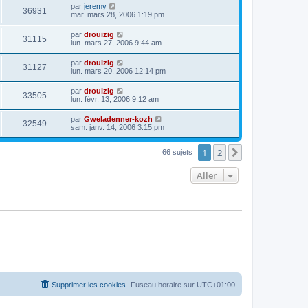
par
jeremy
36931
mar. mars 28, 2006 1:19 pm
par
drouizig
31115
lun. mars 27, 2006 9:44 am
par
drouizig
31127
lun. mars 20, 2006 12:14 pm
par
drouizig
33505
lun. févr. 13, 2006 9:12 am
par
Gweladenner-kozh
32549
sam. janv. 14, 2006 3:15 pm
1
2
Suivant
66 sujets
Aller
Supprimer les cookies
Fuseau horaire sur
UTC+01:00