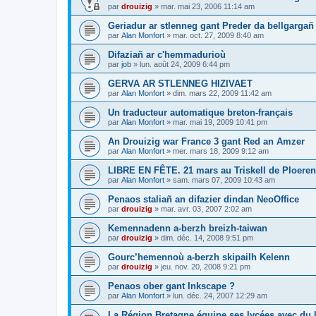
par
drouizig
»
mar. mai 23, 2006 11:14 am
Geriadur ar stlenneg gant Preder da bellgargañ
par
Alan Monfort
»
mar. oct. 27, 2009 8:40 am
Difaziañ ar c'hemmadurioù
par
job
»
lun. août 24, 2009 6:44 pm
GERVA AR STLENNEG HIZIVAET
par
Alan Monfort
»
dim. mars 22, 2009 11:42 am
Un traducteur automatique breton-français
par
Alan Monfort
»
mar. mai 19, 2009 10:41 pm
An Drouizig war France 3 gant Red an Amzer
par
Alan Monfort
»
mer. mars 18, 2009 9:12 am
LIBRE EN FÊTE. 21 mars au Triskell de Ploeren
par
Alan Monfort
»
sam. mars 07, 2009 10:43 am
Penaos staliañ an difazier dindan NeoOffice
par
drouizig
»
mar. avr. 03, 2007 2:02 am
Kemennadenn a-berzh breizh-taiwan
par
drouizig
»
dim. déc. 14, 2008 9:51 pm
Gourc’hemennoù a-berzh skipailh Kelenn
par
drouizig
»
jeu. nov. 20, 2008 9:21 pm
Penaos ober gant Inkscape ?
par
Alan Monfort
»
lun. déc. 24, 2007 12:29 am
La Région Bretagne équipe ses lycées avec du lo