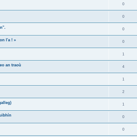
0
0
n".
0
n l'a ! »
0
1
eo an traoù
4
1
2
alleg)
1
uibhín
0
0