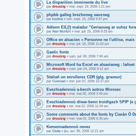
La disparition imminente du live
par
drouizig
»
mar. sept. 19, 2006 1:21 pm
phpbb galleg brezhoneg saozneg
par
koulma
»
ven. sept. 15, 2006 9:37 pm
Adlenn EIL(!) maladur "Geriaoueg ar vuhez fora
par
Alan Monfort
»
mar. juil. 25, 2006 9:33 am
Office en alsacien « Personne ne l'utilise, mais o
par
drouizig
»
mar. juil. 18, 2006 11:03 am
Gaelic fonts
par
drouizig
»
sam. juil. 08, 2006 7:40 am
Microsoft Word ha Excel en alsasianeg : lañset 
par
drouizig
»
sam. juin 24, 2006 9:12 am
Staliañ un enrollerez CDR (glg. graveur)
par
Gwenael
»
mer. juin 07, 2006 10:37 pm
Evezhiadennoù a-berzh aotrou Miossec
par
drouizig
»
mar. mai 30, 2006 3:49 pm
Evezhiadennoù diwar-benn troidigezh SPIP (e g
par
drouizig
»
lun. mai 22, 2006 11:09 am
Some comments about the fonts by Ciarán Ó D
par
drouizig
»
mer. mai 03, 2006 6:35 pm
Kemennadennoù nevez
par
Giulia
»
jeu. avr. 06, 2006 12:21 am