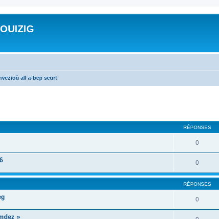
ROUIZIG
vezioù all a-bep seurt
cher
cherche avancée
RÉPONSES
0
6
0
RÉPONSES
eg
0
mdez »