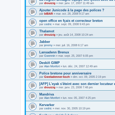
par
drouizig
»
mer. janv. 17, 2007 11:49 am
Ajouter Junicode à la page des polices ?
par
bIBAR
»
mar. oct. 28, 2008 9:17 am
open office en fçais et correcteur breton
par
cedric
»
mar. sept. 09, 2008 9:43 pm
Thalamot
par
drouizig
»
jeu. août 14, 2008 10:24 am
Jabber
par
jeremy
»
mer. juil. 16, 2008 6:17 am
Lansadenn Brenux
par
Gwennin
»
mar. sept. 25, 2007 6:05 pm
Deskiñ GIMP
par
Alan Monfort
»
lun. déc. 24, 2007 12:49 am
Police bretone pour anniversaire
par
Gweladenner-kozh
»
dim. oct. 09, 2005 2:19 pm
[AFP] L'eyak s'éteint avec son dernier locuteur
par
drouizig
»
mer. janv. 23, 2008 7:48 pm
Mandriva
par
Alan Monfort
»
lun. nov. 05, 2007 4:25 pm
Kervarker
par
cedric
»
mer. nov. 30, 2005 10:19 pm