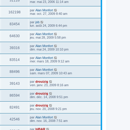
31116
mar. mai 23, 2006 11:14 am
par
Alan Monfort
162198
mar. oct. 27, 2009 8:40 am
par
job
83454
lun. août 24, 2009 6:44 pm
par
Alan Monfort
64630
jeu. mai 28, 2009 5:58 pm
par
Alan Monfort
39316
dim. mai 24, 2009 10:10 pm
par
Alan Monfort
83514
mer. mars 18, 2009 9:12 am
par
Alan Monfort
88496
sam. mars 07, 2009 10:43 am
par
drouizig
39143
ven. janv. 23, 2009 8:16 am
par
drouizig
86594
dim. déc. 14, 2008 9:51 pm
par
drouizig
82491
jeu. nov. 20, 2008 9:21 pm
par
Alan Monfort
42546
dim. nov. 16, 2008 7:51 am
par
bIBAR