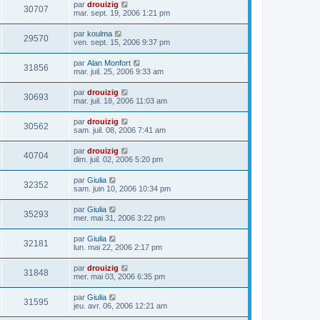
par
drouizig
30707
mar. sept. 19, 2006 1:21 pm
par
koulma
29570
ven. sept. 15, 2006 9:37 pm
par
Alan Monfort
31856
mar. juil. 25, 2006 9:33 am
par
drouizig
30693
mar. juil. 18, 2006 11:03 am
par
drouizig
30562
sam. juil. 08, 2006 7:41 am
par
drouizig
40704
dim. juil. 02, 2006 5:20 pm
par
Giulia
32352
sam. juin 10, 2006 10:34 pm
par
Giulia
35293
mer. mai 31, 2006 3:22 pm
par
Giulia
32181
lun. mai 22, 2006 2:17 pm
par
drouizig
31848
mer. mai 03, 2006 6:35 pm
par
Giulia
31595
jeu. avr. 06, 2006 12:21 am