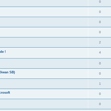
0
0
0
0
2
de !
4
0
 Diwan SB)
0
1
crosoft
0
0