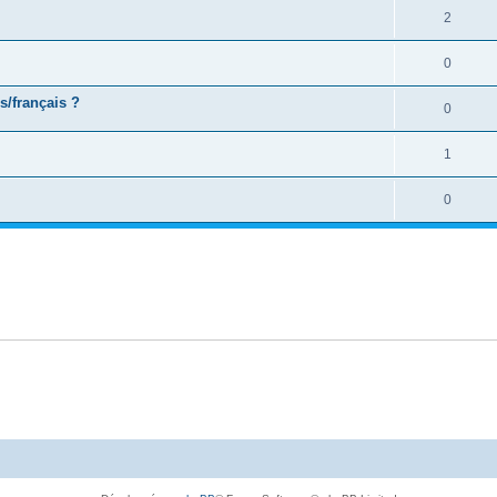
2
0
s/français ?
0
1
0