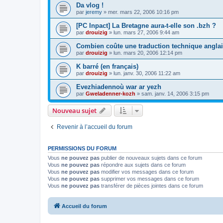
Da vlog !
par
jeremy
»
mer. mars 22, 2006 10:16 pm
[PC Inpact] La Bretagne aura-t-elle son .bzh ?
par
drouizig
»
lun. mars 27, 2006 9:44 am
Combien coûte une traduction technique anglai
par
drouizig
»
lun. mars 20, 2006 12:14 pm
K barré (en français)
par
drouizig
»
lun. janv. 30, 2006 11:22 am
Evezhiadennoù war ar yezh
par
Gweladenner-kozh
»
sam. janv. 14, 2006 3:15 pm
Nouveau sujet
Revenir à l’accueil du forum
PERMISSIONS DU FORUM
Vous
ne pouvez pas
publier de nouveaux sujets dans ce forum
Vous
ne pouvez pas
répondre aux sujets dans ce forum
Vous
ne pouvez pas
modifier vos messages dans ce forum
Vous
ne pouvez pas
supprimer vos messages dans ce forum
Vous
ne pouvez pas
transférer de pièces jointes dans ce forum
Accueil du forum