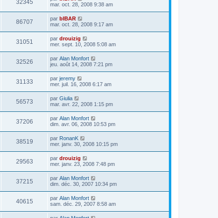
32345
mar. oct. 28, 2008 9:38 am
par
bIBAR
86707
mar. oct. 28, 2008 9:17 am
par
drouizig
31051
mer. sept. 10, 2008 5:08 am
par
Alan Monfort
32526
jeu. août 14, 2008 7:21 pm
par
jeremy
31133
mer. juil. 16, 2008 6:17 am
par
Giulia
56573
mar. avr. 22, 2008 1:15 pm
par
Alan Monfort
37206
dim. avr. 06, 2008 10:53 pm
par
RonanK
38519
mer. janv. 30, 2008 10:15 pm
par
drouizig
29563
mer. janv. 23, 2008 7:48 pm
par
Alan Monfort
37215
dim. déc. 30, 2007 10:34 pm
par
Alan Monfort
40615
sam. déc. 29, 2007 8:58 am
par
Alan Monfort