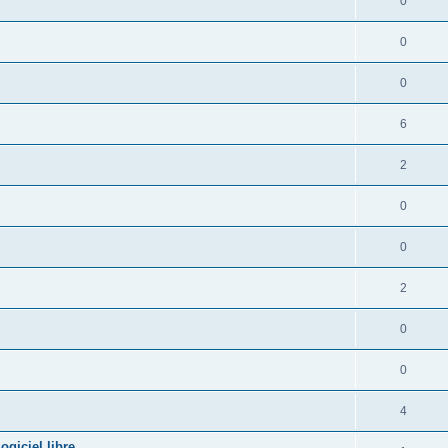
0
0
0
6
2
0
0
2
0
0
4
giciel libre