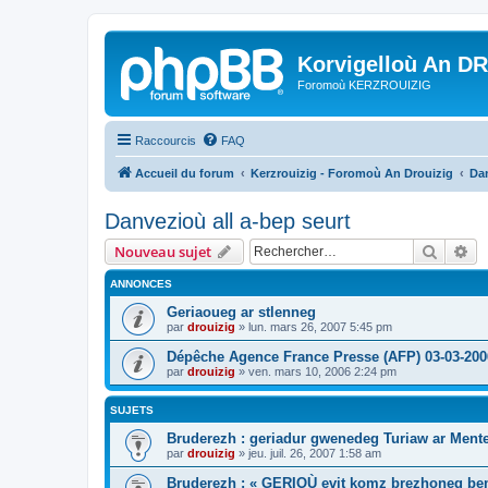
Korvigelloù An D
Foromoù KERZROUIZIG
Raccourcis
FAQ
Accueil du forum
Kerzrouizig - Foromoù An Drouizig
Dan
Danvezioù all a-bep seurt
Recher
Re
Nouveau sujet
ANNONCES
Geriaoueg ar stlenneg
par
drouizig
»
lun. mars 26, 2007 5:45 pm
Dépêche Agence France Presse (AFP) 03-03-200
par
drouizig
»
ven. mars 10, 2006 2:24 pm
SUJETS
Bruderezh : geriadur gwenedeg Turiaw ar Ment
par
drouizig
»
jeu. juil. 26, 2007 1:58 am
Bruderezh : « GERIOÙ evit komz brezhoneg be