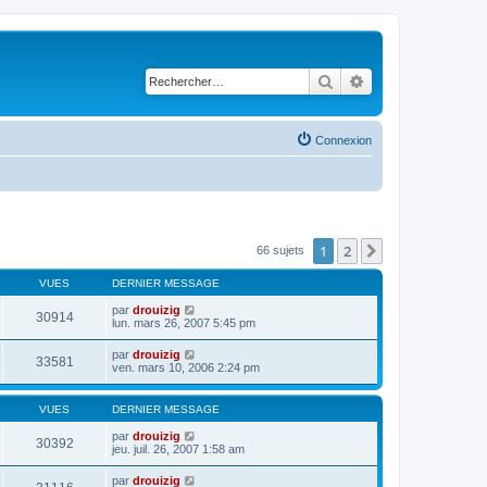
Rechercher
Recherche avancé
Connexion
1
2
Suivant
66 sujets
VUES
DERNIER MESSAGE
par
drouizig
30914
lun. mars 26, 2007 5:45 pm
par
drouizig
33581
ven. mars 10, 2006 2:24 pm
VUES
DERNIER MESSAGE
par
drouizig
30392
jeu. juil. 26, 2007 1:58 am
par
drouizig