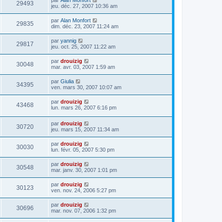
29493
jeu. déc. 27, 2007 10:36 am
par
Alan Monfort
29835
dim. déc. 23, 2007 11:24 am
par
yannig
29817
jeu. oct. 25, 2007 11:22 am
par
drouizig
30048
mar. avr. 03, 2007 1:59 am
par
Giulia
34395
ven. mars 30, 2007 10:07 am
par
drouizig
43468
lun. mars 26, 2007 6:16 pm
par
drouizig
30720
jeu. mars 15, 2007 11:34 am
par
drouizig
30030
lun. févr. 05, 2007 5:30 pm
par
drouizig
30548
mar. janv. 30, 2007 1:01 pm
par
drouizig
30123
ven. nov. 24, 2006 5:27 pm
par
drouizig
30696
mar. nov. 07, 2006 1:32 pm