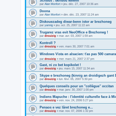
Scribus : skridoù kelenn
par
Alan Monfort
»
jeu. déc. 27, 2007 10:36 am
Doona
par
Alan Monfort
»
dim. déc. 23, 2007 11:24 am
Diskouezadeg diwar-benn istor ar brezhoneg
par
yannig
»
jeu. oct. 25, 2007 11:22 am
Trugarez vras evit NeoOffice e Brezhoneg !
par
drouizig
»
mar. avr. 03, 2007 1:59 am
Kontroll ?
par
drouizig
»
ven. mars 30, 2007 7:01 am
Windows Vista en alsacien: t'as pas 500 camara
par
drouizig
»
mer. mars 21, 2007 2:37 pm
Gast, ni zo bet kopikolet !
par
drouizig
»
jeu. mars 15, 2007 11:34 am
Skype e brezhoneg (kinnig an droidigezh gant
par
drouizig
»
lun. févr. 05, 2007 5:30 pm
Quelques conseils pour un "collègue" occitan
par
drouizig
»
mar. janv. 30, 2007 1:00 pm
Indiens Mapuche : l'identité culturelle face à Mi
par
drouizig
»
ven. nov. 24, 2006 5:27 pm
Penaos e vez lâret brezhoneg e...
par
drouizig
»
mar. nov. 07, 2006 1:32 pm