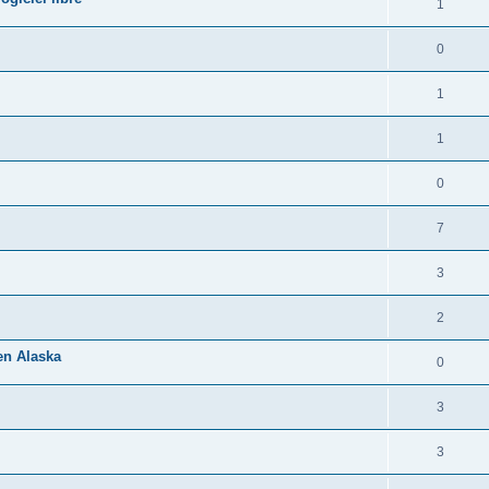
1
0
1
1
0
7
3
2
 en Alaska
0
3
3