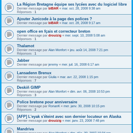
La Région Bretagne équipe ses lycées avec du logiciel libre
Dernier message par
bIBAR
«
mar. oct. 28, 2008 9:38 am
Réponses :
1
Ajouter Junicode à la page des polices ?
Dernier message par
bIBAR
«
mar. oct. 28, 2008 9:17 am
open office en fçais et correcteur breton
Dernier message par
drouizig
«
mer. sept. 10, 2008 5:08 am
Réponses :
1
Thalamot
Dernier message par
Alan Monfort
«
jeu. août 14, 2008 7:21 pm
Réponses :
1
Jabber
Dernier message par
jeremy
«
mer. juil. 16, 2008 6:17 am
Lansadenn Brenux
Dernier message par
Giulia
«
mar. avr. 22, 2008 1:15 pm
Réponses :
7
Deskiñ GIMP
Dernier message par
Alan Monfort
«
dim. avr. 06, 2008 10:53 pm
Réponses :
3
Police bretone pour anniversaire
Dernier message par
RonanK
«
mer. janv. 30, 2008 10:15 pm
Réponses :
2
[AFP] L'eyak s'éteint avec son dernier locuteur en Alaska
Dernier message par
drouizig
«
mer. janv. 23, 2008 7:48 pm
Mandriva