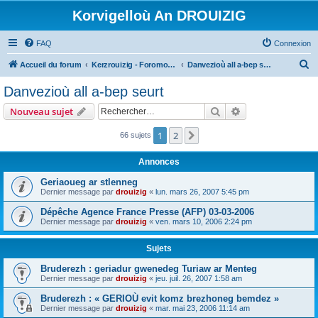
Korvigelloù An DROUIZIG
FAQ
Connexion
R
Accueil du forum
Kerzrouizig - Foromoù An Drouizig
Danvezioù all a-bep seurt
e
Danvezioù all a-bep seurt
c
Rechercher
Recherche avanc
Nouveau sujet
h
e
1
2
Suivant
66 sujets
r
Annonces
c
Geriaoueg ar stlenneg
h
Dernier message par
drouizig
«
lun. mars 26, 2007 5:45 pm
e
Dépêche Agence France Presse (AFP) 03-03-2006
r
Dernier message par
drouizig
«
ven. mars 10, 2006 2:24 pm
Sujets
Bruderezh : geriadur gwenedeg Turiaw ar Menteg
Dernier message par
drouizig
«
jeu. juil. 26, 2007 1:58 am
Bruderezh : « GERIOÙ evit komz brezhoneg bemdez »
Dernier message par
drouizig
«
mar. mai 23, 2006 11:14 am