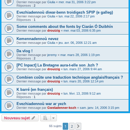
Dernier message par
Giulia
«
mer. mai 31, 2006 3:22 pm
Réponses :
2
Evezhiadennoù diwar-benn troidigezh SPIP (e galleg)
Dernier message par
Giulia
«
lun. mai 22, 2006 2:17 pm
Réponses :
1
Some comments about the fonts by Ciarán Ó Duibhín
Dernier message par
drouizig
«
mer. mai 03, 2006 6:35 pm
Kemennadennoù nevez
Dernier message par
Giulia
«
jeu. avr. 06, 2006 12:21 am
Da vlog !
Dernier message par
jeremy
«
mar. mars 28, 2006 1:19 pm
Réponses :
2
[PC Inpact] La Bretagne aura-t-elle son .bzh ?
Dernier message par
drouizig
«
lun. mars 27, 2006 9:44 am
Combien coûte une traduction technique anglais/français ?
Dernier message par
drouizig
«
lun. mars 20, 2006 12:14 pm
K barré (en français)
Dernier message par
drouizig
«
lun. févr. 13, 2006 9:12 am
Réponses :
1
Evezhiadennoù war ar yezh
Dernier message par
Gweladenner-kozh
«
sam. janv. 14, 2006 3:15 pm
Nouveau sujet
1
2
Suivant
66 sujets