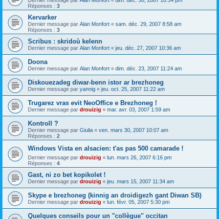
Dernier message par
Alan Monfort
«
dim. déc. 30, 2007 10:34 pm
Réponses :
3
Kervarker
Dernier message par
Alan Monfort
«
sam. déc. 29, 2007 8:58 am
Réponses :
3
Scribus : skridoù kelenn
Dernier message par
Alan Monfort
«
jeu. déc. 27, 2007 10:36 am
Doona
Dernier message par
Alan Monfort
«
dim. déc. 23, 2007 11:24 am
Diskouezadeg diwar-benn istor ar brezhoneg
Dernier message par
yannig
«
jeu. oct. 25, 2007 11:22 am
Trugarez vras evit NeoOffice e Brezhoneg !
Dernier message par
drouizig
«
mar. avr. 03, 2007 1:59 am
Kontroll ?
Dernier message par
Giulia
«
ven. mars 30, 2007 10:07 am
Réponses :
2
Windows Vista en alsacien: t'as pas 500 camarade !
Dernier message par
drouizig
«
lun. mars 26, 2007 6:16 pm
Réponses :
4
Gast, ni zo bet kopikolet !
Dernier message par
drouizig
«
jeu. mars 15, 2007 11:34 am
Skype e brezhoneg (kinnig an droidigezh gant Diwan SB)
Dernier message par
drouizig
«
lun. févr. 05, 2007 5:30 pm
Quelques conseils pour un "collègue" occitan