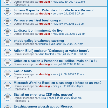
Dernier message par
drouizig
«
mar. janv. 30, 2007 1:01 pm
Réponses :
1
Indiens Mapuche : l'identité culturelle face à Microsoft
Dernier message par
drouizig
«
ven. nov. 24, 2006 5:27 pm
Penaos e vez lâret brezhoneg e...
Dernier message par
drouizig
«
mar. nov. 07, 2006 1:32 pm
La disparition imminente du live
Dernier message par
drouizig
«
mar. sept. 19, 2006 1:21 pm
phpbb galleg brezhoneg saozneg
Dernier message par
koulma
«
ven. sept. 15, 2006 9:37 pm
Adlenn EIL(!) maladur "Geriaoueg ar vuhez foran".
Dernier message par
Alan Monfort
«
mar. juil. 25, 2006 9:33 am
Office en alsacien « Personne ne l'utilise, mais on l'a ! »
Dernier message par
drouizig
«
mar. juil. 18, 2006 11:03 am
Gaelic fonts
Dernier message par
drouizig
«
sam. juil. 08, 2006 7:41 am
Réponses :
1
Microsoft Word ha Excel en alsasianeg : lañset eo an traoù
Dernier message par
drouizig
«
dim. juil. 02, 2006 5:20 pm
Réponses :
4
Staliañ un enrollerez CDR (glg. graveur)
Dernier message par
Giulia
«
sam. juin 10, 2006 10:34 pm
Réponses :
1
Evezhiadennoù a-berzh aotrou Miossec