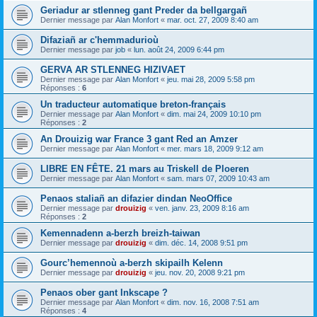
Geriadur ar stlenneg gant Preder da bellgargañ
Dernier message par
Alan Monfort
«
mar. oct. 27, 2009 8:40 am
Difaziañ ar c'hemmadurioù
Dernier message par
job
«
lun. août 24, 2009 6:44 pm
GERVA AR STLENNEG HIZIVAET
Dernier message par
Alan Monfort
«
jeu. mai 28, 2009 5:58 pm
Réponses :
6
Un traducteur automatique breton-français
Dernier message par
Alan Monfort
«
dim. mai 24, 2009 10:10 pm
Réponses :
2
An Drouizig war France 3 gant Red an Amzer
Dernier message par
Alan Monfort
«
mer. mars 18, 2009 9:12 am
LIBRE EN FÊTE. 21 mars au Triskell de Ploeren
Dernier message par
Alan Monfort
«
sam. mars 07, 2009 10:43 am
Penaos staliañ an difazier dindan NeoOffice
Dernier message par
drouizig
«
ven. janv. 23, 2009 8:16 am
Réponses :
2
Kemennadenn a-berzh breizh-taiwan
Dernier message par
drouizig
«
dim. déc. 14, 2008 9:51 pm
Gourc’hemennoù a-berzh skipailh Kelenn
Dernier message par
drouizig
«
jeu. nov. 20, 2008 9:21 pm
Penaos ober gant Inkscape ?
Dernier message par
Alan Monfort
«
dim. nov. 16, 2008 7:51 am
Réponses :
4