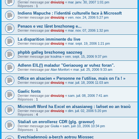
Dernier message par
drouizig
«
mar. janv. 30, 2007 1:01 pm
Réponses :
1
Indiens Mapuche : l'identité culturelle face à Microsoft
Dernier message par
drouizig
«
ven. nov. 24, 2006 5:27 pm
Penaos e vez lâret brezhoneg e...
Dernier message par
drouizig
«
mar. nov. 07, 2006 1:32 pm
La disparition imminente du live
Dernier message par
drouizig
«
mar. sept. 19, 2006 1:21 pm
phpbb galleg brezhoneg saozneg
Dernier message par
koulma
«
ven. sept. 15, 2006 9:37 pm
Adlenn EIL(!) maladur "Geriaoueg ar vuhez foran".
Dernier message par
Alan Monfort
«
mar. juil. 25, 2006 9:33 am
Office en alsacien « Personne ne l'utilise, mais on l'a ! »
Dernier message par
drouizig
«
mar. juil. 18, 2006 11:03 am
Gaelic fonts
Dernier message par
drouizig
«
sam. juil. 08, 2006 7:41 am
Réponses :
1
Microsoft Word ha Excel en alsasianeg : lañset eo an traoù
Dernier message par
drouizig
«
dim. juil. 02, 2006 5:20 pm
Réponses :
4
Staliañ un enrollerez CDR (glg. graveur)
Dernier message par
Giulia
«
sam. juin 10, 2006 10:34 pm
Réponses :
1
Evezhiadennoù a-berzh aotrou Miossec