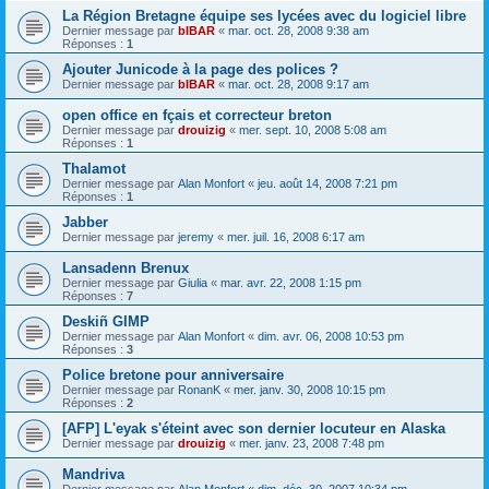
La Région Bretagne équipe ses lycées avec du logiciel libre
Dernier message par
bIBAR
«
mar. oct. 28, 2008 9:38 am
Réponses :
1
Ajouter Junicode à la page des polices ?
Dernier message par
bIBAR
«
mar. oct. 28, 2008 9:17 am
open office en fçais et correcteur breton
Dernier message par
drouizig
«
mer. sept. 10, 2008 5:08 am
Réponses :
1
Thalamot
Dernier message par
Alan Monfort
«
jeu. août 14, 2008 7:21 pm
Réponses :
1
Jabber
Dernier message par
jeremy
«
mer. juil. 16, 2008 6:17 am
Lansadenn Brenux
Dernier message par
Giulia
«
mar. avr. 22, 2008 1:15 pm
Réponses :
7
Deskiñ GIMP
Dernier message par
Alan Monfort
«
dim. avr. 06, 2008 10:53 pm
Réponses :
3
Police bretone pour anniversaire
Dernier message par
RonanK
«
mer. janv. 30, 2008 10:15 pm
Réponses :
2
[AFP] L'eyak s'éteint avec son dernier locuteur en Alaska
Dernier message par
drouizig
«
mer. janv. 23, 2008 7:48 pm
Mandriva