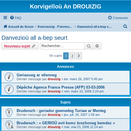
Korvigelloù An DROUIZIG
FAQ
Connexion
R
Accueil du forum
Kerzrouizig - Foromoù An Drouizig
Danvezioù all a-bep seurt
e
Danvezioù all a-bep seurt
c
Rechercher
Recherche avanc
Nouveau sujet
h
e
1
2
Suivant
66 sujets
r
Annonces
c
Geriaoueg ar stlenneg
h
Dernier message par
drouizig
«
lun. mars 26, 2007 5:45 pm
e
Dépêche Agence France Presse (AFP) 03-03-2006
r
Dernier message par
drouizig
«
ven. mars 10, 2006 2:24 pm
Sujets
Bruderezh : geriadur gwenedeg Turiaw ar Menteg
Dernier message par
drouizig
«
jeu. juil. 26, 2007 1:58 am
Bruderezh : « GERIOÙ evit komz brezhoneg bemdez »
Dernier message par
drouizig
«
mar. mai 23, 2006 11:14 am