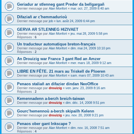
Geriadur ar stlenneg gant Preder da bellgargañ
Dernier message par
Alan Monfort
«
mar. oct. 27, 2009 8:40 am
Difaziañ ar c'hemmadurioù
Dernier message par
job
«
lun. août 24, 2009 6:44 pm
GERVA AR STLENNEG HIZIVAET
Dernier message par
Alan Monfort
«
jeu. mai 28, 2009 5:58 pm
Réponses :
6
Un traducteur automatique breton-français
Dernier message par
Alan Monfort
«
dim. mai 24, 2009 10:10 pm
Réponses :
2
An Drouizig war France 3 gant Red an Amzer
Dernier message par
Alan Monfort
«
mer. mars 18, 2009 9:12 am
LIBRE EN FÊTE. 21 mars au Triskell de Ploeren
Dernier message par
Alan Monfort
«
sam. mars 07, 2009 10:43 am
Penaos staliañ an difazier dindan NeoOffice
Dernier message par
drouizig
«
ven. janv. 23, 2009 8:16 am
Réponses :
2
Kemennadenn a-berzh breizh-taiwan
Dernier message par
drouizig
«
dim. déc. 14, 2008 9:51 pm
Gourc’hemennoù a-berzh skipailh Kelenn
Dernier message par
drouizig
«
jeu. nov. 20, 2008 9:21 pm
Penaos ober gant Inkscape ?
Dernier message par
Alan Monfort
«
dim. nov. 16, 2008 7:51 am
Réponses :
4