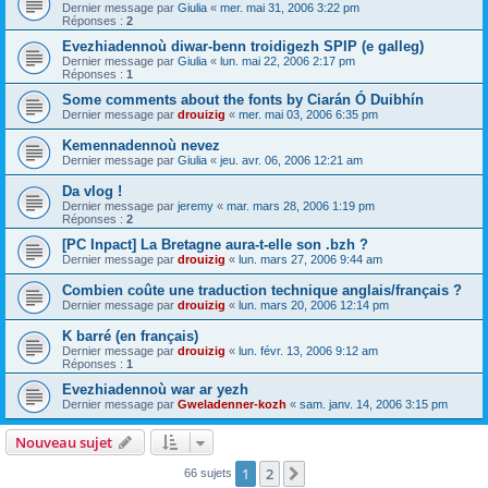
Dernier message par
Giulia
«
mer. mai 31, 2006 3:22 pm
Réponses :
2
Evezhiadennoù diwar-benn troidigezh SPIP (e galleg)
Dernier message par
Giulia
«
lun. mai 22, 2006 2:17 pm
Réponses :
1
Some comments about the fonts by Ciarán Ó Duibhín
Dernier message par
drouizig
«
mer. mai 03, 2006 6:35 pm
Kemennadennoù nevez
Dernier message par
Giulia
«
jeu. avr. 06, 2006 12:21 am
Da vlog !
Dernier message par
jeremy
«
mar. mars 28, 2006 1:19 pm
Réponses :
2
[PC Inpact] La Bretagne aura-t-elle son .bzh ?
Dernier message par
drouizig
«
lun. mars 27, 2006 9:44 am
Combien coûte une traduction technique anglais/français ?
Dernier message par
drouizig
«
lun. mars 20, 2006 12:14 pm
K barré (en français)
Dernier message par
drouizig
«
lun. févr. 13, 2006 9:12 am
Réponses :
1
Evezhiadennoù war ar yezh
Dernier message par
Gweladenner-kozh
«
sam. janv. 14, 2006 3:15 pm
Nouveau sujet
1
2
Suivant
66 sujets