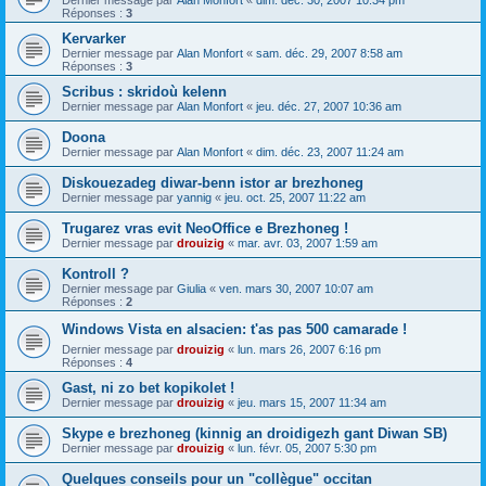
Dernier message par
Alan Monfort
«
dim. déc. 30, 2007 10:34 pm
Réponses :
3
Kervarker
Dernier message par
Alan Monfort
«
sam. déc. 29, 2007 8:58 am
Réponses :
3
Scribus : skridoù kelenn
Dernier message par
Alan Monfort
«
jeu. déc. 27, 2007 10:36 am
Doona
Dernier message par
Alan Monfort
«
dim. déc. 23, 2007 11:24 am
Diskouezadeg diwar-benn istor ar brezhoneg
Dernier message par
yannig
«
jeu. oct. 25, 2007 11:22 am
Trugarez vras evit NeoOffice e Brezhoneg !
Dernier message par
drouizig
«
mar. avr. 03, 2007 1:59 am
Kontroll ?
Dernier message par
Giulia
«
ven. mars 30, 2007 10:07 am
Réponses :
2
Windows Vista en alsacien: t'as pas 500 camarade !
Dernier message par
drouizig
«
lun. mars 26, 2007 6:16 pm
Réponses :
4
Gast, ni zo bet kopikolet !
Dernier message par
drouizig
«
jeu. mars 15, 2007 11:34 am
Skype e brezhoneg (kinnig an droidigezh gant Diwan SB)
Dernier message par
drouizig
«
lun. févr. 05, 2007 5:30 pm
Quelques conseils pour un "collègue" occitan