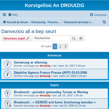
Korvigelloù An DROUIZIG
FAQ
Connexion
R
Accueil du forum
Kerzrouizig - Foromoù An Drouizig
Danvezioù all a-bep seurt
e
Danvezioù all a-bep seurt
c
Rechercher
Recherche avanc
Nouveau sujet
h
e
1
2
Suivant
66 sujets
r
Annonces
c
Geriaoueg ar stlenneg
h
Dernier message par
drouizig
«
lun. mars 26, 2007 5:45 pm
e
Dépêche Agence France Presse (AFP) 03-03-2006
r
Dernier message par
drouizig
«
ven. mars 10, 2006 2:24 pm
Sujets
Bruderezh : geriadur gwenedeg Turiaw ar Menteg
Dernier message par
drouizig
«
jeu. juil. 26, 2007 1:58 am
Bruderezh : « GERIOÙ evit komz brezhoneg bemdez »
Dernier message par
drouizig
«
mar. mai 23, 2006 11:14 am