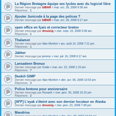
La Région Bretagne équipe ses lycées avec du logiciel libre
Dernier message par
bIBAR
«
mar. oct. 28, 2008 9:38 am
Réponses :
1
Ajouter Junicode à la page des polices ?
Dernier message par
bIBAR
«
mar. oct. 28, 2008 9:17 am
open office en fçais et correcteur breton
Dernier message par
drouizig
«
mer. sept. 10, 2008 5:08 am
Réponses :
1
Thalamot
Dernier message par
Alan Monfort
«
jeu. août 14, 2008 7:21 pm
Réponses :
1
Jabber
Dernier message par
jeremy
«
mer. juil. 16, 2008 6:17 am
Lansadenn Brenux
Dernier message par
Giulia
«
mar. avr. 22, 2008 1:15 pm
Réponses :
7
Deskiñ GIMP
Dernier message par
Alan Monfort
«
dim. avr. 06, 2008 10:53 pm
Réponses :
3
Police bretone pour anniversaire
Dernier message par
RonanK
«
mer. janv. 30, 2008 10:15 pm
Réponses :
2
[AFP] L'eyak s'éteint avec son dernier locuteur en Alaska
Dernier message par
drouizig
«
mer. janv. 23, 2008 7:48 pm
Mandriva