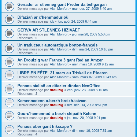
Geriadur ar stlenneg gant Preder da bellgargañ
Dernier message par
Alan Monfort
«
mar. oct. 27, 2009 8:40 am
Difaziañ ar c'hemmadurioù
Dernier message par
job
«
lun. août 24, 2009 6:44 pm
GERVA AR STLENNEG HIZIVAET
Dernier message par
Alan Monfort
«
jeu. mai 28, 2009 5:58 pm
Réponses :
6
Un traducteur automatique breton-français
Dernier message par
Alan Monfort
«
dim. mai 24, 2009 10:10 pm
Réponses :
2
An Drouizig war France 3 gant Red an Amzer
Dernier message par
Alan Monfort
«
mer. mars 18, 2009 9:12 am
LIBRE EN FÊTE. 21 mars au Triskell de Ploeren
Dernier message par
Alan Monfort
«
sam. mars 07, 2009 10:43 am
Penaos staliañ an difazier dindan NeoOffice
Dernier message par
drouizig
«
ven. janv. 23, 2009 8:16 am
Réponses :
2
Kemennadenn a-berzh breizh-taiwan
Dernier message par
drouizig
«
dim. déc. 14, 2008 9:51 pm
Gourc’hemennoù a-berzh skipailh Kelenn
Dernier message par
drouizig
«
jeu. nov. 20, 2008 9:21 pm
Penaos ober gant Inkscape ?
Dernier message par
Alan Monfort
«
dim. nov. 16, 2008 7:51 am
Réponses :
4