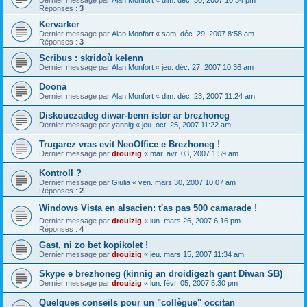
Dernier message par
Alan Monfort
«
dim. déc. 30, 2007 10:34 pm
Réponses :
3
Kervarker
Dernier message par
Alan Monfort
«
sam. déc. 29, 2007 8:58 am
Réponses :
3
Scribus : skridoù kelenn
Dernier message par
Alan Monfort
«
jeu. déc. 27, 2007 10:36 am
Doona
Dernier message par
Alan Monfort
«
dim. déc. 23, 2007 11:24 am
Diskouezadeg diwar-benn istor ar brezhoneg
Dernier message par
yannig
«
jeu. oct. 25, 2007 11:22 am
Trugarez vras evit NeoOffice e Brezhoneg !
Dernier message par
drouizig
«
mar. avr. 03, 2007 1:59 am
Kontroll ?
Dernier message par
Giulia
«
ven. mars 30, 2007 10:07 am
Réponses :
2
Windows Vista en alsacien: t'as pas 500 camarade !
Dernier message par
drouizig
«
lun. mars 26, 2007 6:16 pm
Réponses :
4
Gast, ni zo bet kopikolet !
Dernier message par
drouizig
«
jeu. mars 15, 2007 11:34 am
Skype e brezhoneg (kinnig an droidigezh gant Diwan SB)
Dernier message par
drouizig
«
lun. févr. 05, 2007 5:30 pm
Quelques conseils pour un "collègue" occitan