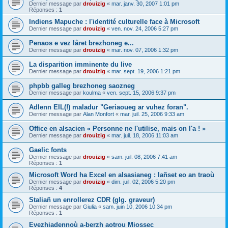
Dernier message par
drouizig
«
mar. janv. 30, 2007 1:01 pm
Réponses :
1
Indiens Mapuche : l'identité culturelle face à Microsoft
Dernier message par
drouizig
«
ven. nov. 24, 2006 5:27 pm
Penaos e vez lâret brezhoneg e...
Dernier message par
drouizig
«
mar. nov. 07, 2006 1:32 pm
La disparition imminente du live
Dernier message par
drouizig
«
mar. sept. 19, 2006 1:21 pm
phpbb galleg brezhoneg saozneg
Dernier message par
koulma
«
ven. sept. 15, 2006 9:37 pm
Adlenn EIL(!) maladur "Geriaoueg ar vuhez foran".
Dernier message par
Alan Monfort
«
mar. juil. 25, 2006 9:33 am
Office en alsacien « Personne ne l'utilise, mais on l'a ! »
Dernier message par
drouizig
«
mar. juil. 18, 2006 11:03 am
Gaelic fonts
Dernier message par
drouizig
«
sam. juil. 08, 2006 7:41 am
Réponses :
1
Microsoft Word ha Excel en alsasianeg : lañset eo an traoù
Dernier message par
drouizig
«
dim. juil. 02, 2006 5:20 pm
Réponses :
4
Staliañ un enrollerez CDR (glg. graveur)
Dernier message par
Giulia
«
sam. juin 10, 2006 10:34 pm
Réponses :
1
Evezhiadennoù a-berzh aotrou Miossec