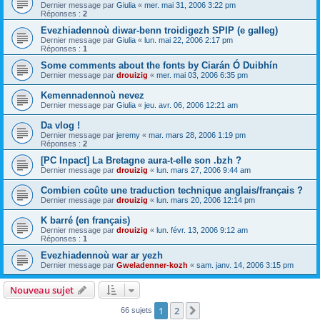
Dernier message par
Giulia
«
mer. mai 31, 2006 3:22 pm
Réponses :
2
Evezhiadennoù diwar-benn troidigezh SPIP (e galleg)
Dernier message par
Giulia
«
lun. mai 22, 2006 2:17 pm
Réponses :
1
Some comments about the fonts by Ciarán Ó Duibhín
Dernier message par
drouizig
«
mer. mai 03, 2006 6:35 pm
Kemennadennoù nevez
Dernier message par
Giulia
«
jeu. avr. 06, 2006 12:21 am
Da vlog !
Dernier message par
jeremy
«
mar. mars 28, 2006 1:19 pm
Réponses :
2
[PC Inpact] La Bretagne aura-t-elle son .bzh ?
Dernier message par
drouizig
«
lun. mars 27, 2006 9:44 am
Combien coûte une traduction technique anglais/français ?
Dernier message par
drouizig
«
lun. mars 20, 2006 12:14 pm
K barré (en français)
Dernier message par
drouizig
«
lun. févr. 13, 2006 9:12 am
Réponses :
1
Evezhiadennoù war ar yezh
Dernier message par
Gweladenner-kozh
«
sam. janv. 14, 2006 3:15 pm
Nouveau sujet
1
2
Suivant
66 sujets