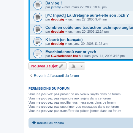
Da vlog !
par
jeremy
»
mer. mars 22, 2006 10:16 pm
[PC Inpact] La Bretagne aura-t-elle son .bzh ?
par
drouizig
»
lun. mars 27, 2006 9:44 am
Combien coûte une traduction technique anglai
par
drouizig
»
lun. mars 20, 2006 12:14 pm
K barré (en français)
par
drouizig
»
lun. janv. 30, 2006 11:22 am
Evezhiadennoù war ar yezh
par
Gweladenner-kozh
»
sam. janv. 14, 2006 3:15 pm
Nouveau sujet
Revenir à l’accueil du forum
PERMISSIONS DU FORUM
Vous
ne pouvez pas
publier de nouveaux sujets dans ce forum
Vous
ne pouvez pas
répondre aux sujets dans ce forum
Vous
ne pouvez pas
modifier vos messages dans ce forum
Vous
ne pouvez pas
supprimer vos messages dans ce forum
Vous
ne pouvez pas
transférer de pièces jointes dans ce forum
Accueil du forum