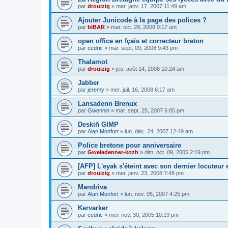
par
drouizig
»
mer. janv. 17, 2007 11:49 am
Ajouter Junicode à la page des polices ?
par
bIBAR
»
mar. oct. 28, 2008 9:17 am
open office en fçais et correcteur breton
par
cedric
»
mar. sept. 09, 2008 9:43 pm
Thalamot
par
drouizig
»
jeu. août 14, 2008 10:24 am
Jabber
par
jeremy
»
mer. juil. 16, 2008 6:17 am
Lansadenn Brenux
par
Gwennin
»
mar. sept. 25, 2007 6:05 pm
Deskiñ GIMP
par
Alan Monfort
»
lun. déc. 24, 2007 12:49 am
Police bretone pour anniversaire
par
Gweladenner-kozh
»
dim. oct. 09, 2005 2:19 pm
[AFP] L'eyak s'éteint avec son dernier locuteur
par
drouizig
»
mer. janv. 23, 2008 7:48 pm
Mandriva
par
Alan Monfort
»
lun. nov. 05, 2007 4:25 pm
Kervarker
par
cedric
»
mer. nov. 30, 2005 10:19 pm