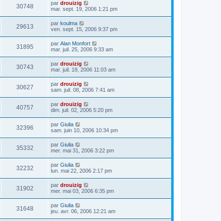
par
drouizig
30748
mar. sept. 19, 2006 1:21 pm
par
koulma
29613
ven. sept. 15, 2006 9:37 pm
par
Alan Monfort
31895
mar. juil. 25, 2006 9:33 am
par
drouizig
30743
mar. juil. 18, 2006 11:03 am
par
drouizig
30627
sam. juil. 08, 2006 7:41 am
par
drouizig
40757
dim. juil. 02, 2006 5:20 pm
par
Giulia
32396
sam. juin 10, 2006 10:34 pm
par
Giulia
35332
mer. mai 31, 2006 3:22 pm
par
Giulia
32232
lun. mai 22, 2006 2:17 pm
par
drouizig
31902
mer. mai 03, 2006 6:35 pm
par
Giulia
31648
jeu. avr. 06, 2006 12:21 am