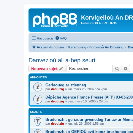
Korvigelloù An D
Foromoù KERZROUIZIG
Raccourcis
FAQ
Accueil du forum
Kerzrouizig - Foromoù An Drouizig
Dan
Danvezioù all a-bep seurt
Recher
Re
Nouveau sujet
ANNONCES
Geriaoueg ar stlenneg
par
drouizig
»
lun. mars 26, 2007 5:45 pm
Dépêche Agence France Presse (AFP) 03-03-200
par
drouizig
»
ven. mars 10, 2006 2:24 pm
SUJETS
Bruderezh : geriadur gwenedeg Turiaw ar Ment
par
drouizig
»
jeu. juil. 26, 2007 1:58 am
Bruderezh : « GERIOÙ evit komz brezhoneg be