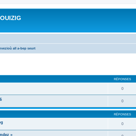
ROUIZIG
vezioù all a-bep seurt
cher
cherche avancée
RÉPONSES
0
6
0
RÉPONSES
eg
0
mdez »