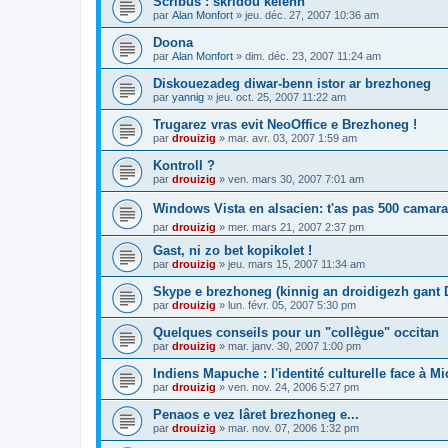
Scribus : skridoù kelenn
par
Alan Monfort
»
jeu. déc. 27, 2007 10:36 am
Doona
par
Alan Monfort
»
dim. déc. 23, 2007 11:24 am
Diskouezadeg diwar-benn istor ar brezhoneg
par
yannig
»
jeu. oct. 25, 2007 11:22 am
Trugarez vras evit NeoOffice e Brezhoneg !
par
drouizig
»
mar. avr. 03, 2007 1:59 am
Kontroll ?
par
drouizig
»
ven. mars 30, 2007 7:01 am
Windows Vista en alsacien: t'as pas 500 camara
par
drouizig
»
mer. mars 21, 2007 2:37 pm
Gast, ni zo bet kopikolet !
par
drouizig
»
jeu. mars 15, 2007 11:34 am
Skype e brezhoneg (kinnig an droidigezh gant
par
drouizig
»
lun. févr. 05, 2007 5:30 pm
Quelques conseils pour un "collègue" occitan
par
drouizig
»
mar. janv. 30, 2007 1:00 pm
Indiens Mapuche : l'identité culturelle face à Mi
par
drouizig
»
ven. nov. 24, 2006 5:27 pm
Penaos e vez lâret brezhoneg e...
par
drouizig
»
mar. nov. 07, 2006 1:32 pm