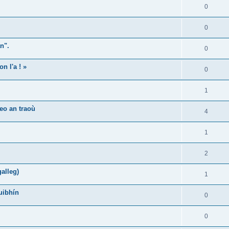
0
0
n".
0
n l'a ! »
0
1
eo an traoù
4
1
2
alleg)
1
uibhín
0
0