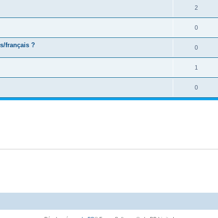
2
0
s/français ?
0
1
0