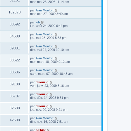
31161
mar. mai 23, 2006 11:14 am
par
Alan Monfort
162378
mar. oct. 27, 2009 8:40 am
par
job
83592
lun. août 24, 2009 6:44 pm
par
Alan Monfort
64680
jeu. mai 28, 2009 5:58 pm
par
Alan Monfort
39381
dim. mai 24, 2009 10:10 pm
par
Alan Monfort
83622
mer. mars 18, 2009 9:12 am
par
Alan Monfort
88636
sam. mars 07, 2009 10:43 am
par
drouizig
39188
ven. janv. 23, 2009 8:16 am
par
drouizig
86707
dim. déc. 14, 2008 9:51 pm
par
drouizig
82588
jeu. nov. 20, 2008 9:21 pm
par
Alan Monfort
42608
dim. nov. 16, 2008 7:51 am
par
bIBAR