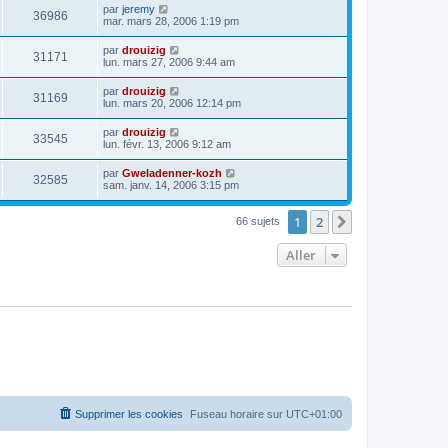
par
jeremy
36986
mar. mars 28, 2006 1:19 pm
par
drouizig
31171
lun. mars 27, 2006 9:44 am
par
drouizig
31169
lun. mars 20, 2006 12:14 pm
par
drouizig
33545
lun. févr. 13, 2006 9:12 am
par
Gweladenner-kozh
32585
sam. janv. 14, 2006 3:15 pm
1
2
Suivant
66 sujets
Aller
Supprimer les cookies
Fuseau horaire sur
UTC+01:00