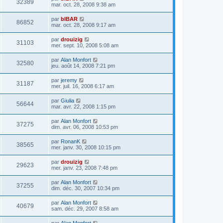
32389
mar. oct. 28, 2008 9:38 am
par
bIBAR
86852
mar. oct. 28, 2008 9:17 am
par
drouizig
31103
mer. sept. 10, 2008 5:08 am
par
Alan Monfort
32580
jeu. août 14, 2008 7:21 pm
par
jeremy
31187
mer. juil. 16, 2008 6:17 am
par
Giulia
56644
mar. avr. 22, 2008 1:15 pm
par
Alan Monfort
37275
dim. avr. 06, 2008 10:53 pm
par
RonanK
38565
mer. janv. 30, 2008 10:15 pm
par
drouizig
29623
mer. janv. 23, 2008 7:48 pm
par
Alan Monfort
37255
dim. déc. 30, 2007 10:34 pm
par
Alan Monfort
40679
sam. déc. 29, 2007 8:58 am
par
Alan Monfort