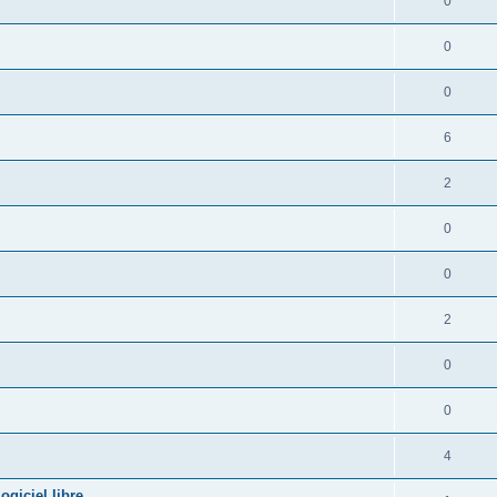
0
0
0
6
2
0
0
2
0
0
4
giciel libre