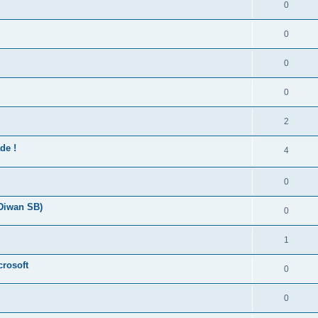
0
0
0
0
2
de !
4
0
 Diwan SB)
0
1
crosoft
0
0