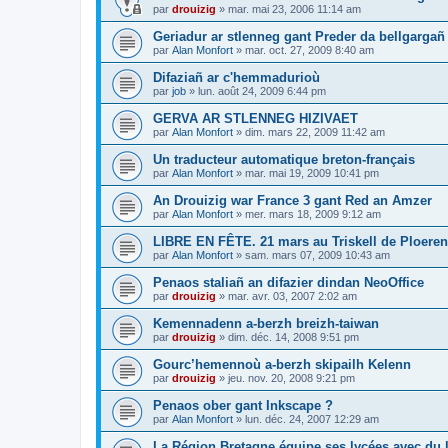
par
drouizig
»
mar. mai 23, 2006 11:14 am
Geriadur ar stlenneg gant Preder da bellgargañ
par
Alan Monfort
»
mar. oct. 27, 2009 8:40 am
Difaziañ ar c'hemmadurioù
par
job
»
lun. août 24, 2009 6:44 pm
GERVA AR STLENNEG HIZIVAET
par
Alan Monfort
»
dim. mars 22, 2009 11:42 am
Un traducteur automatique breton-français
par
Alan Monfort
»
mar. mai 19, 2009 10:41 pm
An Drouizig war France 3 gant Red an Amzer
par
Alan Monfort
»
mer. mars 18, 2009 9:12 am
LIBRE EN FÊTE. 21 mars au Triskell de Ploeren
par
Alan Monfort
»
sam. mars 07, 2009 10:43 am
Penaos staliañ an difazier dindan NeoOffice
par
drouizig
»
mar. avr. 03, 2007 2:02 am
Kemennadenn a-berzh breizh-taiwan
par
drouizig
»
dim. déc. 14, 2008 9:51 pm
Gourc’hemennoù a-berzh skipailh Kelenn
par
drouizig
»
jeu. nov. 20, 2008 9:21 pm
Penaos ober gant Inkscape ?
par
Alan Monfort
»
lun. déc. 24, 2007 12:29 am
La Région Bretagne équipe ses lycées avec du lo