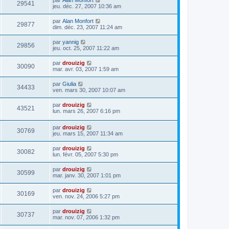
29541
jeu. déc. 27, 2007 10:36 am
par
Alan Monfort
29877
dim. déc. 23, 2007 11:24 am
par
yannig
29856
jeu. oct. 25, 2007 11:22 am
par
drouizig
30090
mar. avr. 03, 2007 1:59 am
par
Giulia
34433
ven. mars 30, 2007 10:07 am
par
drouizig
43521
lun. mars 26, 2007 6:16 pm
par
drouizig
30769
jeu. mars 15, 2007 11:34 am
par
drouizig
30082
lun. févr. 05, 2007 5:30 pm
par
drouizig
30599
mar. janv. 30, 2007 1:01 pm
par
drouizig
30169
ven. nov. 24, 2006 5:27 pm
par
drouizig
30737
mar. nov. 07, 2006 1:32 pm