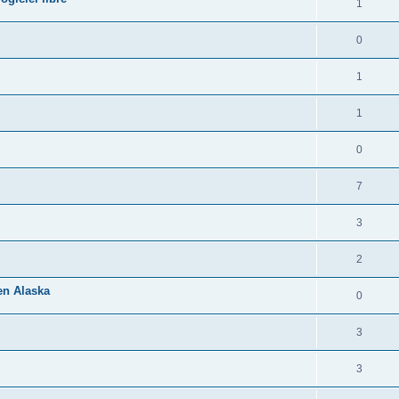
1
0
1
1
0
7
3
2
 en Alaska
0
3
3