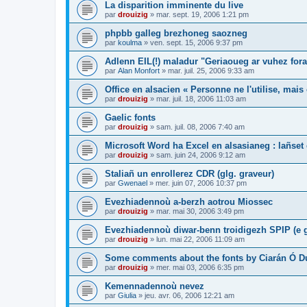
La disparition imminente du live
par
drouizig
»
mar. sept. 19, 2006 1:21 pm
phpbb galleg brezhoneg saozneg
par
koulma
»
ven. sept. 15, 2006 9:37 pm
Adlenn EIL(!) maladur "Geriaoueg ar vuhez fora
par
Alan Monfort
»
mar. juil. 25, 2006 9:33 am
Office en alsacien « Personne ne l'utilise, mais o
par
drouizig
»
mar. juil. 18, 2006 11:03 am
Gaelic fonts
par
drouizig
»
sam. juil. 08, 2006 7:40 am
Microsoft Word ha Excel en alsasianeg : lañset 
par
drouizig
»
sam. juin 24, 2006 9:12 am
Staliañ un enrollerez CDR (glg. graveur)
par
Gwenael
»
mer. juin 07, 2006 10:37 pm
Evezhiadennoù a-berzh aotrou Miossec
par
drouizig
»
mar. mai 30, 2006 3:49 pm
Evezhiadennoù diwar-benn troidigezh SPIP (e g
par
drouizig
»
lun. mai 22, 2006 11:09 am
Some comments about the fonts by Ciarán Ó D
par
drouizig
»
mer. mai 03, 2006 6:35 pm
Kemennadennoù nevez
par
Giulia
»
jeu. avr. 06, 2006 12:21 am