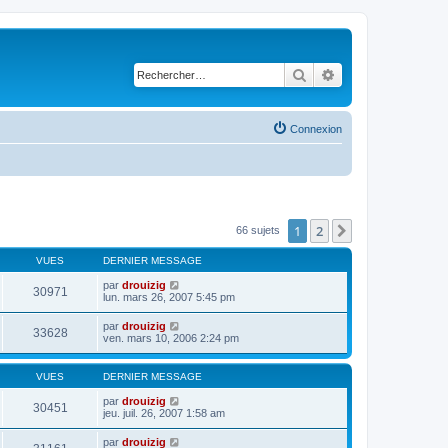
Rechercher
Recherche avancé
Connexion
1
2
Suivant
66 sujets
VUES
DERNIER MESSAGE
par
drouizig
30971
lun. mars 26, 2007 5:45 pm
par
drouizig
33628
ven. mars 10, 2006 2:24 pm
VUES
DERNIER MESSAGE
par
drouizig
30451
jeu. juil. 26, 2007 1:58 am
par
drouizig