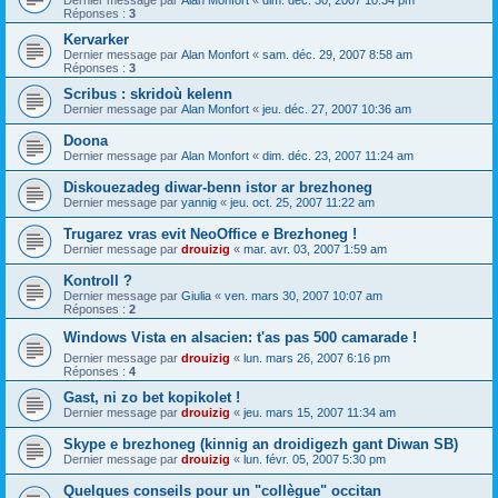
Dernier message par
Alan Monfort
«
dim. déc. 30, 2007 10:34 pm
Réponses :
3
Kervarker
Dernier message par
Alan Monfort
«
sam. déc. 29, 2007 8:58 am
Réponses :
3
Scribus : skridoù kelenn
Dernier message par
Alan Monfort
«
jeu. déc. 27, 2007 10:36 am
Doona
Dernier message par
Alan Monfort
«
dim. déc. 23, 2007 11:24 am
Diskouezadeg diwar-benn istor ar brezhoneg
Dernier message par
yannig
«
jeu. oct. 25, 2007 11:22 am
Trugarez vras evit NeoOffice e Brezhoneg !
Dernier message par
drouizig
«
mar. avr. 03, 2007 1:59 am
Kontroll ?
Dernier message par
Giulia
«
ven. mars 30, 2007 10:07 am
Réponses :
2
Windows Vista en alsacien: t'as pas 500 camarade !
Dernier message par
drouizig
«
lun. mars 26, 2007 6:16 pm
Réponses :
4
Gast, ni zo bet kopikolet !
Dernier message par
drouizig
«
jeu. mars 15, 2007 11:34 am
Skype e brezhoneg (kinnig an droidigezh gant Diwan SB)
Dernier message par
drouizig
«
lun. févr. 05, 2007 5:30 pm
Quelques conseils pour un "collègue" occitan