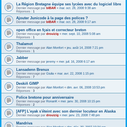
La Région Bretagne équipe ses lycées avec du logiciel libre
Dernier message par
bIBAR
«
mar. oct. 28, 2008 9:38 am
Réponses :
1
Ajouter Junicode à la page des polices ?
Dernier message par
bIBAR
«
mar. oct. 28, 2008 9:17 am
open office en fçais et correcteur breton
Dernier message par
drouizig
«
mer. sept. 10, 2008 5:08 am
Réponses :
1
Thalamot
Dernier message par
Alan Monfort
«
jeu. août 14, 2008 7:21 pm
Réponses :
1
Jabber
Dernier message par
jeremy
«
mer. juil. 16, 2008 6:17 am
Lansadenn Brenux
Dernier message par
Giulia
«
mar. avr. 22, 2008 1:15 pm
Réponses :
7
Deskiñ GIMP
Dernier message par
Alan Monfort
«
dim. avr. 06, 2008 10:53 pm
Réponses :
3
Police bretone pour anniversaire
Dernier message par
RonanK
«
mer. janv. 30, 2008 10:15 pm
Réponses :
2
[AFP] L'eyak s'éteint avec son dernier locuteur en Alaska
Dernier message par
drouizig
«
mer. janv. 23, 2008 7:48 pm
Mandriva