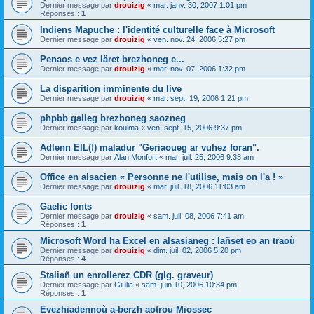
Dernier message par
drouizig
«
mar. janv. 30, 2007 1:01 pm
Réponses :
1
Indiens Mapuche : l'identité culturelle face à Microsoft
Dernier message par
drouizig
«
ven. nov. 24, 2006 5:27 pm
Penaos e vez lâret brezhoneg e...
Dernier message par
drouizig
«
mar. nov. 07, 2006 1:32 pm
La disparition imminente du live
Dernier message par
drouizig
«
mar. sept. 19, 2006 1:21 pm
phpbb galleg brezhoneg saozneg
Dernier message par
koulma
«
ven. sept. 15, 2006 9:37 pm
Adlenn EIL(!) maladur "Geriaoueg ar vuhez foran".
Dernier message par
Alan Monfort
«
mar. juil. 25, 2006 9:33 am
Office en alsacien « Personne ne l'utilise, mais on l'a ! »
Dernier message par
drouizig
«
mar. juil. 18, 2006 11:03 am
Gaelic fonts
Dernier message par
drouizig
«
sam. juil. 08, 2006 7:41 am
Réponses :
1
Microsoft Word ha Excel en alsasianeg : lañset eo an traoù
Dernier message par
drouizig
«
dim. juil. 02, 2006 5:20 pm
Réponses :
4
Staliañ un enrollerez CDR (glg. graveur)
Dernier message par
Giulia
«
sam. juin 10, 2006 10:34 pm
Réponses :
1
Evezhiadennoù a-berzh aotrou Miossec