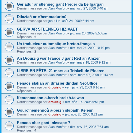
Geriadur ar stlenneg gant Preder da bellgargañ
Dernier message par
Alan Monfort
«
mar. oct. 27, 2009 8:40 am
Difaziañ ar c'hemmadurioù
Dernier message par
job
«
lun. août 24, 2009 6:44 pm
GERVA AR STLENNEG HIZIVAET
Dernier message par
Alan Monfort
«
jeu. mai 28, 2009 5:58 pm
Réponses :
6
Un traducteur automatique breton-français
Dernier message par
Alan Monfort
«
dim. mai 24, 2009 10:10 pm
Réponses :
2
An Drouizig war France 3 gant Red an Amzer
Dernier message par
Alan Monfort
«
mer. mars 18, 2009 9:12 am
LIBRE EN FÊTE. 21 mars au Triskell de Ploeren
Dernier message par
Alan Monfort
«
sam. mars 07, 2009 10:43 am
Penaos staliañ an difazier dindan NeoOffice
Dernier message par
drouizig
«
ven. janv. 23, 2009 8:16 am
Réponses :
2
Kemennadenn a-berzh breizh-taiwan
Dernier message par
drouizig
«
dim. déc. 14, 2008 9:51 pm
Gourc’hemennoù a-berzh skipailh Kelenn
Dernier message par
drouizig
«
jeu. nov. 20, 2008 9:21 pm
Penaos ober gant Inkscape ?
Dernier message par
Alan Monfort
«
dim. nov. 16, 2008 7:51 am
Réponses :
4