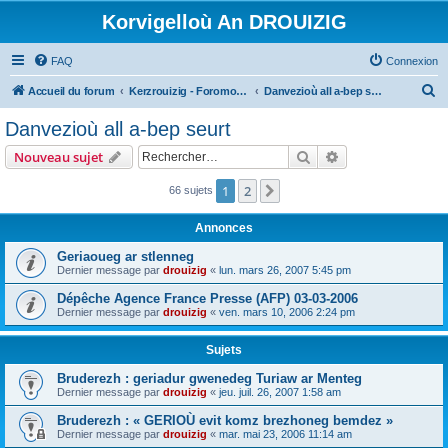
Korvigelloù An DROUIZIG
FAQ
Connexion
R
Accueil du forum
Kerzrouizig - Foromoù An Drouizig
Danvezioù all a-bep seurt
e
Danvezioù all a-bep seurt
c
Rechercher
Recherche avanc
Nouveau sujet
h
e
1
2
Suivant
66 sujets
r
Annonces
c
Geriaoueg ar stlenneg
h
Dernier message par
drouizig
«
lun. mars 26, 2007 5:45 pm
e
Dépêche Agence France Presse (AFP) 03-03-2006
r
Dernier message par
drouizig
«
ven. mars 10, 2006 2:24 pm
Sujets
Bruderezh : geriadur gwenedeg Turiaw ar Menteg
Dernier message par
drouizig
«
jeu. juil. 26, 2007 1:58 am
Bruderezh : « GERIOÙ evit komz brezhoneg bemdez »
Dernier message par
drouizig
«
mar. mai 23, 2006 11:14 am