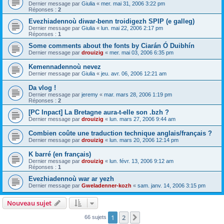
Dernier message par
Giulia
«
mer. mai 31, 2006 3:22 pm
Réponses :
2
Evezhiadennoù diwar-benn troidigezh SPIP (e galleg)
Dernier message par
Giulia
«
lun. mai 22, 2006 2:17 pm
Réponses :
1
Some comments about the fonts by Ciarán Ó Duibhín
Dernier message par
drouizig
«
mer. mai 03, 2006 6:35 pm
Kemennadennoù nevez
Dernier message par
Giulia
«
jeu. avr. 06, 2006 12:21 am
Da vlog !
Dernier message par
jeremy
«
mar. mars 28, 2006 1:19 pm
Réponses :
2
[PC Inpact] La Bretagne aura-t-elle son .bzh ?
Dernier message par
drouizig
«
lun. mars 27, 2006 9:44 am
Combien coûte une traduction technique anglais/français ?
Dernier message par
drouizig
«
lun. mars 20, 2006 12:14 pm
K barré (en français)
Dernier message par
drouizig
«
lun. févr. 13, 2006 9:12 am
Réponses :
1
Evezhiadennoù war ar yezh
Dernier message par
Gweladenner-kozh
«
sam. janv. 14, 2006 3:15 pm
Nouveau sujet
1
2
Suivant
66 sujets