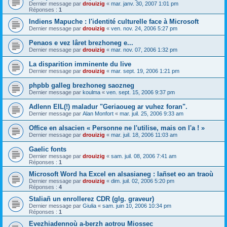
Dernier message par
drouizig
«
mar. janv. 30, 2007 1:01 pm
Réponses :
1
Indiens Mapuche : l'identité culturelle face à Microsoft
Dernier message par
drouizig
«
ven. nov. 24, 2006 5:27 pm
Penaos e vez lâret brezhoneg e...
Dernier message par
drouizig
«
mar. nov. 07, 2006 1:32 pm
La disparition imminente du live
Dernier message par
drouizig
«
mar. sept. 19, 2006 1:21 pm
phpbb galleg brezhoneg saozneg
Dernier message par
koulma
«
ven. sept. 15, 2006 9:37 pm
Adlenn EIL(!) maladur "Geriaoueg ar vuhez foran".
Dernier message par
Alan Monfort
«
mar. juil. 25, 2006 9:33 am
Office en alsacien « Personne ne l'utilise, mais on l'a ! »
Dernier message par
drouizig
«
mar. juil. 18, 2006 11:03 am
Gaelic fonts
Dernier message par
drouizig
«
sam. juil. 08, 2006 7:41 am
Réponses :
1
Microsoft Word ha Excel en alsasianeg : lañset eo an traoù
Dernier message par
drouizig
«
dim. juil. 02, 2006 5:20 pm
Réponses :
4
Staliañ un enrollerez CDR (glg. graveur)
Dernier message par
Giulia
«
sam. juin 10, 2006 10:34 pm
Réponses :
1
Evezhiadennoù a-berzh aotrou Miossec