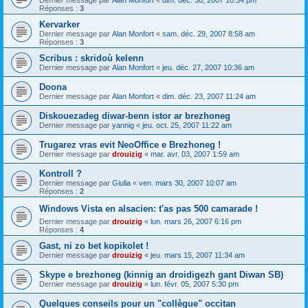
Dernier message par
Alan Monfort
«
dim. déc. 30, 2007 10:34 pm
Réponses :
3
Kervarker
Dernier message par
Alan Monfort
«
sam. déc. 29, 2007 8:58 am
Réponses :
3
Scribus : skridoù kelenn
Dernier message par
Alan Monfort
«
jeu. déc. 27, 2007 10:36 am
Doona
Dernier message par
Alan Monfort
«
dim. déc. 23, 2007 11:24 am
Diskouezadeg diwar-benn istor ar brezhoneg
Dernier message par
yannig
«
jeu. oct. 25, 2007 11:22 am
Trugarez vras evit NeoOffice e Brezhoneg !
Dernier message par
drouizig
«
mar. avr. 03, 2007 1:59 am
Kontroll ?
Dernier message par
Giulia
«
ven. mars 30, 2007 10:07 am
Réponses :
2
Windows Vista en alsacien: t'as pas 500 camarade !
Dernier message par
drouizig
«
lun. mars 26, 2007 6:16 pm
Réponses :
4
Gast, ni zo bet kopikolet !
Dernier message par
drouizig
«
jeu. mars 15, 2007 11:34 am
Skype e brezhoneg (kinnig an droidigezh gant Diwan SB)
Dernier message par
drouizig
«
lun. févr. 05, 2007 5:30 pm
Quelques conseils pour un "collègue" occitan