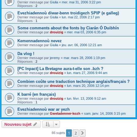
Dernier message par
Giulia
«
mer. mai 31, 2006 3:22 pm
Réponses :
2
Evezhiadennoù diwar-benn troidigezh SPIP (e galleg)
Dernier message par
Giulia
«
lun. mai 22, 2006 2:17 pm
Réponses :
1
Some comments about the fonts by Ciarán Ó Duibhín
Dernier message par
drouizig
«
mer. mai 03, 2006 6:35 pm
Kemennadennoù nevez
Dernier message par
Giulia
«
jeu. avr. 06, 2006 12:21 am
Da vlog !
Dernier message par
jeremy
«
mar. mars 28, 2006 1:19 pm
Réponses :
2
[PC Inpact] La Bretagne aura-t-elle son .bzh ?
Dernier message par
drouizig
«
lun. mars 27, 2006 9:44 am
Combien coûte une traduction technique anglais/français ?
Dernier message par
drouizig
«
lun. mars 20, 2006 12:14 pm
K barré (en français)
Dernier message par
drouizig
«
lun. févr. 13, 2006 9:12 am
Réponses :
1
Evezhiadennoù war ar yezh
Dernier message par
Gweladenner-kozh
«
sam. janv. 14, 2006 3:15 pm
Nouveau sujet
1
2
Suivant
66 sujets