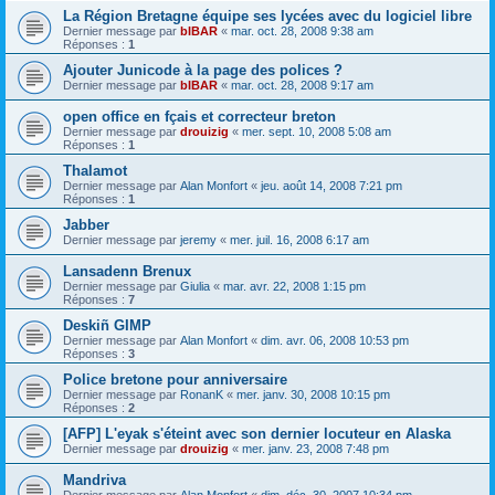
La Région Bretagne équipe ses lycées avec du logiciel libre
Dernier message par
bIBAR
«
mar. oct. 28, 2008 9:38 am
Réponses :
1
Ajouter Junicode à la page des polices ?
Dernier message par
bIBAR
«
mar. oct. 28, 2008 9:17 am
open office en fçais et correcteur breton
Dernier message par
drouizig
«
mer. sept. 10, 2008 5:08 am
Réponses :
1
Thalamot
Dernier message par
Alan Monfort
«
jeu. août 14, 2008 7:21 pm
Réponses :
1
Jabber
Dernier message par
jeremy
«
mer. juil. 16, 2008 6:17 am
Lansadenn Brenux
Dernier message par
Giulia
«
mar. avr. 22, 2008 1:15 pm
Réponses :
7
Deskiñ GIMP
Dernier message par
Alan Monfort
«
dim. avr. 06, 2008 10:53 pm
Réponses :
3
Police bretone pour anniversaire
Dernier message par
RonanK
«
mer. janv. 30, 2008 10:15 pm
Réponses :
2
[AFP] L'eyak s'éteint avec son dernier locuteur en Alaska
Dernier message par
drouizig
«
mer. janv. 23, 2008 7:48 pm
Mandriva