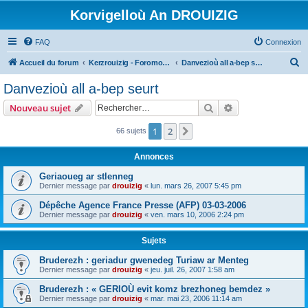
Korvigelloù An DROUIZIG
FAQ
Connexion
R
Accueil du forum
Kerzrouizig - Foromoù An Drouizig
Danvezioù all a-bep seurt
e
Danvezioù all a-bep seurt
c
Rechercher
Recherche avanc
Nouveau sujet
h
e
1
2
Suivant
66 sujets
r
Annonces
c
Geriaoueg ar stlenneg
h
Dernier message par
drouizig
«
lun. mars 26, 2007 5:45 pm
e
Dépêche Agence France Presse (AFP) 03-03-2006
r
Dernier message par
drouizig
«
ven. mars 10, 2006 2:24 pm
Sujets
Bruderezh : geriadur gwenedeg Turiaw ar Menteg
Dernier message par
drouizig
«
jeu. juil. 26, 2007 1:58 am
Bruderezh : « GERIOÙ evit komz brezhoneg bemdez »
Dernier message par
drouizig
«
mar. mai 23, 2006 11:14 am