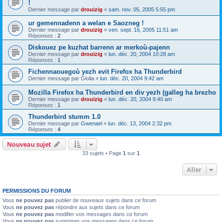
!
Dernier message par
drouizig
«
sam. nov. 05, 2005 5:55 pm
ur gemennadenn a welan e Saozneg !
Dernier message par
drouizig
«
ven. sept. 16, 2005 11:51 am
Réponses :
2
Diskouez pe kuzhat barrenn ar merkoù-pajenn
Dernier message par
drouizig
«
lun. déc. 20, 2004 10:28 am
Réponses :
1
Fichennaouegoù yezh evit Firefox ha Thunderbird
Dernier message par
Giulia
«
lun. déc. 20, 2004 9:42 am
Mozilla Firefox ha Thunderbird en div yezh (galleg ha brezho
Dernier message par
drouizig
«
lun. déc. 20, 2004 9:40 am
Réponses :
1
Thunderbird stumm 1.0
Dernier message par
Gwenael
«
lun. déc. 13, 2004 2:32 pm
Réponses :
4
Nouveau sujet
33 sujets • Page
1
sur
1
Aller
PERMISSIONS DU FORUM
Vous
ne pouvez pas
publier de nouveaux sujets dans ce forum
Vous
ne pouvez pas
répondre aux sujets dans ce forum
Vous
ne pouvez pas
modifier vos messages dans ce forum
Vous
ne pouvez pas
supprimer vos messages dans ce forum