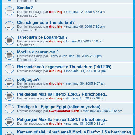
Réponses :
5
Sender?
Dernier message par
drouizig
«
ven. mai 12, 2006 6:57 am
Réponses :
1
Cheñch gerioù e Thunderbird?
Dernier message par
drouizig
«
mar. mai 09, 2006 7:59 am
Réponses :
2
Tan-louarn pe Louarn-tan ?
Dernier message par
drouizig
«
lun. mai 08, 2006 4:30 pm
Réponses :
1
Mozilla e peurunvan ?
Dernier message par
Teddy
«
ven. déc. 30, 2005 2:22 pm
Réponses :
2
Reizhadennoù degemeret e Thunderbird (14/12/05)
Dernier message par
drouizig
«
mer. déc. 14, 2005 8:51 pm
pellgargañ?
Dernier message par
drouizig
«
mer. nov. 30, 2005 9:37 am
Réponses :
1
Pellgargañ Mozilla Firefox 1.5RC2 e brezhoneg...
Dernier message par
drouizig
«
dim. nov. 13, 2005 2:38 pm
Troidigezh : Ejipt pe Egipt (rollad ar yezhoù)
Dernier message par
Gweladenner-kozh
«
mar. nov. 08, 2005 3:12 pm
Pellgargañ Mozilla Firefox 1.5RC1 e brezhoneg...
Dernier message par
drouizig
«
mar. nov. 08, 2005 9:34 am
Kemenn ofisiel : Amañ emañ Mozilla Firefox 1.5 e brezhoneg