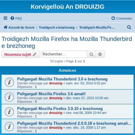
Korvigelloù An DROUIZIG
FAQ
Connexion
R
Accueil du forum
Troidigezh e brezhoneg
Troidigezh Mozilla Firefox ha Mozilla Thunderbird e brezhoneg
e
Troidigezh Mozilla Firefox ha Mozilla Thunderbird
c
e brezhoneg
h
Rechercher
Recherche avanc
Nouveau sujet
e
33 sujets • Page
1
sur
1
r
Annonces
c
h
Pellgargañ Mozilla Thunderbird 3.0 e brezhoneg
Dernier message par
drouizig
«
sam. avr. 03, 2010 6:02 pm
e
Réponses :
1
r
Pellgargañ Mozilla Firefox 3.6 amañ!
Dernier message par
drouizig
«
dim. mars 07, 2010 10:00 am
Réponses :
5
Pellgargañ Mozilla Firefox 3.0.10 e brezhoneg
Dernier message par
drouizig
«
ven. mai 08, 2009 10:44 am
Réponses :
1
Pellgargañ Mozilla Thunderbird 2.0.0.18 e brezhoneg amañ...
Dernier message par
drouizig
«
ven. déc. 19, 2008 1:17 pm
Réponses :
1