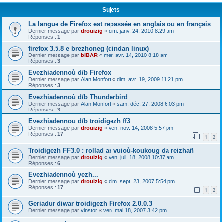
Sujets
La langue de Firefox est repassée en anglais ou en français
Dernier message par
drouizig
«
dim. janv. 24, 2010 8:29 am
Réponses :
1
firefox 3.5.8 e brezhoneg (dindan linux)
Dernier message par
bIBAR
«
mer. avr. 14, 2010 8:18 am
Réponses :
3
Evezhiadennoù d/b Firefox
Dernier message par
Alan Monfort
«
dim. avr. 19, 2009 11:21 pm
Réponses :
3
Evezhiadennoù d/b Thunderbird
Dernier message par
Alan Monfort
«
sam. déc. 27, 2008 6:03 pm
Réponses :
3
Evezhiadennou d/b troidigezh ff3
Dernier message par
drouizig
«
ven. nov. 14, 2008 5:57 pm
Réponses :
17
1
2
Troidigezh FF3.0 : rollad ar vuioù-koukoug da reizhañ
Dernier message par
drouizig
«
ven. juil. 18, 2008 10:37 am
Réponses :
6
Evezhiadennoù yezh...
Dernier message par
drouizig
«
dim. sept. 23, 2007 5:54 pm
Réponses :
17
1
2
Geriadur diwar troidigezh Firefox 2.0.0.3
Dernier message par
vinstor
«
ven. mai 18, 2007 3:42 pm