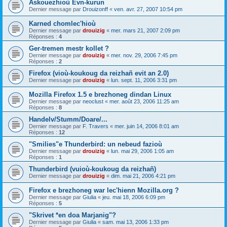
Askouezhioù Evn-kurun
Dernier message par
Drouizonff
«
ven. avr. 27, 2007 10:54 pm
Karned chomlec'hioù
Dernier message par
drouizig
«
mer. mars 21, 2007 2:09 pm
Réponses :
4
Ger-tremen mestr kollet ?
Dernier message par
drouizig
«
mer. nov. 29, 2006 7:45 pm
Réponses :
2
Firefox (vioù-koukoug da reizhañ evit an 2.0)
Dernier message par
drouizig
«
lun. sept. 11, 2006 3:31 pm
Mozilla Firefox 1.5 e brezhoneg dindan Linux
Dernier message par
neoclust
«
mer. août 23, 2006 11:25 am
Réponses :
8
Handelv/Stumm/Doare/...
Dernier message par
F. Travers
«
mer. juin 14, 2006 8:01 am
Réponses :
12
"Smilies"e Thunderbird: un nebeud fazioù
Dernier message par
drouizig
«
lun. mai 29, 2006 1:05 am
Réponses :
1
Thunderbird (vuioù-koukoug da reizhañ)
Dernier message par
drouizig
«
dim. mai 21, 2006 4:21 pm
Firefox e brezhoneg war lec'hienn Mozilla.org ?
Dernier message par
Giulia
«
jeu. mai 18, 2006 6:09 pm
Réponses :
5
"Skrivet *en doa Marjanig"?
Dernier message par
Giulia
«
sam. mai 13, 2006 1:33 pm