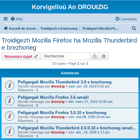
Korvigelloù An DROUIZIG
FAQ
Connexion
R
Accueil du forum
Troidigezh e brezhoneg
Troidigezh Mozilla Firefox ha Mozilla Thunderbird e brezhoneg
e
Troidigezh Mozilla Firefox ha Mozilla Thunderbird
c
e brezhoneg
h
Rechercher
Recherche avanc
Nouveau sujet
e
33 sujets • Page
1
sur
1
r
Annonces
c
h
Pellgargañ Mozilla Thunderbird 3.0 e brezhoneg
Dernier message par
drouizig
«
sam. avr. 03, 2010 6:02 pm
e
Réponses :
1
r
Pellgargañ Mozilla Firefox 3.6 amañ!
Dernier message par
drouizig
«
dim. mars 07, 2010 10:00 am
Réponses :
5
Pellgargañ Mozilla Firefox 3.0.10 e brezhoneg
Dernier message par
drouizig
«
ven. mai 08, 2009 10:44 am
Réponses :
1
Pellgargañ Mozilla Thunderbird 2.0.0.18 e brezhoneg amañ...
Dernier message par
drouizig
«
ven. déc. 19, 2008 1:17 pm
Réponses :
1