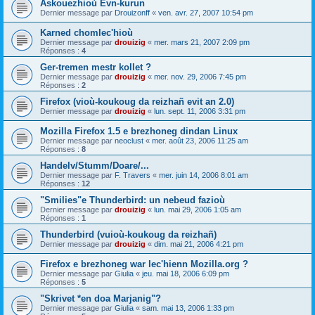
Askouezhioù Evn-kurun
Dernier message par
Drouizonff
«
ven. avr. 27, 2007 10:54 pm
Karned chomlec'hioù
Dernier message par
drouizig
«
mer. mars 21, 2007 2:09 pm
Réponses :
4
Ger-tremen mestr kollet ?
Dernier message par
drouizig
«
mer. nov. 29, 2006 7:45 pm
Réponses :
2
Firefox (vioù-koukoug da reizhañ evit an 2.0)
Dernier message par
drouizig
«
lun. sept. 11, 2006 3:31 pm
Mozilla Firefox 1.5 e brezhoneg dindan Linux
Dernier message par
neoclust
«
mer. août 23, 2006 11:25 am
Réponses :
8
Handelv/Stumm/Doare/...
Dernier message par
F. Travers
«
mer. juin 14, 2006 8:01 am
Réponses :
12
"Smilies"e Thunderbird: un nebeud fazioù
Dernier message par
drouizig
«
lun. mai 29, 2006 1:05 am
Réponses :
1
Thunderbird (vuioù-koukoug da reizhañ)
Dernier message par
drouizig
«
dim. mai 21, 2006 4:21 pm
Firefox e brezhoneg war lec'hienn Mozilla.org ?
Dernier message par
Giulia
«
jeu. mai 18, 2006 6:09 pm
Réponses :
5
"Skrivet *en doa Marjanig"?
Dernier message par
Giulia
«
sam. mai 13, 2006 1:33 pm