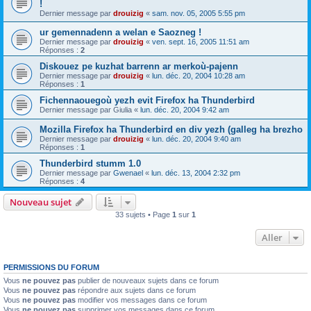
!
Dernier message par
drouizig
«
sam. nov. 05, 2005 5:55 pm
ur gemennadenn a welan e Saozneg !
Dernier message par
drouizig
«
ven. sept. 16, 2005 11:51 am
Réponses :
2
Diskouez pe kuzhat barrenn ar merkoù-pajenn
Dernier message par
drouizig
«
lun. déc. 20, 2004 10:28 am
Réponses :
1
Fichennaouegoù yezh evit Firefox ha Thunderbird
Dernier message par
Giulia
«
lun. déc. 20, 2004 9:42 am
Mozilla Firefox ha Thunderbird en div yezh (galleg ha brezho
Dernier message par
drouizig
«
lun. déc. 20, 2004 9:40 am
Réponses :
1
Thunderbird stumm 1.0
Dernier message par
Gwenael
«
lun. déc. 13, 2004 2:32 pm
Réponses :
4
Nouveau sujet
33 sujets • Page
1
sur
1
Aller
PERMISSIONS DU FORUM
Vous
ne pouvez pas
publier de nouveaux sujets dans ce forum
Vous
ne pouvez pas
répondre aux sujets dans ce forum
Vous
ne pouvez pas
modifier vos messages dans ce forum
Vous
ne pouvez pas
supprimer vos messages dans ce forum