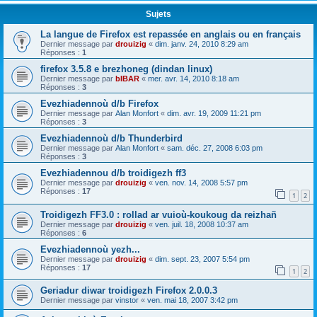
Sujets
La langue de Firefox est repassée en anglais ou en français
Dernier message par
drouizig
«
dim. janv. 24, 2010 8:29 am
Réponses :
1
firefox 3.5.8 e brezhoneg (dindan linux)
Dernier message par
bIBAR
«
mer. avr. 14, 2010 8:18 am
Réponses :
3
Evezhiadennoù d/b Firefox
Dernier message par
Alan Monfort
«
dim. avr. 19, 2009 11:21 pm
Réponses :
3
Evezhiadennoù d/b Thunderbird
Dernier message par
Alan Monfort
«
sam. déc. 27, 2008 6:03 pm
Réponses :
3
Evezhiadennou d/b troidigezh ff3
Dernier message par
drouizig
«
ven. nov. 14, 2008 5:57 pm
Réponses :
17
1
2
Troidigezh FF3.0 : rollad ar vuioù-koukoug da reizhañ
Dernier message par
drouizig
«
ven. juil. 18, 2008 10:37 am
Réponses :
6
Evezhiadennoù yezh...
Dernier message par
drouizig
«
dim. sept. 23, 2007 5:54 pm
Réponses :
17
1
2
Geriadur diwar troidigezh Firefox 2.0.0.3
Dernier message par
vinstor
«
ven. mai 18, 2007 3:42 pm