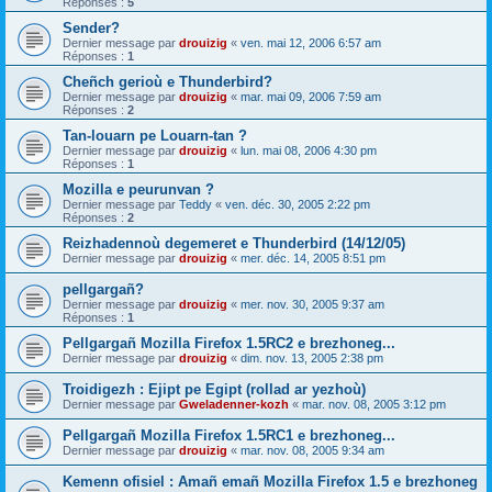
Réponses :
5
Sender?
Dernier message par
drouizig
«
ven. mai 12, 2006 6:57 am
Réponses :
1
Cheñch gerioù e Thunderbird?
Dernier message par
drouizig
«
mar. mai 09, 2006 7:59 am
Réponses :
2
Tan-louarn pe Louarn-tan ?
Dernier message par
drouizig
«
lun. mai 08, 2006 4:30 pm
Réponses :
1
Mozilla e peurunvan ?
Dernier message par
Teddy
«
ven. déc. 30, 2005 2:22 pm
Réponses :
2
Reizhadennoù degemeret e Thunderbird (14/12/05)
Dernier message par
drouizig
«
mer. déc. 14, 2005 8:51 pm
pellgargañ?
Dernier message par
drouizig
«
mer. nov. 30, 2005 9:37 am
Réponses :
1
Pellgargañ Mozilla Firefox 1.5RC2 e brezhoneg...
Dernier message par
drouizig
«
dim. nov. 13, 2005 2:38 pm
Troidigezh : Ejipt pe Egipt (rollad ar yezhoù)
Dernier message par
Gweladenner-kozh
«
mar. nov. 08, 2005 3:12 pm
Pellgargañ Mozilla Firefox 1.5RC1 e brezhoneg...
Dernier message par
drouizig
«
mar. nov. 08, 2005 9:34 am
Kemenn ofisiel : Amañ emañ Mozilla Firefox 1.5 e brezhoneg