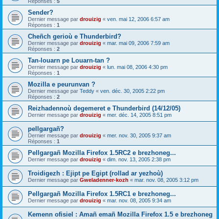
Réponses :
5
Sender?
Dernier message par
drouizig
«
ven. mai 12, 2006 6:57 am
Réponses :
1
Cheñch gerioù e Thunderbird?
Dernier message par
drouizig
«
mar. mai 09, 2006 7:59 am
Réponses :
2
Tan-louarn pe Louarn-tan ?
Dernier message par
drouizig
«
lun. mai 08, 2006 4:30 pm
Réponses :
1
Mozilla e peurunvan ?
Dernier message par
Teddy
«
ven. déc. 30, 2005 2:22 pm
Réponses :
2
Reizhadennoù degemeret e Thunderbird (14/12/05)
Dernier message par
drouizig
«
mer. déc. 14, 2005 8:51 pm
pellgargañ?
Dernier message par
drouizig
«
mer. nov. 30, 2005 9:37 am
Réponses :
1
Pellgargañ Mozilla Firefox 1.5RC2 e brezhoneg...
Dernier message par
drouizig
«
dim. nov. 13, 2005 2:38 pm
Troidigezh : Ejipt pe Egipt (rollad ar yezhoù)
Dernier message par
Gweladenner-kozh
«
mar. nov. 08, 2005 3:12 pm
Pellgargañ Mozilla Firefox 1.5RC1 e brezhoneg...
Dernier message par
drouizig
«
mar. nov. 08, 2005 9:34 am
Kemenn ofisiel : Amañ emañ Mozilla Firefox 1.5 e brezhoneg