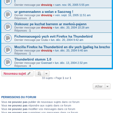
!
Dernier message par
drouizig
«
sam. nov. 05, 2005 5:55 pm
ur gemennadenn a welan e Saozneg !
Dernier message par
drouizig
«
ven. sept. 16, 2005 11:51 am
Réponses :
2
Diskouez pe kuzhat barrenn ar merkoù-pajenn
Dernier message par
drouizig
«
lun. déc. 20, 2004 10:28 am
Réponses :
1
Fichennaouegoù yezh evit Firefox ha Thunderbird
Dernier message par
Giulia
«
lun. déc. 20, 2004 9:42 am
Mozilla Firefox ha Thunderbird en div yezh (galleg ha brezho
Dernier message par
drouizig
«
lun. déc. 20, 2004 9:40 am
Réponses :
1
Thunderbird stumm 1.0
Dernier message par
Gwenael
«
lun. déc. 13, 2004 2:32 pm
Réponses :
4
Nouveau sujet
33 sujets • Page
1
sur
1
Aller
PERMISSIONS DU FORUM
Vous
ne pouvez pas
publier de nouveaux sujets dans ce forum
Vous
ne pouvez pas
répondre aux sujets dans ce forum
Vous
ne pouvez pas
modifier vos messages dans ce forum
Vous
ne pouvez pas
supprimer vos messages dans ce forum