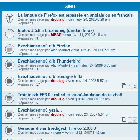
Sujets
La langue de Firefox est repassée en anglais ou en français
Dernier message par
drouizig
«
dim. janv. 24, 2010 8:29 am
Réponses :
1
firefox 3.5.8 e brezhoneg (dindan linux)
Dernier message par
bIBAR
«
mer. avr. 14, 2010 8:18 am
Réponses :
3
Evezhiadennoù d/b Firefox
Dernier message par
Alan Monfort
«
dim. avr. 19, 2009 11:21 pm
Réponses :
3
Evezhiadennoù d/b Thunderbird
Dernier message par
Alan Monfort
«
sam. déc. 27, 2008 6:03 pm
Réponses :
3
Evezhiadennou d/b troidigezh ff3
Dernier message par
drouizig
«
ven. nov. 14, 2008 5:57 pm
Réponses :
17
1
2
Troidigezh FF3.0 : rollad ar vuioù-koukoug da reizhañ
Dernier message par
drouizig
«
ven. juil. 18, 2008 10:37 am
Réponses :
6
Evezhiadennoù yezh...
Dernier message par
drouizig
«
dim. sept. 23, 2007 5:54 pm
Réponses :
17
1
2
Geriadur diwar troidigezh Firefox 2.0.0.3
Dernier message par
vinstor
«
ven. mai 18, 2007 3:42 pm