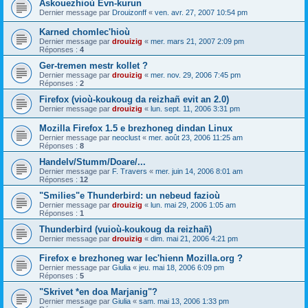
Askouezhioù Evn-kurun
Dernier message par
Drouizonff
«
ven. avr. 27, 2007 10:54 pm
Karned chomlec'hioù
Dernier message par
drouizig
«
mer. mars 21, 2007 2:09 pm
Réponses :
4
Ger-tremen mestr kollet ?
Dernier message par
drouizig
«
mer. nov. 29, 2006 7:45 pm
Réponses :
2
Firefox (vioù-koukoug da reizhañ evit an 2.0)
Dernier message par
drouizig
«
lun. sept. 11, 2006 3:31 pm
Mozilla Firefox 1.5 e brezhoneg dindan Linux
Dernier message par
neoclust
«
mer. août 23, 2006 11:25 am
Réponses :
8
Handelv/Stumm/Doare/...
Dernier message par
F. Travers
«
mer. juin 14, 2006 8:01 am
Réponses :
12
"Smilies"e Thunderbird: un nebeud fazioù
Dernier message par
drouizig
«
lun. mai 29, 2006 1:05 am
Réponses :
1
Thunderbird (vuioù-koukoug da reizhañ)
Dernier message par
drouizig
«
dim. mai 21, 2006 4:21 pm
Firefox e brezhoneg war lec'hienn Mozilla.org ?
Dernier message par
Giulia
«
jeu. mai 18, 2006 6:09 pm
Réponses :
5
"Skrivet *en doa Marjanig"?
Dernier message par
Giulia
«
sam. mai 13, 2006 1:33 pm