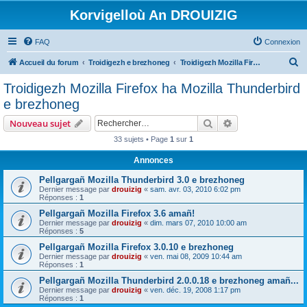
Korvigelloù An DROUIZIG
FAQ
Connexion
R
Accueil du forum
Troidigezh e brezhoneg
Troidigezh Mozilla Firefox ha Mozilla Thunderbird e brezhoneg
e
Troidigezh Mozilla Firefox ha Mozilla Thunderbird
c
e brezhoneg
h
Rechercher
Recherche avanc
Nouveau sujet
e
33 sujets • Page
1
sur
1
r
Annonces
c
h
Pellgargañ Mozilla Thunderbird 3.0 e brezhoneg
Dernier message par
drouizig
«
sam. avr. 03, 2010 6:02 pm
e
Réponses :
1
r
Pellgargañ Mozilla Firefox 3.6 amañ!
Dernier message par
drouizig
«
dim. mars 07, 2010 10:00 am
Réponses :
5
Pellgargañ Mozilla Firefox 3.0.10 e brezhoneg
Dernier message par
drouizig
«
ven. mai 08, 2009 10:44 am
Réponses :
1
Pellgargañ Mozilla Thunderbird 2.0.0.18 e brezhoneg amañ...
Dernier message par
drouizig
«
ven. déc. 19, 2008 1:17 pm
Réponses :
1