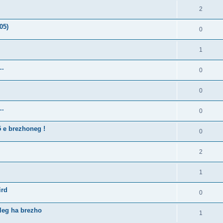
2
05)
0
1
..
0
0
..
0
5 e brezhoneg !
0
2
1
ird
0
lleg ha brezho
1