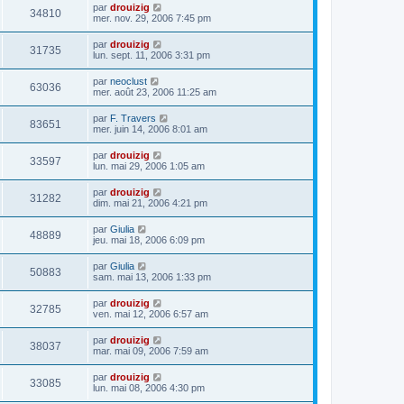
par
drouizig
34810
mer. nov. 29, 2006 7:45 pm
par
drouizig
31735
lun. sept. 11, 2006 3:31 pm
par
neoclust
63036
mer. août 23, 2006 11:25 am
par
F. Travers
83651
mer. juin 14, 2006 8:01 am
par
drouizig
33597
lun. mai 29, 2006 1:05 am
par
drouizig
31282
dim. mai 21, 2006 4:21 pm
par
Giulia
48889
jeu. mai 18, 2006 6:09 pm
par
Giulia
50883
sam. mai 13, 2006 1:33 pm
par
drouizig
32785
ven. mai 12, 2006 6:57 am
par
drouizig
38037
mar. mai 09, 2006 7:59 am
par
drouizig
33085
lun. mai 08, 2006 4:30 pm