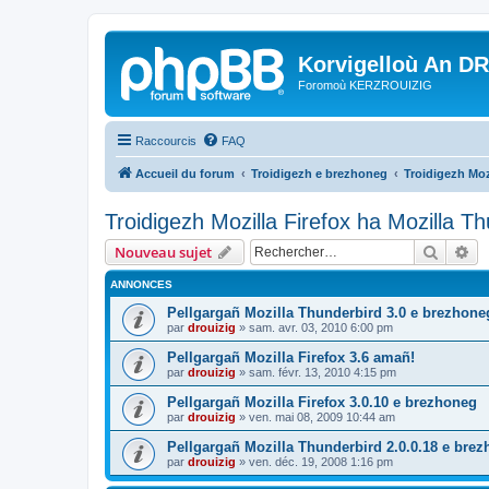
Korvigelloù An D
Foromoù KERZROUIZIG
Raccourcis
FAQ
Accueil du forum
Troidigezh e brezhoneg
Troidigezh Moz
Troidigezh Mozilla Firefox ha Mozilla T
Recher
Re
Nouveau sujet
ANNONCES
Pellgargañ Mozilla Thunderbird 3.0 e brezhone
par
drouizig
»
sam. avr. 03, 2010 6:00 pm
Pellgargañ Mozilla Firefox 3.6 amañ!
par
drouizig
»
sam. févr. 13, 2010 4:15 pm
Pellgargañ Mozilla Firefox 3.0.10 e brezhoneg
par
drouizig
»
ven. mai 08, 2009 10:44 am
Pellgargañ Mozilla Thunderbird 2.0.0.18 e bre
par
drouizig
»
ven. déc. 19, 2008 1:16 pm