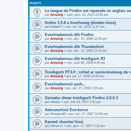
SUJETS
La langue de Firefox est repassée en anglais ou
par
drouizig
»
sam. janv. 16, 2010 10:56 am
firefox 3.5.8 e brezhoneg (dindan linux)
par
kristenT
»
mar. avr. 06, 2010 11:57 am
Evezhiadennoù d/b Firefox
par
drouizig
»
ven. déc. 19, 2008 12:35 pm
Evezhiadennoù d/b Thunderbird
par
drouizig
»
ven. déc. 19, 2008 12:34 pm
Evezhiadennou d/b troidigezh ff3
par
drouizig
»
ven. août 08, 2008 9:49 am
Troidigezh FF3.0 : rollad ar vuioù-koukoug da 
par
drouizig
»
jeu. juil. 17, 2008 10:29 am
Evezhiadennoù yezh...
par
drouizig
»
jeu. avr. 27, 2006 1:39 pm
Geriadur diwar troidigezh Firefox 2.0.0.3
par
vinstor
»
ven. mai 18, 2007 3:42 pm
Askouezhioù Evn-kurun
par
Drouizonff
»
ven. avr. 27, 2007 10:54 pm
Karned chomlec'hioù
par
Herve G
»
mer. janv. 17, 2007 4:16 pm