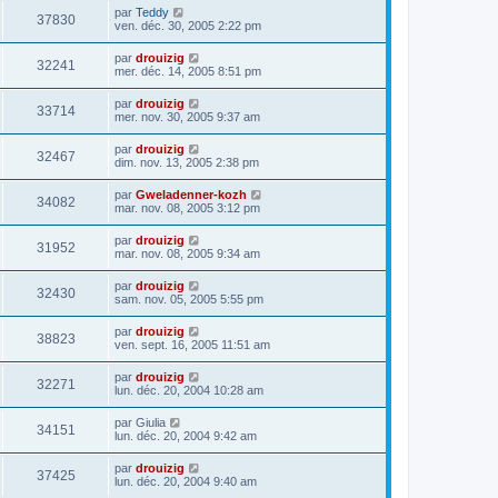
par
Teddy
37830
ven. déc. 30, 2005 2:22 pm
par
drouizig
32241
mer. déc. 14, 2005 8:51 pm
par
drouizig
33714
mer. nov. 30, 2005 9:37 am
par
drouizig
32467
dim. nov. 13, 2005 2:38 pm
par
Gweladenner-kozh
34082
mar. nov. 08, 2005 3:12 pm
par
drouizig
31952
mar. nov. 08, 2005 9:34 am
par
drouizig
32430
sam. nov. 05, 2005 5:55 pm
par
drouizig
38823
ven. sept. 16, 2005 11:51 am
par
drouizig
32271
lun. déc. 20, 2004 10:28 am
par
Giulia
34151
lun. déc. 20, 2004 9:42 am
par
drouizig
37425
lun. déc. 20, 2004 9:40 am