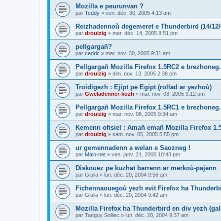
Mozilla e peurunvan ?
par
Teddy
»
ven. déc. 30, 2005 4:13 am
Reizhadennoù degemeret e Thunderbird (14/12/
par
drouizig
»
mer. déc. 14, 2005 8:51 pm
pellgargañ?
par
cedric
»
mer. nov. 30, 2005 9:31 am
Pellgargañ Mozilla Firefox 1.5RC2 e brezhoneg.
par
drouizig
»
dim. nov. 13, 2005 2:38 pm
Troidigezh : Ejipt pe Egipt (rollad ar yezhoù)
par
Gweladenner-kozh
»
mar. nov. 08, 2005 3:12 pm
Pellgargañ Mozilla Firefox 1.5RC1 e brezhoneg.
par
drouizig
»
mar. nov. 08, 2005 9:34 am
Kemenn ofisiel : Amañ emañ Mozilla Firefox 1.
par
drouizig
»
sam. nov. 05, 2005 5:55 pm
ur gemennadenn a welan e Saozneg !
par
Malo-net
»
ven. janv. 21, 2005 10:43 pm
Diskouez pe kuzhat barrenn ar merkoù-pajenn
par
Giulia
»
lun. déc. 20, 2004 9:56 am
Fichennaouegoù yezh evit Firefox ha Thunderb
par
Giulia
»
lun. déc. 20, 2004 9:42 am
Mozilla Firefox ha Thunderbird en div yezh (ga
par
Tanguy Solliec
»
lun. déc. 20, 2004 9:37 am