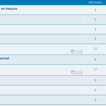
RÉPONSES
 en français
1
3
3
3
17
1
2
reizhañ
6
17
1
2
0
0
4