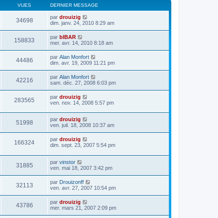
VUES
DERNIER MESSAGE
par
drouizig
34698
dim. janv. 24, 2010 8:29 am
par
bIBAR
158833
mer. avr. 14, 2010 8:18 am
par
Alan Monfort
44486
dim. avr. 19, 2009 11:21 pm
par
Alan Monfort
42216
sam. déc. 27, 2008 6:03 pm
par
drouizig
283565
ven. nov. 14, 2008 5:57 pm
par
drouizig
51998
ven. juil. 18, 2008 10:37 am
par
drouizig
166324
dim. sept. 23, 2007 5:54 pm
par
vinstor
31885
ven. mai 18, 2007 3:42 pm
par
Drouizonff
32113
ven. avr. 27, 2007 10:54 pm
par
drouizig
43786
mer. mars 21, 2007 2:09 pm