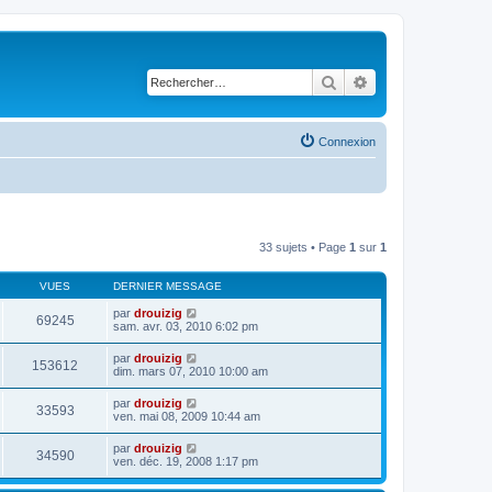
Rechercher
Recherche avancé
Connexion
33 sujets • Page
1
sur
1
VUES
DERNIER MESSAGE
par
drouizig
69245
sam. avr. 03, 2010 6:02 pm
par
drouizig
153612
dim. mars 07, 2010 10:00 am
par
drouizig
33593
ven. mai 08, 2009 10:44 am
par
drouizig
34590
ven. déc. 19, 2008 1:17 pm