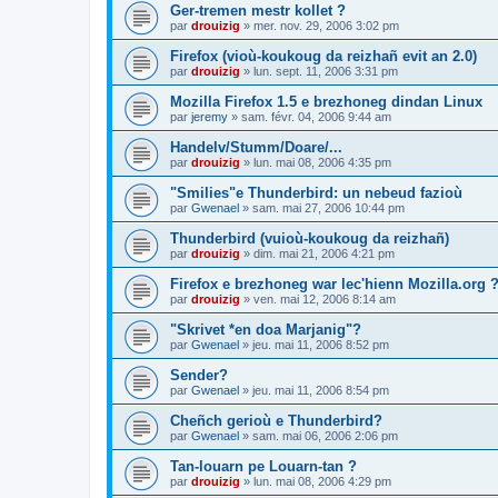
Ger-tremen mestr kollet ?
par
drouizig
»
mer. nov. 29, 2006 3:02 pm
Firefox (vioù-koukoug da reizhañ evit an 2.0)
par
drouizig
»
lun. sept. 11, 2006 3:31 pm
Mozilla Firefox 1.5 e brezhoneg dindan Linux
par
jeremy
»
sam. févr. 04, 2006 9:44 am
Handelv/Stumm/Doare/...
par
drouizig
»
lun. mai 08, 2006 4:35 pm
"Smilies"e Thunderbird: un nebeud fazioù
par
Gwenael
»
sam. mai 27, 2006 10:44 pm
Thunderbird (vuioù-koukoug da reizhañ)
par
drouizig
»
dim. mai 21, 2006 4:21 pm
Firefox e brezhoneg war lec'hienn Mozilla.org 
par
drouizig
»
ven. mai 12, 2006 8:14 am
"Skrivet *en doa Marjanig"?
par
Gwenael
»
jeu. mai 11, 2006 8:52 pm
Sender?
par
Gwenael
»
jeu. mai 11, 2006 8:54 pm
Cheñch gerioù e Thunderbird?
par
Gwenael
»
sam. mai 06, 2006 2:06 pm
Tan-louarn pe Louarn-tan ?
par
drouizig
»
lun. mai 08, 2006 4:29 pm