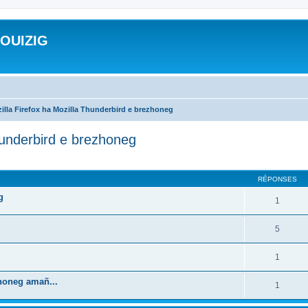
ROUIZIG
illa Firefox ha Mozilla Thunderbird e brezhoneg
hunderbird e brezhoneg
cher
cherche avancée
RÉPONSES
g
1
5
1
zhoneg amañ...
1