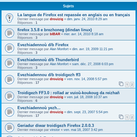
Sujets
La langue de Firefox est repassée en anglais ou en français
Dernier message par
drouizig
«
dim. janv. 24, 2010 8:29 am
Réponses :
1
firefox 3.5.8 e brezhoneg (dindan linux)
Dernier message par
bIBAR
«
mer. avr. 14, 2010 8:18 am
Réponses :
3
Evezhiadennoù d/b Firefox
Dernier message par
Alan Monfort
«
dim. avr. 19, 2009 11:21 pm
Réponses :
3
Evezhiadennoù d/b Thunderbird
Dernier message par
Alan Monfort
«
sam. déc. 27, 2008 6:03 pm
Réponses :
3
Evezhiadennou d/b troidigezh ff3
Dernier message par
drouizig
«
ven. nov. 14, 2008 5:57 pm
Réponses :
17
1
2
Troidigezh FF3.0 : rollad ar vuioù-koukoug da reizhañ
Dernier message par
drouizig
«
ven. juil. 18, 2008 10:37 am
Réponses :
6
Evezhiadennoù yezh...
Dernier message par
drouizig
«
dim. sept. 23, 2007 5:54 pm
Réponses :
17
1
2
Geriadur diwar troidigezh Firefox 2.0.0.3
Dernier message par
vinstor
«
ven. mai 18, 2007 3:42 pm