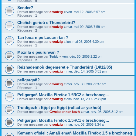
Réponses :
5
Sender?
Dernier message par
drouizig
«
ven. mai 12, 2006 6:57 am
Réponses :
1
Cheñch gerioù e Thunderbird?
Dernier message par
drouizig
«
mar. mai 09, 2006 7:59 am
Réponses :
2
Tan-louarn pe Louarn-tan ?
Dernier message par
drouizig
«
lun. mai 08, 2006 4:30 pm
Réponses :
1
Mozilla e peurunvan ?
Dernier message par
Teddy
«
ven. déc. 30, 2005 2:22 pm
Réponses :
2
Reizhadennoù degemeret e Thunderbird (14/12/05)
Dernier message par
drouizig
«
mer. déc. 14, 2005 8:51 pm
pellgargañ?
Dernier message par
drouizig
«
mer. nov. 30, 2005 9:37 am
Réponses :
1
Pellgargañ Mozilla Firefox 1.5RC2 e brezhoneg...
Dernier message par
drouizig
«
dim. nov. 13, 2005 2:38 pm
Troidigezh : Ejipt pe Egipt (rollad ar yezhoù)
Dernier message par
Gweladenner-kozh
«
mar. nov. 08, 2005 3:12 pm
Pellgargañ Mozilla Firefox 1.5RC1 e brezhoneg...
Dernier message par
drouizig
«
mar. nov. 08, 2005 9:34 am
Kemenn ofisiel : Amañ emañ Mozilla Firefox 1.5 e brezhoneg