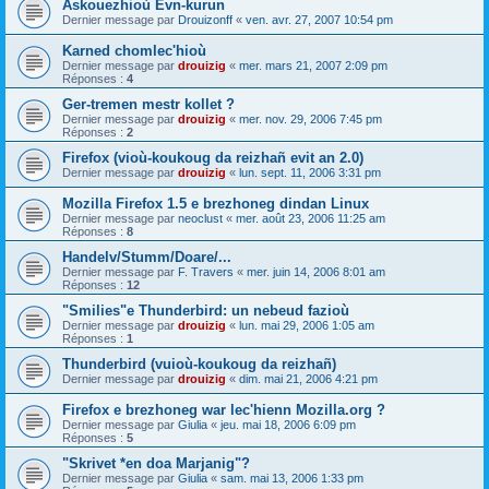
Askouezhioù Evn-kurun
Dernier message par
Drouizonff
«
ven. avr. 27, 2007 10:54 pm
Karned chomlec'hioù
Dernier message par
drouizig
«
mer. mars 21, 2007 2:09 pm
Réponses :
4
Ger-tremen mestr kollet ?
Dernier message par
drouizig
«
mer. nov. 29, 2006 7:45 pm
Réponses :
2
Firefox (vioù-koukoug da reizhañ evit an 2.0)
Dernier message par
drouizig
«
lun. sept. 11, 2006 3:31 pm
Mozilla Firefox 1.5 e brezhoneg dindan Linux
Dernier message par
neoclust
«
mer. août 23, 2006 11:25 am
Réponses :
8
Handelv/Stumm/Doare/...
Dernier message par
F. Travers
«
mer. juin 14, 2006 8:01 am
Réponses :
12
"Smilies"e Thunderbird: un nebeud fazioù
Dernier message par
drouizig
«
lun. mai 29, 2006 1:05 am
Réponses :
1
Thunderbird (vuioù-koukoug da reizhañ)
Dernier message par
drouizig
«
dim. mai 21, 2006 4:21 pm
Firefox e brezhoneg war lec'hienn Mozilla.org ?
Dernier message par
Giulia
«
jeu. mai 18, 2006 6:09 pm
Réponses :
5
"Skrivet *en doa Marjanig"?
Dernier message par
Giulia
«
sam. mai 13, 2006 1:33 pm