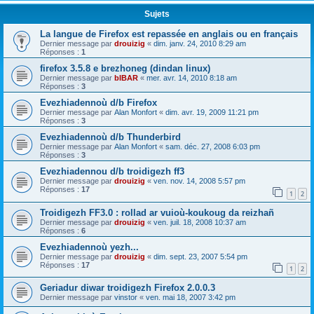
Sujets
La langue de Firefox est repassée en anglais ou en français
Dernier message par
drouizig
«
dim. janv. 24, 2010 8:29 am
Réponses :
1
firefox 3.5.8 e brezhoneg (dindan linux)
Dernier message par
bIBAR
«
mer. avr. 14, 2010 8:18 am
Réponses :
3
Evezhiadennoù d/b Firefox
Dernier message par
Alan Monfort
«
dim. avr. 19, 2009 11:21 pm
Réponses :
3
Evezhiadennoù d/b Thunderbird
Dernier message par
Alan Monfort
«
sam. déc. 27, 2008 6:03 pm
Réponses :
3
Evezhiadennou d/b troidigezh ff3
Dernier message par
drouizig
«
ven. nov. 14, 2008 5:57 pm
Réponses :
17
1
2
Troidigezh FF3.0 : rollad ar vuioù-koukoug da reizhañ
Dernier message par
drouizig
«
ven. juil. 18, 2008 10:37 am
Réponses :
6
Evezhiadennoù yezh...
Dernier message par
drouizig
«
dim. sept. 23, 2007 5:54 pm
Réponses :
17
1
2
Geriadur diwar troidigezh Firefox 2.0.0.3
Dernier message par
vinstor
«
ven. mai 18, 2007 3:42 pm