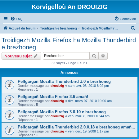
Korvigelloù An DROUIZIG
FAQ
Connexion
R
Accueil du forum
Troidigezh e brezhoneg
Troidigezh Mozilla Firefox ha Mozilla Thunderbird e brezhoneg
e
Troidigezh Mozilla Firefox ha Mozilla Thunderbird
c
e brezhoneg
h
Rechercher
Recherche avanc
Nouveau sujet
e
33 sujets • Page
1
sur
1
r
Annonces
c
h
Pellgargañ Mozilla Thunderbird 3.0 e brezhoneg
Dernier message par
drouizig
«
sam. avr. 03, 2010 6:02 pm
e
Réponses :
1
r
Pellgargañ Mozilla Firefox 3.6 amañ!
Dernier message par
drouizig
«
dim. mars 07, 2010 10:00 am
Réponses :
5
Pellgargañ Mozilla Firefox 3.0.10 e brezhoneg
Dernier message par
drouizig
«
ven. mai 08, 2009 10:44 am
Réponses :
1
Pellgargañ Mozilla Thunderbird 2.0.0.18 e brezhoneg amañ...
Dernier message par
drouizig
«
ven. déc. 19, 2008 1:17 pm
Réponses :
1