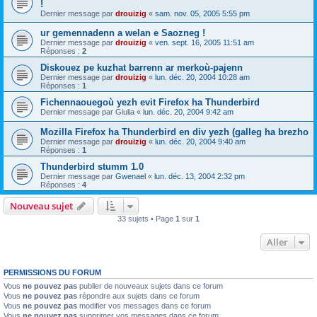
!
Dernier message par
drouizig
«
sam. nov. 05, 2005 5:55 pm
ur gemennadenn a welan e Saozneg !
Dernier message par
drouizig
«
ven. sept. 16, 2005 11:51 am
Réponses :
2
Diskouez pe kuzhat barrenn ar merkoù-pajenn
Dernier message par
drouizig
«
lun. déc. 20, 2004 10:28 am
Réponses :
1
Fichennaouegoù yezh evit Firefox ha Thunderbird
Dernier message par
Giulia
«
lun. déc. 20, 2004 9:42 am
Mozilla Firefox ha Thunderbird en div yezh (galleg ha brezho
Dernier message par
drouizig
«
lun. déc. 20, 2004 9:40 am
Réponses :
1
Thunderbird stumm 1.0
Dernier message par
Gwenael
«
lun. déc. 13, 2004 2:32 pm
Réponses :
4
Nouveau sujet
33 sujets • Page
1
sur
1
Aller
PERMISSIONS DU FORUM
Vous
ne pouvez pas
publier de nouveaux sujets dans ce forum
Vous
ne pouvez pas
répondre aux sujets dans ce forum
Vous
ne pouvez pas
modifier vos messages dans ce forum
Vous
ne pouvez pas
supprimer vos messages dans ce forum