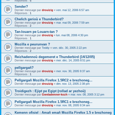
Réponses :
5
Sender?
Dernier message par
drouizig
«
ven. mai 12, 2006 6:57 am
Réponses :
1
Cheñch gerioù e Thunderbird?
Dernier message par
drouizig
«
mar. mai 09, 2006 7:59 am
Réponses :
2
Tan-louarn pe Louarn-tan ?
Dernier message par
drouizig
«
lun. mai 08, 2006 4:30 pm
Réponses :
1
Mozilla e peurunvan ?
Dernier message par
Teddy
«
ven. déc. 30, 2005 2:22 pm
Réponses :
2
Reizhadennoù degemeret e Thunderbird (14/12/05)
Dernier message par
drouizig
«
mer. déc. 14, 2005 8:51 pm
pellgargañ?
Dernier message par
drouizig
«
mer. nov. 30, 2005 9:37 am
Réponses :
1
Pellgargañ Mozilla Firefox 1.5RC2 e brezhoneg...
Dernier message par
drouizig
«
dim. nov. 13, 2005 2:38 pm
Troidigezh : Ejipt pe Egipt (rollad ar yezhoù)
Dernier message par
Gweladenner-kozh
«
mar. nov. 08, 2005 3:12 pm
Pellgargañ Mozilla Firefox 1.5RC1 e brezhoneg...
Dernier message par
drouizig
«
mar. nov. 08, 2005 9:34 am
Kemenn ofisiel : Amañ emañ Mozilla Firefox 1.5 e brezhoneg