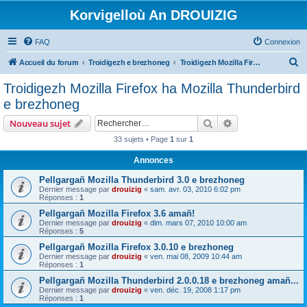
Korvigelloù An DROUIZIG
FAQ
Connexion
R
Accueil du forum
Troidigezh e brezhoneg
Troidigezh Mozilla Firefox ha Mozilla Thunderbird e brezhoneg
e
Troidigezh Mozilla Firefox ha Mozilla Thunderbird
c
e brezhoneg
h
Rechercher
Recherche avanc
Nouveau sujet
e
33 sujets • Page
1
sur
1
r
Annonces
c
h
Pellgargañ Mozilla Thunderbird 3.0 e brezhoneg
Dernier message par
drouizig
«
sam. avr. 03, 2010 6:02 pm
e
Réponses :
1
r
Pellgargañ Mozilla Firefox 3.6 amañ!
Dernier message par
drouizig
«
dim. mars 07, 2010 10:00 am
Réponses :
5
Pellgargañ Mozilla Firefox 3.0.10 e brezhoneg
Dernier message par
drouizig
«
ven. mai 08, 2009 10:44 am
Réponses :
1
Pellgargañ Mozilla Thunderbird 2.0.0.18 e brezhoneg amañ...
Dernier message par
drouizig
«
ven. déc. 19, 2008 1:17 pm
Réponses :
1