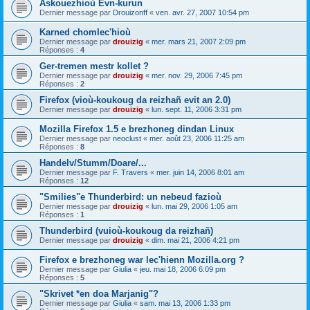
Askouezhioù Evn-kurun
Dernier message par
Drouizonff
«
ven. avr. 27, 2007 10:54 pm
Karned chomlec'hioù
Dernier message par
drouizig
«
mer. mars 21, 2007 2:09 pm
Réponses :
4
Ger-tremen mestr kollet ?
Dernier message par
drouizig
«
mer. nov. 29, 2006 7:45 pm
Réponses :
2
Firefox (vioù-koukoug da reizhañ evit an 2.0)
Dernier message par
drouizig
«
lun. sept. 11, 2006 3:31 pm
Mozilla Firefox 1.5 e brezhoneg dindan Linux
Dernier message par
neoclust
«
mer. août 23, 2006 11:25 am
Réponses :
8
Handelv/Stumm/Doare/...
Dernier message par
F. Travers
«
mer. juin 14, 2006 8:01 am
Réponses :
12
"Smilies"e Thunderbird: un nebeud fazioù
Dernier message par
drouizig
«
lun. mai 29, 2006 1:05 am
Réponses :
1
Thunderbird (vuioù-koukoug da reizhañ)
Dernier message par
drouizig
«
dim. mai 21, 2006 4:21 pm
Firefox e brezhoneg war lec'hienn Mozilla.org ?
Dernier message par
Giulia
«
jeu. mai 18, 2006 6:09 pm
Réponses :
5
"Skrivet *en doa Marjanig"?
Dernier message par
Giulia
«
sam. mai 13, 2006 1:33 pm