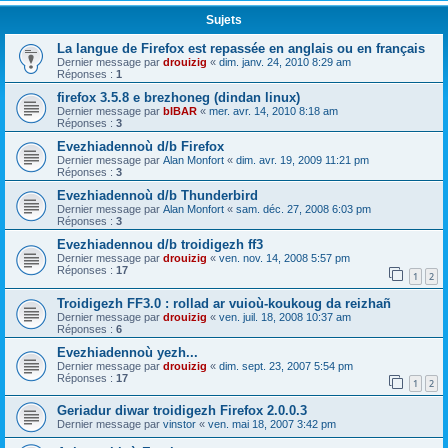
Sujets
La langue de Firefox est repassée en anglais ou en français
Dernier message par
drouizig
«
dim. janv. 24, 2010 8:29 am
Réponses :
1
firefox 3.5.8 e brezhoneg (dindan linux)
Dernier message par
bIBAR
«
mer. avr. 14, 2010 8:18 am
Réponses :
3
Evezhiadennoù d/b Firefox
Dernier message par
Alan Monfort
«
dim. avr. 19, 2009 11:21 pm
Réponses :
3
Evezhiadennoù d/b Thunderbird
Dernier message par
Alan Monfort
«
sam. déc. 27, 2008 6:03 pm
Réponses :
3
Evezhiadennou d/b troidigezh ff3
Dernier message par
drouizig
«
ven. nov. 14, 2008 5:57 pm
Réponses :
17
1
2
Troidigezh FF3.0 : rollad ar vuioù-koukoug da reizhañ
Dernier message par
drouizig
«
ven. juil. 18, 2008 10:37 am
Réponses :
6
Evezhiadennoù yezh...
Dernier message par
drouizig
«
dim. sept. 23, 2007 5:54 pm
Réponses :
17
1
2
Geriadur diwar troidigezh Firefox 2.0.0.3
Dernier message par
vinstor
«
ven. mai 18, 2007 3:42 pm