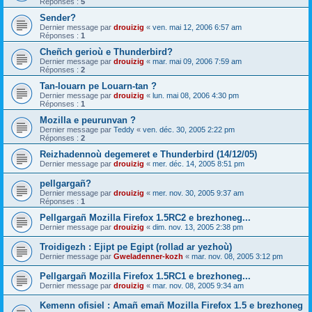
Réponses :
5
Sender?
Dernier message par
drouizig
«
ven. mai 12, 2006 6:57 am
Réponses :
1
Cheñch gerioù e Thunderbird?
Dernier message par
drouizig
«
mar. mai 09, 2006 7:59 am
Réponses :
2
Tan-louarn pe Louarn-tan ?
Dernier message par
drouizig
«
lun. mai 08, 2006 4:30 pm
Réponses :
1
Mozilla e peurunvan ?
Dernier message par
Teddy
«
ven. déc. 30, 2005 2:22 pm
Réponses :
2
Reizhadennoù degemeret e Thunderbird (14/12/05)
Dernier message par
drouizig
«
mer. déc. 14, 2005 8:51 pm
pellgargañ?
Dernier message par
drouizig
«
mer. nov. 30, 2005 9:37 am
Réponses :
1
Pellgargañ Mozilla Firefox 1.5RC2 e brezhoneg...
Dernier message par
drouizig
«
dim. nov. 13, 2005 2:38 pm
Troidigezh : Ejipt pe Egipt (rollad ar yezhoù)
Dernier message par
Gweladenner-kozh
«
mar. nov. 08, 2005 3:12 pm
Pellgargañ Mozilla Firefox 1.5RC1 e brezhoneg...
Dernier message par
drouizig
«
mar. nov. 08, 2005 9:34 am
Kemenn ofisiel : Amañ emañ Mozilla Firefox 1.5 e brezhoneg