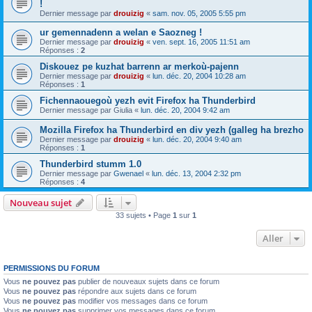
!
Dernier message par
drouizig
«
sam. nov. 05, 2005 5:55 pm
ur gemennadenn a welan e Saozneg !
Dernier message par
drouizig
«
ven. sept. 16, 2005 11:51 am
Réponses :
2
Diskouez pe kuzhat barrenn ar merkoù-pajenn
Dernier message par
drouizig
«
lun. déc. 20, 2004 10:28 am
Réponses :
1
Fichennaouegoù yezh evit Firefox ha Thunderbird
Dernier message par
Giulia
«
lun. déc. 20, 2004 9:42 am
Mozilla Firefox ha Thunderbird en div yezh (galleg ha brezho
Dernier message par
drouizig
«
lun. déc. 20, 2004 9:40 am
Réponses :
1
Thunderbird stumm 1.0
Dernier message par
Gwenael
«
lun. déc. 13, 2004 2:32 pm
Réponses :
4
Nouveau sujet
33 sujets • Page
1
sur
1
Aller
PERMISSIONS DU FORUM
Vous
ne pouvez pas
publier de nouveaux sujets dans ce forum
Vous
ne pouvez pas
répondre aux sujets dans ce forum
Vous
ne pouvez pas
modifier vos messages dans ce forum
Vous
ne pouvez pas
supprimer vos messages dans ce forum