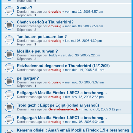
Réponses :
5
Sender?
Dernier message par
drouizig
«
ven. mai 12, 2006 6:57 am
Réponses :
1
Cheñch gerioù e Thunderbird?
Dernier message par
drouizig
«
mar. mai 09, 2006 7:59 am
Réponses :
2
Tan-louarn pe Louarn-tan ?
Dernier message par
drouizig
«
lun. mai 08, 2006 4:30 pm
Réponses :
1
Mozilla e peurunvan ?
Dernier message par
Teddy
«
ven. déc. 30, 2005 2:22 pm
Réponses :
2
Reizhadennoù degemeret e Thunderbird (14/12/05)
Dernier message par
drouizig
«
mer. déc. 14, 2005 8:51 pm
pellgargañ?
Dernier message par
drouizig
«
mer. nov. 30, 2005 9:37 am
Réponses :
1
Pellgargañ Mozilla Firefox 1.5RC2 e brezhoneg...
Dernier message par
drouizig
«
dim. nov. 13, 2005 2:38 pm
Troidigezh : Ejipt pe Egipt (rollad ar yezhoù)
Dernier message par
Gweladenner-kozh
«
mar. nov. 08, 2005 3:12 pm
Pellgargañ Mozilla Firefox 1.5RC1 e brezhoneg...
Dernier message par
drouizig
«
mar. nov. 08, 2005 9:34 am
Kemenn ofisiel : Amañ emañ Mozilla Firefox 1.5 e brezhoneg