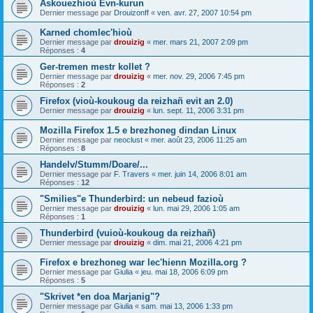
Askouezhioù Evn-kurun
Dernier message par
Drouizonff
«
ven. avr. 27, 2007 10:54 pm
Karned chomlec'hioù
Dernier message par
drouizig
«
mer. mars 21, 2007 2:09 pm
Réponses :
4
Ger-tremen mestr kollet ?
Dernier message par
drouizig
«
mer. nov. 29, 2006 7:45 pm
Réponses :
2
Firefox (vioù-koukoug da reizhañ evit an 2.0)
Dernier message par
drouizig
«
lun. sept. 11, 2006 3:31 pm
Mozilla Firefox 1.5 e brezhoneg dindan Linux
Dernier message par
neoclust
«
mer. août 23, 2006 11:25 am
Réponses :
8
Handelv/Stumm/Doare/...
Dernier message par
F. Travers
«
mer. juin 14, 2006 8:01 am
Réponses :
12
"Smilies"e Thunderbird: un nebeud fazioù
Dernier message par
drouizig
«
lun. mai 29, 2006 1:05 am
Réponses :
1
Thunderbird (vuioù-koukoug da reizhañ)
Dernier message par
drouizig
«
dim. mai 21, 2006 4:21 pm
Firefox e brezhoneg war lec'hienn Mozilla.org ?
Dernier message par
Giulia
«
jeu. mai 18, 2006 6:09 pm
Réponses :
5
"Skrivet *en doa Marjanig"?
Dernier message par
Giulia
«
sam. mai 13, 2006 1:33 pm