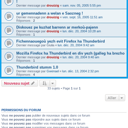
!
Dernier message par
drouizig
«
sam. nov. 05, 2005 5:55 pm
ur gemennadenn a welan e Saozneg !
Dernier message par
drouizig
«
ven. sept. 16, 2005 11:51 am
Réponses :
2
Diskouez pe kuzhat barrenn ar merkoù-pajenn
Dernier message par
drouizig
«
lun. déc. 20, 2004 10:28 am
Réponses :
1
Fichennaouegoù yezh evit Firefox ha Thunderbird
Dernier message par
Giulia
«
lun. déc. 20, 2004 9:42 am
Mozilla Firefox ha Thunderbird en div yezh (galleg ha brezho
Dernier message par
drouizig
«
lun. déc. 20, 2004 9:40 am
Réponses :
1
Thunderbird stumm 1.0
Dernier message par
Gwenael
«
lun. déc. 13, 2004 2:32 pm
Réponses :
4
Nouveau sujet
33 sujets • Page
1
sur
1
Aller
PERMISSIONS DU FORUM
Vous
ne pouvez pas
publier de nouveaux sujets dans ce forum
Vous
ne pouvez pas
répondre aux sujets dans ce forum
Vous
ne pouvez pas
modifier vos messages dans ce forum
Vous
ne pouvez pas
supprimer vos messages dans ce forum