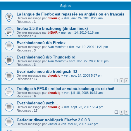
Sujets
La langue de Firefox est repassée en anglais ou en français
Dernier message par
drouizig
«
dim. janv. 24, 2010 8:29 am
Réponses :
1
firefox 3.5.8 e brezhoneg (dindan linux)
Dernier message par
bIBAR
«
mer. avr. 14, 2010 8:18 am
Réponses :
3
Evezhiadennoù d/b Firefox
Dernier message par
Alan Monfort
«
dim. avr. 19, 2009 11:21 pm
Réponses :
3
Evezhiadennoù d/b Thunderbird
Dernier message par
Alan Monfort
«
sam. déc. 27, 2008 6:03 pm
Réponses :
3
Evezhiadennou d/b troidigezh ff3
Dernier message par
drouizig
«
ven. nov. 14, 2008 5:57 pm
Réponses :
17
1
2
Troidigezh FF3.0 : rollad ar vuioù-koukoug da reizhañ
Dernier message par
drouizig
«
ven. juil. 18, 2008 10:37 am
Réponses :
6
Evezhiadennoù yezh...
Dernier message par
drouizig
«
dim. sept. 23, 2007 5:54 pm
Réponses :
17
1
2
Geriadur diwar troidigezh Firefox 2.0.0.3
Dernier message par
vinstor
«
ven. mai 18, 2007 3:42 pm