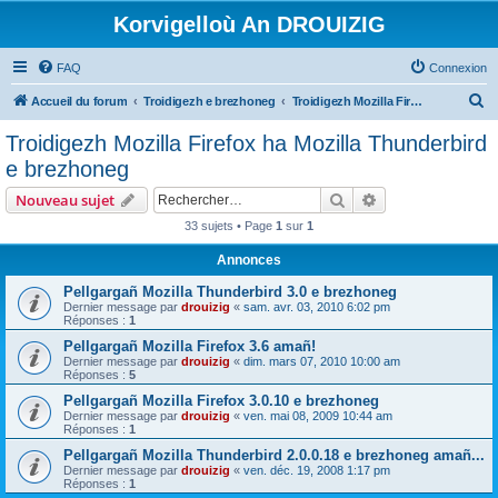
Korvigelloù An DROUIZIG
FAQ
Connexion
R
Accueil du forum
Troidigezh e brezhoneg
Troidigezh Mozilla Firefox ha Mozilla Thunderbird e brezhoneg
e
Troidigezh Mozilla Firefox ha Mozilla Thunderbird
c
e brezhoneg
h
Rechercher
Recherche avanc
Nouveau sujet
e
33 sujets • Page
1
sur
1
r
Annonces
c
h
Pellgargañ Mozilla Thunderbird 3.0 e brezhoneg
Dernier message par
drouizig
«
sam. avr. 03, 2010 6:02 pm
e
Réponses :
1
r
Pellgargañ Mozilla Firefox 3.6 amañ!
Dernier message par
drouizig
«
dim. mars 07, 2010 10:00 am
Réponses :
5
Pellgargañ Mozilla Firefox 3.0.10 e brezhoneg
Dernier message par
drouizig
«
ven. mai 08, 2009 10:44 am
Réponses :
1
Pellgargañ Mozilla Thunderbird 2.0.0.18 e brezhoneg amañ...
Dernier message par
drouizig
«
ven. déc. 19, 2008 1:17 pm
Réponses :
1