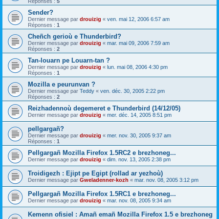
Réponses :
5
Sender?
Dernier message par
drouizig
«
ven. mai 12, 2006 6:57 am
Réponses :
1
Cheñch gerioù e Thunderbird?
Dernier message par
drouizig
«
mar. mai 09, 2006 7:59 am
Réponses :
2
Tan-louarn pe Louarn-tan ?
Dernier message par
drouizig
«
lun. mai 08, 2006 4:30 pm
Réponses :
1
Mozilla e peurunvan ?
Dernier message par
Teddy
«
ven. déc. 30, 2005 2:22 pm
Réponses :
2
Reizhadennoù degemeret e Thunderbird (14/12/05)
Dernier message par
drouizig
«
mer. déc. 14, 2005 8:51 pm
pellgargañ?
Dernier message par
drouizig
«
mer. nov. 30, 2005 9:37 am
Réponses :
1
Pellgargañ Mozilla Firefox 1.5RC2 e brezhoneg...
Dernier message par
drouizig
«
dim. nov. 13, 2005 2:38 pm
Troidigezh : Ejipt pe Egipt (rollad ar yezhoù)
Dernier message par
Gweladenner-kozh
«
mar. nov. 08, 2005 3:12 pm
Pellgargañ Mozilla Firefox 1.5RC1 e brezhoneg...
Dernier message par
drouizig
«
mar. nov. 08, 2005 9:34 am
Kemenn ofisiel : Amañ emañ Mozilla Firefox 1.5 e brezhoneg