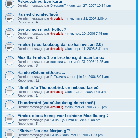
Askouezhioù Evn-kurun
Dernier message par
Drouizonff
«
ven. avr. 27, 2007 10:54 pm
Karned chomlec'hioù
Dernier message par
drouizig
«
mer. mars 21, 2007 2:09 pm
Réponses :
4
Ger-tremen mestr kollet ?
Dernier message par
drouizig
«
mer. nov. 29, 2006 7:45 pm
Réponses :
2
Firefox (vioù-koukoug da reizhañ evit an 2.0)
Dernier message par
drouizig
«
lun. sept. 11, 2006 3:31 pm
Mozilla Firefox 1.5 e brezhoneg dindan Linux
Dernier message par
neoclust
«
mer. août 23, 2006 11:25 am
Réponses :
8
Handelv/Stumm/Doare/...
Dernier message par
F. Travers
«
mer. juin 14, 2006 8:01 am
Réponses :
12
"Smilies"e Thunderbird: un nebeud fazioù
Dernier message par
drouizig
«
lun. mai 29, 2006 1:05 am
Réponses :
1
Thunderbird (vuioù-koukoug da reizhañ)
Dernier message par
drouizig
«
dim. mai 21, 2006 4:21 pm
Firefox e brezhoneg war lec'hienn Mozilla.org ?
Dernier message par
Giulia
«
jeu. mai 18, 2006 6:09 pm
Réponses :
5
"Skrivet *en doa Marjanig"?
Dernier message par
Giulia
«
sam. mai 13, 2006 1:33 pm