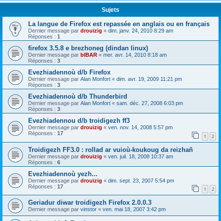
Sujets
La langue de Firefox est repassée en anglais ou en français
Dernier message par
drouizig
«
dim. janv. 24, 2010 8:29 am
Réponses :
1
firefox 3.5.8 e brezhoneg (dindan linux)
Dernier message par
bIBAR
«
mer. avr. 14, 2010 8:18 am
Réponses :
3
Evezhiadennoù d/b Firefox
Dernier message par
Alan Monfort
«
dim. avr. 19, 2009 11:21 pm
Réponses :
3
Evezhiadennoù d/b Thunderbird
Dernier message par
Alan Monfort
«
sam. déc. 27, 2008 6:03 pm
Réponses :
3
Evezhiadennou d/b troidigezh ff3
Dernier message par
drouizig
«
ven. nov. 14, 2008 5:57 pm
Réponses :
17
1
2
Troidigezh FF3.0 : rollad ar vuioù-koukoug da reizhañ
Dernier message par
drouizig
«
ven. juil. 18, 2008 10:37 am
Réponses :
6
Evezhiadennoù yezh...
Dernier message par
drouizig
«
dim. sept. 23, 2007 5:54 pm
Réponses :
17
1
2
Geriadur diwar troidigezh Firefox 2.0.0.3
Dernier message par
vinstor
«
ven. mai 18, 2007 3:42 pm