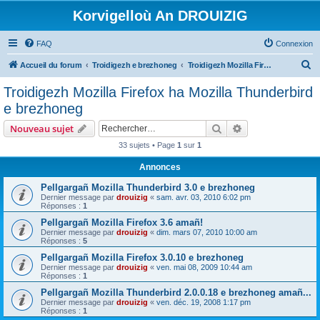
Korvigelloù An DROUIZIG
FAQ
Connexion
R
Accueil du forum
Troidigezh e brezhoneg
Troidigezh Mozilla Firefox ha Mozilla Thunderbird e brezhoneg
e
Troidigezh Mozilla Firefox ha Mozilla Thunderbird
c
e brezhoneg
h
Rechercher
Recherche avanc
Nouveau sujet
e
33 sujets • Page
1
sur
1
r
Annonces
c
h
Pellgargañ Mozilla Thunderbird 3.0 e brezhoneg
Dernier message par
drouizig
«
sam. avr. 03, 2010 6:02 pm
e
Réponses :
1
r
Pellgargañ Mozilla Firefox 3.6 amañ!
Dernier message par
drouizig
«
dim. mars 07, 2010 10:00 am
Réponses :
5
Pellgargañ Mozilla Firefox 3.0.10 e brezhoneg
Dernier message par
drouizig
«
ven. mai 08, 2009 10:44 am
Réponses :
1
Pellgargañ Mozilla Thunderbird 2.0.0.18 e brezhoneg amañ...
Dernier message par
drouizig
«
ven. déc. 19, 2008 1:17 pm
Réponses :
1