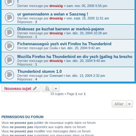
!
Dernier message par
drouizig
«
sam. nov. 05, 2005 5:55 pm
ur gemennadenn a welan e Saozneg !
Dernier message par
drouizig
«
ven. sept. 16, 2005 11:51 am
Réponses :
2
Diskouez pe kuzhat barrenn ar merkoù-pajenn
Dernier message par
drouizig
«
lun. déc. 20, 2004 10:28 am
Réponses :
1
Fichennaouegoù yezh evit Firefox ha Thunderbird
Dernier message par
Giulia
«
lun. déc. 20, 2004 9:42 am
Mozilla Firefox ha Thunderbird en div yezh (galleg ha brezho
Dernier message par
drouizig
«
lun. déc. 20, 2004 9:40 am
Réponses :
1
Thunderbird stumm 1.0
Dernier message par
Gwenael
«
lun. déc. 13, 2004 2:32 pm
Réponses :
4
Nouveau sujet
33 sujets • Page
1
sur
1
Aller
PERMISSIONS DU FORUM
Vous
ne pouvez pas
publier de nouveaux sujets dans ce forum
Vous
ne pouvez pas
répondre aux sujets dans ce forum
Vous
ne pouvez pas
modifier vos messages dans ce forum
Vous
ne pouvez pas
supprimer vos messages dans ce forum