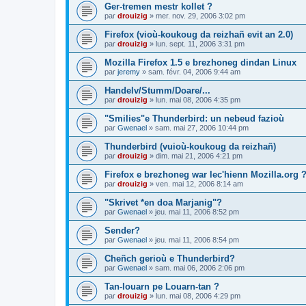
Ger-tremen mestr kollet ?
par
drouizig
»
mer. nov. 29, 2006 3:02 pm
Firefox (vioù-koukoug da reizhañ evit an 2.0)
par
drouizig
»
lun. sept. 11, 2006 3:31 pm
Mozilla Firefox 1.5 e brezhoneg dindan Linux
par
jeremy
»
sam. févr. 04, 2006 9:44 am
Handelv/Stumm/Doare/...
par
drouizig
»
lun. mai 08, 2006 4:35 pm
"Smilies"e Thunderbird: un nebeud fazioù
par
Gwenael
»
sam. mai 27, 2006 10:44 pm
Thunderbird (vuioù-koukoug da reizhañ)
par
drouizig
»
dim. mai 21, 2006 4:21 pm
Firefox e brezhoneg war lec'hienn Mozilla.org 
par
drouizig
»
ven. mai 12, 2006 8:14 am
"Skrivet *en doa Marjanig"?
par
Gwenael
»
jeu. mai 11, 2006 8:52 pm
Sender?
par
Gwenael
»
jeu. mai 11, 2006 8:54 pm
Cheñch gerioù e Thunderbird?
par
Gwenael
»
sam. mai 06, 2006 2:06 pm
Tan-louarn pe Louarn-tan ?
par
drouizig
»
lun. mai 08, 2006 4:29 pm