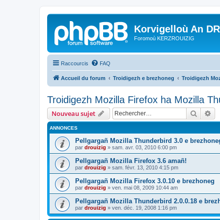
Korvigelloù An D
Foromoù KERZROUIZIG
Raccourcis
FAQ
Accueil du forum
Troidigezh e brezhoneg
Troidigezh Moz
Troidigezh Mozilla Firefox ha Mozilla T
Recher
Re
Nouveau sujet
ANNONCES
Pellgargañ Mozilla Thunderbird 3.0 e brezhone
par
drouizig
»
sam. avr. 03, 2010 6:00 pm
Pellgargañ Mozilla Firefox 3.6 amañ!
par
drouizig
»
sam. févr. 13, 2010 4:15 pm
Pellgargañ Mozilla Firefox 3.0.10 e brezhoneg
par
drouizig
»
ven. mai 08, 2009 10:44 am
Pellgargañ Mozilla Thunderbird 2.0.0.18 e bre
par
drouizig
»
ven. déc. 19, 2008 1:16 pm