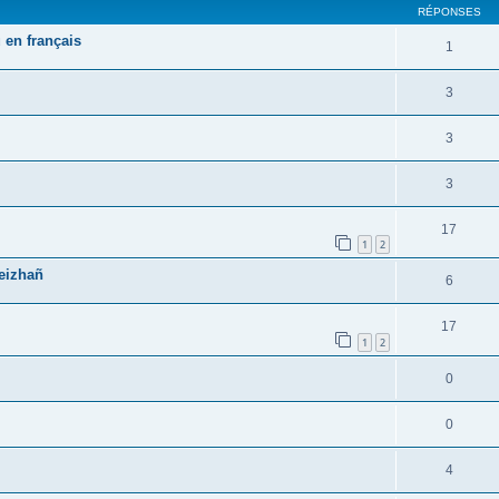
RÉPONSES
 en français
1
3
3
3
17
1
2
reizhañ
6
17
1
2
0
0
4