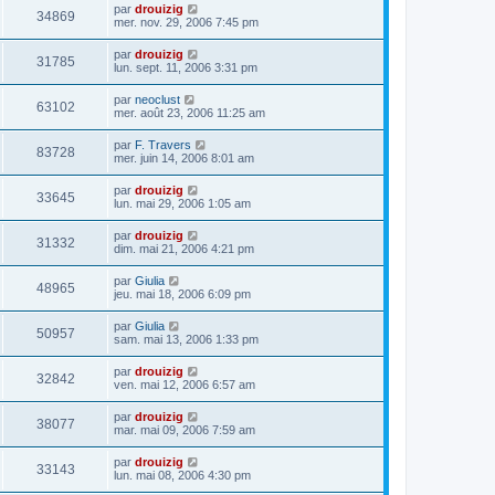
par
drouizig
34869
mer. nov. 29, 2006 7:45 pm
par
drouizig
31785
lun. sept. 11, 2006 3:31 pm
par
neoclust
63102
mer. août 23, 2006 11:25 am
par
F. Travers
83728
mer. juin 14, 2006 8:01 am
par
drouizig
33645
lun. mai 29, 2006 1:05 am
par
drouizig
31332
dim. mai 21, 2006 4:21 pm
par
Giulia
48965
jeu. mai 18, 2006 6:09 pm
par
Giulia
50957
sam. mai 13, 2006 1:33 pm
par
drouizig
32842
ven. mai 12, 2006 6:57 am
par
drouizig
38077
mar. mai 09, 2006 7:59 am
par
drouizig
33143
lun. mai 08, 2006 4:30 pm