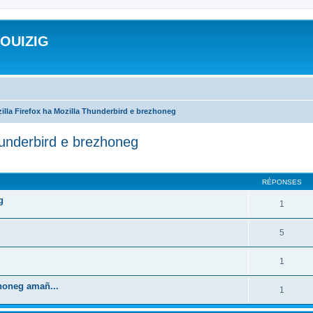
ROUIZIG
illa Firefox ha Mozilla Thunderbird e brezhoneg
hunderbird e brezhoneg
cher
cherche avancée
RÉPONSES
g
1
5
1
zhoneg amañ...
1