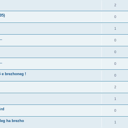
2
05)
0
1
..
0
0
..
0
5 e brezhoneg !
0
2
1
ird
0
lleg ha brezho
1