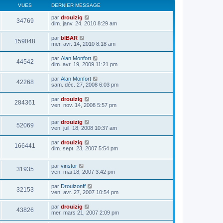
VUES
DERNIER MESSAGE
par
drouizig
34769
dim. janv. 24, 2010 8:29 am
par
bIBAR
159048
mer. avr. 14, 2010 8:18 am
par
Alan Monfort
44542
dim. avr. 19, 2009 11:21 pm
par
Alan Monfort
42268
sam. déc. 27, 2008 6:03 pm
par
drouizig
284361
ven. nov. 14, 2008 5:57 pm
par
drouizig
52069
ven. juil. 18, 2008 10:37 am
par
drouizig
166441
dim. sept. 23, 2007 5:54 pm
par
vinstor
31935
ven. mai 18, 2007 3:42 pm
par
Drouizonff
32153
ven. avr. 27, 2007 10:54 pm
par
drouizig
43826
mer. mars 21, 2007 2:09 pm