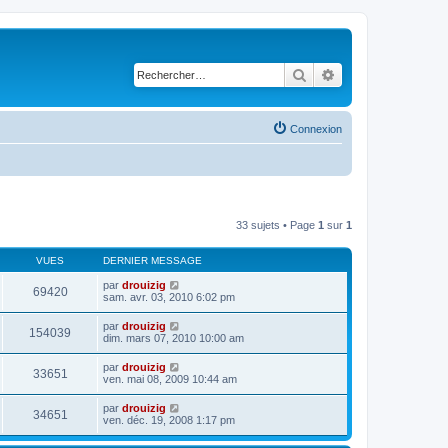
Rechercher
Recherche avancé
Connexion
33 sujets • Page
1
sur
1
VUES
DERNIER MESSAGE
par
drouizig
69420
sam. avr. 03, 2010 6:02 pm
par
drouizig
154039
dim. mars 07, 2010 10:00 am
par
drouizig
33651
ven. mai 08, 2009 10:44 am
par
drouizig
34651
ven. déc. 19, 2008 1:17 pm