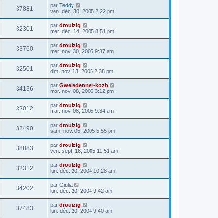
par
Teddy
37881
ven. déc. 30, 2005 2:22 pm
par
drouizig
32301
mer. déc. 14, 2005 8:51 pm
par
drouizig
33760
mer. nov. 30, 2005 9:37 am
par
drouizig
32501
dim. nov. 13, 2005 2:38 pm
par
Gweladenner-kozh
34136
mar. nov. 08, 2005 3:12 pm
par
drouizig
32012
mar. nov. 08, 2005 9:34 am
par
drouizig
32490
sam. nov. 05, 2005 5:55 pm
par
drouizig
38883
ven. sept. 16, 2005 11:51 am
par
drouizig
32312
lun. déc. 20, 2004 10:28 am
par
Giulia
34202
lun. déc. 20, 2004 9:42 am
par
drouizig
37483
lun. déc. 20, 2004 9:40 am