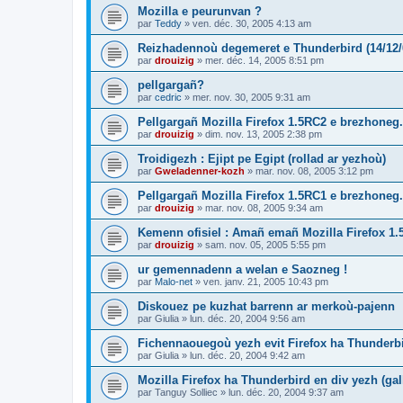
Mozilla e peurunvan ?
par
Teddy
»
ven. déc. 30, 2005 4:13 am
Reizhadennoù degemeret e Thunderbird (14/12/
par
drouizig
»
mer. déc. 14, 2005 8:51 pm
pellgargañ?
par
cedric
»
mer. nov. 30, 2005 9:31 am
Pellgargañ Mozilla Firefox 1.5RC2 e brezhoneg.
par
drouizig
»
dim. nov. 13, 2005 2:38 pm
Troidigezh : Ejipt pe Egipt (rollad ar yezhoù)
par
Gweladenner-kozh
»
mar. nov. 08, 2005 3:12 pm
Pellgargañ Mozilla Firefox 1.5RC1 e brezhoneg.
par
drouizig
»
mar. nov. 08, 2005 9:34 am
Kemenn ofisiel : Amañ emañ Mozilla Firefox 1.
par
drouizig
»
sam. nov. 05, 2005 5:55 pm
ur gemennadenn a welan e Saozneg !
par
Malo-net
»
ven. janv. 21, 2005 10:43 pm
Diskouez pe kuzhat barrenn ar merkoù-pajenn
par
Giulia
»
lun. déc. 20, 2004 9:56 am
Fichennaouegoù yezh evit Firefox ha Thunderb
par
Giulia
»
lun. déc. 20, 2004 9:42 am
Mozilla Firefox ha Thunderbird en div yezh (ga
par
Tanguy Solliec
»
lun. déc. 20, 2004 9:37 am