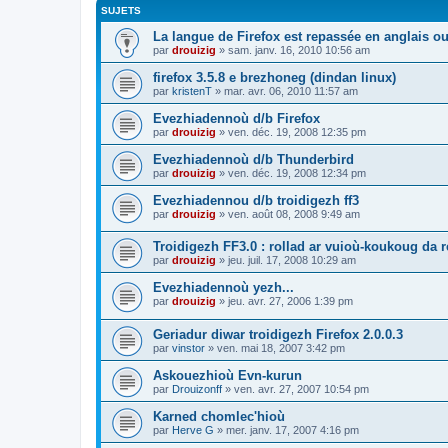
SUJETS
La langue de Firefox est repassée en anglais ou
par
drouizig
»
sam. janv. 16, 2010 10:56 am
firefox 3.5.8 e brezhoneg (dindan linux)
par
kristenT
»
mar. avr. 06, 2010 11:57 am
Evezhiadennoù d/b Firefox
par
drouizig
»
ven. déc. 19, 2008 12:35 pm
Evezhiadennoù d/b Thunderbird
par
drouizig
»
ven. déc. 19, 2008 12:34 pm
Evezhiadennou d/b troidigezh ff3
par
drouizig
»
ven. août 08, 2008 9:49 am
Troidigezh FF3.0 : rollad ar vuioù-koukoug da 
par
drouizig
»
jeu. juil. 17, 2008 10:29 am
Evezhiadennoù yezh...
par
drouizig
»
jeu. avr. 27, 2006 1:39 pm
Geriadur diwar troidigezh Firefox 2.0.0.3
par
vinstor
»
ven. mai 18, 2007 3:42 pm
Askouezhioù Evn-kurun
par
Drouizonff
»
ven. avr. 27, 2007 10:54 pm
Karned chomlec'hioù
par
Herve G
»
mer. janv. 17, 2007 4:16 pm