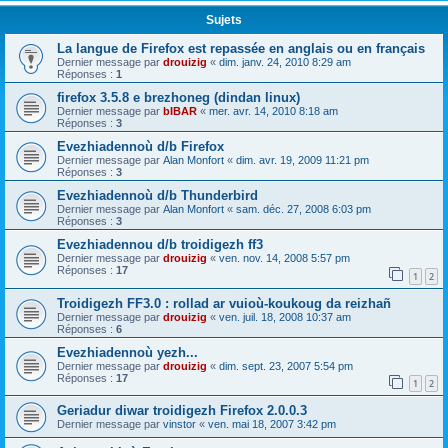
Sujets
La langue de Firefox est repassée en anglais ou en français
Dernier message par
drouizig
«
dim. janv. 24, 2010 8:29 am
Réponses :
1
firefox 3.5.8 e brezhoneg (dindan linux)
Dernier message par
bIBAR
«
mer. avr. 14, 2010 8:18 am
Réponses :
3
Evezhiadennoù d/b Firefox
Dernier message par
Alan Monfort
«
dim. avr. 19, 2009 11:21 pm
Réponses :
3
Evezhiadennoù d/b Thunderbird
Dernier message par
Alan Monfort
«
sam. déc. 27, 2008 6:03 pm
Réponses :
3
Evezhiadennou d/b troidigezh ff3
Dernier message par
drouizig
«
ven. nov. 14, 2008 5:57 pm
Réponses :
17
1
2
Troidigezh FF3.0 : rollad ar vuioù-koukoug da reizhañ
Dernier message par
drouizig
«
ven. juil. 18, 2008 10:37 am
Réponses :
6
Evezhiadennoù yezh...
Dernier message par
drouizig
«
dim. sept. 23, 2007 5:54 pm
Réponses :
17
1
2
Geriadur diwar troidigezh Firefox 2.0.0.3
Dernier message par
vinstor
«
ven. mai 18, 2007 3:42 pm