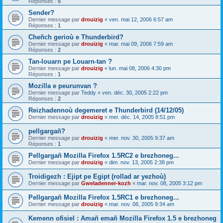
Réponses :
5
Sender?
Dernier message par
drouizig
«
ven. mai 12, 2006 6:57 am
Réponses :
1
Cheñch gerioù e Thunderbird?
Dernier message par
drouizig
«
mar. mai 09, 2006 7:59 am
Réponses :
2
Tan-louarn pe Louarn-tan ?
Dernier message par
drouizig
«
lun. mai 08, 2006 4:30 pm
Réponses :
1
Mozilla e peurunvan ?
Dernier message par
Teddy
«
ven. déc. 30, 2005 2:22 pm
Réponses :
2
Reizhadennoù degemeret e Thunderbird (14/12/05)
Dernier message par
drouizig
«
mer. déc. 14, 2005 8:51 pm
pellgargañ?
Dernier message par
drouizig
«
mer. nov. 30, 2005 9:37 am
Réponses :
1
Pellgargañ Mozilla Firefox 1.5RC2 e brezhoneg...
Dernier message par
drouizig
«
dim. nov. 13, 2005 2:38 pm
Troidigezh : Ejipt pe Egipt (rollad ar yezhoù)
Dernier message par
Gweladenner-kozh
«
mar. nov. 08, 2005 3:12 pm
Pellgargañ Mozilla Firefox 1.5RC1 e brezhoneg...
Dernier message par
drouizig
«
mar. nov. 08, 2005 9:34 am
Kemenn ofisiel : Amañ emañ Mozilla Firefox 1.5 e brezhoneg