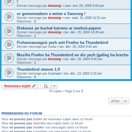
!
Dernier message par
drouizig
«
sam. nov. 05, 2005 5:55 pm
ur gemennadenn a welan e Saozneg !
Dernier message par
drouizig
«
ven. sept. 16, 2005 11:51 am
Réponses :
2
Diskouez pe kuzhat barrenn ar merkoù-pajenn
Dernier message par
drouizig
«
lun. déc. 20, 2004 10:28 am
Réponses :
1
Fichennaouegoù yezh evit Firefox ha Thunderbird
Dernier message par
Giulia
«
lun. déc. 20, 2004 9:42 am
Mozilla Firefox ha Thunderbird en div yezh (galleg ha brezho
Dernier message par
drouizig
«
lun. déc. 20, 2004 9:40 am
Réponses :
1
Thunderbird stumm 1.0
Dernier message par
Gwenael
«
lun. déc. 13, 2004 2:32 pm
Réponses :
4
Nouveau sujet
33 sujets • Page
1
sur
1
Aller
PERMISSIONS DU FORUM
Vous
ne pouvez pas
publier de nouveaux sujets dans ce forum
Vous
ne pouvez pas
répondre aux sujets dans ce forum
Vous
ne pouvez pas
modifier vos messages dans ce forum
Vous
ne pouvez pas
supprimer vos messages dans ce forum