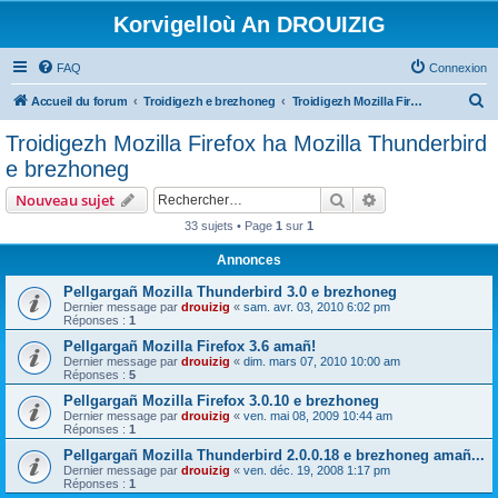
Korvigelloù An DROUIZIG
FAQ
Connexion
R
Accueil du forum
Troidigezh e brezhoneg
Troidigezh Mozilla Firefox ha Mozilla Thunderbird e brezhoneg
e
Troidigezh Mozilla Firefox ha Mozilla Thunderbird
c
e brezhoneg
h
Rechercher
Recherche avanc
Nouveau sujet
e
33 sujets • Page
1
sur
1
r
Annonces
c
h
Pellgargañ Mozilla Thunderbird 3.0 e brezhoneg
Dernier message par
drouizig
«
sam. avr. 03, 2010 6:02 pm
e
Réponses :
1
r
Pellgargañ Mozilla Firefox 3.6 amañ!
Dernier message par
drouizig
«
dim. mars 07, 2010 10:00 am
Réponses :
5
Pellgargañ Mozilla Firefox 3.0.10 e brezhoneg
Dernier message par
drouizig
«
ven. mai 08, 2009 10:44 am
Réponses :
1
Pellgargañ Mozilla Thunderbird 2.0.0.18 e brezhoneg amañ...
Dernier message par
drouizig
«
ven. déc. 19, 2008 1:17 pm
Réponses :
1