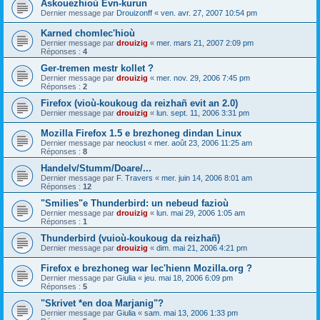
Askouezhioù Evn-kurun
Dernier message par
Drouizonff
«
ven. avr. 27, 2007 10:54 pm
Karned chomlec'hioù
Dernier message par
drouizig
«
mer. mars 21, 2007 2:09 pm
Réponses :
4
Ger-tremen mestr kollet ?
Dernier message par
drouizig
«
mer. nov. 29, 2006 7:45 pm
Réponses :
2
Firefox (vioù-koukoug da reizhañ evit an 2.0)
Dernier message par
drouizig
«
lun. sept. 11, 2006 3:31 pm
Mozilla Firefox 1.5 e brezhoneg dindan Linux
Dernier message par
neoclust
«
mer. août 23, 2006 11:25 am
Réponses :
8
Handelv/Stumm/Doare/...
Dernier message par
F. Travers
«
mer. juin 14, 2006 8:01 am
Réponses :
12
"Smilies"e Thunderbird: un nebeud fazioù
Dernier message par
drouizig
«
lun. mai 29, 2006 1:05 am
Réponses :
1
Thunderbird (vuioù-koukoug da reizhañ)
Dernier message par
drouizig
«
dim. mai 21, 2006 4:21 pm
Firefox e brezhoneg war lec'hienn Mozilla.org ?
Dernier message par
Giulia
«
jeu. mai 18, 2006 6:09 pm
Réponses :
5
"Skrivet *en doa Marjanig"?
Dernier message par
Giulia
«
sam. mai 13, 2006 1:33 pm