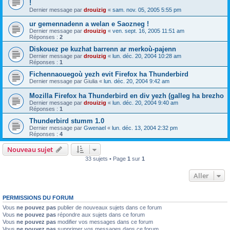
!
Dernier message par
drouizig
«
sam. nov. 05, 2005 5:55 pm
ur gemennadenn a welan e Saozneg !
Dernier message par
drouizig
«
ven. sept. 16, 2005 11:51 am
Réponses :
2
Diskouez pe kuzhat barrenn ar merkoù-pajenn
Dernier message par
drouizig
«
lun. déc. 20, 2004 10:28 am
Réponses :
1
Fichennaouegoù yezh evit Firefox ha Thunderbird
Dernier message par
Giulia
«
lun. déc. 20, 2004 9:42 am
Mozilla Firefox ha Thunderbird en div yezh (galleg ha brezho
Dernier message par
drouizig
«
lun. déc. 20, 2004 9:40 am
Réponses :
1
Thunderbird stumm 1.0
Dernier message par
Gwenael
«
lun. déc. 13, 2004 2:32 pm
Réponses :
4
Nouveau sujet
33 sujets • Page
1
sur
1
Aller
PERMISSIONS DU FORUM
Vous
ne pouvez pas
publier de nouveaux sujets dans ce forum
Vous
ne pouvez pas
répondre aux sujets dans ce forum
Vous
ne pouvez pas
modifier vos messages dans ce forum
Vous
ne pouvez pas
supprimer vos messages dans ce forum