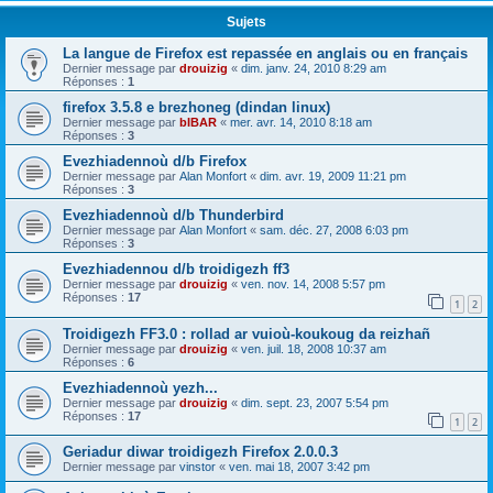
Sujets
La langue de Firefox est repassée en anglais ou en français
Dernier message par
drouizig
«
dim. janv. 24, 2010 8:29 am
Réponses :
1
firefox 3.5.8 e brezhoneg (dindan linux)
Dernier message par
bIBAR
«
mer. avr. 14, 2010 8:18 am
Réponses :
3
Evezhiadennoù d/b Firefox
Dernier message par
Alan Monfort
«
dim. avr. 19, 2009 11:21 pm
Réponses :
3
Evezhiadennoù d/b Thunderbird
Dernier message par
Alan Monfort
«
sam. déc. 27, 2008 6:03 pm
Réponses :
3
Evezhiadennou d/b troidigezh ff3
Dernier message par
drouizig
«
ven. nov. 14, 2008 5:57 pm
Réponses :
17
1
2
Troidigezh FF3.0 : rollad ar vuioù-koukoug da reizhañ
Dernier message par
drouizig
«
ven. juil. 18, 2008 10:37 am
Réponses :
6
Evezhiadennoù yezh...
Dernier message par
drouizig
«
dim. sept. 23, 2007 5:54 pm
Réponses :
17
1
2
Geriadur diwar troidigezh Firefox 2.0.0.3
Dernier message par
vinstor
«
ven. mai 18, 2007 3:42 pm