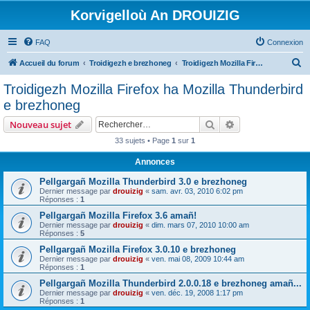
Korvigelloù An DROUIZIG
FAQ
Connexion
R
Accueil du forum
Troidigezh e brezhoneg
Troidigezh Mozilla Firefox ha Mozilla Thunderbird e brezhoneg
e
Troidigezh Mozilla Firefox ha Mozilla Thunderbird
c
e brezhoneg
h
Rechercher
Recherche avanc
Nouveau sujet
e
33 sujets • Page
1
sur
1
r
Annonces
c
h
Pellgargañ Mozilla Thunderbird 3.0 e brezhoneg
Dernier message par
drouizig
«
sam. avr. 03, 2010 6:02 pm
e
Réponses :
1
r
Pellgargañ Mozilla Firefox 3.6 amañ!
Dernier message par
drouizig
«
dim. mars 07, 2010 10:00 am
Réponses :
5
Pellgargañ Mozilla Firefox 3.0.10 e brezhoneg
Dernier message par
drouizig
«
ven. mai 08, 2009 10:44 am
Réponses :
1
Pellgargañ Mozilla Thunderbird 2.0.0.18 e brezhoneg amañ...
Dernier message par
drouizig
«
ven. déc. 19, 2008 1:17 pm
Réponses :
1