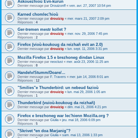
Askouezhioù Evn-kurun
Dernier message par
Drouizonff
«
ven. avr. 27, 2007 10:54 pm
Karned chomlec'hioù
Dernier message par
drouizig
«
mer. mars 21, 2007 2:09 pm
Réponses :
4
Ger-tremen mestr kollet ?
Dernier message par
drouizig
«
mer. nov. 29, 2006 7:45 pm
Réponses :
2
Firefox (vioù-koukoug da reizhañ evit an 2.0)
Dernier message par
drouizig
«
lun. sept. 11, 2006 3:31 pm
Mozilla Firefox 1.5 e brezhoneg dindan Linux
Dernier message par
neoclust
«
mer. août 23, 2006 11:25 am
Réponses :
8
Handelv/Stumm/Doare/...
Dernier message par
F. Travers
«
mer. juin 14, 2006 8:01 am
Réponses :
12
"Smilies"e Thunderbird: un nebeud fazioù
Dernier message par
drouizig
«
lun. mai 29, 2006 1:05 am
Réponses :
1
Thunderbird (vuioù-koukoug da reizhañ)
Dernier message par
drouizig
«
dim. mai 21, 2006 4:21 pm
Firefox e brezhoneg war lec'hienn Mozilla.org ?
Dernier message par
Giulia
«
jeu. mai 18, 2006 6:09 pm
Réponses :
5
"Skrivet *en doa Marjanig"?
Dernier message par
Giulia
«
sam. mai 13, 2006 1:33 pm