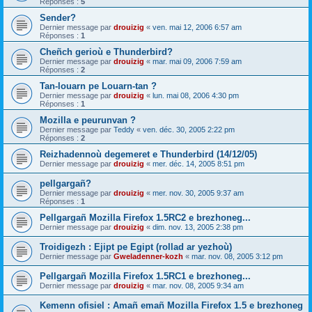
Réponses :
5
Sender?
Dernier message par
drouizig
«
ven. mai 12, 2006 6:57 am
Réponses :
1
Cheñch gerioù e Thunderbird?
Dernier message par
drouizig
«
mar. mai 09, 2006 7:59 am
Réponses :
2
Tan-louarn pe Louarn-tan ?
Dernier message par
drouizig
«
lun. mai 08, 2006 4:30 pm
Réponses :
1
Mozilla e peurunvan ?
Dernier message par
Teddy
«
ven. déc. 30, 2005 2:22 pm
Réponses :
2
Reizhadennoù degemeret e Thunderbird (14/12/05)
Dernier message par
drouizig
«
mer. déc. 14, 2005 8:51 pm
pellgargañ?
Dernier message par
drouizig
«
mer. nov. 30, 2005 9:37 am
Réponses :
1
Pellgargañ Mozilla Firefox 1.5RC2 e brezhoneg...
Dernier message par
drouizig
«
dim. nov. 13, 2005 2:38 pm
Troidigezh : Ejipt pe Egipt (rollad ar yezhoù)
Dernier message par
Gweladenner-kozh
«
mar. nov. 08, 2005 3:12 pm
Pellgargañ Mozilla Firefox 1.5RC1 e brezhoneg...
Dernier message par
drouizig
«
mar. nov. 08, 2005 9:34 am
Kemenn ofisiel : Amañ emañ Mozilla Firefox 1.5 e brezhoneg