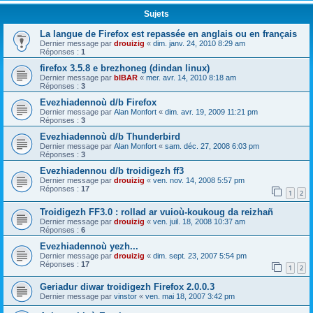
Sujets
La langue de Firefox est repassée en anglais ou en français
Dernier message par
drouizig
«
dim. janv. 24, 2010 8:29 am
Réponses :
1
firefox 3.5.8 e brezhoneg (dindan linux)
Dernier message par
bIBAR
«
mer. avr. 14, 2010 8:18 am
Réponses :
3
Evezhiadennoù d/b Firefox
Dernier message par
Alan Monfort
«
dim. avr. 19, 2009 11:21 pm
Réponses :
3
Evezhiadennoù d/b Thunderbird
Dernier message par
Alan Monfort
«
sam. déc. 27, 2008 6:03 pm
Réponses :
3
Evezhiadennou d/b troidigezh ff3
Dernier message par
drouizig
«
ven. nov. 14, 2008 5:57 pm
Réponses :
17
1
2
Troidigezh FF3.0 : rollad ar vuioù-koukoug da reizhañ
Dernier message par
drouizig
«
ven. juil. 18, 2008 10:37 am
Réponses :
6
Evezhiadennoù yezh...
Dernier message par
drouizig
«
dim. sept. 23, 2007 5:54 pm
Réponses :
17
1
2
Geriadur diwar troidigezh Firefox 2.0.0.3
Dernier message par
vinstor
«
ven. mai 18, 2007 3:42 pm