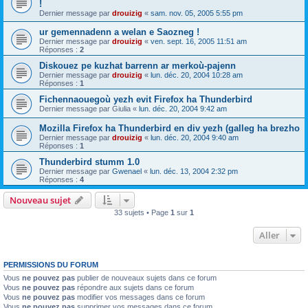
!
Dernier message par
drouizig
«
sam. nov. 05, 2005 5:55 pm
ur gemennadenn a welan e Saozneg !
Dernier message par
drouizig
«
ven. sept. 16, 2005 11:51 am
Réponses :
2
Diskouez pe kuzhat barrenn ar merkoù-pajenn
Dernier message par
drouizig
«
lun. déc. 20, 2004 10:28 am
Réponses :
1
Fichennaouegoù yezh evit Firefox ha Thunderbird
Dernier message par
Giulia
«
lun. déc. 20, 2004 9:42 am
Mozilla Firefox ha Thunderbird en div yezh (galleg ha brezho
Dernier message par
drouizig
«
lun. déc. 20, 2004 9:40 am
Réponses :
1
Thunderbird stumm 1.0
Dernier message par
Gwenael
«
lun. déc. 13, 2004 2:32 pm
Réponses :
4
Nouveau sujet
33 sujets • Page
1
sur
1
Aller
PERMISSIONS DU FORUM
Vous
ne pouvez pas
publier de nouveaux sujets dans ce forum
Vous
ne pouvez pas
répondre aux sujets dans ce forum
Vous
ne pouvez pas
modifier vos messages dans ce forum
Vous
ne pouvez pas
supprimer vos messages dans ce forum