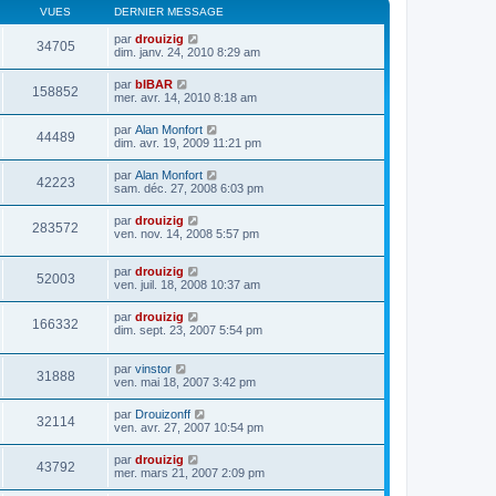
VUES
DERNIER MESSAGE
par
drouizig
34705
dim. janv. 24, 2010 8:29 am
par
bIBAR
158852
mer. avr. 14, 2010 8:18 am
par
Alan Monfort
44489
dim. avr. 19, 2009 11:21 pm
par
Alan Monfort
42223
sam. déc. 27, 2008 6:03 pm
par
drouizig
283572
ven. nov. 14, 2008 5:57 pm
par
drouizig
52003
ven. juil. 18, 2008 10:37 am
par
drouizig
166332
dim. sept. 23, 2007 5:54 pm
par
vinstor
31888
ven. mai 18, 2007 3:42 pm
par
Drouizonff
32114
ven. avr. 27, 2007 10:54 pm
par
drouizig
43792
mer. mars 21, 2007 2:09 pm