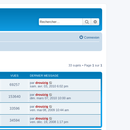
Rechercher
Recherche avancé
Connexion
33 sujets • Page
1
sur
1
VUES
DERNIER MESSAGE
par
drouizig
69257
sam. avr. 03, 2010 6:02 pm
par
drouizig
153640
dim. mars 07, 2010 10:00 am
par
drouizig
33596
ven. mai 08, 2009 10:44 am
par
drouizig
34594
ven. déc. 19, 2008 1:17 pm