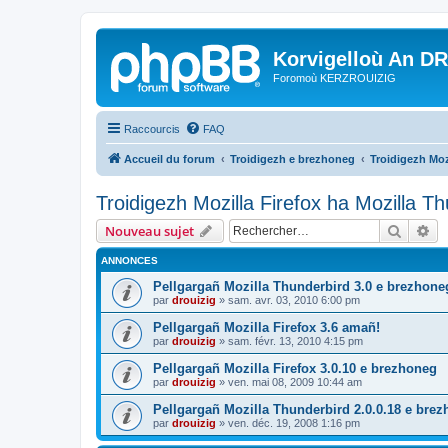
Korvigelloù An D
Foromoù KERZROUIZIG
Raccourcis
FAQ
Accueil du forum
Troidigezh e brezhoneg
Troidigezh Moz
Troidigezh Mozilla Firefox ha Mozilla T
Recher
Re
Nouveau sujet
ANNONCES
Pellgargañ Mozilla Thunderbird 3.0 e brezhone
par
drouizig
»
sam. avr. 03, 2010 6:00 pm
Pellgargañ Mozilla Firefox 3.6 amañ!
par
drouizig
»
sam. févr. 13, 2010 4:15 pm
Pellgargañ Mozilla Firefox 3.0.10 e brezhoneg
par
drouizig
»
ven. mai 08, 2009 10:44 am
Pellgargañ Mozilla Thunderbird 2.0.0.18 e bre
par
drouizig
»
ven. déc. 19, 2008 1:16 pm