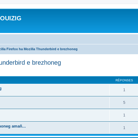
ROUIZIG
illa Firefox ha Mozilla Thunderbird e brezhoneg
hunderbird e brezhoneg
cher
cherche avancée
RÉPONSES
g
1
5
1
zhoneg amañ...
1