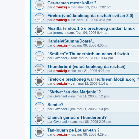
Ger-tremen mestr kollet ?
par
drouizig
»
mer. nov. 29, 2006 3:02 pm
Firefox (vioù-koukoug da reizhañ evit an 2.0)
par
drouizig
»
lun. sept. 11, 2006 3:31 pm
Mozilla Firefox 1.5 e brezhoneg dindan Linux
par
jeremy
»
sam. févr. 04, 2006 9:44 am
Handelv/Stumm/Doare/...
par
drouizig
»
lun. mai 08, 2006 4:35 pm
"Smilies"e Thunderbird: un nebeud fazioù
par
Gwenael
»
sam. mai 27, 2006 10:44 pm
Thunderbird (vuioù-koukoug da reizhañ)
par
drouizig
»
dim. mai 21, 2006 4:21 pm
Firefox e brezhoneg war lec'hienn Mozilla.org 
par
drouizig
»
ven. mai 12, 2006 8:14 am
"Skrivet *en doa Marjanig"?
par
Gwenael
»
jeu. mai 11, 2006 8:52 pm
Sender?
par
Gwenael
»
jeu. mai 11, 2006 8:54 pm
Cheñch gerioù e Thunderbird?
par
Gwenael
»
sam. mai 06, 2006 2:06 pm
Tan-louarn pe Louarn-tan ?
par
drouizig
»
lun. mai 08, 2006 4:29 pm