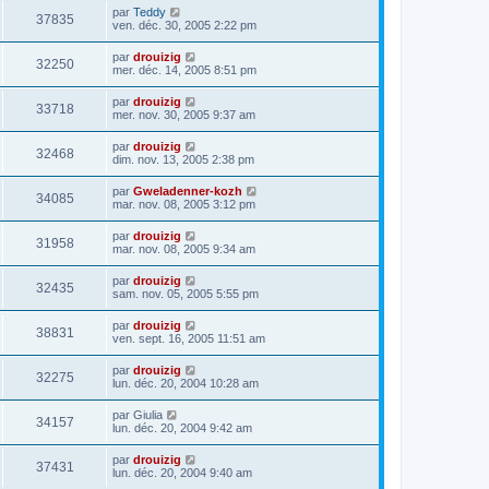
par
Teddy
37835
ven. déc. 30, 2005 2:22 pm
par
drouizig
32250
mer. déc. 14, 2005 8:51 pm
par
drouizig
33718
mer. nov. 30, 2005 9:37 am
par
drouizig
32468
dim. nov. 13, 2005 2:38 pm
par
Gweladenner-kozh
34085
mar. nov. 08, 2005 3:12 pm
par
drouizig
31958
mar. nov. 08, 2005 9:34 am
par
drouizig
32435
sam. nov. 05, 2005 5:55 pm
par
drouizig
38831
ven. sept. 16, 2005 11:51 am
par
drouizig
32275
lun. déc. 20, 2004 10:28 am
par
Giulia
34157
lun. déc. 20, 2004 9:42 am
par
drouizig
37431
lun. déc. 20, 2004 9:40 am