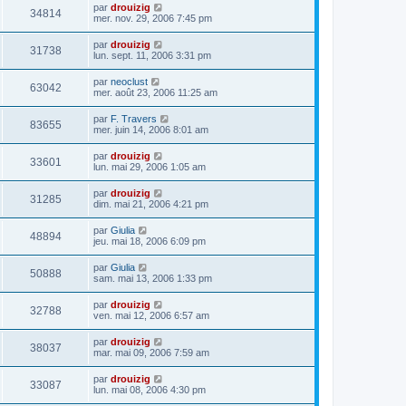
par
drouizig
34814
mer. nov. 29, 2006 7:45 pm
par
drouizig
31738
lun. sept. 11, 2006 3:31 pm
par
neoclust
63042
mer. août 23, 2006 11:25 am
par
F. Travers
83655
mer. juin 14, 2006 8:01 am
par
drouizig
33601
lun. mai 29, 2006 1:05 am
par
drouizig
31285
dim. mai 21, 2006 4:21 pm
par
Giulia
48894
jeu. mai 18, 2006 6:09 pm
par
Giulia
50888
sam. mai 13, 2006 1:33 pm
par
drouizig
32788
ven. mai 12, 2006 6:57 am
par
drouizig
38037
mar. mai 09, 2006 7:59 am
par
drouizig
33087
lun. mai 08, 2006 4:30 pm