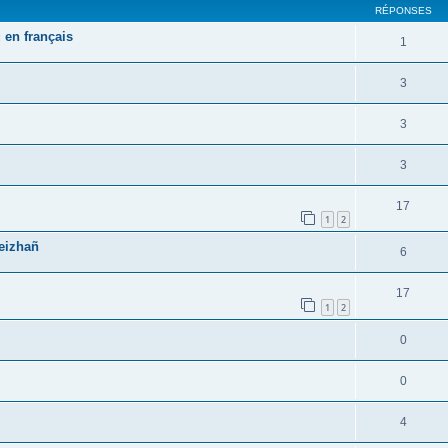
RÉPONSES
 en français
1
3
3
3
17
1
2
reizhañ
6
17
1
2
0
0
4