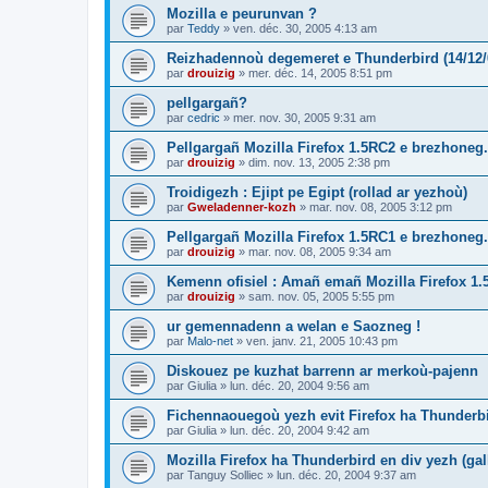
Mozilla e peurunvan ?
par
Teddy
»
ven. déc. 30, 2005 4:13 am
Reizhadennoù degemeret e Thunderbird (14/12/
par
drouizig
»
mer. déc. 14, 2005 8:51 pm
pellgargañ?
par
cedric
»
mer. nov. 30, 2005 9:31 am
Pellgargañ Mozilla Firefox 1.5RC2 e brezhoneg.
par
drouizig
»
dim. nov. 13, 2005 2:38 pm
Troidigezh : Ejipt pe Egipt (rollad ar yezhoù)
par
Gweladenner-kozh
»
mar. nov. 08, 2005 3:12 pm
Pellgargañ Mozilla Firefox 1.5RC1 e brezhoneg.
par
drouizig
»
mar. nov. 08, 2005 9:34 am
Kemenn ofisiel : Amañ emañ Mozilla Firefox 1.
par
drouizig
»
sam. nov. 05, 2005 5:55 pm
ur gemennadenn a welan e Saozneg !
par
Malo-net
»
ven. janv. 21, 2005 10:43 pm
Diskouez pe kuzhat barrenn ar merkoù-pajenn
par
Giulia
»
lun. déc. 20, 2004 9:56 am
Fichennaouegoù yezh evit Firefox ha Thunderb
par
Giulia
»
lun. déc. 20, 2004 9:42 am
Mozilla Firefox ha Thunderbird en div yezh (ga
par
Tanguy Solliec
»
lun. déc. 20, 2004 9:37 am