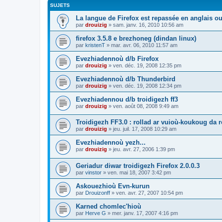
SUJETS
La langue de Firefox est repassée en anglais ou
par
drouizig
»
sam. janv. 16, 2010 10:56 am
firefox 3.5.8 e brezhoneg (dindan linux)
par
kristenT
»
mar. avr. 06, 2010 11:57 am
Evezhiadennoù d/b Firefox
par
drouizig
»
ven. déc. 19, 2008 12:35 pm
Evezhiadennoù d/b Thunderbird
par
drouizig
»
ven. déc. 19, 2008 12:34 pm
Evezhiadennou d/b troidigezh ff3
par
drouizig
»
ven. août 08, 2008 9:49 am
Troidigezh FF3.0 : rollad ar vuioù-koukoug da 
par
drouizig
»
jeu. juil. 17, 2008 10:29 am
Evezhiadennoù yezh...
par
drouizig
»
jeu. avr. 27, 2006 1:39 pm
Geriadur diwar troidigezh Firefox 2.0.0.3
par
vinstor
»
ven. mai 18, 2007 3:42 pm
Askouezhioù Evn-kurun
par
Drouizonff
»
ven. avr. 27, 2007 10:54 pm
Karned chomlec'hioù
par
Herve G
»
mer. janv. 17, 2007 4:16 pm