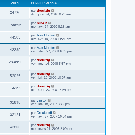
VUES
DERNIER MESSAGE
par
drouizig
34720
dim. janv. 24, 2010 8:29 am
par
bIBAR
158896
mer. avr. 14, 2010 8:18 am
par
Alan Monfort
44503
dim. avr. 19, 2009 11:21 pm
par
Alan Monfort
42235
sam. déc. 27, 2008 6:03 pm
par
drouizig
283661
ven. nov. 14, 2008 5:57 pm
par
drouizig
52025
ven. juil. 18, 2008 10:37 am
par
drouizig
166355
dim. sept. 23, 2007 5:54 pm
par
vinstor
31898
ven. mai 18, 2007 3:42 pm
par
Drouizonff
32121
ven. avr. 27, 2007 10:54 pm
par
drouizig
43806
mer. mars 21, 2007 2:09 pm