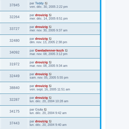
par
Teddy
37845
ven. déc. 30, 2005 2:22 pm
par
drouizig
32264
mer. déc. 14, 2005 8:51 pm
par
drouizig
33727
mer. nov. 30, 2005 9:37 am
par
drouizig
32480
dim. nov. 13, 2005 2:38 pm
par
Gweladenner-kozh
34092
mar. nov. 08, 2005 3:12 pm
par
drouizig
31972
mar. nov. 08, 2005 9:34 am
par
drouizig
32449
sam. nov. 05, 2005 5:55 pm
par
drouizig
38840
ven. sept. 16, 2005 11:51 am
par
drouizig
32287
lun. déc. 20, 2004 10:28 am
par
Giulia
34175
lun. déc. 20, 2004 9:42 am
par
drouizig
37443
lun. déc. 20, 2004 9:40 am