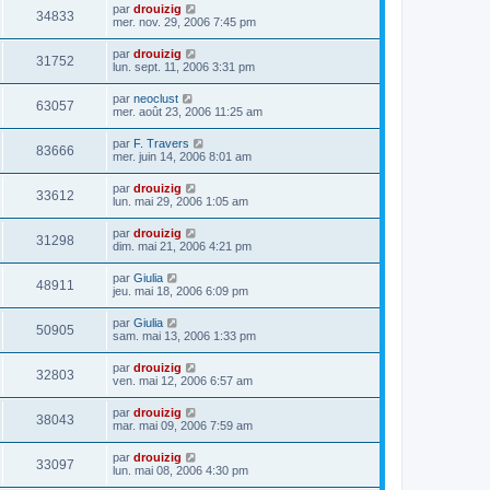
par
drouizig
34833
mer. nov. 29, 2006 7:45 pm
par
drouizig
31752
lun. sept. 11, 2006 3:31 pm
par
neoclust
63057
mer. août 23, 2006 11:25 am
par
F. Travers
83666
mer. juin 14, 2006 8:01 am
par
drouizig
33612
lun. mai 29, 2006 1:05 am
par
drouizig
31298
dim. mai 21, 2006 4:21 pm
par
Giulia
48911
jeu. mai 18, 2006 6:09 pm
par
Giulia
50905
sam. mai 13, 2006 1:33 pm
par
drouizig
32803
ven. mai 12, 2006 6:57 am
par
drouizig
38043
mar. mai 09, 2006 7:59 am
par
drouizig
33097
lun. mai 08, 2006 4:30 pm