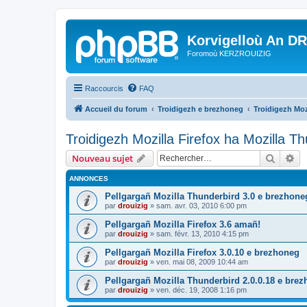
Korvigelloù An D
Foromoù KERZROUIZIG
Raccourcis
FAQ
Accueil du forum
Troidigezh e brezhoneg
Troidigezh Moz
Troidigezh Mozilla Firefox ha Mozilla T
Recher
Re
Nouveau sujet
ANNONCES
Pellgargañ Mozilla Thunderbird 3.0 e brezhone
par
drouizig
»
sam. avr. 03, 2010 6:00 pm
Pellgargañ Mozilla Firefox 3.6 amañ!
par
drouizig
»
sam. févr. 13, 2010 4:15 pm
Pellgargañ Mozilla Firefox 3.0.10 e brezhoneg
par
drouizig
»
ven. mai 08, 2009 10:44 am
Pellgargañ Mozilla Thunderbird 2.0.0.18 e bre
par
drouizig
»
ven. déc. 19, 2008 1:16 pm