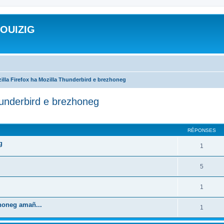
ROUIZIG
illa Firefox ha Mozilla Thunderbird e brezhoneg
hunderbird e brezhoneg
cher
cherche avancée
RÉPONSES
g
1
5
1
zhoneg amañ...
1