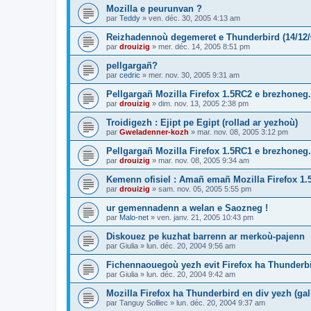
Mozilla e peurunvan ?
par
Teddy
»
ven. déc. 30, 2005 4:13 am
Reizhadennoù degemeret e Thunderbird (14/12/
par
drouizig
»
mer. déc. 14, 2005 8:51 pm
pellgargañ?
par
cedric
»
mer. nov. 30, 2005 9:31 am
Pellgargañ Mozilla Firefox 1.5RC2 e brezhoneg.
par
drouizig
»
dim. nov. 13, 2005 2:38 pm
Troidigezh : Ejipt pe Egipt (rollad ar yezhoù)
par
Gweladenner-kozh
»
mar. nov. 08, 2005 3:12 pm
Pellgargañ Mozilla Firefox 1.5RC1 e brezhoneg.
par
drouizig
»
mar. nov. 08, 2005 9:34 am
Kemenn ofisiel : Amañ emañ Mozilla Firefox 1.
par
drouizig
»
sam. nov. 05, 2005 5:55 pm
ur gemennadenn a welan e Saozneg !
par
Malo-net
»
ven. janv. 21, 2005 10:43 pm
Diskouez pe kuzhat barrenn ar merkoù-pajenn
par
Giulia
»
lun. déc. 20, 2004 9:56 am
Fichennaouegoù yezh evit Firefox ha Thunderb
par
Giulia
»
lun. déc. 20, 2004 9:42 am
Mozilla Firefox ha Thunderbird en div yezh (ga
par
Tanguy Solliec
»
lun. déc. 20, 2004 9:37 am