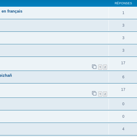
RÉPONSES
 en français
1
3
3
3
17
1
2
reizhañ
6
17
1
2
0
0
4