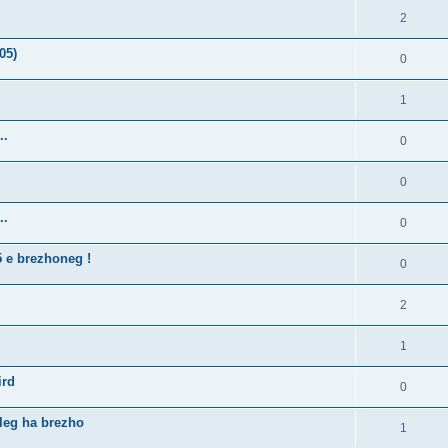
2
05)
0
1
..
0
0
..
0
5 e brezhoneg !
0
2
1
ird
0
lleg ha brezho
1