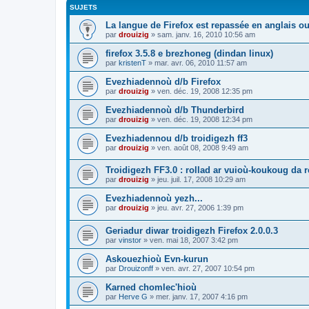
SUJETS
La langue de Firefox est repassée en anglais ou
par
drouizig
»
sam. janv. 16, 2010 10:56 am
firefox 3.5.8 e brezhoneg (dindan linux)
par
kristenT
»
mar. avr. 06, 2010 11:57 am
Evezhiadennoù d/b Firefox
par
drouizig
»
ven. déc. 19, 2008 12:35 pm
Evezhiadennoù d/b Thunderbird
par
drouizig
»
ven. déc. 19, 2008 12:34 pm
Evezhiadennou d/b troidigezh ff3
par
drouizig
»
ven. août 08, 2008 9:49 am
Troidigezh FF3.0 : rollad ar vuioù-koukoug da 
par
drouizig
»
jeu. juil. 17, 2008 10:29 am
Evezhiadennoù yezh...
par
drouizig
»
jeu. avr. 27, 2006 1:39 pm
Geriadur diwar troidigezh Firefox 2.0.0.3
par
vinstor
»
ven. mai 18, 2007 3:42 pm
Askouezhioù Evn-kurun
par
Drouizonff
»
ven. avr. 27, 2007 10:54 pm
Karned chomlec'hioù
par
Herve G
»
mer. janv. 17, 2007 4:16 pm