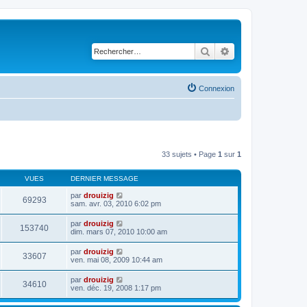
Rechercher
Recherche avancé
Connexion
33 sujets • Page
1
sur
1
VUES
DERNIER MESSAGE
par
drouizig
69293
sam. avr. 03, 2010 6:02 pm
par
drouizig
153740
dim. mars 07, 2010 10:00 am
par
drouizig
33607
ven. mai 08, 2009 10:44 am
par
drouizig
34610
ven. déc. 19, 2008 1:17 pm