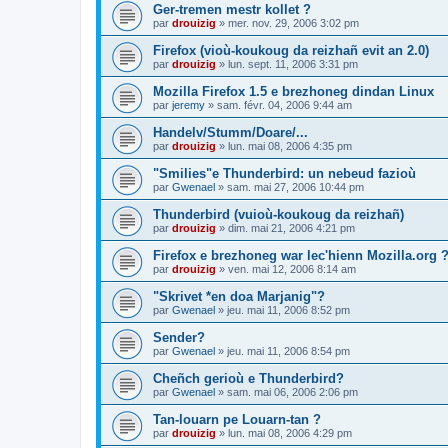
Ger-tremen mestr kollet ?
par
drouizig
»
mer. nov. 29, 2006 3:02 pm
Firefox (vioù-koukoug da reizhañ evit an 2.0)
par
drouizig
»
lun. sept. 11, 2006 3:31 pm
Mozilla Firefox 1.5 e brezhoneg dindan Linux
par
jeremy
»
sam. févr. 04, 2006 9:44 am
Handelv/Stumm/Doare/...
par
drouizig
»
lun. mai 08, 2006 4:35 pm
"Smilies"e Thunderbird: un nebeud fazioù
par
Gwenael
»
sam. mai 27, 2006 10:44 pm
Thunderbird (vuioù-koukoug da reizhañ)
par
drouizig
»
dim. mai 21, 2006 4:21 pm
Firefox e brezhoneg war lec'hienn Mozilla.org 
par
drouizig
»
ven. mai 12, 2006 8:14 am
"Skrivet *en doa Marjanig"?
par
Gwenael
»
jeu. mai 11, 2006 8:52 pm
Sender?
par
Gwenael
»
jeu. mai 11, 2006 8:54 pm
Cheñch gerioù e Thunderbird?
par
Gwenael
»
sam. mai 06, 2006 2:06 pm
Tan-louarn pe Louarn-tan ?
par
drouizig
»
lun. mai 08, 2006 4:29 pm