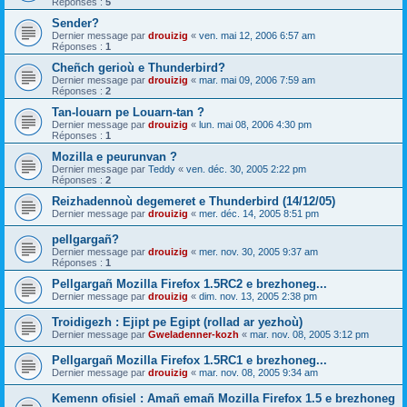
Réponses :
5
Sender?
Dernier message par
drouizig
«
ven. mai 12, 2006 6:57 am
Réponses :
1
Cheñch gerioù e Thunderbird?
Dernier message par
drouizig
«
mar. mai 09, 2006 7:59 am
Réponses :
2
Tan-louarn pe Louarn-tan ?
Dernier message par
drouizig
«
lun. mai 08, 2006 4:30 pm
Réponses :
1
Mozilla e peurunvan ?
Dernier message par
Teddy
«
ven. déc. 30, 2005 2:22 pm
Réponses :
2
Reizhadennoù degemeret e Thunderbird (14/12/05)
Dernier message par
drouizig
«
mer. déc. 14, 2005 8:51 pm
pellgargañ?
Dernier message par
drouizig
«
mer. nov. 30, 2005 9:37 am
Réponses :
1
Pellgargañ Mozilla Firefox 1.5RC2 e brezhoneg...
Dernier message par
drouizig
«
dim. nov. 13, 2005 2:38 pm
Troidigezh : Ejipt pe Egipt (rollad ar yezhoù)
Dernier message par
Gweladenner-kozh
«
mar. nov. 08, 2005 3:12 pm
Pellgargañ Mozilla Firefox 1.5RC1 e brezhoneg...
Dernier message par
drouizig
«
mar. nov. 08, 2005 9:34 am
Kemenn ofisiel : Amañ emañ Mozilla Firefox 1.5 e brezhoneg