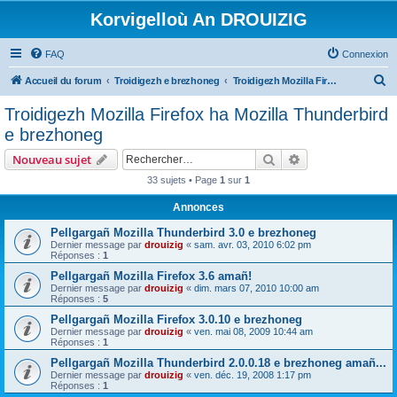
Korvigelloù An DROUIZIG
FAQ
Connexion
R
Accueil du forum
Troidigezh e brezhoneg
Troidigezh Mozilla Firefox ha Mozilla Thunderbird e brezhoneg
e
Troidigezh Mozilla Firefox ha Mozilla Thunderbird
c
e brezhoneg
h
Rechercher
Recherche avanc
Nouveau sujet
e
33 sujets • Page
1
sur
1
r
Annonces
c
h
Pellgargañ Mozilla Thunderbird 3.0 e brezhoneg
Dernier message par
drouizig
«
sam. avr. 03, 2010 6:02 pm
e
Réponses :
1
r
Pellgargañ Mozilla Firefox 3.6 amañ!
Dernier message par
drouizig
«
dim. mars 07, 2010 10:00 am
Réponses :
5
Pellgargañ Mozilla Firefox 3.0.10 e brezhoneg
Dernier message par
drouizig
«
ven. mai 08, 2009 10:44 am
Réponses :
1
Pellgargañ Mozilla Thunderbird 2.0.0.18 e brezhoneg amañ...
Dernier message par
drouizig
«
ven. déc. 19, 2008 1:17 pm
Réponses :
1