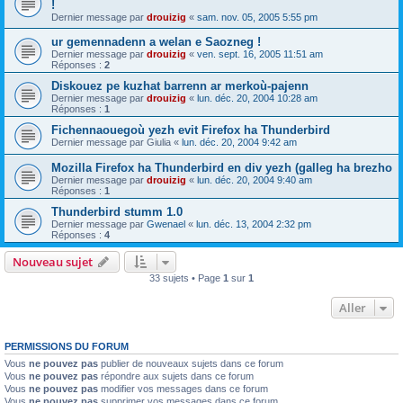
!
Dernier message par
drouizig
«
sam. nov. 05, 2005 5:55 pm
ur gemennadenn a welan e Saozneg !
Dernier message par
drouizig
«
ven. sept. 16, 2005 11:51 am
Réponses :
2
Diskouez pe kuzhat barrenn ar merkoù-pajenn
Dernier message par
drouizig
«
lun. déc. 20, 2004 10:28 am
Réponses :
1
Fichennaouegoù yezh evit Firefox ha Thunderbird
Dernier message par
Giulia
«
lun. déc. 20, 2004 9:42 am
Mozilla Firefox ha Thunderbird en div yezh (galleg ha brezho
Dernier message par
drouizig
«
lun. déc. 20, 2004 9:40 am
Réponses :
1
Thunderbird stumm 1.0
Dernier message par
Gwenael
«
lun. déc. 13, 2004 2:32 pm
Réponses :
4
Nouveau sujet
33 sujets • Page
1
sur
1
Aller
PERMISSIONS DU FORUM
Vous
ne pouvez pas
publier de nouveaux sujets dans ce forum
Vous
ne pouvez pas
répondre aux sujets dans ce forum
Vous
ne pouvez pas
modifier vos messages dans ce forum
Vous
ne pouvez pas
supprimer vos messages dans ce forum