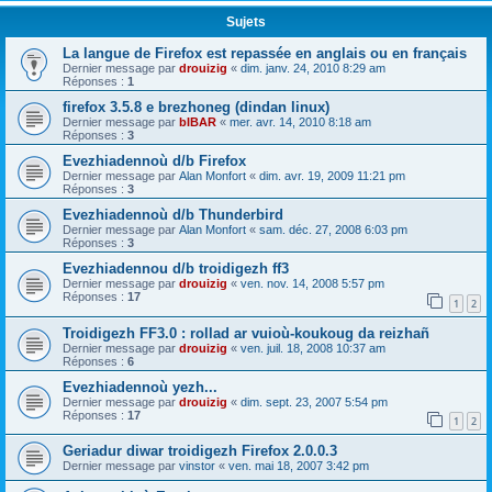
Sujets
La langue de Firefox est repassée en anglais ou en français
Dernier message par
drouizig
«
dim. janv. 24, 2010 8:29 am
Réponses :
1
firefox 3.5.8 e brezhoneg (dindan linux)
Dernier message par
bIBAR
«
mer. avr. 14, 2010 8:18 am
Réponses :
3
Evezhiadennoù d/b Firefox
Dernier message par
Alan Monfort
«
dim. avr. 19, 2009 11:21 pm
Réponses :
3
Evezhiadennoù d/b Thunderbird
Dernier message par
Alan Monfort
«
sam. déc. 27, 2008 6:03 pm
Réponses :
3
Evezhiadennou d/b troidigezh ff3
Dernier message par
drouizig
«
ven. nov. 14, 2008 5:57 pm
Réponses :
17
1
2
Troidigezh FF3.0 : rollad ar vuioù-koukoug da reizhañ
Dernier message par
drouizig
«
ven. juil. 18, 2008 10:37 am
Réponses :
6
Evezhiadennoù yezh...
Dernier message par
drouizig
«
dim. sept. 23, 2007 5:54 pm
Réponses :
17
1
2
Geriadur diwar troidigezh Firefox 2.0.0.3
Dernier message par
vinstor
«
ven. mai 18, 2007 3:42 pm