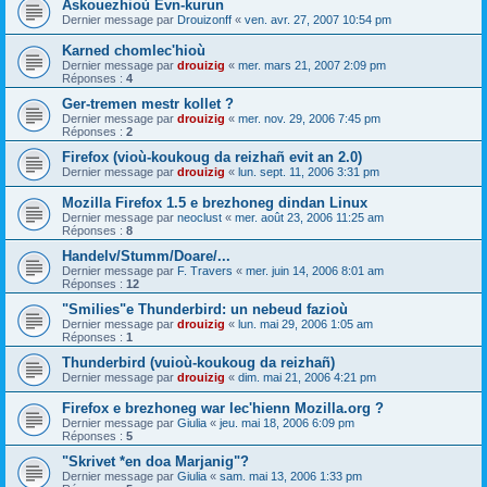
Askouezhioù Evn-kurun
Dernier message par
Drouizonff
«
ven. avr. 27, 2007 10:54 pm
Karned chomlec'hioù
Dernier message par
drouizig
«
mer. mars 21, 2007 2:09 pm
Réponses :
4
Ger-tremen mestr kollet ?
Dernier message par
drouizig
«
mer. nov. 29, 2006 7:45 pm
Réponses :
2
Firefox (vioù-koukoug da reizhañ evit an 2.0)
Dernier message par
drouizig
«
lun. sept. 11, 2006 3:31 pm
Mozilla Firefox 1.5 e brezhoneg dindan Linux
Dernier message par
neoclust
«
mer. août 23, 2006 11:25 am
Réponses :
8
Handelv/Stumm/Doare/...
Dernier message par
F. Travers
«
mer. juin 14, 2006 8:01 am
Réponses :
12
"Smilies"e Thunderbird: un nebeud fazioù
Dernier message par
drouizig
«
lun. mai 29, 2006 1:05 am
Réponses :
1
Thunderbird (vuioù-koukoug da reizhañ)
Dernier message par
drouizig
«
dim. mai 21, 2006 4:21 pm
Firefox e brezhoneg war lec'hienn Mozilla.org ?
Dernier message par
Giulia
«
jeu. mai 18, 2006 6:09 pm
Réponses :
5
"Skrivet *en doa Marjanig"?
Dernier message par
Giulia
«
sam. mai 13, 2006 1:33 pm