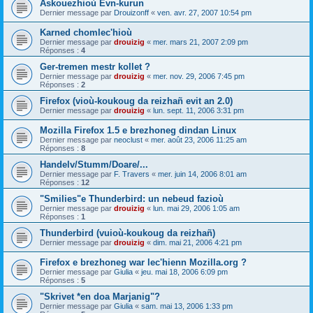
Askouezhioù Evn-kurun
Dernier message par
Drouizonff
«
ven. avr. 27, 2007 10:54 pm
Karned chomlec'hioù
Dernier message par
drouizig
«
mer. mars 21, 2007 2:09 pm
Réponses :
4
Ger-tremen mestr kollet ?
Dernier message par
drouizig
«
mer. nov. 29, 2006 7:45 pm
Réponses :
2
Firefox (vioù-koukoug da reizhañ evit an 2.0)
Dernier message par
drouizig
«
lun. sept. 11, 2006 3:31 pm
Mozilla Firefox 1.5 e brezhoneg dindan Linux
Dernier message par
neoclust
«
mer. août 23, 2006 11:25 am
Réponses :
8
Handelv/Stumm/Doare/...
Dernier message par
F. Travers
«
mer. juin 14, 2006 8:01 am
Réponses :
12
"Smilies"e Thunderbird: un nebeud fazioù
Dernier message par
drouizig
«
lun. mai 29, 2006 1:05 am
Réponses :
1
Thunderbird (vuioù-koukoug da reizhañ)
Dernier message par
drouizig
«
dim. mai 21, 2006 4:21 pm
Firefox e brezhoneg war lec'hienn Mozilla.org ?
Dernier message par
Giulia
«
jeu. mai 18, 2006 6:09 pm
Réponses :
5
"Skrivet *en doa Marjanig"?
Dernier message par
Giulia
«
sam. mai 13, 2006 1:33 pm