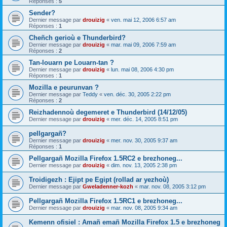
Réponses :
5
Sender?
Dernier message par
drouizig
«
ven. mai 12, 2006 6:57 am
Réponses :
1
Cheñch gerioù e Thunderbird?
Dernier message par
drouizig
«
mar. mai 09, 2006 7:59 am
Réponses :
2
Tan-louarn pe Louarn-tan ?
Dernier message par
drouizig
«
lun. mai 08, 2006 4:30 pm
Réponses :
1
Mozilla e peurunvan ?
Dernier message par
Teddy
«
ven. déc. 30, 2005 2:22 pm
Réponses :
2
Reizhadennoù degemeret e Thunderbird (14/12/05)
Dernier message par
drouizig
«
mer. déc. 14, 2005 8:51 pm
pellgargañ?
Dernier message par
drouizig
«
mer. nov. 30, 2005 9:37 am
Réponses :
1
Pellgargañ Mozilla Firefox 1.5RC2 e brezhoneg...
Dernier message par
drouizig
«
dim. nov. 13, 2005 2:38 pm
Troidigezh : Ejipt pe Egipt (rollad ar yezhoù)
Dernier message par
Gweladenner-kozh
«
mar. nov. 08, 2005 3:12 pm
Pellgargañ Mozilla Firefox 1.5RC1 e brezhoneg...
Dernier message par
drouizig
«
mar. nov. 08, 2005 9:34 am
Kemenn ofisiel : Amañ emañ Mozilla Firefox 1.5 e brezhoneg