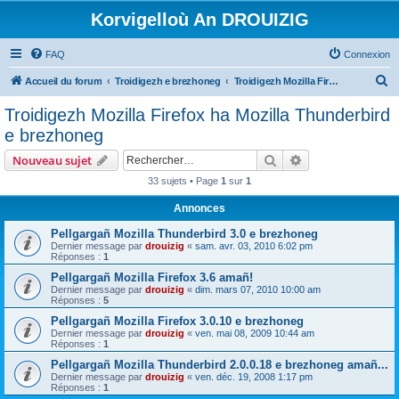
Korvigelloù An DROUIZIG
FAQ
Connexion
R
Accueil du forum
Troidigezh e brezhoneg
Troidigezh Mozilla Firefox ha Mozilla Thunderbird e brezhoneg
e
Troidigezh Mozilla Firefox ha Mozilla Thunderbird
c
e brezhoneg
h
Rechercher
Recherche avanc
Nouveau sujet
e
33 sujets • Page
1
sur
1
r
Annonces
c
h
Pellgargañ Mozilla Thunderbird 3.0 e brezhoneg
Dernier message par
drouizig
«
sam. avr. 03, 2010 6:02 pm
e
Réponses :
1
r
Pellgargañ Mozilla Firefox 3.6 amañ!
Dernier message par
drouizig
«
dim. mars 07, 2010 10:00 am
Réponses :
5
Pellgargañ Mozilla Firefox 3.0.10 e brezhoneg
Dernier message par
drouizig
«
ven. mai 08, 2009 10:44 am
Réponses :
1
Pellgargañ Mozilla Thunderbird 2.0.0.18 e brezhoneg amañ...
Dernier message par
drouizig
«
ven. déc. 19, 2008 1:17 pm
Réponses :
1