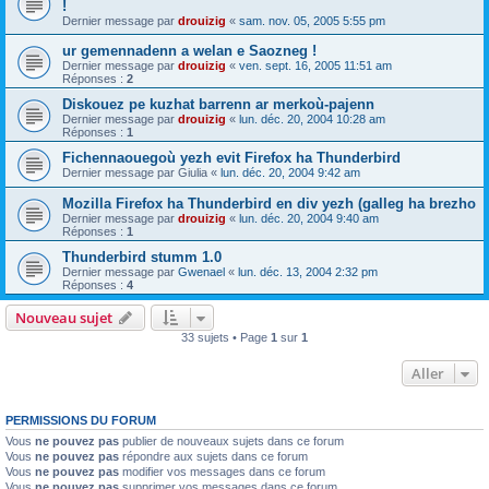
!
Dernier message par
drouizig
«
sam. nov. 05, 2005 5:55 pm
ur gemennadenn a welan e Saozneg !
Dernier message par
drouizig
«
ven. sept. 16, 2005 11:51 am
Réponses :
2
Diskouez pe kuzhat barrenn ar merkoù-pajenn
Dernier message par
drouizig
«
lun. déc. 20, 2004 10:28 am
Réponses :
1
Fichennaouegoù yezh evit Firefox ha Thunderbird
Dernier message par
Giulia
«
lun. déc. 20, 2004 9:42 am
Mozilla Firefox ha Thunderbird en div yezh (galleg ha brezho
Dernier message par
drouizig
«
lun. déc. 20, 2004 9:40 am
Réponses :
1
Thunderbird stumm 1.0
Dernier message par
Gwenael
«
lun. déc. 13, 2004 2:32 pm
Réponses :
4
Nouveau sujet
33 sujets • Page
1
sur
1
Aller
PERMISSIONS DU FORUM
Vous
ne pouvez pas
publier de nouveaux sujets dans ce forum
Vous
ne pouvez pas
répondre aux sujets dans ce forum
Vous
ne pouvez pas
modifier vos messages dans ce forum
Vous
ne pouvez pas
supprimer vos messages dans ce forum