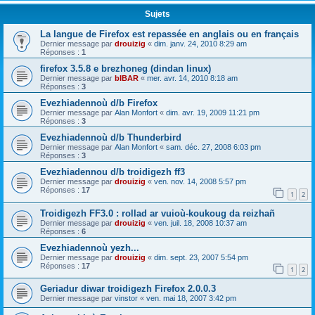
Sujets
La langue de Firefox est repassée en anglais ou en français
Dernier message par
drouizig
«
dim. janv. 24, 2010 8:29 am
Réponses :
1
firefox 3.5.8 e brezhoneg (dindan linux)
Dernier message par
bIBAR
«
mer. avr. 14, 2010 8:18 am
Réponses :
3
Evezhiadennoù d/b Firefox
Dernier message par
Alan Monfort
«
dim. avr. 19, 2009 11:21 pm
Réponses :
3
Evezhiadennoù d/b Thunderbird
Dernier message par
Alan Monfort
«
sam. déc. 27, 2008 6:03 pm
Réponses :
3
Evezhiadennou d/b troidigezh ff3
Dernier message par
drouizig
«
ven. nov. 14, 2008 5:57 pm
Réponses :
17
1
2
Troidigezh FF3.0 : rollad ar vuioù-koukoug da reizhañ
Dernier message par
drouizig
«
ven. juil. 18, 2008 10:37 am
Réponses :
6
Evezhiadennoù yezh...
Dernier message par
drouizig
«
dim. sept. 23, 2007 5:54 pm
Réponses :
17
1
2
Geriadur diwar troidigezh Firefox 2.0.0.3
Dernier message par
vinstor
«
ven. mai 18, 2007 3:42 pm