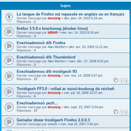
Sujets
La langue de Firefox est repassée en anglais ou en français
Dernier message par
drouizig
«
dim. janv. 24, 2010 8:29 am
Réponses :
1
firefox 3.5.8 e brezhoneg (dindan linux)
Dernier message par
bIBAR
«
mer. avr. 14, 2010 8:18 am
Réponses :
3
Evezhiadennoù d/b Firefox
Dernier message par
Alan Monfort
«
dim. avr. 19, 2009 11:21 pm
Réponses :
3
Evezhiadennoù d/b Thunderbird
Dernier message par
Alan Monfort
«
sam. déc. 27, 2008 6:03 pm
Réponses :
3
Evezhiadennou d/b troidigezh ff3
Dernier message par
drouizig
«
ven. nov. 14, 2008 5:57 pm
Réponses :
17
1
2
Troidigezh FF3.0 : rollad ar vuioù-koukoug da reizhañ
Dernier message par
drouizig
«
ven. juil. 18, 2008 10:37 am
Réponses :
6
Evezhiadennoù yezh...
Dernier message par
drouizig
«
dim. sept. 23, 2007 5:54 pm
Réponses :
17
1
2
Geriadur diwar troidigezh Firefox 2.0.0.3
Dernier message par
vinstor
«
ven. mai 18, 2007 3:42 pm