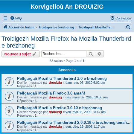
Korvigelloù An DROUIZIG
FAQ
Connexion
R
Accueil du forum
Troidigezh e brezhoneg
Troidigezh Mozilla Firefox ha Mozilla Thunderbird e brezhoneg
e
Troidigezh Mozilla Firefox ha Mozilla Thunderbird
c
e brezhoneg
h
Rechercher
Recherche avanc
Nouveau sujet
e
33 sujets • Page
1
sur
1
r
Annonces
c
h
Pellgargañ Mozilla Thunderbird 3.0 e brezhoneg
Dernier message par
drouizig
«
sam. avr. 03, 2010 6:02 pm
e
Réponses :
1
r
Pellgargañ Mozilla Firefox 3.6 amañ!
Dernier message par
drouizig
«
dim. mars 07, 2010 10:00 am
Réponses :
5
Pellgargañ Mozilla Firefox 3.0.10 e brezhoneg
Dernier message par
drouizig
«
ven. mai 08, 2009 10:44 am
Réponses :
1
Pellgargañ Mozilla Thunderbird 2.0.0.18 e brezhoneg amañ...
Dernier message par
drouizig
«
ven. déc. 19, 2008 1:17 pm
Réponses :
1