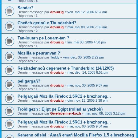
Réponses :
5
Sender?
Dernier message par
drouizig
«
ven. mai 12, 2006 6:57 am
Réponses :
1
Cheñch gerioù e Thunderbird?
Dernier message par
drouizig
«
mar. mai 09, 2006 7:59 am
Réponses :
2
Tan-louarn pe Louarn-tan ?
Dernier message par
drouizig
«
lun. mai 08, 2006 4:30 pm
Réponses :
1
Mozilla e peurunvan ?
Dernier message par
Teddy
«
ven. déc. 30, 2005 2:22 pm
Réponses :
2
Reizhadennoù degemeret e Thunderbird (14/12/05)
Dernier message par
drouizig
«
mer. déc. 14, 2005 8:51 pm
pellgargañ?
Dernier message par
drouizig
«
mer. nov. 30, 2005 9:37 am
Réponses :
1
Pellgargañ Mozilla Firefox 1.5RC2 e brezhoneg...
Dernier message par
drouizig
«
dim. nov. 13, 2005 2:38 pm
Troidigezh : Ejipt pe Egipt (rollad ar yezhoù)
Dernier message par
Gweladenner-kozh
«
mar. nov. 08, 2005 3:12 pm
Pellgargañ Mozilla Firefox 1.5RC1 e brezhoneg...
Dernier message par
drouizig
«
mar. nov. 08, 2005 9:34 am
Kemenn ofisiel : Amañ emañ Mozilla Firefox 1.5 e brezhoneg