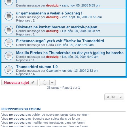
!
Dernier message par
drouizig
«
sam. nov. 05, 2005 5:55 pm
ur gemennadenn a welan e Saozneg !
Dernier message par
drouizig
«
ven. sept. 16, 2005 11:51 am
Réponses :
2
Diskouez pe kuzhat barrenn ar merkoù-pajenn
Dernier message par
drouizig
«
lun. déc. 20, 2004 10:28 am
Réponses :
1
Fichennaouegoù yezh evit Firefox ha Thunderbird
Dernier message par
Giulia
«
lun. déc. 20, 2004 9:42 am
Mozilla Firefox ha Thunderbird en div yezh (galleg ha brezho
Dernier message par
drouizig
«
lun. déc. 20, 2004 9:40 am
Réponses :
1
Thunderbird stumm 1.0
Dernier message par
Gwenael
«
lun. déc. 13, 2004 2:32 pm
Réponses :
4
Nouveau sujet
33 sujets • Page
1
sur
1
Aller
PERMISSIONS DU FORUM
Vous
ne pouvez pas
publier de nouveaux sujets dans ce forum
Vous
ne pouvez pas
répondre aux sujets dans ce forum
Vous
ne pouvez pas
modifier vos messages dans ce forum
Vous
ne pouvez pas
supprimer vos messages dans ce forum