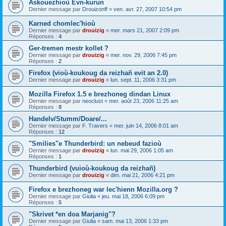
Askouezhioù Evn-kurun
Dernier message par
Drouizonff
«
ven. avr. 27, 2007 10:54 pm
Karned chomlec'hioù
Dernier message par
drouizig
«
mer. mars 21, 2007 2:09 pm
Réponses :
4
Ger-tremen mestr kollet ?
Dernier message par
drouizig
«
mer. nov. 29, 2006 7:45 pm
Réponses :
2
Firefox (vioù-koukoug da reizhañ evit an 2.0)
Dernier message par
drouizig
«
lun. sept. 11, 2006 3:31 pm
Mozilla Firefox 1.5 e brezhoneg dindan Linux
Dernier message par
neoclust
«
mer. août 23, 2006 11:25 am
Réponses :
8
Handelv/Stumm/Doare/...
Dernier message par
F. Travers
«
mer. juin 14, 2006 8:01 am
Réponses :
12
"Smilies"e Thunderbird: un nebeud fazioù
Dernier message par
drouizig
«
lun. mai 29, 2006 1:05 am
Réponses :
1
Thunderbird (vuioù-koukoug da reizhañ)
Dernier message par
drouizig
«
dim. mai 21, 2006 4:21 pm
Firefox e brezhoneg war lec'hienn Mozilla.org ?
Dernier message par
Giulia
«
jeu. mai 18, 2006 6:09 pm
Réponses :
5
"Skrivet *en doa Marjanig"?
Dernier message par
Giulia
«
sam. mai 13, 2006 1:33 pm