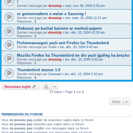
!
Dernier message par
drouizig
«
sam. nov. 05, 2005 5:55 pm
ur gemennadenn a welan e Saozneg !
Dernier message par
drouizig
«
ven. sept. 16, 2005 11:51 am
Réponses :
2
Diskouez pe kuzhat barrenn ar merkoù-pajenn
Dernier message par
drouizig
«
lun. déc. 20, 2004 10:28 am
Réponses :
1
Fichennaouegoù yezh evit Firefox ha Thunderbird
Dernier message par
Giulia
«
lun. déc. 20, 2004 9:42 am
Mozilla Firefox ha Thunderbird en div yezh (galleg ha brezho
Dernier message par
drouizig
«
lun. déc. 20, 2004 9:40 am
Réponses :
1
Thunderbird stumm 1.0
Dernier message par
Gwenael
«
lun. déc. 13, 2004 2:32 pm
Réponses :
4
Nouveau sujet
33 sujets • Page
1
sur
1
Aller
PERMISSIONS DU FORUM
Vous
ne pouvez pas
publier de nouveaux sujets dans ce forum
Vous
ne pouvez pas
répondre aux sujets dans ce forum
Vous
ne pouvez pas
modifier vos messages dans ce forum
Vous
ne pouvez pas
supprimer vos messages dans ce forum