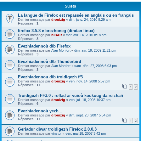
Sujets
La langue de Firefox est repassée en anglais ou en français
Dernier message par
drouizig
«
dim. janv. 24, 2010 8:29 am
Réponses :
1
firefox 3.5.8 e brezhoneg (dindan linux)
Dernier message par
bIBAR
«
mer. avr. 14, 2010 8:18 am
Réponses :
3
Evezhiadennoù d/b Firefox
Dernier message par
Alan Monfort
«
dim. avr. 19, 2009 11:21 pm
Réponses :
3
Evezhiadennoù d/b Thunderbird
Dernier message par
Alan Monfort
«
sam. déc. 27, 2008 6:03 pm
Réponses :
3
Evezhiadennou d/b troidigezh ff3
Dernier message par
drouizig
«
ven. nov. 14, 2008 5:57 pm
Réponses :
17
1
2
Troidigezh FF3.0 : rollad ar vuioù-koukoug da reizhañ
Dernier message par
drouizig
«
ven. juil. 18, 2008 10:37 am
Réponses :
6
Evezhiadennoù yezh...
Dernier message par
drouizig
«
dim. sept. 23, 2007 5:54 pm
Réponses :
17
1
2
Geriadur diwar troidigezh Firefox 2.0.0.3
Dernier message par
vinstor
«
ven. mai 18, 2007 3:42 pm