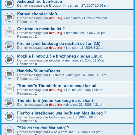
Askouezhioù Evn-kurun
Dernier message par
Drouizonff
«
ven. avr. 27, 2007 10:54 pm
Karned chomlec'hioù
Dernier message par
drouizig
«
mer. mars 21, 2007 2:09 pm
Réponses :
4
Ger-tremen mestr kollet ?
Dernier message par
drouizig
«
mer. nov. 29, 2006 7:45 pm
Réponses :
2
Firefox (vioù-koukoug da reizhañ evit an 2.0)
Dernier message par
drouizig
«
lun. sept. 11, 2006 3:31 pm
Mozilla Firefox 1.5 e brezhoneg dindan Linux
Dernier message par
neoclust
«
mer. août 23, 2006 11:25 am
Réponses :
8
Handelv/Stumm/Doare/...
Dernier message par
F. Travers
«
mer. juin 14, 2006 8:01 am
Réponses :
12
"Smilies"e Thunderbird: un nebeud fazioù
Dernier message par
drouizig
«
lun. mai 29, 2006 1:05 am
Réponses :
1
Thunderbird (vuioù-koukoug da reizhañ)
Dernier message par
drouizig
«
dim. mai 21, 2006 4:21 pm
Firefox e brezhoneg war lec'hienn Mozilla.org ?
Dernier message par
Giulia
«
jeu. mai 18, 2006 6:09 pm
Réponses :
5
"Skrivet *en doa Marjanig"?
Dernier message par
Giulia
«
sam. mai 13, 2006 1:33 pm