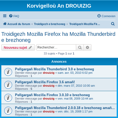
Korvigelloù An DROUIZIG
FAQ
Connexion
R
Accueil du forum
Troidigezh e brezhoneg
Troidigezh Mozilla Firefox ha Mozilla Thunderbird e brezhoneg
e
Troidigezh Mozilla Firefox ha Mozilla Thunderbird
c
e brezhoneg
h
Rechercher
Recherche avanc
Nouveau sujet
e
33 sujets • Page
1
sur
1
r
Annonces
c
h
Pellgargañ Mozilla Thunderbird 3.0 e brezhoneg
Dernier message par
drouizig
«
sam. avr. 03, 2010 6:02 pm
e
Réponses :
1
r
Pellgargañ Mozilla Firefox 3.6 amañ!
Dernier message par
drouizig
«
dim. mars 07, 2010 10:00 am
Réponses :
5
Pellgargañ Mozilla Firefox 3.0.10 e brezhoneg
Dernier message par
drouizig
«
ven. mai 08, 2009 10:44 am
Réponses :
1
Pellgargañ Mozilla Thunderbird 2.0.0.18 e brezhoneg amañ...
Dernier message par
drouizig
«
ven. déc. 19, 2008 1:17 pm
Réponses :
1