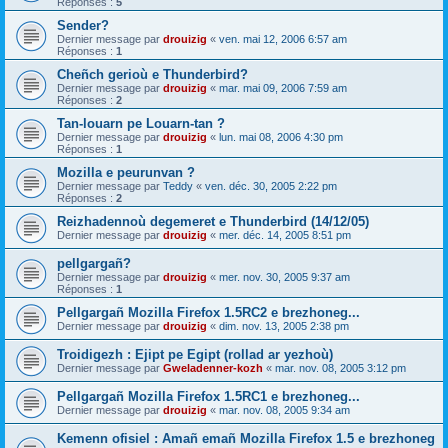
Réponses :
5
Sender?
Dernier message par
drouizig
«
ven. mai 12, 2006 6:57 am
Réponses :
1
Cheñch gerioù e Thunderbird?
Dernier message par
drouizig
«
mar. mai 09, 2006 7:59 am
Réponses :
2
Tan-louarn pe Louarn-tan ?
Dernier message par
drouizig
«
lun. mai 08, 2006 4:30 pm
Réponses :
1
Mozilla e peurunvan ?
Dernier message par
Teddy
«
ven. déc. 30, 2005 2:22 pm
Réponses :
2
Reizhadennoù degemeret e Thunderbird (14/12/05)
Dernier message par
drouizig
«
mer. déc. 14, 2005 8:51 pm
pellgargañ?
Dernier message par
drouizig
«
mer. nov. 30, 2005 9:37 am
Réponses :
1
Pellgargañ Mozilla Firefox 1.5RC2 e brezhoneg...
Dernier message par
drouizig
«
dim. nov. 13, 2005 2:38 pm
Troidigezh : Ejipt pe Egipt (rollad ar yezhoù)
Dernier message par
Gweladenner-kozh
«
mar. nov. 08, 2005 3:12 pm
Pellgargañ Mozilla Firefox 1.5RC1 e brezhoneg...
Dernier message par
drouizig
«
mar. nov. 08, 2005 9:34 am
Kemenn ofisiel : Amañ emañ Mozilla Firefox 1.5 e brezhoneg