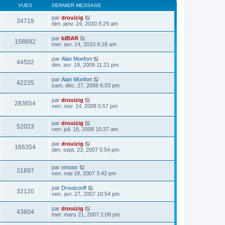
VUES
DERNIER MESSAGE
par
drouizig
34719
dim. janv. 24, 2010 8:29 am
par
bIBAR
158892
mer. avr. 14, 2010 8:18 am
par
Alan Monfort
44502
dim. avr. 19, 2009 11:21 pm
par
Alan Monfort
42235
sam. déc. 27, 2008 6:03 pm
par
drouizig
283654
ven. nov. 14, 2008 5:57 pm
par
drouizig
52023
ven. juil. 18, 2008 10:37 am
par
drouizig
166354
dim. sept. 23, 2007 5:54 pm
par
vinstor
31897
ven. mai 18, 2007 3:42 pm
par
Drouizonff
32120
ven. avr. 27, 2007 10:54 pm
par
drouizig
43804
mer. mars 21, 2007 2:09 pm