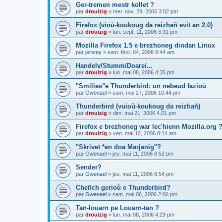
Ger-tremen mestr kollet ?
par
drouizig
»
mer. nov. 29, 2006 3:02 pm
Firefox (vioù-koukoug da reizhañ evit an 2.0)
par
drouizig
»
lun. sept. 11, 2006 3:31 pm
Mozilla Firefox 1.5 e brezhoneg dindan Linux
par
jeremy
»
sam. févr. 04, 2006 9:44 am
Handelv/Stumm/Doare/...
par
drouizig
»
lun. mai 08, 2006 4:35 pm
"Smilies"e Thunderbird: un nebeud fazioù
par
Gwenael
»
sam. mai 27, 2006 10:44 pm
Thunderbird (vuioù-koukoug da reizhañ)
par
drouizig
»
dim. mai 21, 2006 4:21 pm
Firefox e brezhoneg war lec'hienn Mozilla.org 
par
drouizig
»
ven. mai 12, 2006 8:14 am
"Skrivet *en doa Marjanig"?
par
Gwenael
»
jeu. mai 11, 2006 8:52 pm
Sender?
par
Gwenael
»
jeu. mai 11, 2006 8:54 pm
Cheñch gerioù e Thunderbird?
par
Gwenael
»
sam. mai 06, 2006 2:06 pm
Tan-louarn pe Louarn-tan ?
par
drouizig
»
lun. mai 08, 2006 4:29 pm