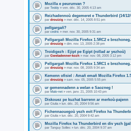
Mozilla e peurunvan ?
par
Teddy
»
ven. déc. 30, 2005 4:13 am
Reizhadennoù degemeret e Thunderbird (14/12/
par
drouizig
»
mer. déc. 14, 2005 8:51 pm
pellgargañ?
par
cedric
»
mer. nov. 30, 2005 9:31 am
Pellgargañ Mozilla Firefox 1.5RC2 e brezhoneg.
par
drouizig
»
dim. nov. 13, 2005 2:38 pm
Troidigezh : Ejipt pe Egipt (rollad ar yezhoù)
par
Gweladenner-kozh
»
mar. nov. 08, 2005 3:12 pm
Pellgargañ Mozilla Firefox 1.5RC1 e brezhoneg.
par
drouizig
»
mar. nov. 08, 2005 9:34 am
Kemenn ofisiel : Amañ emañ Mozilla Firefox 1.
par
drouizig
»
sam. nov. 05, 2005 5:55 pm
ur gemennadenn a welan e Saozneg !
par
Malo-net
»
ven. janv. 21, 2005 10:43 pm
Diskouez pe kuzhat barrenn ar merkoù-pajenn
par
Giulia
»
lun. déc. 20, 2004 9:56 am
Fichennaouegoù yezh evit Firefox ha Thunderb
par
Giulia
»
lun. déc. 20, 2004 9:42 am
Mozilla Firefox ha Thunderbird en div yezh (ga
par
Tanguy Solliec
»
lun. déc. 20, 2004 9:37 am