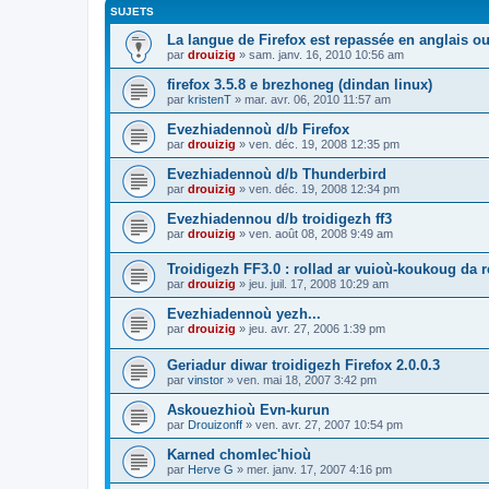
SUJETS
La langue de Firefox est repassée en anglais ou
par
drouizig
»
sam. janv. 16, 2010 10:56 am
firefox 3.5.8 e brezhoneg (dindan linux)
par
kristenT
»
mar. avr. 06, 2010 11:57 am
Evezhiadennoù d/b Firefox
par
drouizig
»
ven. déc. 19, 2008 12:35 pm
Evezhiadennoù d/b Thunderbird
par
drouizig
»
ven. déc. 19, 2008 12:34 pm
Evezhiadennou d/b troidigezh ff3
par
drouizig
»
ven. août 08, 2008 9:49 am
Troidigezh FF3.0 : rollad ar vuioù-koukoug da 
par
drouizig
»
jeu. juil. 17, 2008 10:29 am
Evezhiadennoù yezh...
par
drouizig
»
jeu. avr. 27, 2006 1:39 pm
Geriadur diwar troidigezh Firefox 2.0.0.3
par
vinstor
»
ven. mai 18, 2007 3:42 pm
Askouezhioù Evn-kurun
par
Drouizonff
»
ven. avr. 27, 2007 10:54 pm
Karned chomlec'hioù
par
Herve G
»
mer. janv. 17, 2007 4:16 pm