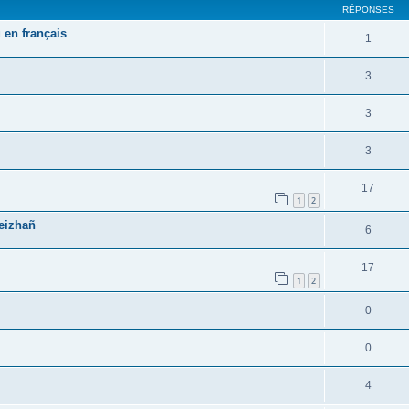
RÉPONSES
 en français
1
3
3
3
17
1
2
reizhañ
6
17
1
2
0
0
4