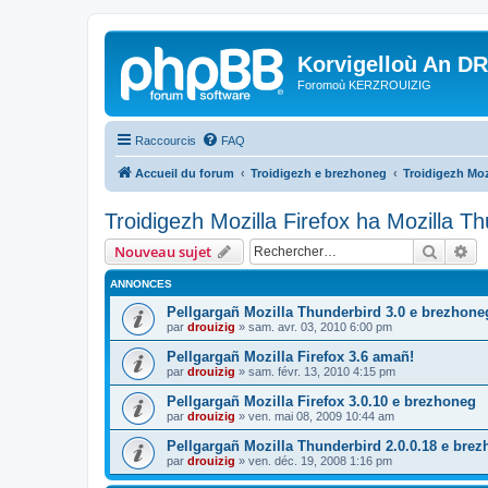
Korvigelloù An D
Foromoù KERZROUIZIG
Raccourcis
FAQ
Accueil du forum
Troidigezh e brezhoneg
Troidigezh Moz
Troidigezh Mozilla Firefox ha Mozilla T
Recher
Re
Nouveau sujet
ANNONCES
Pellgargañ Mozilla Thunderbird 3.0 e brezhone
par
drouizig
»
sam. avr. 03, 2010 6:00 pm
Pellgargañ Mozilla Firefox 3.6 amañ!
par
drouizig
»
sam. févr. 13, 2010 4:15 pm
Pellgargañ Mozilla Firefox 3.0.10 e brezhoneg
par
drouizig
»
ven. mai 08, 2009 10:44 am
Pellgargañ Mozilla Thunderbird 2.0.0.18 e bre
par
drouizig
»
ven. déc. 19, 2008 1:16 pm