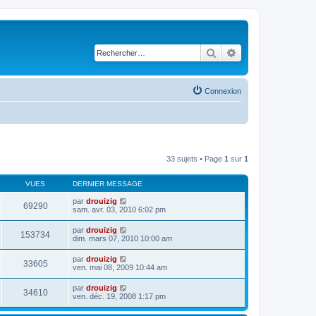
Rechercher
Recherche avancé
Connexion
33 sujets • Page
1
sur
1
VUES
DERNIER MESSAGE
par
drouizig
69290
sam. avr. 03, 2010 6:02 pm
par
drouizig
153734
dim. mars 07, 2010 10:00 am
par
drouizig
33605
ven. mai 08, 2009 10:44 am
par
drouizig
34610
ven. déc. 19, 2008 1:17 pm