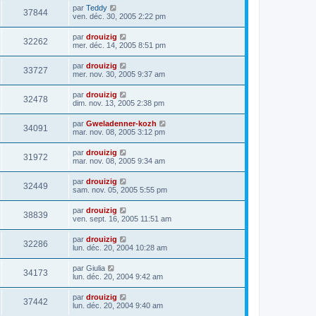
par
Teddy
37844
ven. déc. 30, 2005 2:22 pm
par
drouizig
32262
mer. déc. 14, 2005 8:51 pm
par
drouizig
33727
mer. nov. 30, 2005 9:37 am
par
drouizig
32478
dim. nov. 13, 2005 2:38 pm
par
Gweladenner-kozh
34091
mar. nov. 08, 2005 3:12 pm
par
drouizig
31972
mar. nov. 08, 2005 9:34 am
par
drouizig
32449
sam. nov. 05, 2005 5:55 pm
par
drouizig
38839
ven. sept. 16, 2005 11:51 am
par
drouizig
32286
lun. déc. 20, 2004 10:28 am
par
Giulia
34173
lun. déc. 20, 2004 9:42 am
par
drouizig
37442
lun. déc. 20, 2004 9:40 am