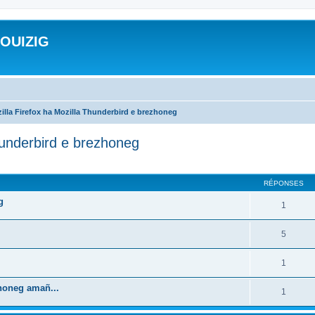
ROUIZIG
illa Firefox ha Mozilla Thunderbird e brezhoneg
hunderbird e brezhoneg
cher
cherche avancée
RÉPONSES
g
1
5
1
zhoneg amañ...
1