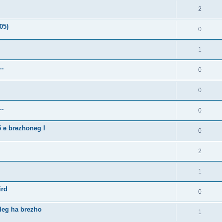
2
05)
0
1
..
0
0
..
0
5 e brezhoneg !
0
2
1
ird
0
lleg ha brezho
1