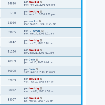
par
drouizig
34830
mer. nov. 29, 2006 7:45 pm
par
drouizig
31750
lun. sept. 11, 2006 3:31 pm
par
neoclust
63056
mer. août 23, 2006 11:25 am
par
F. Travers
83665
mer. juin 14, 2006 8:01 am
par
drouizig
33612
lun. mai 29, 2006 1:05 am
par
drouizig
31296
dim. mai 21, 2006 4:21 pm
par
Giulia
48909
jeu. mai 18, 2006 6:09 pm
par
Giulia
50905
sam. mai 13, 2006 1:33 pm
par
drouizig
32803
ven. mai 12, 2006 6:57 am
par
drouizig
38042
mar. mai 09, 2006 7:59 am
par
drouizig
33097
lun. mai 08, 2006 4:30 pm