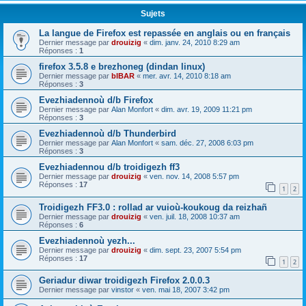
Sujets
La langue de Firefox est repassée en anglais ou en français
Dernier message par
drouizig
«
dim. janv. 24, 2010 8:29 am
Réponses :
1
firefox 3.5.8 e brezhoneg (dindan linux)
Dernier message par
bIBAR
«
mer. avr. 14, 2010 8:18 am
Réponses :
3
Evezhiadennoù d/b Firefox
Dernier message par
Alan Monfort
«
dim. avr. 19, 2009 11:21 pm
Réponses :
3
Evezhiadennoù d/b Thunderbird
Dernier message par
Alan Monfort
«
sam. déc. 27, 2008 6:03 pm
Réponses :
3
Evezhiadennou d/b troidigezh ff3
Dernier message par
drouizig
«
ven. nov. 14, 2008 5:57 pm
Réponses :
17
1
2
Troidigezh FF3.0 : rollad ar vuioù-koukoug da reizhañ
Dernier message par
drouizig
«
ven. juil. 18, 2008 10:37 am
Réponses :
6
Evezhiadennoù yezh...
Dernier message par
drouizig
«
dim. sept. 23, 2007 5:54 pm
Réponses :
17
1
2
Geriadur diwar troidigezh Firefox 2.0.0.3
Dernier message par
vinstor
«
ven. mai 18, 2007 3:42 pm