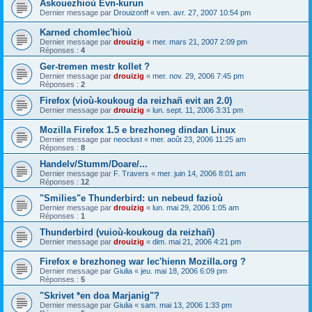
Askouezhioù Evn-kurun
Dernier message par
Drouizonff
«
ven. avr. 27, 2007 10:54 pm
Karned chomlec'hioù
Dernier message par
drouizig
«
mer. mars 21, 2007 2:09 pm
Réponses :
4
Ger-tremen mestr kollet ?
Dernier message par
drouizig
«
mer. nov. 29, 2006 7:45 pm
Réponses :
2
Firefox (vioù-koukoug da reizhañ evit an 2.0)
Dernier message par
drouizig
«
lun. sept. 11, 2006 3:31 pm
Mozilla Firefox 1.5 e brezhoneg dindan Linux
Dernier message par
neoclust
«
mer. août 23, 2006 11:25 am
Réponses :
8
Handelv/Stumm/Doare/...
Dernier message par
F. Travers
«
mer. juin 14, 2006 8:01 am
Réponses :
12
"Smilies"e Thunderbird: un nebeud fazioù
Dernier message par
drouizig
«
lun. mai 29, 2006 1:05 am
Réponses :
1
Thunderbird (vuioù-koukoug da reizhañ)
Dernier message par
drouizig
«
dim. mai 21, 2006 4:21 pm
Firefox e brezhoneg war lec'hienn Mozilla.org ?
Dernier message par
Giulia
«
jeu. mai 18, 2006 6:09 pm
Réponses :
5
"Skrivet *en doa Marjanig"?
Dernier message par
Giulia
«
sam. mai 13, 2006 1:33 pm