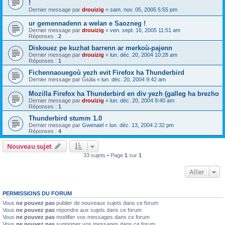
!
Dernier message par
drouizig
«
sam. nov. 05, 2005 5:55 pm
ur gemennadenn a welan e Saozneg !
Dernier message par
drouizig
«
ven. sept. 16, 2005 11:51 am
Réponses :
2
Diskouez pe kuzhat barrenn ar merkoù-pajenn
Dernier message par
drouizig
«
lun. déc. 20, 2004 10:28 am
Réponses :
1
Fichennaouegoù yezh evit Firefox ha Thunderbird
Dernier message par
Giulia
«
lun. déc. 20, 2004 9:42 am
Mozilla Firefox ha Thunderbird en div yezh (galleg ha brezho
Dernier message par
drouizig
«
lun. déc. 20, 2004 9:40 am
Réponses :
1
Thunderbird stumm 1.0
Dernier message par
Gwenael
«
lun. déc. 13, 2004 2:32 pm
Réponses :
4
Nouveau sujet
33 sujets • Page
1
sur
1
Aller
PERMISSIONS DU FORUM
Vous
ne pouvez pas
publier de nouveaux sujets dans ce forum
Vous
ne pouvez pas
répondre aux sujets dans ce forum
Vous
ne pouvez pas
modifier vos messages dans ce forum
Vous
ne pouvez pas
supprimer vos messages dans ce forum