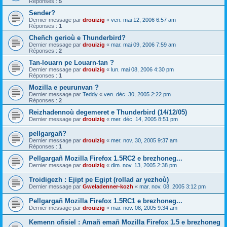
Réponses :
5
Sender?
Dernier message par
drouizig
«
ven. mai 12, 2006 6:57 am
Réponses :
1
Cheñch gerioù e Thunderbird?
Dernier message par
drouizig
«
mar. mai 09, 2006 7:59 am
Réponses :
2
Tan-louarn pe Louarn-tan ?
Dernier message par
drouizig
«
lun. mai 08, 2006 4:30 pm
Réponses :
1
Mozilla e peurunvan ?
Dernier message par
Teddy
«
ven. déc. 30, 2005 2:22 pm
Réponses :
2
Reizhadennoù degemeret e Thunderbird (14/12/05)
Dernier message par
drouizig
«
mer. déc. 14, 2005 8:51 pm
pellgargañ?
Dernier message par
drouizig
«
mer. nov. 30, 2005 9:37 am
Réponses :
1
Pellgargañ Mozilla Firefox 1.5RC2 e brezhoneg...
Dernier message par
drouizig
«
dim. nov. 13, 2005 2:38 pm
Troidigezh : Ejipt pe Egipt (rollad ar yezhoù)
Dernier message par
Gweladenner-kozh
«
mar. nov. 08, 2005 3:12 pm
Pellgargañ Mozilla Firefox 1.5RC1 e brezhoneg...
Dernier message par
drouizig
«
mar. nov. 08, 2005 9:34 am
Kemenn ofisiel : Amañ emañ Mozilla Firefox 1.5 e brezhoneg