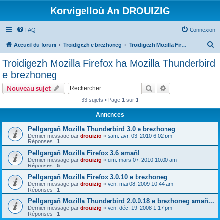
Korvigelloù An DROUIZIG
FAQ
Connexion
R
Accueil du forum
Troidigezh e brezhoneg
Troidigezh Mozilla Firefox ha Mozilla Thunderbird e brezhoneg
e
Troidigezh Mozilla Firefox ha Mozilla Thunderbird
c
e brezhoneg
h
Rechercher
Recherche avanc
Nouveau sujet
e
33 sujets • Page
1
sur
1
r
Annonces
c
h
Pellgargañ Mozilla Thunderbird 3.0 e brezhoneg
Dernier message par
drouizig
«
sam. avr. 03, 2010 6:02 pm
e
Réponses :
1
r
Pellgargañ Mozilla Firefox 3.6 amañ!
Dernier message par
drouizig
«
dim. mars 07, 2010 10:00 am
Réponses :
5
Pellgargañ Mozilla Firefox 3.0.10 e brezhoneg
Dernier message par
drouizig
«
ven. mai 08, 2009 10:44 am
Réponses :
1
Pellgargañ Mozilla Thunderbird 2.0.0.18 e brezhoneg amañ...
Dernier message par
drouizig
«
ven. déc. 19, 2008 1:17 pm
Réponses :
1