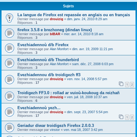
Sujets
La langue de Firefox est repassée en anglais ou en français
Dernier message par
drouizig
«
dim. janv. 24, 2010 8:29 am
Réponses :
1
firefox 3.5.8 e brezhoneg (dindan linux)
Dernier message par
bIBAR
«
mer. avr. 14, 2010 8:18 am
Réponses :
3
Evezhiadennoù d/b Firefox
Dernier message par
Alan Monfort
«
dim. avr. 19, 2009 11:21 pm
Réponses :
3
Evezhiadennoù d/b Thunderbird
Dernier message par
Alan Monfort
«
sam. déc. 27, 2008 6:03 pm
Réponses :
3
Evezhiadennou d/b troidigezh ff3
Dernier message par
drouizig
«
ven. nov. 14, 2008 5:57 pm
Réponses :
17
1
2
Troidigezh FF3.0 : rollad ar vuioù-koukoug da reizhañ
Dernier message par
drouizig
«
ven. juil. 18, 2008 10:37 am
Réponses :
6
Evezhiadennoù yezh...
Dernier message par
drouizig
«
dim. sept. 23, 2007 5:54 pm
Réponses :
17
1
2
Geriadur diwar troidigezh Firefox 2.0.0.3
Dernier message par
vinstor
«
ven. mai 18, 2007 3:42 pm