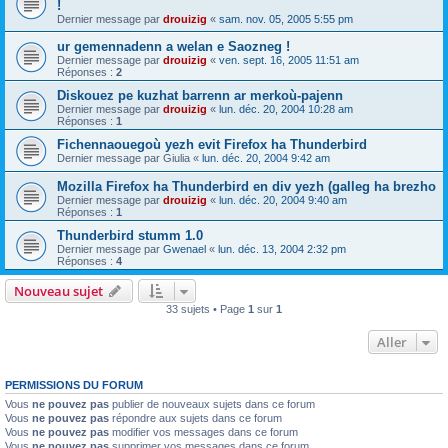
!
Dernier message par
drouizig
«
sam. nov. 05, 2005 5:55 pm
ur gemennadenn a welan e Saozneg !
Dernier message par
drouizig
«
ven. sept. 16, 2005 11:51 am
Réponses :
2
Diskouez pe kuzhat barrenn ar merkoù-pajenn
Dernier message par
drouizig
«
lun. déc. 20, 2004 10:28 am
Réponses :
1
Fichennaouegoù yezh evit Firefox ha Thunderbird
Dernier message par
Giulia
«
lun. déc. 20, 2004 9:42 am
Mozilla Firefox ha Thunderbird en div yezh (galleg ha brezho
Dernier message par
drouizig
«
lun. déc. 20, 2004 9:40 am
Réponses :
1
Thunderbird stumm 1.0
Dernier message par
Gwenael
«
lun. déc. 13, 2004 2:32 pm
Réponses :
4
Nouveau sujet
33 sujets • Page
1
sur
1
Aller
PERMISSIONS DU FORUM
Vous
ne pouvez pas
publier de nouveaux sujets dans ce forum
Vous
ne pouvez pas
répondre aux sujets dans ce forum
Vous
ne pouvez pas
modifier vos messages dans ce forum
Vous
ne pouvez pas
supprimer vos messages dans ce forum