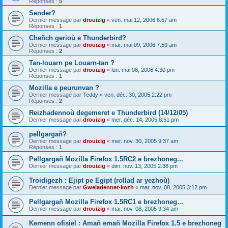
Réponses :
5
Sender?
Dernier message par
drouizig
«
ven. mai 12, 2006 6:57 am
Réponses :
1
Cheñch gerioù e Thunderbird?
Dernier message par
drouizig
«
mar. mai 09, 2006 7:59 am
Réponses :
2
Tan-louarn pe Louarn-tan ?
Dernier message par
drouizig
«
lun. mai 08, 2006 4:30 pm
Réponses :
1
Mozilla e peurunvan ?
Dernier message par
Teddy
«
ven. déc. 30, 2005 2:22 pm
Réponses :
2
Reizhadennoù degemeret e Thunderbird (14/12/05)
Dernier message par
drouizig
«
mer. déc. 14, 2005 8:51 pm
pellgargañ?
Dernier message par
drouizig
«
mer. nov. 30, 2005 9:37 am
Réponses :
1
Pellgargañ Mozilla Firefox 1.5RC2 e brezhoneg...
Dernier message par
drouizig
«
dim. nov. 13, 2005 2:38 pm
Troidigezh : Ejipt pe Egipt (rollad ar yezhoù)
Dernier message par
Gweladenner-kozh
«
mar. nov. 08, 2005 3:12 pm
Pellgargañ Mozilla Firefox 1.5RC1 e brezhoneg...
Dernier message par
drouizig
«
mar. nov. 08, 2005 9:34 am
Kemenn ofisiel : Amañ emañ Mozilla Firefox 1.5 e brezhoneg