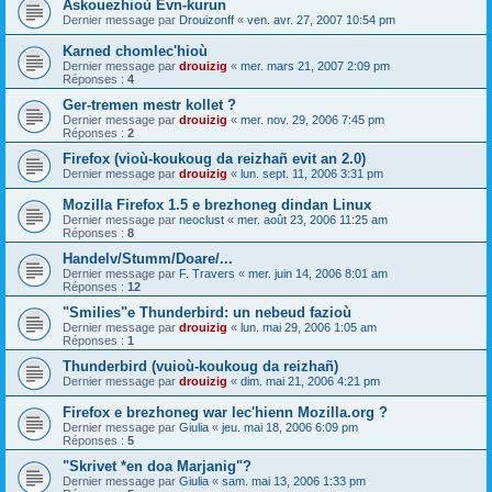
Askouezhioù Evn-kurun
Dernier message par
Drouizonff
«
ven. avr. 27, 2007 10:54 pm
Karned chomlec'hioù
Dernier message par
drouizig
«
mer. mars 21, 2007 2:09 pm
Réponses :
4
Ger-tremen mestr kollet ?
Dernier message par
drouizig
«
mer. nov. 29, 2006 7:45 pm
Réponses :
2
Firefox (vioù-koukoug da reizhañ evit an 2.0)
Dernier message par
drouizig
«
lun. sept. 11, 2006 3:31 pm
Mozilla Firefox 1.5 e brezhoneg dindan Linux
Dernier message par
neoclust
«
mer. août 23, 2006 11:25 am
Réponses :
8
Handelv/Stumm/Doare/...
Dernier message par
F. Travers
«
mer. juin 14, 2006 8:01 am
Réponses :
12
"Smilies"e Thunderbird: un nebeud fazioù
Dernier message par
drouizig
«
lun. mai 29, 2006 1:05 am
Réponses :
1
Thunderbird (vuioù-koukoug da reizhañ)
Dernier message par
drouizig
«
dim. mai 21, 2006 4:21 pm
Firefox e brezhoneg war lec'hienn Mozilla.org ?
Dernier message par
Giulia
«
jeu. mai 18, 2006 6:09 pm
Réponses :
5
"Skrivet *en doa Marjanig"?
Dernier message par
Giulia
«
sam. mai 13, 2006 1:33 pm