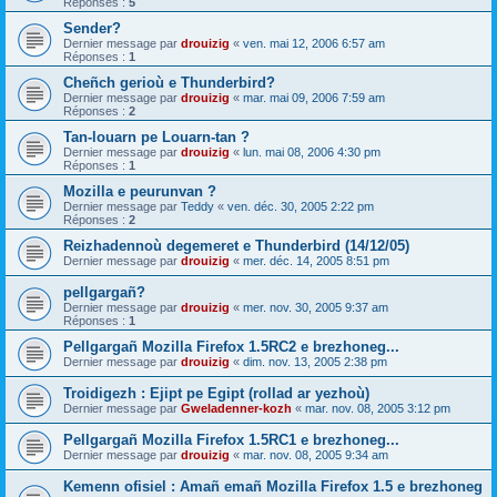
Réponses :
5
Sender?
Dernier message par
drouizig
«
ven. mai 12, 2006 6:57 am
Réponses :
1
Cheñch gerioù e Thunderbird?
Dernier message par
drouizig
«
mar. mai 09, 2006 7:59 am
Réponses :
2
Tan-louarn pe Louarn-tan ?
Dernier message par
drouizig
«
lun. mai 08, 2006 4:30 pm
Réponses :
1
Mozilla e peurunvan ?
Dernier message par
Teddy
«
ven. déc. 30, 2005 2:22 pm
Réponses :
2
Reizhadennoù degemeret e Thunderbird (14/12/05)
Dernier message par
drouizig
«
mer. déc. 14, 2005 8:51 pm
pellgargañ?
Dernier message par
drouizig
«
mer. nov. 30, 2005 9:37 am
Réponses :
1
Pellgargañ Mozilla Firefox 1.5RC2 e brezhoneg...
Dernier message par
drouizig
«
dim. nov. 13, 2005 2:38 pm
Troidigezh : Ejipt pe Egipt (rollad ar yezhoù)
Dernier message par
Gweladenner-kozh
«
mar. nov. 08, 2005 3:12 pm
Pellgargañ Mozilla Firefox 1.5RC1 e brezhoneg...
Dernier message par
drouizig
«
mar. nov. 08, 2005 9:34 am
Kemenn ofisiel : Amañ emañ Mozilla Firefox 1.5 e brezhoneg