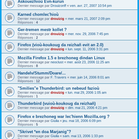
Askouezhioù Evn-kurun
Dernier message par
Drouizonff
«
ven. avr. 27, 2007 10:54 pm
Karned chomlec'hioù
Dernier message par
drouizig
«
mer. mars 21, 2007 2:09 pm
Réponses :
4
Ger-tremen mestr kollet ?
Dernier message par
drouizig
«
mer. nov. 29, 2006 7:45 pm
Réponses :
2
Firefox (vioù-koukoug da reizhañ evit an 2.0)
Dernier message par
drouizig
«
lun. sept. 11, 2006 3:31 pm
Mozilla Firefox 1.5 e brezhoneg dindan Linux
Dernier message par
neoclust
«
mer. août 23, 2006 11:25 am
Réponses :
8
Handelv/Stumm/Doare/...
Dernier message par
F. Travers
«
mer. juin 14, 2006 8:01 am
Réponses :
12
"Smilies"e Thunderbird: un nebeud fazioù
Dernier message par
drouizig
«
lun. mai 29, 2006 1:05 am
Réponses :
1
Thunderbird (vuioù-koukoug da reizhañ)
Dernier message par
drouizig
«
dim. mai 21, 2006 4:21 pm
Firefox e brezhoneg war lec'hienn Mozilla.org ?
Dernier message par
Giulia
«
jeu. mai 18, 2006 6:09 pm
Réponses :
5
"Skrivet *en doa Marjanig"?
Dernier message par
Giulia
«
sam. mai 13, 2006 1:33 pm