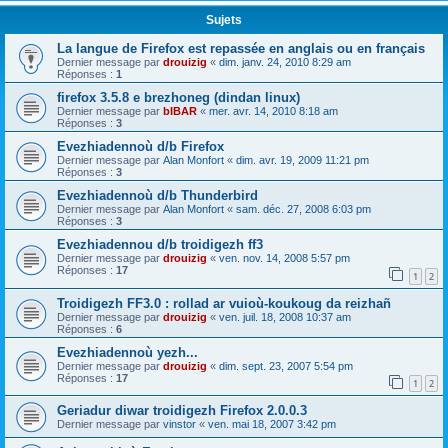
Sujets
La langue de Firefox est repassée en anglais ou en français
Dernier message par
drouizig
«
dim. janv. 24, 2010 8:29 am
Réponses :
1
firefox 3.5.8 e brezhoneg (dindan linux)
Dernier message par
bIBAR
«
mer. avr. 14, 2010 8:18 am
Réponses :
3
Evezhiadennoù d/b Firefox
Dernier message par
Alan Monfort
«
dim. avr. 19, 2009 11:21 pm
Réponses :
3
Evezhiadennoù d/b Thunderbird
Dernier message par
Alan Monfort
«
sam. déc. 27, 2008 6:03 pm
Réponses :
3
Evezhiadennou d/b troidigezh ff3
Dernier message par
drouizig
«
ven. nov. 14, 2008 5:57 pm
Réponses :
17
1
2
Troidigezh FF3.0 : rollad ar vuioù-koukoug da reizhañ
Dernier message par
drouizig
«
ven. juil. 18, 2008 10:37 am
Réponses :
6
Evezhiadennoù yezh...
Dernier message par
drouizig
«
dim. sept. 23, 2007 5:54 pm
Réponses :
17
1
2
Geriadur diwar troidigezh Firefox 2.0.0.3
Dernier message par
vinstor
«
ven. mai 18, 2007 3:42 pm