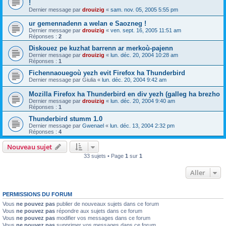
!
Dernier message par
drouizig
«
sam. nov. 05, 2005 5:55 pm
ur gemennadenn a welan e Saozneg !
Dernier message par
drouizig
«
ven. sept. 16, 2005 11:51 am
Réponses :
2
Diskouez pe kuzhat barrenn ar merkoù-pajenn
Dernier message par
drouizig
«
lun. déc. 20, 2004 10:28 am
Réponses :
1
Fichennaouegoù yezh evit Firefox ha Thunderbird
Dernier message par
Giulia
«
lun. déc. 20, 2004 9:42 am
Mozilla Firefox ha Thunderbird en div yezh (galleg ha brezho
Dernier message par
drouizig
«
lun. déc. 20, 2004 9:40 am
Réponses :
1
Thunderbird stumm 1.0
Dernier message par
Gwenael
«
lun. déc. 13, 2004 2:32 pm
Réponses :
4
Nouveau sujet
33 sujets • Page
1
sur
1
Aller
PERMISSIONS DU FORUM
Vous
ne pouvez pas
publier de nouveaux sujets dans ce forum
Vous
ne pouvez pas
répondre aux sujets dans ce forum
Vous
ne pouvez pas
modifier vos messages dans ce forum
Vous
ne pouvez pas
supprimer vos messages dans ce forum