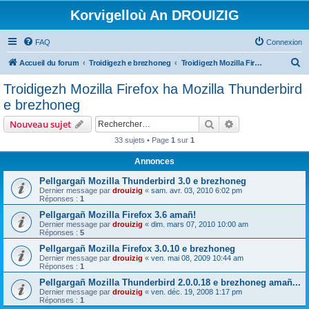
Korvigelloù An DROUIZIG
FAQ
Connexion
R
Accueil du forum
Troidigezh e brezhoneg
Troidigezh Mozilla Firefox ha Mozilla Thunderbird e brezhoneg
e
Troidigezh Mozilla Firefox ha Mozilla Thunderbird
c
e brezhoneg
h
Rechercher
Recherche avanc
Nouveau sujet
e
33 sujets • Page
1
sur
1
r
Annonces
c
h
Pellgargañ Mozilla Thunderbird 3.0 e brezhoneg
Dernier message par
drouizig
«
sam. avr. 03, 2010 6:02 pm
e
Réponses :
1
r
Pellgargañ Mozilla Firefox 3.6 amañ!
Dernier message par
drouizig
«
dim. mars 07, 2010 10:00 am
Réponses :
5
Pellgargañ Mozilla Firefox 3.0.10 e brezhoneg
Dernier message par
drouizig
«
ven. mai 08, 2009 10:44 am
Réponses :
1
Pellgargañ Mozilla Thunderbird 2.0.0.18 e brezhoneg amañ...
Dernier message par
drouizig
«
ven. déc. 19, 2008 1:17 pm
Réponses :
1