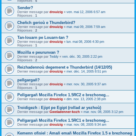
Réponses :
5
Sender?
Dernier message par
drouizig
«
ven. mai 12, 2006 6:57 am
Réponses :
1
Cheñch gerioù e Thunderbird?
Dernier message par
drouizig
«
mar. mai 09, 2006 7:59 am
Réponses :
2
Tan-louarn pe Louarn-tan ?
Dernier message par
drouizig
«
lun. mai 08, 2006 4:30 pm
Réponses :
1
Mozilla e peurunvan ?
Dernier message par
Teddy
«
ven. déc. 30, 2005 2:22 pm
Réponses :
2
Reizhadennoù degemeret e Thunderbird (14/12/05)
Dernier message par
drouizig
«
mer. déc. 14, 2005 8:51 pm
pellgargañ?
Dernier message par
drouizig
«
mer. nov. 30, 2005 9:37 am
Réponses :
1
Pellgargañ Mozilla Firefox 1.5RC2 e brezhoneg...
Dernier message par
drouizig
«
dim. nov. 13, 2005 2:38 pm
Troidigezh : Ejipt pe Egipt (rollad ar yezhoù)
Dernier message par
Gweladenner-kozh
«
mar. nov. 08, 2005 3:12 pm
Pellgargañ Mozilla Firefox 1.5RC1 e brezhoneg...
Dernier message par
drouizig
«
mar. nov. 08, 2005 9:34 am
Kemenn ofisiel : Amañ emañ Mozilla Firefox 1.5 e brezhoneg