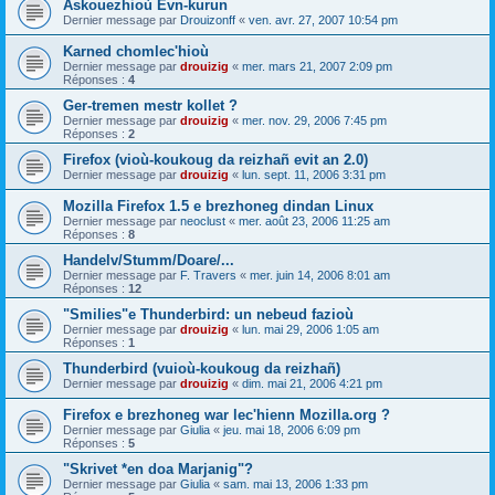
Askouezhioù Evn-kurun
Dernier message par
Drouizonff
«
ven. avr. 27, 2007 10:54 pm
Karned chomlec'hioù
Dernier message par
drouizig
«
mer. mars 21, 2007 2:09 pm
Réponses :
4
Ger-tremen mestr kollet ?
Dernier message par
drouizig
«
mer. nov. 29, 2006 7:45 pm
Réponses :
2
Firefox (vioù-koukoug da reizhañ evit an 2.0)
Dernier message par
drouizig
«
lun. sept. 11, 2006 3:31 pm
Mozilla Firefox 1.5 e brezhoneg dindan Linux
Dernier message par
neoclust
«
mer. août 23, 2006 11:25 am
Réponses :
8
Handelv/Stumm/Doare/...
Dernier message par
F. Travers
«
mer. juin 14, 2006 8:01 am
Réponses :
12
"Smilies"e Thunderbird: un nebeud fazioù
Dernier message par
drouizig
«
lun. mai 29, 2006 1:05 am
Réponses :
1
Thunderbird (vuioù-koukoug da reizhañ)
Dernier message par
drouizig
«
dim. mai 21, 2006 4:21 pm
Firefox e brezhoneg war lec'hienn Mozilla.org ?
Dernier message par
Giulia
«
jeu. mai 18, 2006 6:09 pm
Réponses :
5
"Skrivet *en doa Marjanig"?
Dernier message par
Giulia
«
sam. mai 13, 2006 1:33 pm