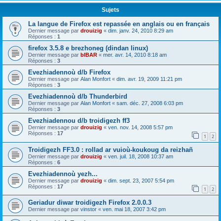
Sujets
La langue de Firefox est repassée en anglais ou en français
Dernier message par
drouizig
«
dim. janv. 24, 2010 8:29 am
Réponses :
1
firefox 3.5.8 e brezhoneg (dindan linux)
Dernier message par
bIBAR
«
mer. avr. 14, 2010 8:18 am
Réponses :
3
Evezhiadennoù d/b Firefox
Dernier message par
Alan Monfort
«
dim. avr. 19, 2009 11:21 pm
Réponses :
3
Evezhiadennoù d/b Thunderbird
Dernier message par
Alan Monfort
«
sam. déc. 27, 2008 6:03 pm
Réponses :
3
Evezhiadennou d/b troidigezh ff3
Dernier message par
drouizig
«
ven. nov. 14, 2008 5:57 pm
Réponses :
17
1
2
Troidigezh FF3.0 : rollad ar vuioù-koukoug da reizhañ
Dernier message par
drouizig
«
ven. juil. 18, 2008 10:37 am
Réponses :
6
Evezhiadennoù yezh...
Dernier message par
drouizig
«
dim. sept. 23, 2007 5:54 pm
Réponses :
17
1
2
Geriadur diwar troidigezh Firefox 2.0.0.3
Dernier message par
vinstor
«
ven. mai 18, 2007 3:42 pm