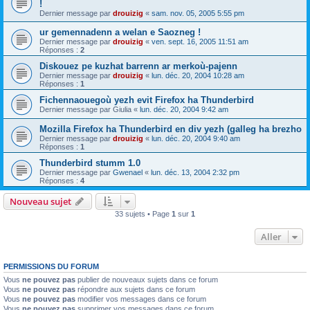
!
Dernier message par
drouizig
«
sam. nov. 05, 2005 5:55 pm
ur gemennadenn a welan e Saozneg !
Dernier message par
drouizig
«
ven. sept. 16, 2005 11:51 am
Réponses :
2
Diskouez pe kuzhat barrenn ar merkoù-pajenn
Dernier message par
drouizig
«
lun. déc. 20, 2004 10:28 am
Réponses :
1
Fichennaouegoù yezh evit Firefox ha Thunderbird
Dernier message par
Giulia
«
lun. déc. 20, 2004 9:42 am
Mozilla Firefox ha Thunderbird en div yezh (galleg ha brezho
Dernier message par
drouizig
«
lun. déc. 20, 2004 9:40 am
Réponses :
1
Thunderbird stumm 1.0
Dernier message par
Gwenael
«
lun. déc. 13, 2004 2:32 pm
Réponses :
4
Nouveau sujet
33 sujets • Page
1
sur
1
Aller
PERMISSIONS DU FORUM
Vous
ne pouvez pas
publier de nouveaux sujets dans ce forum
Vous
ne pouvez pas
répondre aux sujets dans ce forum
Vous
ne pouvez pas
modifier vos messages dans ce forum
Vous
ne pouvez pas
supprimer vos messages dans ce forum