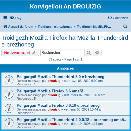
Korvigelloù An DROUIZIG
FAQ
Connexion
R
Accueil du forum
Troidigezh e brezhoneg
Troidigezh Mozilla Firefox ha Mozilla Thunderbird e brezhoneg
e
Troidigezh Mozilla Firefox ha Mozilla Thunderbird
c
e brezhoneg
h
Rechercher
Recherche avanc
Nouveau sujet
e
33 sujets • Page
1
sur
1
r
Annonces
c
h
Pellgargañ Mozilla Thunderbird 3.0 e brezhoneg
Dernier message par
drouizig
«
sam. avr. 03, 2010 6:02 pm
e
Réponses :
1
r
Pellgargañ Mozilla Firefox 3.6 amañ!
Dernier message par
drouizig
«
dim. mars 07, 2010 10:00 am
Réponses :
5
Pellgargañ Mozilla Firefox 3.0.10 e brezhoneg
Dernier message par
drouizig
«
ven. mai 08, 2009 10:44 am
Réponses :
1
Pellgargañ Mozilla Thunderbird 2.0.0.18 e brezhoneg amañ...
Dernier message par
drouizig
«
ven. déc. 19, 2008 1:17 pm
Réponses :
1