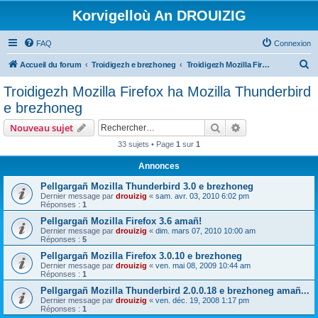
Korvigelloù An DROUIZIG
FAQ
Connexion
R
Accueil du forum
Troidigezh e brezhoneg
Troidigezh Mozilla Firefox ha Mozilla Thunderbird e brezhoneg
e
Troidigezh Mozilla Firefox ha Mozilla Thunderbird
c
e brezhoneg
h
Rechercher
Recherche avanc
Nouveau sujet
e
33 sujets • Page
1
sur
1
r
Annonces
c
h
Pellgargañ Mozilla Thunderbird 3.0 e brezhoneg
Dernier message par
drouizig
«
sam. avr. 03, 2010 6:02 pm
e
Réponses :
1
r
Pellgargañ Mozilla Firefox 3.6 amañ!
Dernier message par
drouizig
«
dim. mars 07, 2010 10:00 am
Réponses :
5
Pellgargañ Mozilla Firefox 3.0.10 e brezhoneg
Dernier message par
drouizig
«
ven. mai 08, 2009 10:44 am
Réponses :
1
Pellgargañ Mozilla Thunderbird 2.0.0.18 e brezhoneg amañ...
Dernier message par
drouizig
«
ven. déc. 19, 2008 1:17 pm
Réponses :
1