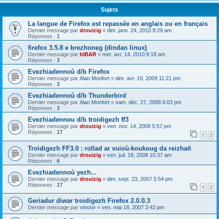
Sujets
La langue de Firefox est repassée en anglais ou en français
Dernier message par
drouizig
«
dim. janv. 24, 2010 8:29 am
Réponses :
1
firefox 3.5.8 e brezhoneg (dindan linux)
Dernier message par
bIBAR
«
mer. avr. 14, 2010 8:18 am
Réponses :
3
Evezhiadennoù d/b Firefox
Dernier message par
Alan Monfort
«
dim. avr. 19, 2009 11:21 pm
Réponses :
3
Evezhiadennoù d/b Thunderbird
Dernier message par
Alan Monfort
«
sam. déc. 27, 2008 6:03 pm
Réponses :
3
Evezhiadennou d/b troidigezh ff3
Dernier message par
drouizig
«
ven. nov. 14, 2008 5:57 pm
Réponses :
17
1
2
Troidigezh FF3.0 : rollad ar vuioù-koukoug da reizhañ
Dernier message par
drouizig
«
ven. juil. 18, 2008 10:37 am
Réponses :
6
Evezhiadennoù yezh...
Dernier message par
drouizig
«
dim. sept. 23, 2007 5:54 pm
Réponses :
17
1
2
Geriadur diwar troidigezh Firefox 2.0.0.3
Dernier message par
vinstor
«
ven. mai 18, 2007 3:42 pm