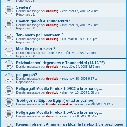
Réponses :
5
Sender?
Dernier message par
drouizig
«
ven. mai 12, 2006 6:57 am
Réponses :
1
Cheñch gerioù e Thunderbird?
Dernier message par
drouizig
«
mar. mai 09, 2006 7:59 am
Réponses :
2
Tan-louarn pe Louarn-tan ?
Dernier message par
drouizig
«
lun. mai 08, 2006 4:30 pm
Réponses :
1
Mozilla e peurunvan ?
Dernier message par
Teddy
«
ven. déc. 30, 2005 2:22 pm
Réponses :
2
Reizhadennoù degemeret e Thunderbird (14/12/05)
Dernier message par
drouizig
«
mer. déc. 14, 2005 8:51 pm
pellgargañ?
Dernier message par
drouizig
«
mer. nov. 30, 2005 9:37 am
Réponses :
1
Pellgargañ Mozilla Firefox 1.5RC2 e brezhoneg...
Dernier message par
drouizig
«
dim. nov. 13, 2005 2:38 pm
Troidigezh : Ejipt pe Egipt (rollad ar yezhoù)
Dernier message par
Gweladenner-kozh
«
mar. nov. 08, 2005 3:12 pm
Pellgargañ Mozilla Firefox 1.5RC1 e brezhoneg...
Dernier message par
drouizig
«
mar. nov. 08, 2005 9:34 am
Kemenn ofisiel : Amañ emañ Mozilla Firefox 1.5 e brezhoneg