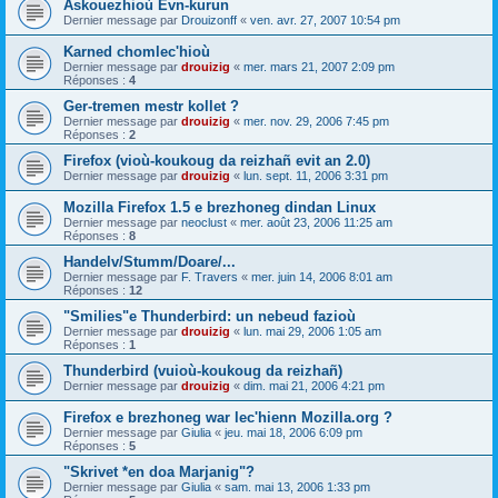
Askouezhioù Evn-kurun
Dernier message par
Drouizonff
«
ven. avr. 27, 2007 10:54 pm
Karned chomlec'hioù
Dernier message par
drouizig
«
mer. mars 21, 2007 2:09 pm
Réponses :
4
Ger-tremen mestr kollet ?
Dernier message par
drouizig
«
mer. nov. 29, 2006 7:45 pm
Réponses :
2
Firefox (vioù-koukoug da reizhañ evit an 2.0)
Dernier message par
drouizig
«
lun. sept. 11, 2006 3:31 pm
Mozilla Firefox 1.5 e brezhoneg dindan Linux
Dernier message par
neoclust
«
mer. août 23, 2006 11:25 am
Réponses :
8
Handelv/Stumm/Doare/...
Dernier message par
F. Travers
«
mer. juin 14, 2006 8:01 am
Réponses :
12
"Smilies"e Thunderbird: un nebeud fazioù
Dernier message par
drouizig
«
lun. mai 29, 2006 1:05 am
Réponses :
1
Thunderbird (vuioù-koukoug da reizhañ)
Dernier message par
drouizig
«
dim. mai 21, 2006 4:21 pm
Firefox e brezhoneg war lec'hienn Mozilla.org ?
Dernier message par
Giulia
«
jeu. mai 18, 2006 6:09 pm
Réponses :
5
"Skrivet *en doa Marjanig"?
Dernier message par
Giulia
«
sam. mai 13, 2006 1:33 pm