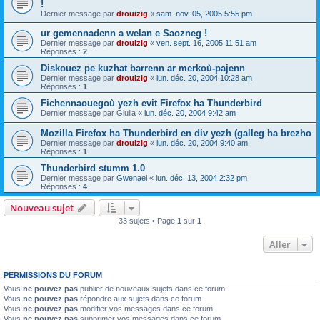
!
Dernier message par
drouizig
«
sam. nov. 05, 2005 5:55 pm
ur gemennadenn a welan e Saozneg !
Dernier message par
drouizig
«
ven. sept. 16, 2005 11:51 am
Réponses :
2
Diskouez pe kuzhat barrenn ar merkoù-pajenn
Dernier message par
drouizig
«
lun. déc. 20, 2004 10:28 am
Réponses :
1
Fichennaouegoù yezh evit Firefox ha Thunderbird
Dernier message par
Giulia
«
lun. déc. 20, 2004 9:42 am
Mozilla Firefox ha Thunderbird en div yezh (galleg ha brezho
Dernier message par
drouizig
«
lun. déc. 20, 2004 9:40 am
Réponses :
1
Thunderbird stumm 1.0
Dernier message par
Gwenael
«
lun. déc. 13, 2004 2:32 pm
Réponses :
4
Nouveau sujet
33 sujets • Page
1
sur
1
Aller
PERMISSIONS DU FORUM
Vous
ne pouvez pas
publier de nouveaux sujets dans ce forum
Vous
ne pouvez pas
répondre aux sujets dans ce forum
Vous
ne pouvez pas
modifier vos messages dans ce forum
Vous
ne pouvez pas
supprimer vos messages dans ce forum