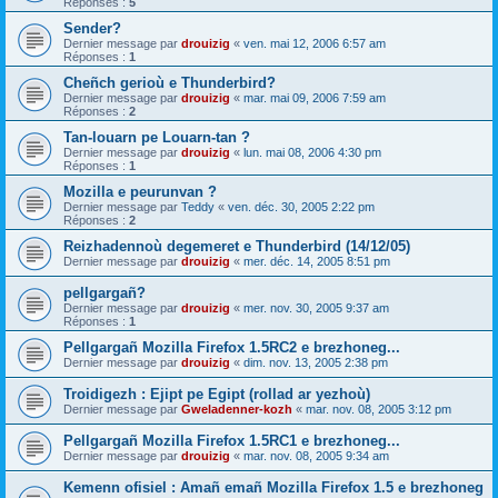
Réponses :
5
Sender?
Dernier message par
drouizig
«
ven. mai 12, 2006 6:57 am
Réponses :
1
Cheñch gerioù e Thunderbird?
Dernier message par
drouizig
«
mar. mai 09, 2006 7:59 am
Réponses :
2
Tan-louarn pe Louarn-tan ?
Dernier message par
drouizig
«
lun. mai 08, 2006 4:30 pm
Réponses :
1
Mozilla e peurunvan ?
Dernier message par
Teddy
«
ven. déc. 30, 2005 2:22 pm
Réponses :
2
Reizhadennoù degemeret e Thunderbird (14/12/05)
Dernier message par
drouizig
«
mer. déc. 14, 2005 8:51 pm
pellgargañ?
Dernier message par
drouizig
«
mer. nov. 30, 2005 9:37 am
Réponses :
1
Pellgargañ Mozilla Firefox 1.5RC2 e brezhoneg...
Dernier message par
drouizig
«
dim. nov. 13, 2005 2:38 pm
Troidigezh : Ejipt pe Egipt (rollad ar yezhoù)
Dernier message par
Gweladenner-kozh
«
mar. nov. 08, 2005 3:12 pm
Pellgargañ Mozilla Firefox 1.5RC1 e brezhoneg...
Dernier message par
drouizig
«
mar. nov. 08, 2005 9:34 am
Kemenn ofisiel : Amañ emañ Mozilla Firefox 1.5 e brezhoneg