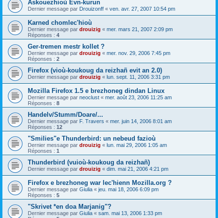
Askouezhioù Evn-kurun
Dernier message par
Drouizonff
«
ven. avr. 27, 2007 10:54 pm
Karned chomlec'hioù
Dernier message par
drouizig
«
mer. mars 21, 2007 2:09 pm
Réponses :
4
Ger-tremen mestr kollet ?
Dernier message par
drouizig
«
mer. nov. 29, 2006 7:45 pm
Réponses :
2
Firefox (vioù-koukoug da reizhañ evit an 2.0)
Dernier message par
drouizig
«
lun. sept. 11, 2006 3:31 pm
Mozilla Firefox 1.5 e brezhoneg dindan Linux
Dernier message par
neoclust
«
mer. août 23, 2006 11:25 am
Réponses :
8
Handelv/Stumm/Doare/...
Dernier message par
F. Travers
«
mer. juin 14, 2006 8:01 am
Réponses :
12
"Smilies"e Thunderbird: un nebeud fazioù
Dernier message par
drouizig
«
lun. mai 29, 2006 1:05 am
Réponses :
1
Thunderbird (vuioù-koukoug da reizhañ)
Dernier message par
drouizig
«
dim. mai 21, 2006 4:21 pm
Firefox e brezhoneg war lec'hienn Mozilla.org ?
Dernier message par
Giulia
«
jeu. mai 18, 2006 6:09 pm
Réponses :
5
"Skrivet *en doa Marjanig"?
Dernier message par
Giulia
«
sam. mai 13, 2006 1:33 pm