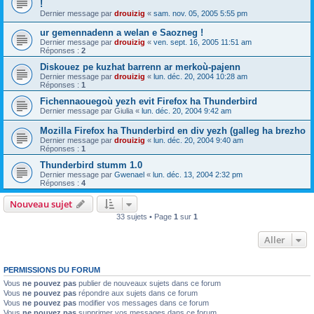
!
Dernier message par
drouizig
«
sam. nov. 05, 2005 5:55 pm
ur gemennadenn a welan e Saozneg !
Dernier message par
drouizig
«
ven. sept. 16, 2005 11:51 am
Réponses :
2
Diskouez pe kuzhat barrenn ar merkoù-pajenn
Dernier message par
drouizig
«
lun. déc. 20, 2004 10:28 am
Réponses :
1
Fichennaouegoù yezh evit Firefox ha Thunderbird
Dernier message par
Giulia
«
lun. déc. 20, 2004 9:42 am
Mozilla Firefox ha Thunderbird en div yezh (galleg ha brezho
Dernier message par
drouizig
«
lun. déc. 20, 2004 9:40 am
Réponses :
1
Thunderbird stumm 1.0
Dernier message par
Gwenael
«
lun. déc. 13, 2004 2:32 pm
Réponses :
4
Nouveau sujet
33 sujets • Page
1
sur
1
Aller
PERMISSIONS DU FORUM
Vous
ne pouvez pas
publier de nouveaux sujets dans ce forum
Vous
ne pouvez pas
répondre aux sujets dans ce forum
Vous
ne pouvez pas
modifier vos messages dans ce forum
Vous
ne pouvez pas
supprimer vos messages dans ce forum