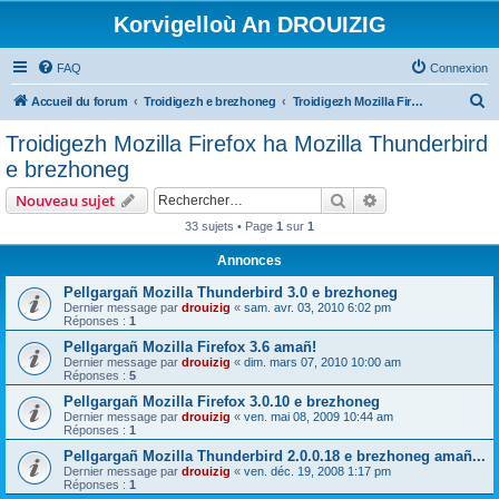
Korvigelloù An DROUIZIG
FAQ
Connexion
R
Accueil du forum
Troidigezh e brezhoneg
Troidigezh Mozilla Firefox ha Mozilla Thunderbird e brezhoneg
e
Troidigezh Mozilla Firefox ha Mozilla Thunderbird
c
e brezhoneg
h
Rechercher
Recherche avanc
Nouveau sujet
e
33 sujets • Page
1
sur
1
r
Annonces
c
h
Pellgargañ Mozilla Thunderbird 3.0 e brezhoneg
Dernier message par
drouizig
«
sam. avr. 03, 2010 6:02 pm
e
Réponses :
1
r
Pellgargañ Mozilla Firefox 3.6 amañ!
Dernier message par
drouizig
«
dim. mars 07, 2010 10:00 am
Réponses :
5
Pellgargañ Mozilla Firefox 3.0.10 e brezhoneg
Dernier message par
drouizig
«
ven. mai 08, 2009 10:44 am
Réponses :
1
Pellgargañ Mozilla Thunderbird 2.0.0.18 e brezhoneg amañ...
Dernier message par
drouizig
«
ven. déc. 19, 2008 1:17 pm
Réponses :
1