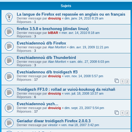
Sujets
La langue de Firefox est repassée en anglais ou en français
Dernier message par
drouizig
«
dim. janv. 24, 2010 8:29 am
Réponses :
1
firefox 3.5.8 e brezhoneg (dindan linux)
Dernier message par
bIBAR
«
mer. avr. 14, 2010 8:18 am
Réponses :
3
Evezhiadennoù d/b Firefox
Dernier message par
Alan Monfort
«
dim. avr. 19, 2009 11:21 pm
Réponses :
3
Evezhiadennoù d/b Thunderbird
Dernier message par
Alan Monfort
«
sam. déc. 27, 2008 6:03 pm
Réponses :
3
Evezhiadennou d/b troidigezh ff3
Dernier message par
drouizig
«
ven. nov. 14, 2008 5:57 pm
Réponses :
17
1
2
Troidigezh FF3.0 : rollad ar vuioù-koukoug da reizhañ
Dernier message par
drouizig
«
ven. juil. 18, 2008 10:37 am
Réponses :
6
Evezhiadennoù yezh...
Dernier message par
drouizig
«
dim. sept. 23, 2007 5:54 pm
Réponses :
17
1
2
Geriadur diwar troidigezh Firefox 2.0.0.3
Dernier message par
vinstor
«
ven. mai 18, 2007 3:42 pm