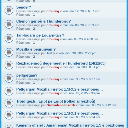
Réponses :
5
Sender?
Dernier message par
drouizig
«
ven. mai 12, 2006 6:57 am
Réponses :
1
Cheñch gerioù e Thunderbird?
Dernier message par
drouizig
«
mar. mai 09, 2006 7:59 am
Réponses :
2
Tan-louarn pe Louarn-tan ?
Dernier message par
drouizig
«
lun. mai 08, 2006 4:30 pm
Réponses :
1
Mozilla e peurunvan ?
Dernier message par
Teddy
«
ven. déc. 30, 2005 2:22 pm
Réponses :
2
Reizhadennoù degemeret e Thunderbird (14/12/05)
Dernier message par
drouizig
«
mer. déc. 14, 2005 8:51 pm
pellgargañ?
Dernier message par
drouizig
«
mer. nov. 30, 2005 9:37 am
Réponses :
1
Pellgargañ Mozilla Firefox 1.5RC2 e brezhoneg...
Dernier message par
drouizig
«
dim. nov. 13, 2005 2:38 pm
Troidigezh : Ejipt pe Egipt (rollad ar yezhoù)
Dernier message par
Gweladenner-kozh
«
mar. nov. 08, 2005 3:12 pm
Pellgargañ Mozilla Firefox 1.5RC1 e brezhoneg...
Dernier message par
drouizig
«
mar. nov. 08, 2005 9:34 am
Kemenn ofisiel : Amañ emañ Mozilla Firefox 1.5 e brezhoneg