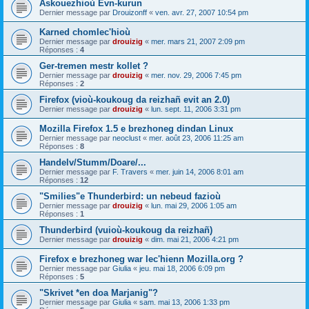
Askouezhioù Evn-kurun
Dernier message par
Drouizonff
«
ven. avr. 27, 2007 10:54 pm
Karned chomlec'hioù
Dernier message par
drouizig
«
mer. mars 21, 2007 2:09 pm
Réponses :
4
Ger-tremen mestr kollet ?
Dernier message par
drouizig
«
mer. nov. 29, 2006 7:45 pm
Réponses :
2
Firefox (vioù-koukoug da reizhañ evit an 2.0)
Dernier message par
drouizig
«
lun. sept. 11, 2006 3:31 pm
Mozilla Firefox 1.5 e brezhoneg dindan Linux
Dernier message par
neoclust
«
mer. août 23, 2006 11:25 am
Réponses :
8
Handelv/Stumm/Doare/...
Dernier message par
F. Travers
«
mer. juin 14, 2006 8:01 am
Réponses :
12
"Smilies"e Thunderbird: un nebeud fazioù
Dernier message par
drouizig
«
lun. mai 29, 2006 1:05 am
Réponses :
1
Thunderbird (vuioù-koukoug da reizhañ)
Dernier message par
drouizig
«
dim. mai 21, 2006 4:21 pm
Firefox e brezhoneg war lec'hienn Mozilla.org ?
Dernier message par
Giulia
«
jeu. mai 18, 2006 6:09 pm
Réponses :
5
"Skrivet *en doa Marjanig"?
Dernier message par
Giulia
«
sam. mai 13, 2006 1:33 pm