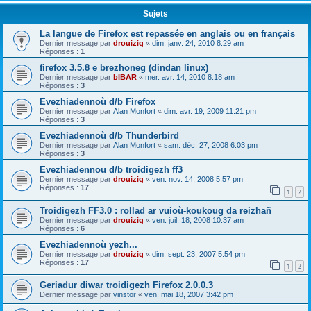
Sujets
La langue de Firefox est repassée en anglais ou en français
Dernier message par
drouizig
«
dim. janv. 24, 2010 8:29 am
Réponses :
1
firefox 3.5.8 e brezhoneg (dindan linux)
Dernier message par
bIBAR
«
mer. avr. 14, 2010 8:18 am
Réponses :
3
Evezhiadennoù d/b Firefox
Dernier message par
Alan Monfort
«
dim. avr. 19, 2009 11:21 pm
Réponses :
3
Evezhiadennoù d/b Thunderbird
Dernier message par
Alan Monfort
«
sam. déc. 27, 2008 6:03 pm
Réponses :
3
Evezhiadennou d/b troidigezh ff3
Dernier message par
drouizig
«
ven. nov. 14, 2008 5:57 pm
Réponses :
17
1
2
Troidigezh FF3.0 : rollad ar vuioù-koukoug da reizhañ
Dernier message par
drouizig
«
ven. juil. 18, 2008 10:37 am
Réponses :
6
Evezhiadennoù yezh...
Dernier message par
drouizig
«
dim. sept. 23, 2007 5:54 pm
Réponses :
17
1
2
Geriadur diwar troidigezh Firefox 2.0.0.3
Dernier message par
vinstor
«
ven. mai 18, 2007 3:42 pm