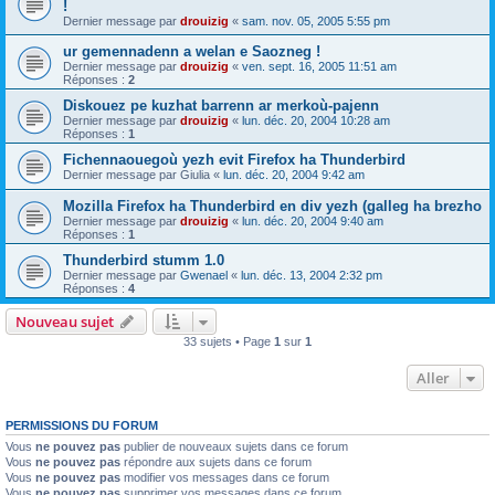
!
Dernier message par
drouizig
«
sam. nov. 05, 2005 5:55 pm
ur gemennadenn a welan e Saozneg !
Dernier message par
drouizig
«
ven. sept. 16, 2005 11:51 am
Réponses :
2
Diskouez pe kuzhat barrenn ar merkoù-pajenn
Dernier message par
drouizig
«
lun. déc. 20, 2004 10:28 am
Réponses :
1
Fichennaouegoù yezh evit Firefox ha Thunderbird
Dernier message par
Giulia
«
lun. déc. 20, 2004 9:42 am
Mozilla Firefox ha Thunderbird en div yezh (galleg ha brezho
Dernier message par
drouizig
«
lun. déc. 20, 2004 9:40 am
Réponses :
1
Thunderbird stumm 1.0
Dernier message par
Gwenael
«
lun. déc. 13, 2004 2:32 pm
Réponses :
4
Nouveau sujet
33 sujets • Page
1
sur
1
Aller
PERMISSIONS DU FORUM
Vous
ne pouvez pas
publier de nouveaux sujets dans ce forum
Vous
ne pouvez pas
répondre aux sujets dans ce forum
Vous
ne pouvez pas
modifier vos messages dans ce forum
Vous
ne pouvez pas
supprimer vos messages dans ce forum