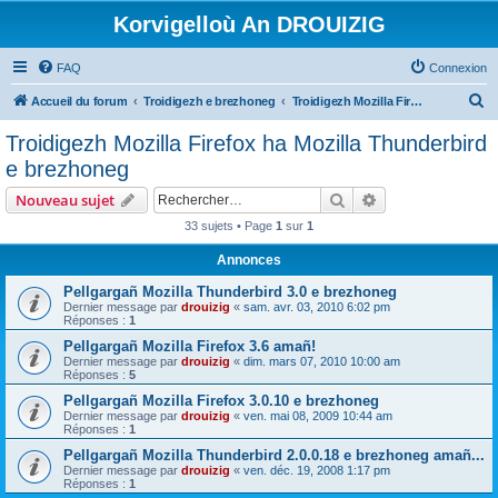
Korvigelloù An DROUIZIG
FAQ
Connexion
R
Accueil du forum
Troidigezh e brezhoneg
Troidigezh Mozilla Firefox ha Mozilla Thunderbird e brezhoneg
e
Troidigezh Mozilla Firefox ha Mozilla Thunderbird
c
e brezhoneg
h
Rechercher
Recherche avanc
Nouveau sujet
e
33 sujets • Page
1
sur
1
r
Annonces
c
h
Pellgargañ Mozilla Thunderbird 3.0 e brezhoneg
Dernier message par
drouizig
«
sam. avr. 03, 2010 6:02 pm
e
Réponses :
1
r
Pellgargañ Mozilla Firefox 3.6 amañ!
Dernier message par
drouizig
«
dim. mars 07, 2010 10:00 am
Réponses :
5
Pellgargañ Mozilla Firefox 3.0.10 e brezhoneg
Dernier message par
drouizig
«
ven. mai 08, 2009 10:44 am
Réponses :
1
Pellgargañ Mozilla Thunderbird 2.0.0.18 e brezhoneg amañ...
Dernier message par
drouizig
«
ven. déc. 19, 2008 1:17 pm
Réponses :
1