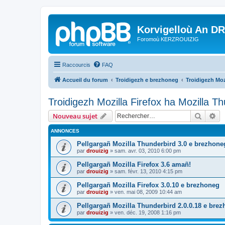
Korvigelloù An D
Foromoù KERZROUIZIG
Raccourcis
FAQ
Accueil du forum
Troidigezh e brezhoneg
Troidigezh Moz
Troidigezh Mozilla Firefox ha Mozilla T
Recher
Re
Nouveau sujet
ANNONCES
Pellgargañ Mozilla Thunderbird 3.0 e brezhone
par
drouizig
»
sam. avr. 03, 2010 6:00 pm
Pellgargañ Mozilla Firefox 3.6 amañ!
par
drouizig
»
sam. févr. 13, 2010 4:15 pm
Pellgargañ Mozilla Firefox 3.0.10 e brezhoneg
par
drouizig
»
ven. mai 08, 2009 10:44 am
Pellgargañ Mozilla Thunderbird 2.0.0.18 e bre
par
drouizig
»
ven. déc. 19, 2008 1:16 pm