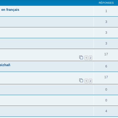
RÉPONSES
 en français
1
3
3
3
17
1
2
reizhañ
6
17
1
2
0
0
4