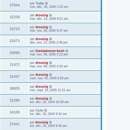
par
Teddy
37844
ven. déc. 30, 2005 2:22 pm
par
drouizig
32258
mer. déc. 14, 2005 8:51 pm
par
drouizig
33723
mer. nov. 30, 2005 9:37 am
par
drouizig
32473
dim. nov. 13, 2005 2:38 pm
par
Gweladenner-kozh
34090
mar. nov. 08, 2005 3:12 pm
par
drouizig
31972
mar. nov. 08, 2005 9:34 am
par
drouizig
32447
sam. nov. 05, 2005 5:55 pm
par
drouizig
38835
ven. sept. 16, 2005 11:51 am
par
drouizig
32286
lun. déc. 20, 2004 10:28 am
par
Giulia
34169
lun. déc. 20, 2004 9:42 am
par
drouizig
37441
lun. déc. 20, 2004 9:40 am