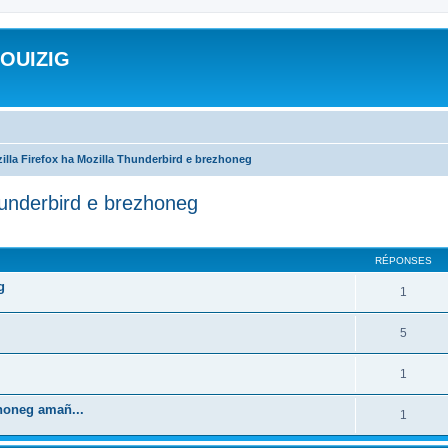
ROUIZIG
illa Firefox ha Mozilla Thunderbird e brezhoneg
hunderbird e brezhoneg
cher
cherche avancée
RÉPONSES
g
1
5
1
zhoneg amañ...
1