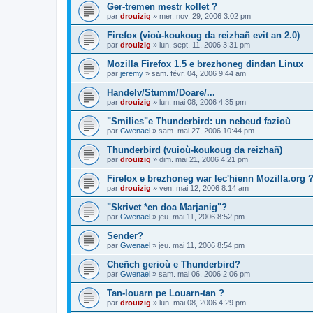
Ger-tremen mestr kollet ?
par
drouizig
»
mer. nov. 29, 2006 3:02 pm
Firefox (vioù-koukoug da reizhañ evit an 2.0)
par
drouizig
»
lun. sept. 11, 2006 3:31 pm
Mozilla Firefox 1.5 e brezhoneg dindan Linux
par
jeremy
»
sam. févr. 04, 2006 9:44 am
Handelv/Stumm/Doare/...
par
drouizig
»
lun. mai 08, 2006 4:35 pm
"Smilies"e Thunderbird: un nebeud fazioù
par
Gwenael
»
sam. mai 27, 2006 10:44 pm
Thunderbird (vuioù-koukoug da reizhañ)
par
drouizig
»
dim. mai 21, 2006 4:21 pm
Firefox e brezhoneg war lec'hienn Mozilla.org 
par
drouizig
»
ven. mai 12, 2006 8:14 am
"Skrivet *en doa Marjanig"?
par
Gwenael
»
jeu. mai 11, 2006 8:52 pm
Sender?
par
Gwenael
»
jeu. mai 11, 2006 8:54 pm
Cheñch gerioù e Thunderbird?
par
Gwenael
»
sam. mai 06, 2006 2:06 pm
Tan-louarn pe Louarn-tan ?
par
drouizig
»
lun. mai 08, 2006 4:29 pm