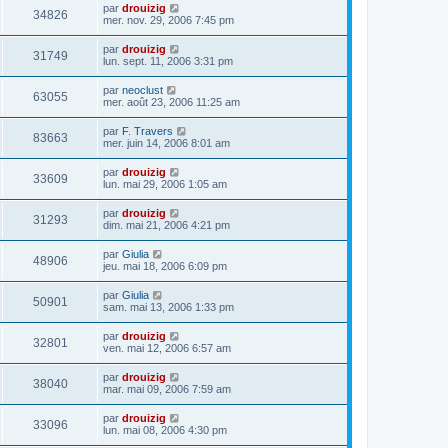
par
drouizig
34826
mer. nov. 29, 2006 7:45 pm
par
drouizig
31749
lun. sept. 11, 2006 3:31 pm
par
neoclust
63055
mer. août 23, 2006 11:25 am
par
F. Travers
83663
mer. juin 14, 2006 8:01 am
par
drouizig
33609
lun. mai 29, 2006 1:05 am
par
drouizig
31293
dim. mai 21, 2006 4:21 pm
par
Giulia
48906
jeu. mai 18, 2006 6:09 pm
par
Giulia
50901
sam. mai 13, 2006 1:33 pm
par
drouizig
32801
ven. mai 12, 2006 6:57 am
par
drouizig
38040
mar. mai 09, 2006 7:59 am
par
drouizig
33096
lun. mai 08, 2006 4:30 pm