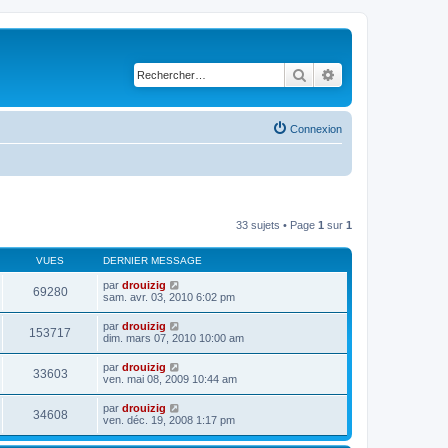
Rechercher
Recherche avancé
Connexion
33 sujets • Page
1
sur
1
VUES
DERNIER MESSAGE
par
drouizig
69280
sam. avr. 03, 2010 6:02 pm
par
drouizig
153717
dim. mars 07, 2010 10:00 am
par
drouizig
33603
ven. mai 08, 2009 10:44 am
par
drouizig
34608
ven. déc. 19, 2008 1:17 pm