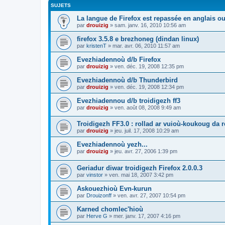
SUJETS
La langue de Firefox est repassée en anglais ou
par
drouizig
»
sam. janv. 16, 2010 10:56 am
firefox 3.5.8 e brezhoneg (dindan linux)
par
kristenT
»
mar. avr. 06, 2010 11:57 am
Evezhiadennoù d/b Firefox
par
drouizig
»
ven. déc. 19, 2008 12:35 pm
Evezhiadennoù d/b Thunderbird
par
drouizig
»
ven. déc. 19, 2008 12:34 pm
Evezhiadennou d/b troidigezh ff3
par
drouizig
»
ven. août 08, 2008 9:49 am
Troidigezh FF3.0 : rollad ar vuioù-koukoug da 
par
drouizig
»
jeu. juil. 17, 2008 10:29 am
Evezhiadennoù yezh...
par
drouizig
»
jeu. avr. 27, 2006 1:39 pm
Geriadur diwar troidigezh Firefox 2.0.0.3
par
vinstor
»
ven. mai 18, 2007 3:42 pm
Askouezhioù Evn-kurun
par
Drouizonff
»
ven. avr. 27, 2007 10:54 pm
Karned chomlec'hioù
par
Herve G
»
mer. janv. 17, 2007 4:16 pm