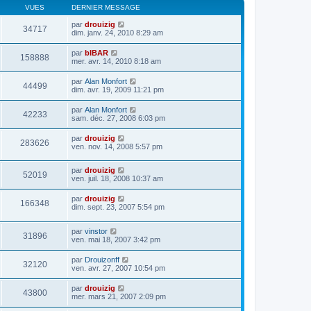
VUES
DERNIER MESSAGE
par
drouizig
34717
dim. janv. 24, 2010 8:29 am
par
bIBAR
158888
mer. avr. 14, 2010 8:18 am
par
Alan Monfort
44499
dim. avr. 19, 2009 11:21 pm
par
Alan Monfort
42233
sam. déc. 27, 2008 6:03 pm
par
drouizig
283626
ven. nov. 14, 2008 5:57 pm
par
drouizig
52019
ven. juil. 18, 2008 10:37 am
par
drouizig
166348
dim. sept. 23, 2007 5:54 pm
par
vinstor
31896
ven. mai 18, 2007 3:42 pm
par
Drouizonff
32120
ven. avr. 27, 2007 10:54 pm
par
drouizig
43800
mer. mars 21, 2007 2:09 pm