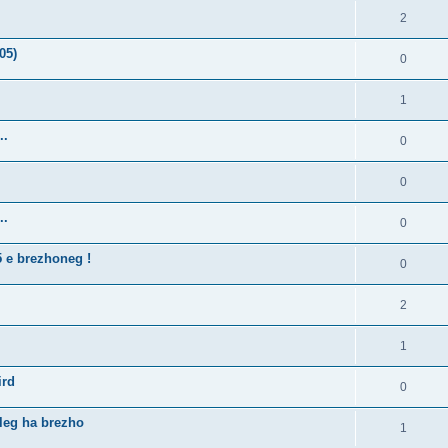
2
05)
0
1
..
0
0
..
0
5 e brezhoneg !
0
2
1
ird
0
lleg ha brezho
1