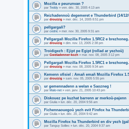
Mozilla e peurunvan ?
par
Teddy
»
ven. déc. 30, 2005 4:13 am
Reizhadennoù degemeret e Thunderbird (14/12/
par
drouizig
»
mer. déc. 14, 2005 8:51 pm
pellgargañ?
par
cedric
»
mer. nov. 30, 2005 9:31 am
Pellgargañ Mozilla Firefox 1.5RC2 e brezhoneg.
par
drouizig
»
dim. nov. 13, 2005 2:38 pm
Troidigezh : Ejipt pe Egipt (rollad ar yezhoù)
par
Gweladenner-kozh
»
mar. nov. 08, 2005 3:12 pm
Pellgargañ Mozilla Firefox 1.5RC1 e brezhoneg.
par
drouizig
»
mar. nov. 08, 2005 9:34 am
Kemenn ofisiel : Amañ emañ Mozilla Firefox 1.
par
drouizig
»
sam. nov. 05, 2005 5:55 pm
ur gemennadenn a welan e Saozneg !
par
Malo-net
»
ven. janv. 21, 2005 10:43 pm
Diskouez pe kuzhat barrenn ar merkoù-pajenn
par
Giulia
»
lun. déc. 20, 2004 9:56 am
Fichennaouegoù yezh evit Firefox ha Thunderb
par
Giulia
»
lun. déc. 20, 2004 9:42 am
Mozilla Firefox ha Thunderbird en div yezh (ga
par
Tanguy Solliec
»
lun. déc. 20, 2004 9:37 am