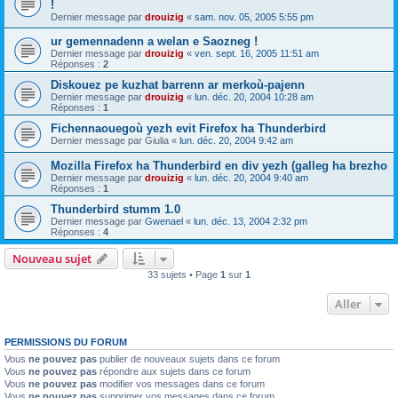
!
Dernier message par
drouizig
«
sam. nov. 05, 2005 5:55 pm
ur gemennadenn a welan e Saozneg !
Dernier message par
drouizig
«
ven. sept. 16, 2005 11:51 am
Réponses :
2
Diskouez pe kuzhat barrenn ar merkoù-pajenn
Dernier message par
drouizig
«
lun. déc. 20, 2004 10:28 am
Réponses :
1
Fichennaouegoù yezh evit Firefox ha Thunderbird
Dernier message par
Giulia
«
lun. déc. 20, 2004 9:42 am
Mozilla Firefox ha Thunderbird en div yezh (galleg ha brezho
Dernier message par
drouizig
«
lun. déc. 20, 2004 9:40 am
Réponses :
1
Thunderbird stumm 1.0
Dernier message par
Gwenael
«
lun. déc. 13, 2004 2:32 pm
Réponses :
4
Nouveau sujet
33 sujets • Page
1
sur
1
Aller
PERMISSIONS DU FORUM
Vous
ne pouvez pas
publier de nouveaux sujets dans ce forum
Vous
ne pouvez pas
répondre aux sujets dans ce forum
Vous
ne pouvez pas
modifier vos messages dans ce forum
Vous
ne pouvez pas
supprimer vos messages dans ce forum