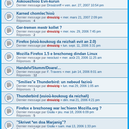
Askouezhioù Evn-kurun
Dernier message par
Drouizonff
«
ven. avr. 27, 2007 10:54 pm
Karned chomlec'hioù
Dernier message par
drouizig
«
mer. mars 21, 2007 2:09 pm
Réponses :
4
Ger-tremen mestr kollet ?
Dernier message par
drouizig
«
mer. nov. 29, 2006 7:45 pm
Réponses :
2
Firefox (vioù-koukoug da reizhañ evit an 2.0)
Dernier message par
drouizig
«
lun. sept. 11, 2006 3:31 pm
Mozilla Firefox 1.5 e brezhoneg dindan Linux
Dernier message par
neoclust
«
mer. août 23, 2006 11:25 am
Réponses :
8
Handelv/Stumm/Doare/...
Dernier message par
F. Travers
«
mer. juin 14, 2006 8:01 am
Réponses :
12
"Smilies"e Thunderbird: un nebeud fazioù
Dernier message par
drouizig
«
lun. mai 29, 2006 1:05 am
Réponses :
1
Thunderbird (vuioù-koukoug da reizhañ)
Dernier message par
drouizig
«
dim. mai 21, 2006 4:21 pm
Firefox e brezhoneg war lec'hienn Mozilla.org ?
Dernier message par
Giulia
«
jeu. mai 18, 2006 6:09 pm
Réponses :
5
"Skrivet *en doa Marjanig"?
Dernier message par
Giulia
«
sam. mai 13, 2006 1:33 pm