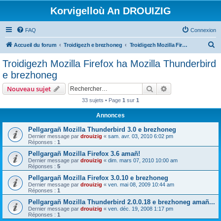
Korvigelloù An DROUIZIG
FAQ
Connexion
R
Accueil du forum
Troidigezh e brezhoneg
Troidigezh Mozilla Firefox ha Mozilla Thunderbird e brezhoneg
e
Troidigezh Mozilla Firefox ha Mozilla Thunderbird
c
e brezhoneg
h
Rechercher
Recherche avanc
Nouveau sujet
e
33 sujets • Page
1
sur
1
r
Annonces
c
h
Pellgargañ Mozilla Thunderbird 3.0 e brezhoneg
Dernier message par
drouizig
«
sam. avr. 03, 2010 6:02 pm
e
Réponses :
1
r
Pellgargañ Mozilla Firefox 3.6 amañ!
Dernier message par
drouizig
«
dim. mars 07, 2010 10:00 am
Réponses :
5
Pellgargañ Mozilla Firefox 3.0.10 e brezhoneg
Dernier message par
drouizig
«
ven. mai 08, 2009 10:44 am
Réponses :
1
Pellgargañ Mozilla Thunderbird 2.0.0.18 e brezhoneg amañ...
Dernier message par
drouizig
«
ven. déc. 19, 2008 1:17 pm
Réponses :
1