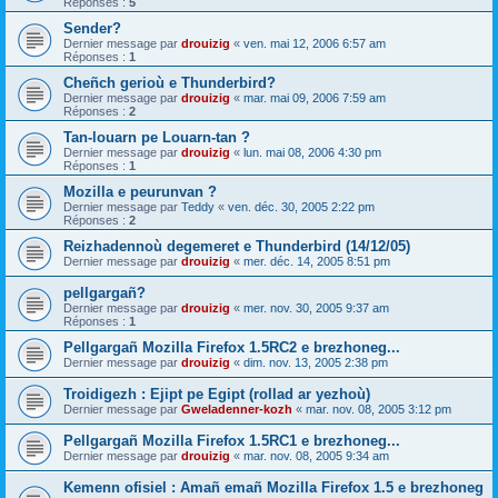
Réponses :
5
Sender?
Dernier message par
drouizig
«
ven. mai 12, 2006 6:57 am
Réponses :
1
Cheñch gerioù e Thunderbird?
Dernier message par
drouizig
«
mar. mai 09, 2006 7:59 am
Réponses :
2
Tan-louarn pe Louarn-tan ?
Dernier message par
drouizig
«
lun. mai 08, 2006 4:30 pm
Réponses :
1
Mozilla e peurunvan ?
Dernier message par
Teddy
«
ven. déc. 30, 2005 2:22 pm
Réponses :
2
Reizhadennoù degemeret e Thunderbird (14/12/05)
Dernier message par
drouizig
«
mer. déc. 14, 2005 8:51 pm
pellgargañ?
Dernier message par
drouizig
«
mer. nov. 30, 2005 9:37 am
Réponses :
1
Pellgargañ Mozilla Firefox 1.5RC2 e brezhoneg...
Dernier message par
drouizig
«
dim. nov. 13, 2005 2:38 pm
Troidigezh : Ejipt pe Egipt (rollad ar yezhoù)
Dernier message par
Gweladenner-kozh
«
mar. nov. 08, 2005 3:12 pm
Pellgargañ Mozilla Firefox 1.5RC1 e brezhoneg...
Dernier message par
drouizig
«
mar. nov. 08, 2005 9:34 am
Kemenn ofisiel : Amañ emañ Mozilla Firefox 1.5 e brezhoneg