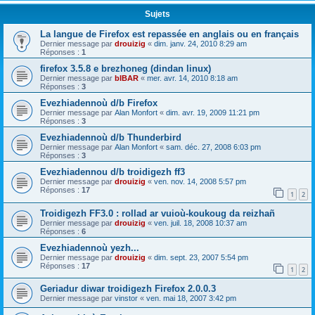
Sujets
La langue de Firefox est repassée en anglais ou en français
Dernier message par
drouizig
«
dim. janv. 24, 2010 8:29 am
Réponses :
1
firefox 3.5.8 e brezhoneg (dindan linux)
Dernier message par
bIBAR
«
mer. avr. 14, 2010 8:18 am
Réponses :
3
Evezhiadennoù d/b Firefox
Dernier message par
Alan Monfort
«
dim. avr. 19, 2009 11:21 pm
Réponses :
3
Evezhiadennoù d/b Thunderbird
Dernier message par
Alan Monfort
«
sam. déc. 27, 2008 6:03 pm
Réponses :
3
Evezhiadennou d/b troidigezh ff3
Dernier message par
drouizig
«
ven. nov. 14, 2008 5:57 pm
Réponses :
17
1
2
Troidigezh FF3.0 : rollad ar vuioù-koukoug da reizhañ
Dernier message par
drouizig
«
ven. juil. 18, 2008 10:37 am
Réponses :
6
Evezhiadennoù yezh...
Dernier message par
drouizig
«
dim. sept. 23, 2007 5:54 pm
Réponses :
17
1
2
Geriadur diwar troidigezh Firefox 2.0.0.3
Dernier message par
vinstor
«
ven. mai 18, 2007 3:42 pm