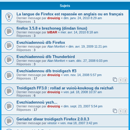
Sujets
La langue de Firefox est repassée en anglais ou en français
Dernier message par
drouizig
«
dim. janv. 24, 2010 8:29 am
Réponses :
1
firefox 3.5.8 e brezhoneg (dindan linux)
Dernier message par
bIBAR
«
mer. avr. 14, 2010 8:18 am
Réponses :
3
Evezhiadennoù d/b Firefox
Dernier message par
Alan Monfort
«
dim. avr. 19, 2009 11:21 pm
Réponses :
3
Evezhiadennoù d/b Thunderbird
Dernier message par
Alan Monfort
«
sam. déc. 27, 2008 6:03 pm
Réponses :
3
Evezhiadennou d/b troidigezh ff3
Dernier message par
drouizig
«
ven. nov. 14, 2008 5:57 pm
Réponses :
17
1
2
Troidigezh FF3.0 : rollad ar vuioù-koukoug da reizhañ
Dernier message par
drouizig
«
ven. juil. 18, 2008 10:37 am
Réponses :
6
Evezhiadennoù yezh...
Dernier message par
drouizig
«
dim. sept. 23, 2007 5:54 pm
Réponses :
17
1
2
Geriadur diwar troidigezh Firefox 2.0.0.3
Dernier message par
vinstor
«
ven. mai 18, 2007 3:42 pm