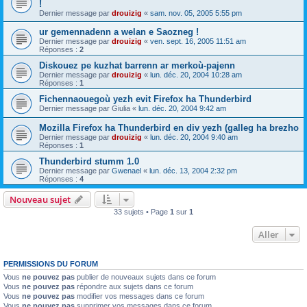
!
Dernier message par
drouizig
«
sam. nov. 05, 2005 5:55 pm
ur gemennadenn a welan e Saozneg !
Dernier message par
drouizig
«
ven. sept. 16, 2005 11:51 am
Réponses :
2
Diskouez pe kuzhat barrenn ar merkoù-pajenn
Dernier message par
drouizig
«
lun. déc. 20, 2004 10:28 am
Réponses :
1
Fichennaouegoù yezh evit Firefox ha Thunderbird
Dernier message par
Giulia
«
lun. déc. 20, 2004 9:42 am
Mozilla Firefox ha Thunderbird en div yezh (galleg ha brezho
Dernier message par
drouizig
«
lun. déc. 20, 2004 9:40 am
Réponses :
1
Thunderbird stumm 1.0
Dernier message par
Gwenael
«
lun. déc. 13, 2004 2:32 pm
Réponses :
4
Nouveau sujet
33 sujets • Page
1
sur
1
Aller
PERMISSIONS DU FORUM
Vous
ne pouvez pas
publier de nouveaux sujets dans ce forum
Vous
ne pouvez pas
répondre aux sujets dans ce forum
Vous
ne pouvez pas
modifier vos messages dans ce forum
Vous
ne pouvez pas
supprimer vos messages dans ce forum