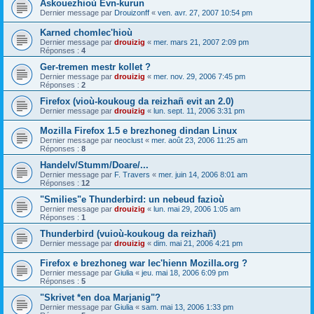
Askouezhioù Evn-kurun
Dernier message par
Drouizonff
«
ven. avr. 27, 2007 10:54 pm
Karned chomlec'hioù
Dernier message par
drouizig
«
mer. mars 21, 2007 2:09 pm
Réponses :
4
Ger-tremen mestr kollet ?
Dernier message par
drouizig
«
mer. nov. 29, 2006 7:45 pm
Réponses :
2
Firefox (vioù-koukoug da reizhañ evit an 2.0)
Dernier message par
drouizig
«
lun. sept. 11, 2006 3:31 pm
Mozilla Firefox 1.5 e brezhoneg dindan Linux
Dernier message par
neoclust
«
mer. août 23, 2006 11:25 am
Réponses :
8
Handelv/Stumm/Doare/...
Dernier message par
F. Travers
«
mer. juin 14, 2006 8:01 am
Réponses :
12
"Smilies"e Thunderbird: un nebeud fazioù
Dernier message par
drouizig
«
lun. mai 29, 2006 1:05 am
Réponses :
1
Thunderbird (vuioù-koukoug da reizhañ)
Dernier message par
drouizig
«
dim. mai 21, 2006 4:21 pm
Firefox e brezhoneg war lec'hienn Mozilla.org ?
Dernier message par
Giulia
«
jeu. mai 18, 2006 6:09 pm
Réponses :
5
"Skrivet *en doa Marjanig"?
Dernier message par
Giulia
«
sam. mai 13, 2006 1:33 pm