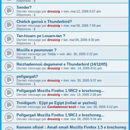
Réponses :
5
Sender?
Dernier message par
drouizig
«
ven. mai 12, 2006 6:57 am
Réponses :
1
Cheñch gerioù e Thunderbird?
Dernier message par
drouizig
«
mar. mai 09, 2006 7:59 am
Réponses :
2
Tan-louarn pe Louarn-tan ?
Dernier message par
drouizig
«
lun. mai 08, 2006 4:30 pm
Réponses :
1
Mozilla e peurunvan ?
Dernier message par
Teddy
«
ven. déc. 30, 2005 2:22 pm
Réponses :
2
Reizhadennoù degemeret e Thunderbird (14/12/05)
Dernier message par
drouizig
«
mer. déc. 14, 2005 8:51 pm
pellgargañ?
Dernier message par
drouizig
«
mer. nov. 30, 2005 9:37 am
Réponses :
1
Pellgargañ Mozilla Firefox 1.5RC2 e brezhoneg...
Dernier message par
drouizig
«
dim. nov. 13, 2005 2:38 pm
Troidigezh : Ejipt pe Egipt (rollad ar yezhoù)
Dernier message par
Gweladenner-kozh
«
mar. nov. 08, 2005 3:12 pm
Pellgargañ Mozilla Firefox 1.5RC1 e brezhoneg...
Dernier message par
drouizig
«
mar. nov. 08, 2005 9:34 am
Kemenn ofisiel : Amañ emañ Mozilla Firefox 1.5 e brezhoneg