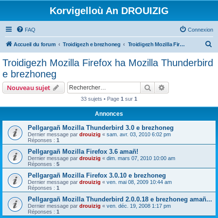
Korvigelloù An DROUIZIG
FAQ
Connexion
R
Accueil du forum
Troidigezh e brezhoneg
Troidigezh Mozilla Firefox ha Mozilla Thunderbird e brezhoneg
e
Troidigezh Mozilla Firefox ha Mozilla Thunderbird
c
e brezhoneg
h
Rechercher
Recherche avanc
Nouveau sujet
e
33 sujets • Page
1
sur
1
r
Annonces
c
h
Pellgargañ Mozilla Thunderbird 3.0 e brezhoneg
Dernier message par
drouizig
«
sam. avr. 03, 2010 6:02 pm
e
Réponses :
1
r
Pellgargañ Mozilla Firefox 3.6 amañ!
Dernier message par
drouizig
«
dim. mars 07, 2010 10:00 am
Réponses :
5
Pellgargañ Mozilla Firefox 3.0.10 e brezhoneg
Dernier message par
drouizig
«
ven. mai 08, 2009 10:44 am
Réponses :
1
Pellgargañ Mozilla Thunderbird 2.0.0.18 e brezhoneg amañ...
Dernier message par
drouizig
«
ven. déc. 19, 2008 1:17 pm
Réponses :
1