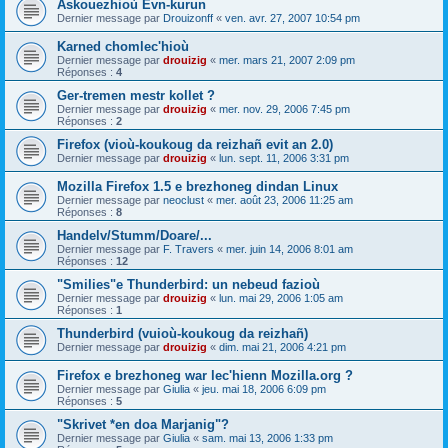
Askouezhioù Evn-kurun
Dernier message par
Drouizonff
«
ven. avr. 27, 2007 10:54 pm
Karned chomlec'hioù
Dernier message par
drouizig
«
mer. mars 21, 2007 2:09 pm
Réponses :
4
Ger-tremen mestr kollet ?
Dernier message par
drouizig
«
mer. nov. 29, 2006 7:45 pm
Réponses :
2
Firefox (vioù-koukoug da reizhañ evit an 2.0)
Dernier message par
drouizig
«
lun. sept. 11, 2006 3:31 pm
Mozilla Firefox 1.5 e brezhoneg dindan Linux
Dernier message par
neoclust
«
mer. août 23, 2006 11:25 am
Réponses :
8
Handelv/Stumm/Doare/...
Dernier message par
F. Travers
«
mer. juin 14, 2006 8:01 am
Réponses :
12
"Smilies"e Thunderbird: un nebeud fazioù
Dernier message par
drouizig
«
lun. mai 29, 2006 1:05 am
Réponses :
1
Thunderbird (vuioù-koukoug da reizhañ)
Dernier message par
drouizig
«
dim. mai 21, 2006 4:21 pm
Firefox e brezhoneg war lec'hienn Mozilla.org ?
Dernier message par
Giulia
«
jeu. mai 18, 2006 6:09 pm
Réponses :
5
"Skrivet *en doa Marjanig"?
Dernier message par
Giulia
«
sam. mai 13, 2006 1:33 pm