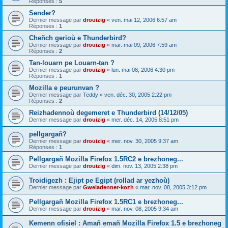
Réponses :
5
Sender?
Dernier message par
drouizig
«
ven. mai 12, 2006 6:57 am
Réponses :
1
Cheñch gerioù e Thunderbird?
Dernier message par
drouizig
«
mar. mai 09, 2006 7:59 am
Réponses :
2
Tan-louarn pe Louarn-tan ?
Dernier message par
drouizig
«
lun. mai 08, 2006 4:30 pm
Réponses :
1
Mozilla e peurunvan ?
Dernier message par
Teddy
«
ven. déc. 30, 2005 2:22 pm
Réponses :
2
Reizhadennoù degemeret e Thunderbird (14/12/05)
Dernier message par
drouizig
«
mer. déc. 14, 2005 8:51 pm
pellgargañ?
Dernier message par
drouizig
«
mer. nov. 30, 2005 9:37 am
Réponses :
1
Pellgargañ Mozilla Firefox 1.5RC2 e brezhoneg...
Dernier message par
drouizig
«
dim. nov. 13, 2005 2:38 pm
Troidigezh : Ejipt pe Egipt (rollad ar yezhoù)
Dernier message par
Gweladenner-kozh
«
mar. nov. 08, 2005 3:12 pm
Pellgargañ Mozilla Firefox 1.5RC1 e brezhoneg...
Dernier message par
drouizig
«
mar. nov. 08, 2005 9:34 am
Kemenn ofisiel : Amañ emañ Mozilla Firefox 1.5 e brezhoneg