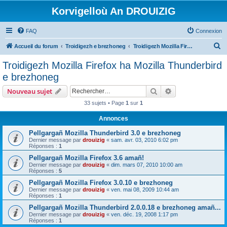
Korvigelloù An DROUIZIG
FAQ
Connexion
R
Accueil du forum
Troidigezh e brezhoneg
Troidigezh Mozilla Firefox ha Mozilla Thunderbird e brezhoneg
e
Troidigezh Mozilla Firefox ha Mozilla Thunderbird
c
e brezhoneg
h
Rechercher
Recherche avanc
Nouveau sujet
e
33 sujets • Page
1
sur
1
r
Annonces
c
h
Pellgargañ Mozilla Thunderbird 3.0 e brezhoneg
Dernier message par
drouizig
«
sam. avr. 03, 2010 6:02 pm
e
Réponses :
1
r
Pellgargañ Mozilla Firefox 3.6 amañ!
Dernier message par
drouizig
«
dim. mars 07, 2010 10:00 am
Réponses :
5
Pellgargañ Mozilla Firefox 3.0.10 e brezhoneg
Dernier message par
drouizig
«
ven. mai 08, 2009 10:44 am
Réponses :
1
Pellgargañ Mozilla Thunderbird 2.0.0.18 e brezhoneg amañ...
Dernier message par
drouizig
«
ven. déc. 19, 2008 1:17 pm
Réponses :
1