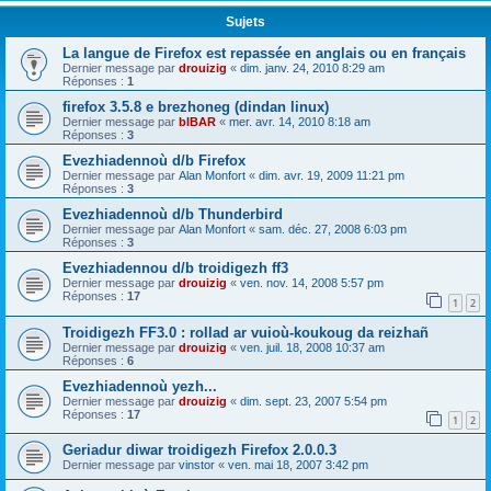
Sujets
La langue de Firefox est repassée en anglais ou en français
Dernier message par
drouizig
«
dim. janv. 24, 2010 8:29 am
Réponses :
1
firefox 3.5.8 e brezhoneg (dindan linux)
Dernier message par
bIBAR
«
mer. avr. 14, 2010 8:18 am
Réponses :
3
Evezhiadennoù d/b Firefox
Dernier message par
Alan Monfort
«
dim. avr. 19, 2009 11:21 pm
Réponses :
3
Evezhiadennoù d/b Thunderbird
Dernier message par
Alan Monfort
«
sam. déc. 27, 2008 6:03 pm
Réponses :
3
Evezhiadennou d/b troidigezh ff3
Dernier message par
drouizig
«
ven. nov. 14, 2008 5:57 pm
Réponses :
17
1
2
Troidigezh FF3.0 : rollad ar vuioù-koukoug da reizhañ
Dernier message par
drouizig
«
ven. juil. 18, 2008 10:37 am
Réponses :
6
Evezhiadennoù yezh...
Dernier message par
drouizig
«
dim. sept. 23, 2007 5:54 pm
Réponses :
17
1
2
Geriadur diwar troidigezh Firefox 2.0.0.3
Dernier message par
vinstor
«
ven. mai 18, 2007 3:42 pm