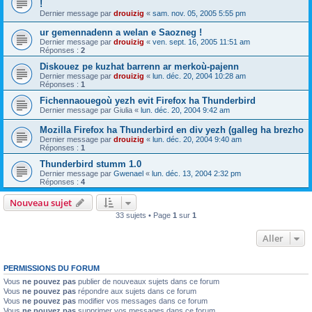
!
Dernier message par
drouizig
«
sam. nov. 05, 2005 5:55 pm
ur gemennadenn a welan e Saozneg !
Dernier message par
drouizig
«
ven. sept. 16, 2005 11:51 am
Réponses :
2
Diskouez pe kuzhat barrenn ar merkoù-pajenn
Dernier message par
drouizig
«
lun. déc. 20, 2004 10:28 am
Réponses :
1
Fichennaouegoù yezh evit Firefox ha Thunderbird
Dernier message par
Giulia
«
lun. déc. 20, 2004 9:42 am
Mozilla Firefox ha Thunderbird en div yezh (galleg ha brezho
Dernier message par
drouizig
«
lun. déc. 20, 2004 9:40 am
Réponses :
1
Thunderbird stumm 1.0
Dernier message par
Gwenael
«
lun. déc. 13, 2004 2:32 pm
Réponses :
4
Nouveau sujet
33 sujets • Page
1
sur
1
Aller
PERMISSIONS DU FORUM
Vous
ne pouvez pas
publier de nouveaux sujets dans ce forum
Vous
ne pouvez pas
répondre aux sujets dans ce forum
Vous
ne pouvez pas
modifier vos messages dans ce forum
Vous
ne pouvez pas
supprimer vos messages dans ce forum