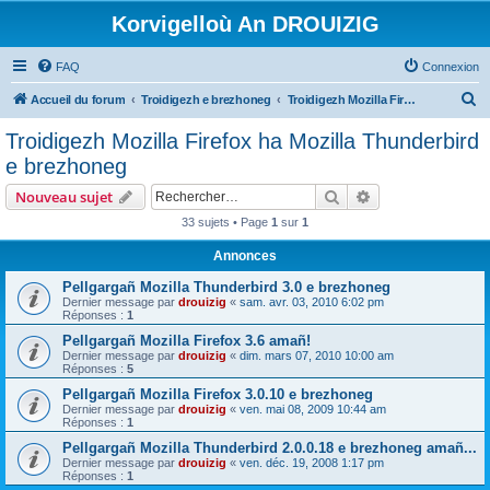
Korvigelloù An DROUIZIG
FAQ
Connexion
R
Accueil du forum
Troidigezh e brezhoneg
Troidigezh Mozilla Firefox ha Mozilla Thunderbird e brezhoneg
e
Troidigezh Mozilla Firefox ha Mozilla Thunderbird
c
e brezhoneg
h
Rechercher
Recherche avanc
Nouveau sujet
e
33 sujets • Page
1
sur
1
r
Annonces
c
h
Pellgargañ Mozilla Thunderbird 3.0 e brezhoneg
Dernier message par
drouizig
«
sam. avr. 03, 2010 6:02 pm
e
Réponses :
1
r
Pellgargañ Mozilla Firefox 3.6 amañ!
Dernier message par
drouizig
«
dim. mars 07, 2010 10:00 am
Réponses :
5
Pellgargañ Mozilla Firefox 3.0.10 e brezhoneg
Dernier message par
drouizig
«
ven. mai 08, 2009 10:44 am
Réponses :
1
Pellgargañ Mozilla Thunderbird 2.0.0.18 e brezhoneg amañ...
Dernier message par
drouizig
«
ven. déc. 19, 2008 1:17 pm
Réponses :
1