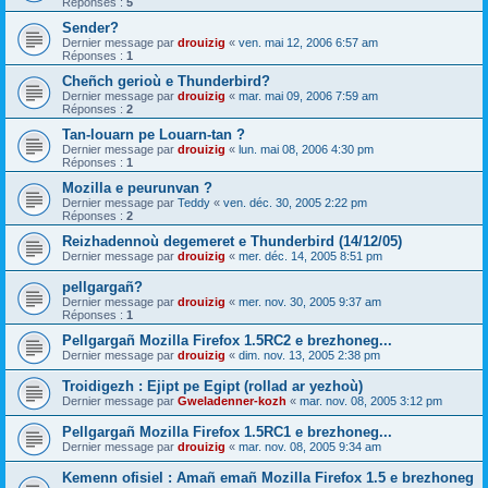
Réponses :
5
Sender?
Dernier message par
drouizig
«
ven. mai 12, 2006 6:57 am
Réponses :
1
Cheñch gerioù e Thunderbird?
Dernier message par
drouizig
«
mar. mai 09, 2006 7:59 am
Réponses :
2
Tan-louarn pe Louarn-tan ?
Dernier message par
drouizig
«
lun. mai 08, 2006 4:30 pm
Réponses :
1
Mozilla e peurunvan ?
Dernier message par
Teddy
«
ven. déc. 30, 2005 2:22 pm
Réponses :
2
Reizhadennoù degemeret e Thunderbird (14/12/05)
Dernier message par
drouizig
«
mer. déc. 14, 2005 8:51 pm
pellgargañ?
Dernier message par
drouizig
«
mer. nov. 30, 2005 9:37 am
Réponses :
1
Pellgargañ Mozilla Firefox 1.5RC2 e brezhoneg...
Dernier message par
drouizig
«
dim. nov. 13, 2005 2:38 pm
Troidigezh : Ejipt pe Egipt (rollad ar yezhoù)
Dernier message par
Gweladenner-kozh
«
mar. nov. 08, 2005 3:12 pm
Pellgargañ Mozilla Firefox 1.5RC1 e brezhoneg...
Dernier message par
drouizig
«
mar. nov. 08, 2005 9:34 am
Kemenn ofisiel : Amañ emañ Mozilla Firefox 1.5 e brezhoneg