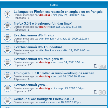
Sujets
La langue de Firefox est repassée en anglais ou en français
Dernier message par
drouizig
«
dim. janv. 24, 2010 8:29 am
Réponses :
1
firefox 3.5.8 e brezhoneg (dindan linux)
Dernier message par
bIBAR
«
mer. avr. 14, 2010 8:18 am
Réponses :
3
Evezhiadennoù d/b Firefox
Dernier message par
Alan Monfort
«
dim. avr. 19, 2009 11:21 pm
Réponses :
3
Evezhiadennoù d/b Thunderbird
Dernier message par
Alan Monfort
«
sam. déc. 27, 2008 6:03 pm
Réponses :
3
Evezhiadennou d/b troidigezh ff3
Dernier message par
drouizig
«
ven. nov. 14, 2008 5:57 pm
Réponses :
17
1
2
Troidigezh FF3.0 : rollad ar vuioù-koukoug da reizhañ
Dernier message par
drouizig
«
ven. juil. 18, 2008 10:37 am
Réponses :
6
Evezhiadennoù yezh...
Dernier message par
drouizig
«
dim. sept. 23, 2007 5:54 pm
Réponses :
17
1
2
Geriadur diwar troidigezh Firefox 2.0.0.3
Dernier message par
vinstor
«
ven. mai 18, 2007 3:42 pm