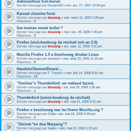
Askouezhioù Evn-kurun
Dernier message par
Drouizonff
«
ven. avr. 27, 2007 10:54 pm
Karned chomlec'hioù
Dernier message par
drouizig
«
mer. mars 21, 2007 2:09 pm
Réponses :
4
Ger-tremen mestr kollet ?
Dernier message par
drouizig
«
mer. nov. 29, 2006 7:45 pm
Réponses :
2
Firefox (vioù-koukoug da reizhañ evit an 2.0)
Dernier message par
drouizig
«
lun. sept. 11, 2006 3:31 pm
Mozilla Firefox 1.5 e brezhoneg dindan Linux
Dernier message par
neoclust
«
mer. août 23, 2006 11:25 am
Réponses :
8
Handelv/Stumm/Doare/...
Dernier message par
F. Travers
«
mer. juin 14, 2006 8:01 am
Réponses :
12
"Smilies"e Thunderbird: un nebeud fazioù
Dernier message par
drouizig
«
lun. mai 29, 2006 1:05 am
Réponses :
1
Thunderbird (vuioù-koukoug da reizhañ)
Dernier message par
drouizig
«
dim. mai 21, 2006 4:21 pm
Firefox e brezhoneg war lec'hienn Mozilla.org ?
Dernier message par
Giulia
«
jeu. mai 18, 2006 6:09 pm
Réponses :
5
"Skrivet *en doa Marjanig"?
Dernier message par
Giulia
«
sam. mai 13, 2006 1:33 pm