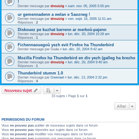
!
Dernier message par
drouizig
«
sam. nov. 05, 2005 5:55 pm
ur gemennadenn a welan e Saozneg !
Dernier message par
drouizig
«
ven. sept. 16, 2005 11:51 am
Réponses :
2
Diskouez pe kuzhat barrenn ar merkoù-pajenn
Dernier message par
drouizig
«
lun. déc. 20, 2004 10:28 am
Réponses :
1
Fichennaouegoù yezh evit Firefox ha Thunderbird
Dernier message par
Giulia
«
lun. déc. 20, 2004 9:42 am
Mozilla Firefox ha Thunderbird en div yezh (galleg ha brezho
Dernier message par
drouizig
«
lun. déc. 20, 2004 9:40 am
Réponses :
1
Thunderbird stumm 1.0
Dernier message par
Gwenael
«
lun. déc. 13, 2004 2:32 pm
Réponses :
4
Nouveau sujet
33 sujets • Page
1
sur
1
Aller
PERMISSIONS DU FORUM
Vous
ne pouvez pas
publier de nouveaux sujets dans ce forum
Vous
ne pouvez pas
répondre aux sujets dans ce forum
Vous
ne pouvez pas
modifier vos messages dans ce forum
Vous
ne pouvez pas
supprimer vos messages dans ce forum