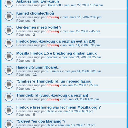
Askouezhioù Evn-kurun
Dernier message par
Drouizonff
«
ven. avr. 27, 2007 10:54 pm
Karned chomlec'hioù
Dernier message par
drouizig
«
mer. mars 21, 2007 2:09 pm
Réponses :
4
Ger-tremen mestr kollet ?
Dernier message par
drouizig
«
mer. nov. 29, 2006 7:45 pm
Réponses :
2
Firefox (vioù-koukoug da reizhañ evit an 2.0)
Dernier message par
drouizig
«
lun. sept. 11, 2006 3:31 pm
Mozilla Firefox 1.5 e brezhoneg dindan Linux
Dernier message par
neoclust
«
mer. août 23, 2006 11:25 am
Réponses :
8
Handelv/Stumm/Doare/...
Dernier message par
F. Travers
«
mer. juin 14, 2006 8:01 am
Réponses :
12
"Smilies"e Thunderbird: un nebeud fazioù
Dernier message par
drouizig
«
lun. mai 29, 2006 1:05 am
Réponses :
1
Thunderbird (vuioù-koukoug da reizhañ)
Dernier message par
drouizig
«
dim. mai 21, 2006 4:21 pm
Firefox e brezhoneg war lec'hienn Mozilla.org ?
Dernier message par
Giulia
«
jeu. mai 18, 2006 6:09 pm
Réponses :
5
"Skrivet *en doa Marjanig"?
Dernier message par
Giulia
«
sam. mai 13, 2006 1:33 pm