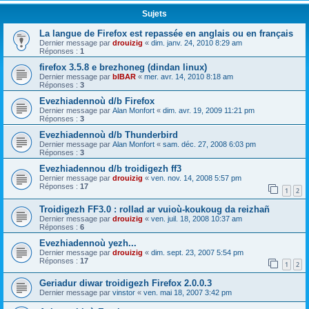
Sujets
La langue de Firefox est repassée en anglais ou en français
Dernier message par
drouizig
«
dim. janv. 24, 2010 8:29 am
Réponses :
1
firefox 3.5.8 e brezhoneg (dindan linux)
Dernier message par
bIBAR
«
mer. avr. 14, 2010 8:18 am
Réponses :
3
Evezhiadennoù d/b Firefox
Dernier message par
Alan Monfort
«
dim. avr. 19, 2009 11:21 pm
Réponses :
3
Evezhiadennoù d/b Thunderbird
Dernier message par
Alan Monfort
«
sam. déc. 27, 2008 6:03 pm
Réponses :
3
Evezhiadennou d/b troidigezh ff3
Dernier message par
drouizig
«
ven. nov. 14, 2008 5:57 pm
Réponses :
17
1
2
Troidigezh FF3.0 : rollad ar vuioù-koukoug da reizhañ
Dernier message par
drouizig
«
ven. juil. 18, 2008 10:37 am
Réponses :
6
Evezhiadennoù yezh...
Dernier message par
drouizig
«
dim. sept. 23, 2007 5:54 pm
Réponses :
17
1
2
Geriadur diwar troidigezh Firefox 2.0.0.3
Dernier message par
vinstor
«
ven. mai 18, 2007 3:42 pm