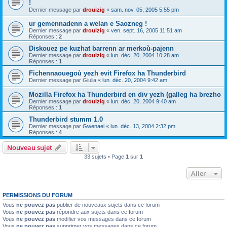
!
Dernier message par
drouizig
«
sam. nov. 05, 2005 5:55 pm
ur gemennadenn a welan e Saozneg !
Dernier message par
drouizig
«
ven. sept. 16, 2005 11:51 am
Réponses :
2
Diskouez pe kuzhat barrenn ar merkoù-pajenn
Dernier message par
drouizig
«
lun. déc. 20, 2004 10:28 am
Réponses :
1
Fichennaouegoù yezh evit Firefox ha Thunderbird
Dernier message par
Giulia
«
lun. déc. 20, 2004 9:42 am
Mozilla Firefox ha Thunderbird en div yezh (galleg ha brezho
Dernier message par
drouizig
«
lun. déc. 20, 2004 9:40 am
Réponses :
1
Thunderbird stumm 1.0
Dernier message par
Gwenael
«
lun. déc. 13, 2004 2:32 pm
Réponses :
4
Nouveau sujet
33 sujets • Page
1
sur
1
Aller
PERMISSIONS DU FORUM
Vous
ne pouvez pas
publier de nouveaux sujets dans ce forum
Vous
ne pouvez pas
répondre aux sujets dans ce forum
Vous
ne pouvez pas
modifier vos messages dans ce forum
Vous
ne pouvez pas
supprimer vos messages dans ce forum