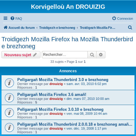
Korvigelloù An DROUIZIG
FAQ
Connexion
R
Accueil du forum
Troidigezh e brezhoneg
Troidigezh Mozilla Firefox ha Mozilla Thunderbird e brezhoneg
e
Troidigezh Mozilla Firefox ha Mozilla Thunderbird
c
e brezhoneg
h
Rechercher
Recherche avanc
Nouveau sujet
e
33 sujets • Page
1
sur
1
r
Annonces
c
h
Pellgargañ Mozilla Thunderbird 3.0 e brezhoneg
Dernier message par
drouizig
«
sam. avr. 03, 2010 6:02 pm
e
Réponses :
1
r
Pellgargañ Mozilla Firefox 3.6 amañ!
Dernier message par
drouizig
«
dim. mars 07, 2010 10:00 am
Réponses :
5
Pellgargañ Mozilla Firefox 3.0.10 e brezhoneg
Dernier message par
drouizig
«
ven. mai 08, 2009 10:44 am
Réponses :
1
Pellgargañ Mozilla Thunderbird 2.0.0.18 e brezhoneg amañ...
Dernier message par
drouizig
«
ven. déc. 19, 2008 1:17 pm
Réponses :
1