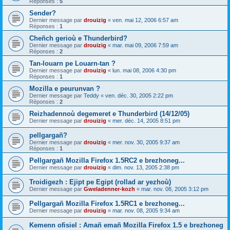
Réponses :
5
Sender?
Dernier message par
drouizig
«
ven. mai 12, 2006 6:57 am
Réponses :
1
Cheñch gerioù e Thunderbird?
Dernier message par
drouizig
«
mar. mai 09, 2006 7:59 am
Réponses :
2
Tan-louarn pe Louarn-tan ?
Dernier message par
drouizig
«
lun. mai 08, 2006 4:30 pm
Réponses :
1
Mozilla e peurunvan ?
Dernier message par
Teddy
«
ven. déc. 30, 2005 2:22 pm
Réponses :
2
Reizhadennoù degemeret e Thunderbird (14/12/05)
Dernier message par
drouizig
«
mer. déc. 14, 2005 8:51 pm
pellgargañ?
Dernier message par
drouizig
«
mer. nov. 30, 2005 9:37 am
Réponses :
1
Pellgargañ Mozilla Firefox 1.5RC2 e brezhoneg...
Dernier message par
drouizig
«
dim. nov. 13, 2005 2:38 pm
Troidigezh : Ejipt pe Egipt (rollad ar yezhoù)
Dernier message par
Gweladenner-kozh
«
mar. nov. 08, 2005 3:12 pm
Pellgargañ Mozilla Firefox 1.5RC1 e brezhoneg...
Dernier message par
drouizig
«
mar. nov. 08, 2005 9:34 am
Kemenn ofisiel : Amañ emañ Mozilla Firefox 1.5 e brezhoneg